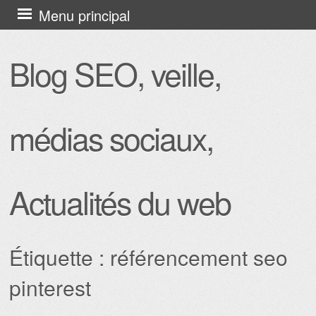
Aller
Menu principal
au
contenu
Blog SEO, veille,
principal
médias sociaux,
Actualités du web
Étiquette :
référencement seo
pinterest