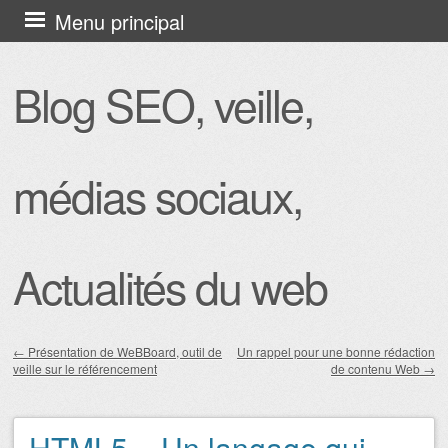
Aller
Menu principal
au
contenu
Blog SEO, veille,
principal
médias sociaux,
Actualités du web
←
Présentation de WeBBoard, outil de
Un rappel pour une bonne rédaction
veille sur le référencement
de contenu Web
→
Navigation des articles
HTML5 – Un langage qui