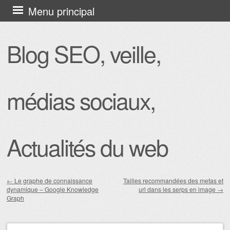
Aller
Menu principal
au
contenu
Blog SEO, veille,
principal
médias sociaux,
Actualités du web
←
Le graphe de connaissance
Tailles recommandées des metas et
dynamique – Google Knowledge
url dans les serps en image
→
Navigation des articles
Graph