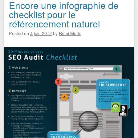
Encore une infographie de
checklist pour le
référencement naturel
Posted on
4 juin 2012
by
Rémi Morin