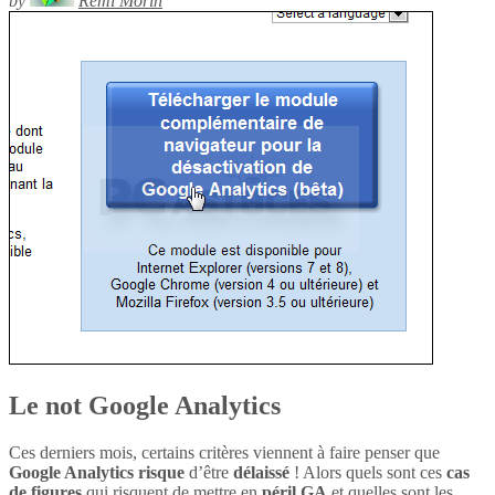
by
Rémi Morin
Le not Google Analytics
Ces derniers mois, certains critères viennent à faire penser que
Google Analytics
risque
d’être
délaissé
! Alors quels sont ces
cas
de figures
qui risquent de mettre en
péril
GA
et quelles sont les