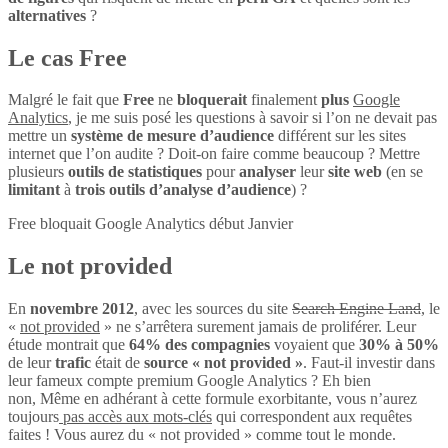
alternatives
?
Le cas Free
Malgré le fait que
Free
ne
bloquerait
finalement
plus
Google
Analytics
, je me suis posé les questions à savoir si l’on ne devait pas
mettre un
système de mesure d’audience
différent sur les sites
internet que l’on audite ? Doit-on faire comme beaucoup ? Mettre
plusieurs
outils de statistiques
pour
analyser
leur
site web
(en se
limitant
à
trois outils d’analyse d’audience
) ?
Free bloquait Google Analytics début Janvier
Le not provided
En
novembre 2012
, avec les sources du site
Search Engine Land
, le
«
not provided
» ne s’arrêtera surement jamais de proliférer. Leur
étude montrait que
64% des compagnies
voyaient que
30% à 50%
de leur
trafic
était de
source « not provided »
. Faut-il investir dans
leur fameux compte premium Google Analytics ? Eh bien
non, Même en adhérant à cette formule exorbitante, vous n’aurez
toujours
pas accès aux mots-clés
qui correspondent aux requêtes
faites ! Vous aurez du « not provided » comme tout le monde.