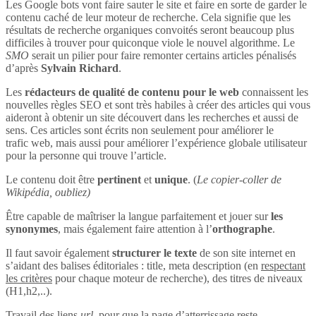
Les Google bots vont faire sauter le site et faire en sorte de garder le
contenu caché de leur moteur de recherche. Cela signifie que les
résultats de recherche organiques convoités seront beaucoup plus
difficiles à trouver pour quiconque viole le nouvel algorithme. Le
SMO
serait un pilier pour faire remonter certains articles pénalisés
d’après
Sylvain Richard
.
Les
rédacteurs de qualité de contenu pour le web
connaissent les
nouvelles règles SEO et sont très habiles à créer des articles qui vous
aideront à obtenir un site découvert dans les recherches et aussi de
sens. Ces articles sont écrits non seulement pour améliorer le
trafic web, mais aussi pour améliorer l’expérience globale utilisateur
pour la personne qui trouve l’article.
Le contenu doit être
pertinent
et
unique
. (
Le copier-coller de
Wikipédia, oubliez)
Être capable de maîtriser la langue parfaitement et jouer sur
les
synonymes
, mais également faire attention à l’
orthographe
.
Il faut savoir également
structurer le texte
de son site internet en
s’aidant des balises éditoriales : title, meta description (en
respectant
les critères
pour chaque moteur de recherche), des titres de niveaux
(H1,h2,..).
Travail des liens
url
, pour que la page d’atterrissage reste