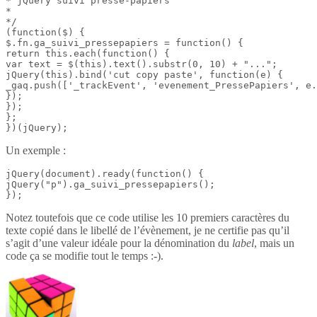
* jQuery suivi presse-papiers

*

*/

(function($) {

$.fn.ga_suivi_pressepapiers = function() {

return this.each(function() {

var text = $(this).text().substr(0, 10) + "...";

jQuery(this).bind('cut copy paste', function(e) {

_gaq.push(['_trackEvent', 'evenement_PressePapiers', e.
});

});

};

})(jQuery);
Un exemple :
jQuery(document).ready(function() {

jQuery("p").ga_suivi_pressepapiers();

});
Notez toutefois que ce code utilise les 10 premiers caractères du
texte copié dans le libellé de l’évènement, je ne certifie pas qu’il
s’agit d’une valeur idéale pour la dénomination du
label
, mais un
code ça se modifie tout le temps :-).