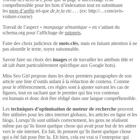
compréhensible pour les bots d’indexation tout en substituant
les
mots d’arrêts
tel-que
de,le,la etc… .
(ex: http://…com/avis-
voiture-course)
Travail de l’aspect «
marquage sémantique
» en s’aidant du
schema.org pour l’affichage de
snippets
.
Faire des choix judicieux de
mots-clés
, mais en faisant attention à ne
pas alourdir le texte, soyez raisonnable.
Savoir faire un choix des
images
et de travailler les attributs title et
alt (alt étant particulièrement spécifique aux Google bots).
Miss Seo Girl propose dans les deux premiers paragraphes de son
article une liste d’outils aidant à la rédaction de contenu. Comme
pour le référencement, ces règles sont à ajuster suivant les cas de
figures, tout en sachant que le premier qui lira vos contenus
est humain et donc doit être rédigé dans une langue compréhensible.
Les
techniques d’optimisation de moteur de recherche
peuvent
être utilisées pour les sites internet globaux, les articles en ligne et les
blogs. Lorsqu’ils sont utilisés correctement, les gens ne réalisent
même pas qu’ils lisent quelque chose qui avait pour but de les attirer
vers le site internet. En fait, ils pensent qu’ils lisent quelque chose
qui a été fait pour être lu. Eh bien, cela est vrai si l’entreprise qui