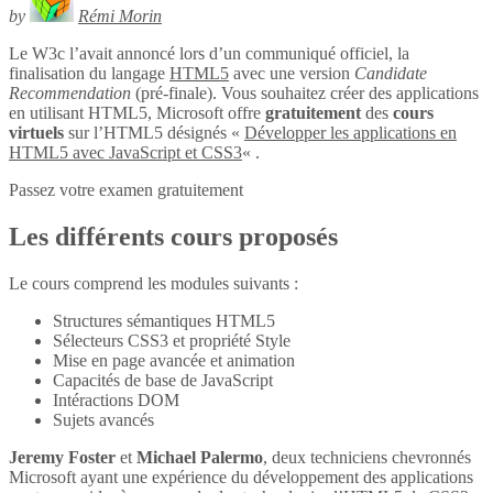
by
Rémi Morin
Le W3c l’avait annoncé lors d’un communiqué officiel, la
finalisation du langage
HTML5
avec une version
Candidate
Recommendation
(pré-finale). Vous souhaitez créer des applications
en utilisant HTML5, Microsoft offre
gratuitement
des
cours
virtuels
sur l’HTML5 désignés «
Développer les applications en
HTML5 avec JavaScript et CSS3
« .
Passez votre examen gratuitement
Les différents cours proposés
Le cours comprend les modules suivants :
Structures sémantiques HTML5
Sélecteurs CSS3 et propriété Style
Mise en page avancée et animation
Capacités de base de JavaScript
Intéractions DOM
Sujets avancés
Jeremy Foster
et
Michael Palermo
, deux techniciens chevronnés
Microsoft ayant une expérience du développement des applications