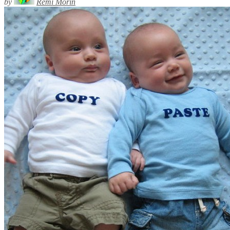
by
Rémi Morin