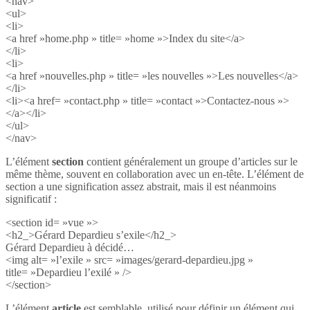
<nav>
<ul>
<li>
<a href »home.php » title= »home »>Index du site</a>
</li>
<li>
<a href »nouvelles.php » title= »les nouvelles »>Les nouvelles</a>
</li>
<li><a href= »contact.php » title= »contact »>Contactez-nous »>
</a></li>
</ul>
</nav>
L’élément
section
contient généralement un groupe d’articles sur le
même thème, souvent en collaboration avec un en-tête. L’élément de
section a une signification assez abstrait, mais il est néanmoins
significatif :
<section id= »vue »>
<h2_>Gérard Depardieu s’exile</h2_>
Gérard Depardieu à décidé…
<img alt= »l’exile » src= »images/gerard-depardieu.jpg »
title= »Depardieu l’exilé » />
</section>
L’élément
article
est semblable, utilisé pour définir un élément qui