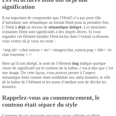
signification
Il est important de comprendre que l’Html5 n’a pas pour rôle
d’introduire une sémantique au format Html pour la première fois.
L’Html à
déjà
un niveau de
sémantique intégré
. Les structures
existantes Html sont significatifs à des degrés divers. Si vous
regardez cet élément familier Html inclus dans l’extrait ci-dessous
vous verrez où je veux en venir :
<img alt= »chat ronron » src= »images/chat_ronron.png » title= »le
chat ronronne » />
Bien qu’il soit abrégé, le nom de l’élément
img
indique quelque
chose de significatif sur le contenu de la balise, c’est-à-dire que c’est
une image. De cette façon, vous pouvez penser à l’aspect
sémantique html comme étant semblable aux méta données, le rôle
de la balise de l’élément et les noms d’attribut sont de décrire les
données.
Rappelez-vous au commencement, le
contenu était séparé du style
Certaines de ces structures que nous avons utilisées en Html