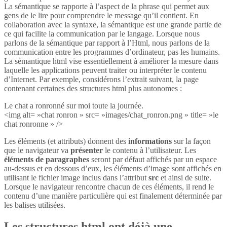
La sémantique se rapporte à l’aspect de la phrase qui permet aux
gens de le lire pour comprendre le message qu’il contient. En
collaboration avec la syntaxe, la sémantique est une grande partie de
ce qui facilite la communication par le langage. Lorsque nous
parlons de la sémantique par rapport à l’Html, nous parlons de la
communication entre les programmes d’ordinateur, pas les humains.
La sémantique html vise essentiellement à améliorer la mesure dans
laquelle les applications peuvent traiter ou interpréter le contenu
d’Internet. Par exemple, considérons l’extrait suivant, la page
contenant certaines des structures html plus autonomes :
Le chat a ronronné sur moi toute la journée.
<img alt= »chat ronron » src= »images/chat_ronron.png » title= »le
chat ronronne » />
Les éléments (et attributs) donnent des
informations
sur la façon
que le navigateur va
présenter
le contenu à l’utilisateur. Les
éléments de paragraphes
seront par défaut affichés par un espace
au-dessus et en dessous d’eux, les éléments d’image sont affichés en
utilisant le fichier image inclus dans l’attribut
src
et ainsi de suite.
Lorsque le navigateur rencontre chacun de ces éléments, il rend le
contenu d’une manière particulière qui est finalement déterminée par
les balises utilisées.
Les structures html ont déjà une