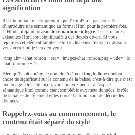
signification
Il est important de comprendre que l’Html5 n’a pas pour rôle
d’introduire une sémantique au format Html pour la première fois.
L’Html à
déjà
un niveau de
sémantique intégré
. Les structures
existantes Html sont significatifs à des degrés divers. Si vous
regardez cet élément familier Html inclus dans l’extrait ci-dessous
vous verrez où je veux en venir :
<img alt= »chat ronron » src= »images/chat_ronron.png » title= »le
chat ronronne » />
Bien qu’il soit abrégé, le nom de l’élément
img
indique quelque
chose de significatif sur le contenu de la balise, c’est-à-dire que c’est
une image. De cette façon, vous pouvez penser à l’aspect
sémantique html comme étant semblable aux méta données, le rôle
de la balise de l’élément et les noms d’attribut sont de décrire les
données.
Rappelez-vous au commencement, le
contenu était séparé du style
Certaines de ces structures que nous avons utilisées en Html