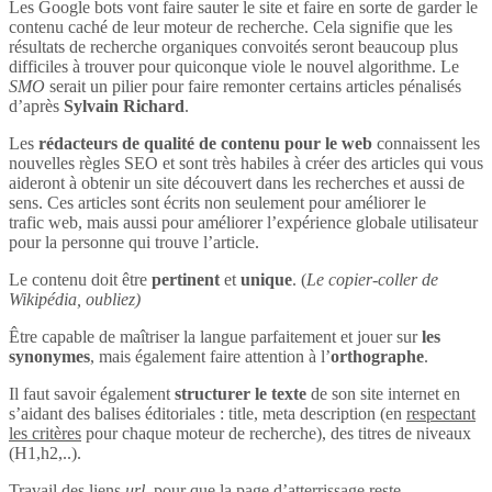
Les Google bots vont faire sauter le site et faire en sorte de garder le
contenu caché de leur moteur de recherche. Cela signifie que les
résultats de recherche organiques convoités seront beaucoup plus
difficiles à trouver pour quiconque viole le nouvel algorithme. Le
SMO
serait un pilier pour faire remonter certains articles pénalisés
d’après
Sylvain Richard
.
Les
rédacteurs de qualité de contenu pour le web
connaissent les
nouvelles règles SEO et sont très habiles à créer des articles qui vous
aideront à obtenir un site découvert dans les recherches et aussi de
sens. Ces articles sont écrits non seulement pour améliorer le
trafic web, mais aussi pour améliorer l’expérience globale utilisateur
pour la personne qui trouve l’article.
Le contenu doit être
pertinent
et
unique
. (
Le copier-coller de
Wikipédia, oubliez)
Être capable de maîtriser la langue parfaitement et jouer sur
les
synonymes
, mais également faire attention à l’
orthographe
.
Il faut savoir également
structurer le texte
de son site internet en
s’aidant des balises éditoriales : title, meta description (en
respectant
les critères
pour chaque moteur de recherche), des titres de niveaux
(H1,h2,..).
Travail des liens
url
, pour que la page d’atterrissage reste