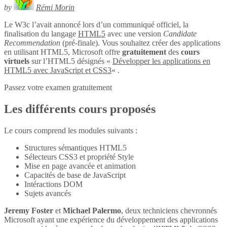
by
Rémi Morin
Le W3c l’avait annoncé lors d’un communiqué officiel, la
finalisation du langage
HTML5
avec une version
Candidate
Recommendation
(pré-finale). Vous souhaitez créer des applications
en utilisant HTML5, Microsoft offre
gratuitement
des
cours
virtuels
sur l’HTML5 désignés «
Développer les applications en
HTML5 avec JavaScript et CSS3
« .
Passez votre examen gratuitement
Les différents cours proposés
Le cours comprend les modules suivants :
Structures sémantiques HTML5
Sélecteurs CSS3 et propriété Style
Mise en page avancée et animation
Capacités de base de JavaScript
Intéractions DOM
Sujets avancés
Jeremy Foster
et
Michael Palermo
, deux techniciens chevronnés
Microsoft ayant une expérience du développement des applications