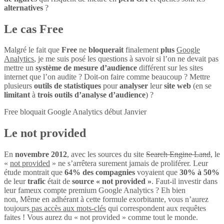
alternatives
?
Le cas Free
Malgré le fait que
Free
ne
bloquerait
finalement
plus
Google
Analytics
, je me suis posé les questions à savoir si l’on ne devait pas
mettre un
système de mesure d’audience
différent sur les sites
internet que l’on audite ? Doit-on faire comme beaucoup ? Mettre
plusieurs
outils de statistiques
pour
analyser
leur
site web
(en se
limitant
à
trois outils d’analyse d’audience
) ?
Free bloquait Google Analytics début Janvier
Le not provided
En
novembre 2012
, avec les sources du site
Search Engine Land
, le
«
not provided
» ne s’arrêtera surement jamais de proliférer. Leur
étude montrait que
64% des compagnies
voyaient que
30% à 50%
de leur
trafic
était de
source « not provided »
. Faut-il investir dans
leur fameux compte premium Google Analytics ? Eh bien
non, Même en adhérant à cette formule exorbitante, vous n’aurez
toujours
pas accès aux mots-clés
qui correspondent aux requêtes
faites ! Vous aurez du « not provided » comme tout le monde.