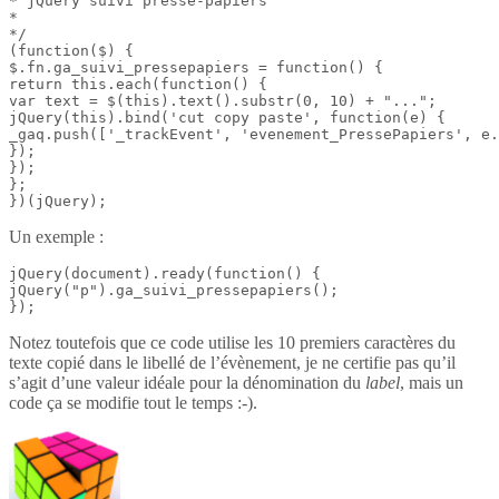
* jQuery suivi presse-papiers

*

*/

(function($) {

$.fn.ga_suivi_pressepapiers = function() {

return this.each(function() {

var text = $(this).text().substr(0, 10) + "...";

jQuery(this).bind('cut copy paste', function(e) {

_gaq.push(['_trackEvent', 'evenement_PressePapiers', e.
});

});

};

})(jQuery);
Un exemple :
jQuery(document).ready(function() {

jQuery("p").ga_suivi_pressepapiers();

});
Notez toutefois que ce code utilise les 10 premiers caractères du
texte copié dans le libellé de l’évènement, je ne certifie pas qu’il
s’agit d’une valeur idéale pour la dénomination du
label
, mais un
code ça se modifie tout le temps :-).