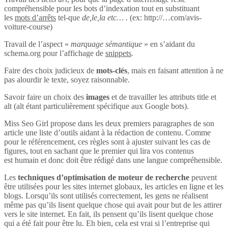
compréhensible pour les bots d’indexation tout en substituant
les
mots d’arrêts
tel-que
de,le,la etc… .
(ex: http://…com/avis-
voiture-course)
Travail de l’aspect «
marquage sémantique
» en s’aidant du
schema.org pour l’affichage de
snippets
.
Faire des choix judicieux de
mots-clés
, mais en faisant attention à ne
pas alourdir le texte, soyez raisonnable.
Savoir faire un choix des
images
et de travailler les attributs title et
alt (alt étant particulièrement spécifique aux Google bots).
Miss Seo Girl propose dans les deux premiers paragraphes de son
article une liste d’outils aidant à la rédaction de contenu. Comme
pour le référencement, ces règles sont à ajuster suivant les cas de
figures, tout en sachant que le premier qui lira vos contenus
est humain et donc doit être rédigé dans une langue compréhensible.
Les
techniques d’optimisation de moteur de recherche
peuvent
être utilisées pour les sites internet globaux, les articles en ligne et les
blogs. Lorsqu’ils sont utilisés correctement, les gens ne réalisent
même pas qu’ils lisent quelque chose qui avait pour but de les attirer
vers le site internet. En fait, ils pensent qu’ils lisent quelque chose
qui a été fait pour être lu. Eh bien, cela est vrai si l’entreprise qui