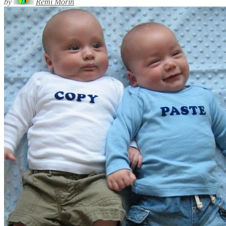
by
Rémi Morin