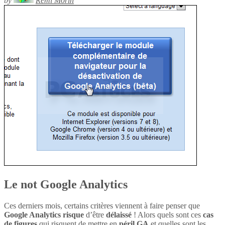
by
Rémi Morin
Le not Google Analytics
Ces derniers mois, certains critères viennent à faire penser que
Google Analytics
risque
d’être
délaissé
! Alors quels sont ces
cas
de figures
qui risquent de mettre en
péril
GA
et quelles sont les