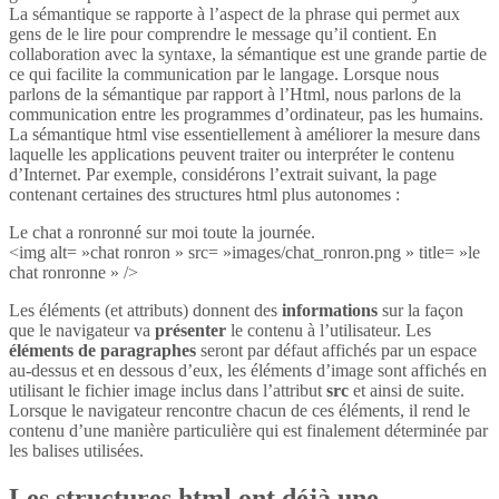
La sémantique se rapporte à l’aspect de la phrase qui permet aux
gens de le lire pour comprendre le message qu’il contient. En
collaboration avec la syntaxe, la sémantique est une grande partie de
ce qui facilite la communication par le langage. Lorsque nous
parlons de la sémantique par rapport à l’Html, nous parlons de la
communication entre les programmes d’ordinateur, pas les humains.
La sémantique html vise essentiellement à améliorer la mesure dans
laquelle les applications peuvent traiter ou interpréter le contenu
d’Internet. Par exemple, considérons l’extrait suivant, la page
contenant certaines des structures html plus autonomes :
Le chat a ronronné sur moi toute la journée.
<img alt= »chat ronron » src= »images/chat_ronron.png » title= »le
chat ronronne » />
Les éléments (et attributs) donnent des
informations
sur la façon
que le navigateur va
présenter
le contenu à l’utilisateur. Les
éléments de paragraphes
seront par défaut affichés par un espace
au-dessus et en dessous d’eux, les éléments d’image sont affichés en
utilisant le fichier image inclus dans l’attribut
src
et ainsi de suite.
Lorsque le navigateur rencontre chacun de ces éléments, il rend le
contenu d’une manière particulière qui est finalement déterminée par
les balises utilisées.
Les structures html ont déjà une