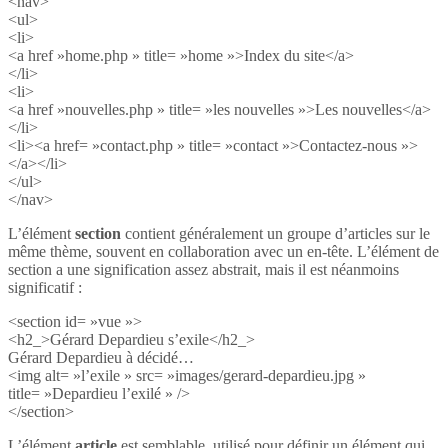
<nav>
<ul>
<li>
<a href »home.php » title= »home »>Index du site</a>
</li>
<li>
<a href »nouvelles.php » title= »les nouvelles »>Les nouvelles</a>
</li>
<li><a href= »contact.php » title= »contact »>Contactez-nous »>
</a></li>
</ul>
</nav>
L’élément
section
contient généralement un groupe d’articles sur le
même thème, souvent en collaboration avec un en-tête. L’élément de
section a une signification assez abstrait, mais il est néanmoins
significatif :
<section id= »vue »>
<h2_>Gérard Depardieu s’exile</h2_>
Gérard Depardieu à décidé…
<img alt= »l’exile » src= »images/gerard-depardieu.jpg »
title= »Depardieu l’exilé » />
</section>
L’élément
article
est semblable, utilisé pour définir un élément qui