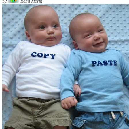
by
Rémi Morin