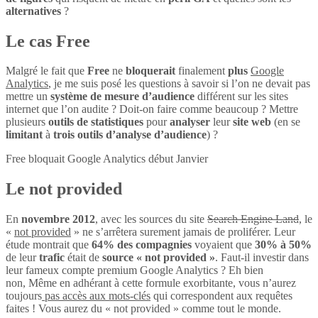
alternatives
?
Le cas Free
Malgré le fait que
Free
ne
bloquerait
finalement
plus
Google
Analytics
, je me suis posé les questions à savoir si l’on ne devait pas
mettre un
système de mesure d’audience
différent sur les sites
internet que l’on audite ? Doit-on faire comme beaucoup ? Mettre
plusieurs
outils de statistiques
pour
analyser
leur
site web
(en se
limitant
à
trois outils d’analyse d’audience
) ?
Free bloquait Google Analytics début Janvier
Le not provided
En
novembre 2012
, avec les sources du site
Search Engine Land
, le
«
not provided
» ne s’arrêtera surement jamais de proliférer. Leur
étude montrait que
64% des compagnies
voyaient que
30% à 50%
de leur
trafic
était de
source « not provided »
. Faut-il investir dans
leur fameux compte premium Google Analytics ? Eh bien
non, Même en adhérant à cette formule exorbitante, vous n’aurez
toujours
pas accès aux mots-clés
qui correspondent aux requêtes
faites ! Vous aurez du « not provided » comme tout le monde.