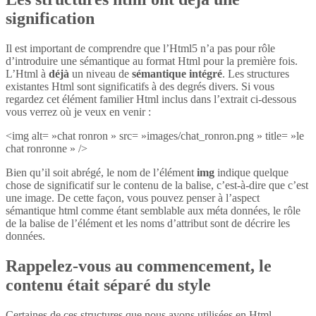
signification
Il est important de comprendre que l’Html5 n’a pas pour rôle
d’introduire une sémantique au format Html pour la première fois.
L’Html à
déjà
un niveau de
sémantique intégré
. Les structures
existantes Html sont significatifs à des degrés divers. Si vous
regardez cet élément familier Html inclus dans l’extrait ci-dessous
vous verrez où je veux en venir :
<img alt= »chat ronron » src= »images/chat_ronron.png » title= »le
chat ronronne » />
Bien qu’il soit abrégé, le nom de l’élément
img
indique quelque
chose de significatif sur le contenu de la balise, c’est-à-dire que c’est
une image. De cette façon, vous pouvez penser à l’aspect
sémantique html comme étant semblable aux méta données, le rôle
de la balise de l’élément et les noms d’attribut sont de décrire les
données.
Rappelez-vous au commencement, le
contenu était séparé du style
Certaines de ces structures que nous avons utilisées en Html