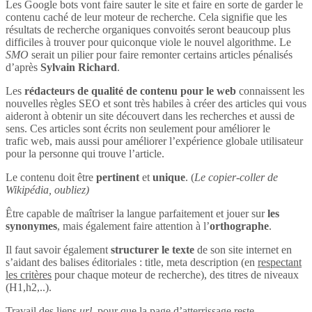
Les Google bots vont faire sauter le site et faire en sorte de garder le
contenu caché de leur moteur de recherche. Cela signifie que les
résultats de recherche organiques convoités seront beaucoup plus
difficiles à trouver pour quiconque viole le nouvel algorithme. Le
SMO
serait un pilier pour faire remonter certains articles pénalisés
d’après
Sylvain Richard
.
Les
rédacteurs de qualité de contenu pour le web
connaissent les
nouvelles règles SEO et sont très habiles à créer des articles qui vous
aideront à obtenir un site découvert dans les recherches et aussi de
sens. Ces articles sont écrits non seulement pour améliorer le
trafic web, mais aussi pour améliorer l’expérience globale utilisateur
pour la personne qui trouve l’article.
Le contenu doit être
pertinent
et
unique
. (
Le copier-coller de
Wikipédia, oubliez)
Être capable de maîtriser la langue parfaitement et jouer sur
les
synonymes
, mais également faire attention à l’
orthographe
.
Il faut savoir également
structurer le texte
de son site internet en
s’aidant des balises éditoriales : title, meta description (en
respectant
les critères
pour chaque moteur de recherche), des titres de niveaux
(H1,h2,..).
Travail des liens
url
, pour que la page d’atterrissage reste