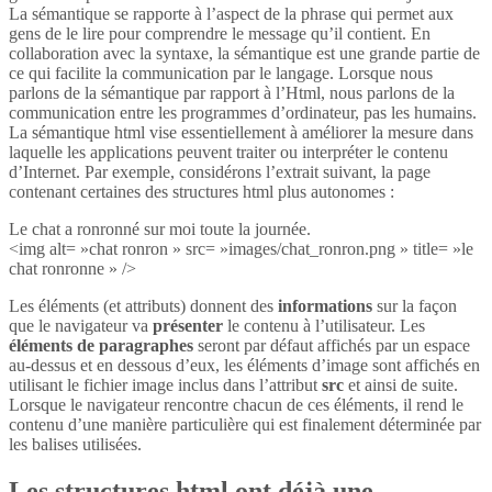
La sémantique se rapporte à l’aspect de la phrase qui permet aux
gens de le lire pour comprendre le message qu’il contient. En
collaboration avec la syntaxe, la sémantique est une grande partie de
ce qui facilite la communication par le langage. Lorsque nous
parlons de la sémantique par rapport à l’Html, nous parlons de la
communication entre les programmes d’ordinateur, pas les humains.
La sémantique html vise essentiellement à améliorer la mesure dans
laquelle les applications peuvent traiter ou interpréter le contenu
d’Internet. Par exemple, considérons l’extrait suivant, la page
contenant certaines des structures html plus autonomes :
Le chat a ronronné sur moi toute la journée.
<img alt= »chat ronron » src= »images/chat_ronron.png » title= »le
chat ronronne » />
Les éléments (et attributs) donnent des
informations
sur la façon
que le navigateur va
présenter
le contenu à l’utilisateur. Les
éléments de paragraphes
seront par défaut affichés par un espace
au-dessus et en dessous d’eux, les éléments d’image sont affichés en
utilisant le fichier image inclus dans l’attribut
src
et ainsi de suite.
Lorsque le navigateur rencontre chacun de ces éléments, il rend le
contenu d’une manière particulière qui est finalement déterminée par
les balises utilisées.
Les structures html ont déjà une