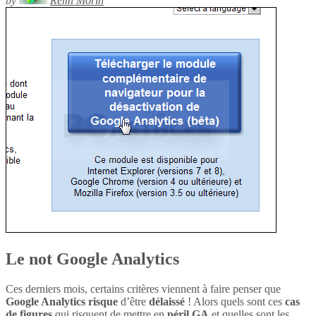
by
Rémi Morin
Le not Google Analytics
Ces derniers mois, certains critères viennent à faire penser que
Google Analytics
risque
d’être
délaissé
! Alors quels sont ces
cas
de figures
qui risquent de mettre en
péril
GA
et quelles sont les