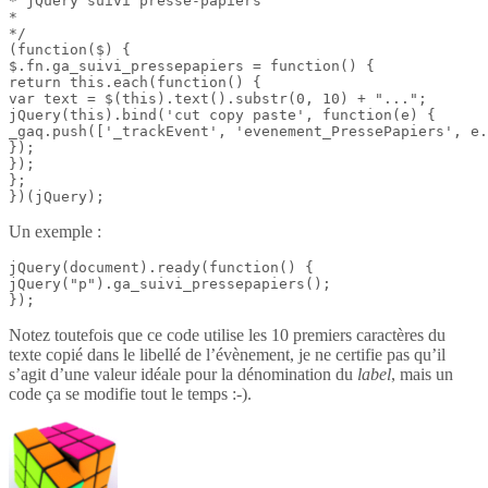
* jQuery suivi presse-papiers

*

*/

(function($) {

$.fn.ga_suivi_pressepapiers = function() {

return this.each(function() {

var text = $(this).text().substr(0, 10) + "...";

jQuery(this).bind('cut copy paste', function(e) {

_gaq.push(['_trackEvent', 'evenement_PressePapiers', e.
});

});

};

})(jQuery);
Un exemple :
jQuery(document).ready(function() {

jQuery("p").ga_suivi_pressepapiers();

});
Notez toutefois que ce code utilise les 10 premiers caractères du
texte copié dans le libellé de l’évènement, je ne certifie pas qu’il
s’agit d’une valeur idéale pour la dénomination du
label
, mais un
code ça se modifie tout le temps :-).