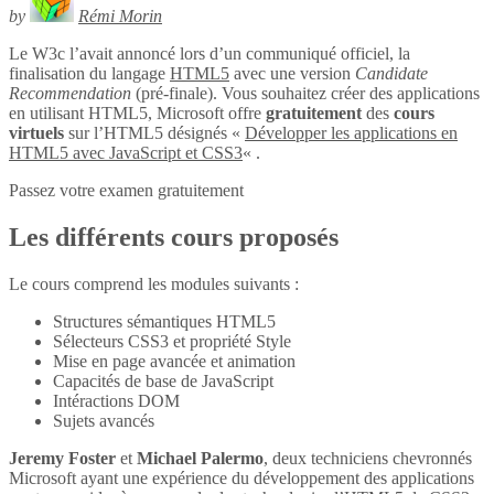
by
Rémi Morin
Le W3c l’avait annoncé lors d’un communiqué officiel, la
finalisation du langage
HTML5
avec une version
Candidate
Recommendation
(pré-finale). Vous souhaitez créer des applications
en utilisant HTML5, Microsoft offre
gratuitement
des
cours
virtuels
sur l’HTML5 désignés «
Développer les applications en
HTML5 avec JavaScript et CSS3
« .
Passez votre examen gratuitement
Les différents cours proposés
Le cours comprend les modules suivants :
Structures sémantiques HTML5
Sélecteurs CSS3 et propriété Style
Mise en page avancée et animation
Capacités de base de JavaScript
Intéractions DOM
Sujets avancés
Jeremy Foster
et
Michael Palermo
, deux techniciens chevronnés
Microsoft ayant une expérience du développement des applications