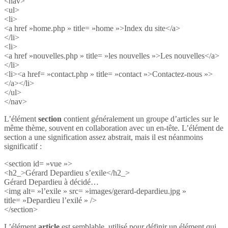
<nav>
<ul>
<li>
<a href »home.php » title= »home »>Index du site</a>
</li>
<li>
<a href »nouvelles.php » title= »les nouvelles »>Les nouvelles</a>
</li>
<li><a href= »contact.php » title= »contact »>Contactez-nous »>
</a></li>
</ul>
</nav>
L’élément
section
contient généralement un groupe d’articles sur le
même thème, souvent en collaboration avec un en-tête. L’élément de
section a une signification assez abstrait, mais il est néanmoins
significatif :
<section id= »vue »>
<h2_>Gérard Depardieu s’exile</h2_>
Gérard Depardieu à décidé…
<img alt= »l’exile » src= »images/gerard-depardieu.jpg »
title= »Depardieu l’exilé » />
</section>
L’élément
article
est semblable, utilisé pour définir un élément qui