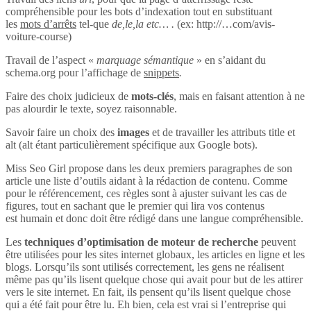
compréhensible pour les bots d’indexation tout en substituant
les
mots d’arrêts
tel-que
de,le,la etc… .
(ex: http://…com/avis-
voiture-course)
Travail de l’aspect «
marquage sémantique
» en s’aidant du
schema.org pour l’affichage de
snippets
.
Faire des choix judicieux de
mots-clés
, mais en faisant attention à ne
pas alourdir le texte, soyez raisonnable.
Savoir faire un choix des
images
et de travailler les attributs title et
alt (alt étant particulièrement spécifique aux Google bots).
Miss Seo Girl propose dans les deux premiers paragraphes de son
article une liste d’outils aidant à la rédaction de contenu. Comme
pour le référencement, ces règles sont à ajuster suivant les cas de
figures, tout en sachant que le premier qui lira vos contenus
est humain et donc doit être rédigé dans une langue compréhensible.
Les
techniques d’optimisation de moteur de recherche
peuvent
être utilisées pour les sites internet globaux, les articles en ligne et les
blogs. Lorsqu’ils sont utilisés correctement, les gens ne réalisent
même pas qu’ils lisent quelque chose qui avait pour but de les attirer
vers le site internet. En fait, ils pensent qu’ils lisent quelque chose
qui a été fait pour être lu. Eh bien, cela est vrai si l’entreprise qui