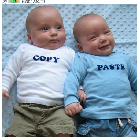
by
Rémi Morin