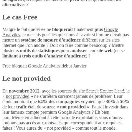
alternatives
?
Le cas Free
Malgré le fait que
Free
ne
bloquerait
finalement
plus
Google
Analytics
, je me suis posé les questions à savoir si l’on ne devait pas
mettre un
système de mesure d’audience
différent sur les sites
internet que l’on audite ? Doit-on faire comme beaucoup ? Mettre
plusieurs
outils de statistiques
pour
analyser
leur
site web
(en se
limitant
à
trois outils d’analyse d’audience
) ?
Free bloquait Google Analytics début Janvier
Le not provided
En
novembre 2012
, avec les sources du site
Search Engine Land
, le
«
not provided
» ne s’arrêtera surement jamais de proliférer. Leur
étude montrait que
64% des compagnies
voyaient que
30% à 50%
de leur
trafic
était de
source « not provided »
. Faut-il investir dans
leur fameux compte premium Google Analytics ? Eh bien
non, Même en adhérant à cette formule exorbitante, vous n’aurez
toujours
pas accès aux mots-clés
qui correspondent aux requêtes
faites ! Vous aurez du « not provided » comme tout le monde.