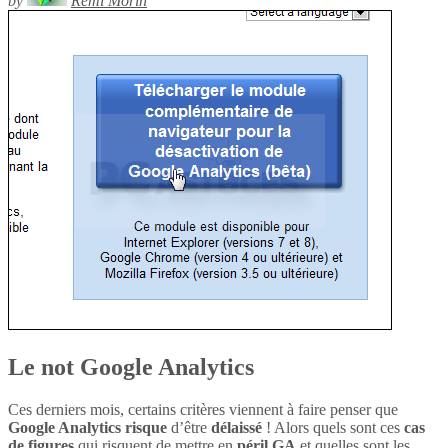
by
Rémi Morin
Le not Google Analytics
Ces derniers mois, certains critères viennent à faire penser que
Google Analytics
risque
d’être
délaissé
! Alors quels sont ces
cas
de figures
qui risquent de mettre en
péril
GA
et quelles sont les