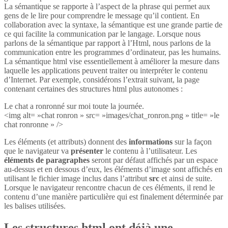
La sémantique se rapporte à l’aspect de la phrase qui permet aux
gens de le lire pour comprendre le message qu’il contient. En
collaboration avec la syntaxe, la sémantique est une grande partie de
ce qui facilite la communication par le langage. Lorsque nous
parlons de la sémantique par rapport à l’Html, nous parlons de la
communication entre les programmes d’ordinateur, pas les humains.
La sémantique html vise essentiellement à améliorer la mesure dans
laquelle les applications peuvent traiter ou interpréter le contenu
d’Internet. Par exemple, considérons l’extrait suivant, la page
contenant certaines des structures html plus autonomes :
Le chat a ronronné sur moi toute la journée.
<img alt= »chat ronron » src= »images/chat_ronron.png » title= »le
chat ronronne » />
Les éléments (et attributs) donnent des
informations
sur la façon
que le navigateur va
présenter
le contenu à l’utilisateur. Les
éléments de paragraphes
seront par défaut affichés par un espace
au-dessus et en dessous d’eux, les éléments d’image sont affichés en
utilisant le fichier image inclus dans l’attribut
src
et ainsi de suite.
Lorsque le navigateur rencontre chacun de ces éléments, il rend le
contenu d’une manière particulière qui est finalement déterminée par
les balises utilisées.
Les structures html ont déjà une