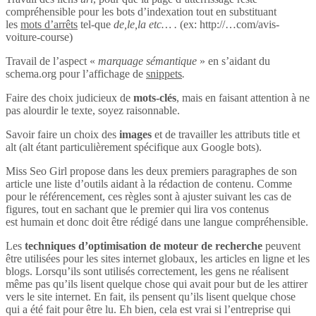
compréhensible pour les bots d’indexation tout en substituant
les
mots d’arrêts
tel-que
de,le,la etc… .
(ex: http://…com/avis-
voiture-course)
Travail de l’aspect «
marquage sémantique
» en s’aidant du
schema.org pour l’affichage de
snippets
.
Faire des choix judicieux de
mots-clés
, mais en faisant attention à ne
pas alourdir le texte, soyez raisonnable.
Savoir faire un choix des
images
et de travailler les attributs title et
alt (alt étant particulièrement spécifique aux Google bots).
Miss Seo Girl propose dans les deux premiers paragraphes de son
article une liste d’outils aidant à la rédaction de contenu. Comme
pour le référencement, ces règles sont à ajuster suivant les cas de
figures, tout en sachant que le premier qui lira vos contenus
est humain et donc doit être rédigé dans une langue compréhensible.
Les
techniques d’optimisation de moteur de recherche
peuvent
être utilisées pour les sites internet globaux, les articles en ligne et les
blogs. Lorsqu’ils sont utilisés correctement, les gens ne réalisent
même pas qu’ils lisent quelque chose qui avait pour but de les attirer
vers le site internet. En fait, ils pensent qu’ils lisent quelque chose
qui a été fait pour être lu. Eh bien, cela est vrai si l’entreprise qui