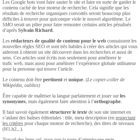
Les Google bots vont faire sauter le site et faire en sorte de garder le
contenu caché de leur moteur de recherche. Cela signifie que les
résultats de recherche organiques convoités seront beaucoup plus
difficiles à trouver pour quiconque viole le nouvel algorithme. Le
SMO
serait un pilier pour faire remonter certains articles pénalisés
d’après
Sylvain Richard
.
Les
rédacteurs de qualité de contenu pour le web
connaissent les
nouvelles règles SEO et sont très habiles à créer des articles qui vous
aideront à obtenir un site découvert dans les recherches et aussi de
sens. Ces articles sont écrits non seulement pour améliorer le
trafic web, mais aussi pour améliorer l’expérience globale utilisateur
pour la personne qui trouve l’article.
Le contenu doit être
pertinent
et
unique
. (
Le copier-coller de
Wikipédia, oubliez)
Être capable de maîtriser la langue parfaitement et jouer sur
les
synonymes
, mais également faire attention à l’
orthographe
.
Il faut savoir également
structurer le texte
de son site internet en
s’aidant des balises éditoriales : title, meta description (en
respectant
les critères
pour chaque moteur de recherche), des titres de niveaux
(H1,h2,..).
Travail des liens
url
, pour que la page d’atterrissage reste