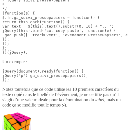
* jQuery suivi presse-papiers

*

*/

(function($) {

$.fn.ga_suivi_pressepapiers = function() {

return this.each(function() {

var text = $(this).text().substr(0, 10) + "...";

jQuery(this).bind('cut copy paste', function(e) {

_gaq.push(['_trackEvent', 'evenement_PressePapiers', e.
});

});

};

})(jQuery);
Un exemple :
jQuery(document).ready(function() {

jQuery("p").ga_suivi_pressepapiers();

});
Notez toutefois que ce code utilise les 10 premiers caractères du
texte copié dans le libellé de l’évènement, je ne certifie pas qu’il
s’agit d’une valeur idéale pour la dénomination du
label
, mais un
code ça se modifie tout le temps :-).