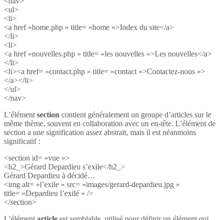
<nav>
<ul>
<li>
<a href »home.php » title= »home »>Index du site</a>
</li>
<li>
<a href »nouvelles.php » title= »les nouvelles »>Les nouvelles</a>
</li>
<li><a href= »contact.php » title= »contact »>Contactez-nous »>
</a></li>
</ul>
</nav>
L’élément
section
contient généralement un groupe d’articles sur le
même thème, souvent en collaboration avec un en-tête. L’élément de
section a une signification assez abstrait, mais il est néanmoins
significatif :
<section id= »vue »>
<h2_>Gérard Depardieu s’exile</h2_>
Gérard Depardieu à décidé…
<img alt= »l’exile » src= »images/gerard-depardieu.jpg »
title= »Depardieu l’exilé » />
</section>
L’élément
article
est semblable, utilisé pour définir un élément qui