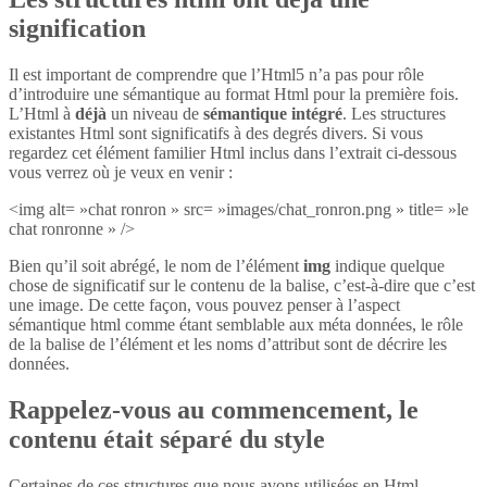
signification
Il est important de comprendre que l’Html5 n’a pas pour rôle
d’introduire une sémantique au format Html pour la première fois.
L’Html à
déjà
un niveau de
sémantique intégré
. Les structures
existantes Html sont significatifs à des degrés divers. Si vous
regardez cet élément familier Html inclus dans l’extrait ci-dessous
vous verrez où je veux en venir :
<img alt= »chat ronron » src= »images/chat_ronron.png » title= »le
chat ronronne » />
Bien qu’il soit abrégé, le nom de l’élément
img
indique quelque
chose de significatif sur le contenu de la balise, c’est-à-dire que c’est
une image. De cette façon, vous pouvez penser à l’aspect
sémantique html comme étant semblable aux méta données, le rôle
de la balise de l’élément et les noms d’attribut sont de décrire les
données.
Rappelez-vous au commencement, le
contenu était séparé du style
Certaines de ces structures que nous avons utilisées en Html