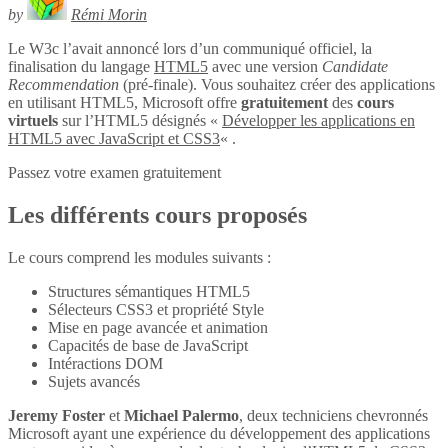
by
Rémi Morin
Le W3c l’avait annoncé lors d’un communiqué officiel, la
finalisation du langage
HTML5
avec une version
Candidate
Recommendation
(pré-finale). Vous souhaitez créer des applications
en utilisant HTML5, Microsoft offre
gratuitement
des
cours
virtuels
sur l’HTML5 désignés «
Développer les applications en
HTML5 avec JavaScript et CSS3
« .
Passez votre examen gratuitement
Les différents cours proposés
Le cours comprend les modules suivants :
Structures sémantiques HTML5
Sélecteurs CSS3 et propriété Style
Mise en page avancée et animation
Capacités de base de JavaScript
Intéractions DOM
Sujets avancés
Jeremy Foster
et
Michael Palermo
, deux techniciens chevronnés
Microsoft ayant une expérience du développement des applications