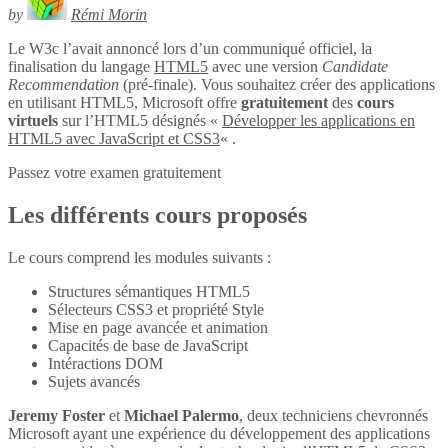
by
Rémi Morin
Le W3c l’avait annoncé lors d’un communiqué officiel, la
finalisation du langage
HTML5
avec une version
Candidate
Recommendation
(pré-finale). Vous souhaitez créer des applications
en utilisant HTML5, Microsoft offre
gratuitement
des
cours
virtuels
sur l’HTML5 désignés «
Développer les applications en
HTML5 avec JavaScript et CSS3
« .
Passez votre examen gratuitement
Les différents cours proposés
Le cours comprend les modules suivants :
Structures sémantiques HTML5
Sélecteurs CSS3 et propriété Style
Mise en page avancée et animation
Capacités de base de JavaScript
Intéractions DOM
Sujets avancés
Jeremy Foster
et
Michael Palermo
, deux techniciens chevronnés
Microsoft ayant une expérience du développement des applications