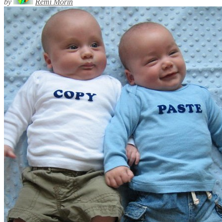
by
Rémi Morin