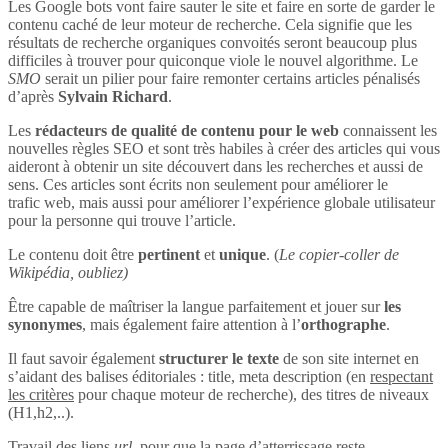
Les Google bots vont faire sauter le site et faire en sorte de garder le
contenu caché de leur moteur de recherche. Cela signifie que les
résultats de recherche organiques convoités seront beaucoup plus
difficiles à trouver pour quiconque viole le nouvel algorithme. Le
SMO
serait un pilier pour faire remonter certains articles pénalisés
d’après
Sylvain Richard
.
Les
rédacteurs de qualité de contenu pour le web
connaissent les
nouvelles règles SEO et sont très habiles à créer des articles qui vous
aideront à obtenir un site découvert dans les recherches et aussi de
sens. Ces articles sont écrits non seulement pour améliorer le
trafic web, mais aussi pour améliorer l’expérience globale utilisateur
pour la personne qui trouve l’article.
Le contenu doit être
pertinent
et
unique
. (
Le copier-coller de
Wikipédia, oubliez)
Être capable de maîtriser la langue parfaitement et jouer sur
les
synonymes
, mais également faire attention à l’
orthographe
.
Il faut savoir également
structurer le texte
de son site internet en
s’aidant des balises éditoriales : title, meta description (en
respectant
les critères
pour chaque moteur de recherche), des titres de niveaux
(H1,h2,..).
Travail des liens
url
, pour que la page d’atterrissage reste