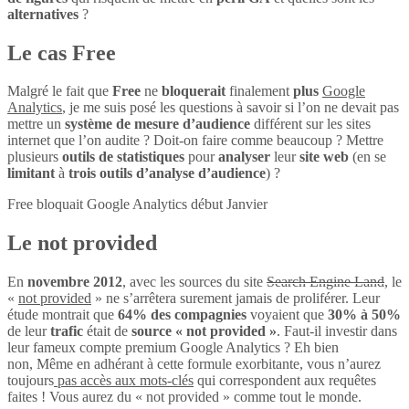
alternatives
?
Le cas Free
Malgré le fait que
Free
ne
bloquerait
finalement
plus
Google
Analytics
, je me suis posé les questions à savoir si l’on ne devait pas
mettre un
système de mesure d’audience
différent sur les sites
internet que l’on audite ? Doit-on faire comme beaucoup ? Mettre
plusieurs
outils de statistiques
pour
analyser
leur
site web
(en se
limitant
à
trois outils d’analyse d’audience
) ?
Free bloquait Google Analytics début Janvier
Le not provided
En
novembre 2012
, avec les sources du site
Search Engine Land
, le
«
not provided
» ne s’arrêtera surement jamais de proliférer. Leur
étude montrait que
64% des compagnies
voyaient que
30% à 50%
de leur
trafic
était de
source « not provided »
. Faut-il investir dans
leur fameux compte premium Google Analytics ? Eh bien
non, Même en adhérant à cette formule exorbitante, vous n’aurez
toujours
pas accès aux mots-clés
qui correspondent aux requêtes
faites ! Vous aurez du « not provided » comme tout le monde.