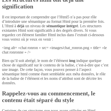
signification
Il est important de comprendre que l’Html5 n’a pas pour rôle
d’introduire une sémantique au format Html pour la première fois.
L’Html à
déjà
un niveau de
sémantique intégré
. Les structures
existantes Html sont significatifs à des degrés divers. Si vous
regardez cet élément familier Html inclus dans l’extrait ci-dessous
vous verrez où je veux en venir :
<img alt= »chat ronron » src= »images/chat_ronron.png » title= »le
chat ronronne » />
Bien qu’il soit abrégé, le nom de l’élément
img
indique quelque
chose de significatif sur le contenu de la balise, c’est-à-dire que c’est
une image. De cette façon, vous pouvez penser à l’aspect
sémantique html comme étant semblable aux méta données, le rôle
de la balise de l’élément et les noms d’attribut sont de décrire les
données.
Rappelez-vous au commencement, le
contenu était séparé du style
Certaines de ces structures que nous avons utilisées en Html