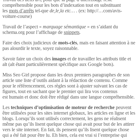
compréhensible pour les bots d’indexation tout en substituant
les
mots d’arrêts
tel-que
de,le,la etc… .
(ex: http://…com/avis-
voiture-course)
Travail de l’aspect «
marquage sémantique
» en s’aidant du
schema.org pour l’affichage de
snippets
.
Faire des choix judicieux de
mots-clés
, mais en faisant attention à ne
pas alourdir le texte, soyez raisonnable.
Savoir faire un choix des
images
et de travailler les attributs title et
alt (alt étant particulièrement spécifique aux Google bots).
Miss Seo Girl propose dans les deux premiers paragraphes de son
article une liste d’outils aidant à la rédaction de contenu. Comme
pour le référencement, ces règles sont à ajuster suivant les cas de
figures, tout en sachant que le premier qui lira vos contenus
est humain et donc doit être rédigé dans une langue compréhensible.
Les
techniques d’optimisation de moteur de recherche
peuvent
être utilisées pour les sites internet globaux, les articles en ligne et les
blogs. Lorsqu’ils sont utilisés correctement, les gens ne réalisent
même pas qu’ils lisent quelque chose qui avait pour but de les attirer
vers le site internet. En fait, ils pensent qu’ils lisent quelque chose
qui a été fait pour être lu. Eh bien, cela est vrai si l’entreprise qui