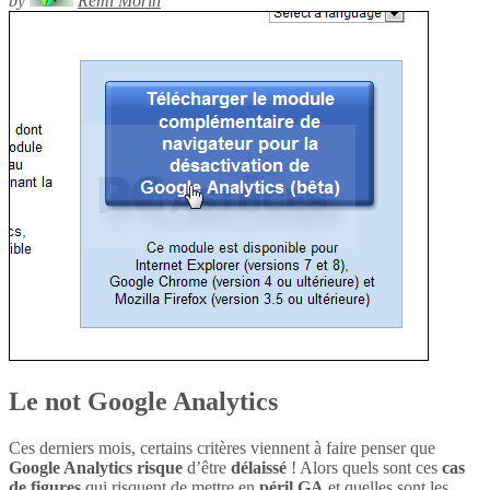
by
Rémi Morin
Le not Google Analytics
Ces derniers mois, certains critères viennent à faire penser que
Google Analytics
risque
d’être
délaissé
! Alors quels sont ces
cas
de figures
qui risquent de mettre en
péril
GA
et quelles sont les