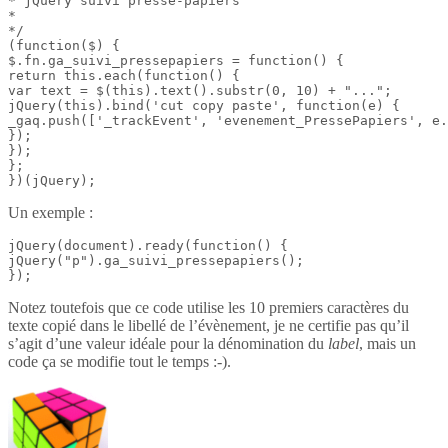
* jQuery suivi presse-papiers

*

*/

(function($) {

$.fn.ga_suivi_pressepapiers = function() {

return this.each(function() {

var text = $(this).text().substr(0, 10) + "...";

jQuery(this).bind('cut copy paste', function(e) {

_gaq.push(['_trackEvent', 'evenement_PressePapiers', e.
});

});

};

})(jQuery);
Un exemple :
jQuery(document).ready(function() {

jQuery("p").ga_suivi_pressepapiers();

});
Notez toutefois que ce code utilise les 10 premiers caractères du
texte copié dans le libellé de l’évènement, je ne certifie pas qu’il
s’agit d’une valeur idéale pour la dénomination du
label
, mais un
code ça se modifie tout le temps :-).