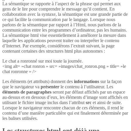
La sémantique se rapporte à l’aspect de la phrase qui permet aux
gens de le lire pour comprendre le message qu’il contient. En
collaboration avec la syntaxe, la sémantique est une grande partie de
ce qui facilite la communication par le langage. Lorsque nous
parlons de la sémantique par rapport à l’Html, nous parlons de la
communication entre les programmes d’ordinateur, pas les humains.
La sémantique html vise essentiellement à améliorer la mesure dans
laquelle les applications peuvent traiter ou interpréter le contenu
d’Internet. Par exemple, considérons l’extrait suivant, la page
contenant certaines des structures html plus autonomes :
Le chat a ronronné sur moi toute la journée.
<img alt= »chat ronron » src= »images/chat_ronron.png » title= »le
chat ronronne » />
Les éléments (et attributs) donnent des
informations
sur la façon
que le navigateur va
présenter
le contenu à l’utilisateur. Les
éléments de paragraphes
seront par défaut affichés par un espace
au-dessus et en dessous d’eux, les éléments d’image sont affichés en
utilisant le fichier image inclus dans l’attribut
src
et ainsi de suite.
Lorsque le navigateur rencontre chacun de ces éléments, il rend le
contenu d’une manière particulière qui est finalement déterminée par
les balises utilisées.
Les structures html ont déjà une