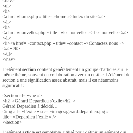
<nav>
<ul>
<li>
<a href »home.php » title= »home »>Index du site</a>
</li>
<li>
<a href »nouvelles.php » title= »les nouvelles »>Les nouvelles</a>
</li>
<li><a href= »contact.php » title= »contact »>Contactez-nous »>
</a></li>
</ul>
</nav>
L’élément
section
contient généralement un groupe d’articles sur le
même thème, souvent en collaboration avec un en-tête. L’élément de
section a une signification assez abstrait, mais il est néanmoins
significatif :
<section id= »vue »>
<h2_>Gérard Depardieu s’exile</h2_>
Gérard Depardieu à décidé…
<img alt= »l’exile » src= »images/gerard-depardieu.jpg »
title= »Depardieu l’exilé » />
</section>
L’élément
article
est semblable, utilisé pour définir un élément qui