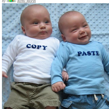
by
Rémi Morin