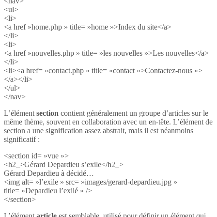
<nav>
<ul>
<li>
<a href »home.php » title= »home »>Index du site</a>
</li>
<li>
<a href »nouvelles.php » title= »les nouvelles »>Les nouvelles</a>
</li>
<li><a href= »contact.php » title= »contact »>Contactez-nous »>
</a></li>
</ul>
</nav>
L’élément
section
contient généralement un groupe d’articles sur le
même thème, souvent en collaboration avec un en-tête. L’élément de
section a une signification assez abstrait, mais il est néanmoins
significatif :
<section id= »vue »>
<h2_>Gérard Depardieu s’exile</h2_>
Gérard Depardieu à décidé…
<img alt= »l’exile » src= »images/gerard-depardieu.jpg »
title= »Depardieu l’exilé » />
</section>
L’élément
article
est semblable, utilisé pour définir un élément qui