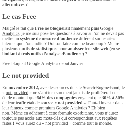
alternatives
?
Le cas Free
Malgré le fait que
Free
ne
bloquerait
finalement
plus
Google
Analytics
, je me suis posé les questions à savoir si l’on ne devait pas
mettre un
système de mesure d’audience
différent sur les sites
internet que l’on audite ? Doit-on faire comme beaucoup ? Mettre
plusieurs
outils de statistiques
pour
analyser
leur
site web
(en se
limitant
à
trois outils d’analyse d’audience
) ?
Free bloquait Google Analytics début Janvier
Le not provided
En
novembre 2012
, avec les sources du site
Search Engine Land
, le
«
not provided
» ne s’arrêtera surement jamais de proliférer. Leur
étude montrait que
64% des compagnies
voyaient que
30% à 50%
de leur
trafic
était de
source « not provided »
. Faut-il investir dans
leur fameux compte premium Google Analytics ? Eh bien
non, Même en adhérant à cette formule exorbitante, vous n’aurez
toujours
pas accès aux mots-clés
qui correspondent aux requêtes
faites ! Vous aurez du « not provided » comme tout le monde.