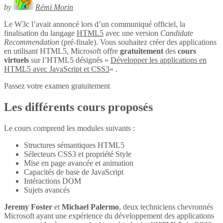
by
Rémi Morin
Le W3c l’avait annoncé lors d’un communiqué officiel, la
finalisation du langage
HTML5
avec une version
Candidate
Recommendation
(pré-finale). Vous souhaitez créer des applications
en utilisant HTML5, Microsoft offre
gratuitement
des
cours
virtuels
sur l’HTML5 désignés «
Développer les applications en
HTML5 avec JavaScript et CSS3
« .
Passez votre examen gratuitement
Les différents cours proposés
Le cours comprend les modules suivants :
Structures sémantiques HTML5
Sélecteurs CSS3 et propriété Style
Mise en page avancée et animation
Capacités de base de JavaScript
Intéractions DOM
Sujets avancés
Jeremy Foster
et
Michael Palermo
, deux techniciens chevronnés
Microsoft ayant une expérience du développement des applications