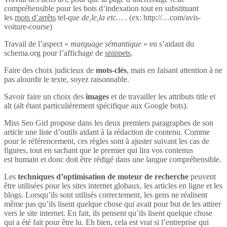
compréhensible pour les bots d’indexation tout en substituant
les
mots d’arrêts
tel-que
de,le,la etc… .
(ex: http://…com/avis-
voiture-course)
Travail de l’aspect «
marquage sémantique
» en s’aidant du
schema.org pour l’affichage de
snippets
.
Faire des choix judicieux de
mots-clés
, mais en faisant attention à ne
pas alourdir le texte, soyez raisonnable.
Savoir faire un choix des
images
et de travailler les attributs title et
alt (alt étant particulièrement spécifique aux Google bots).
Miss Seo Girl propose dans les deux premiers paragraphes de son
article une liste d’outils aidant à la rédaction de contenu. Comme
pour le référencement, ces règles sont à ajuster suivant les cas de
figures, tout en sachant que le premier qui lira vos contenus
est humain et donc doit être rédigé dans une langue compréhensible.
Les
techniques d’optimisation de moteur de recherche
peuvent
être utilisées pour les sites internet globaux, les articles en ligne et les
blogs. Lorsqu’ils sont utilisés correctement, les gens ne réalisent
même pas qu’ils lisent quelque chose qui avait pour but de les attirer
vers le site internet. En fait, ils pensent qu’ils lisent quelque chose
qui a été fait pour être lu. Eh bien, cela est vrai si l’entreprise qui