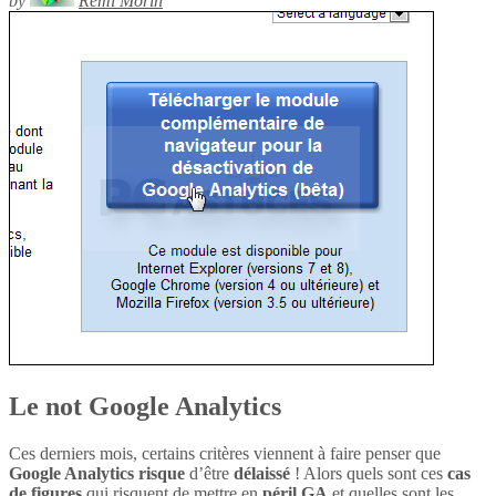
by
Rémi Morin
Le not Google Analytics
Ces derniers mois, certains critères viennent à faire penser que
Google Analytics
risque
d’être
délaissé
! Alors quels sont ces
cas
de figures
qui risquent de mettre en
péril
GA
et quelles sont les