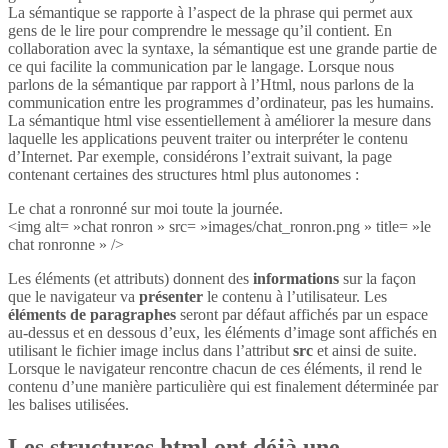
La sémantique se rapporte à l’aspect de la phrase qui permet aux
gens de le lire pour comprendre le message qu’il contient. En
collaboration avec la syntaxe, la sémantique est une grande partie de
ce qui facilite la communication par le langage. Lorsque nous
parlons de la sémantique par rapport à l’Html, nous parlons de la
communication entre les programmes d’ordinateur, pas les humains.
La sémantique html vise essentiellement à améliorer la mesure dans
laquelle les applications peuvent traiter ou interpréter le contenu
d’Internet. Par exemple, considérons l’extrait suivant, la page
contenant certaines des structures html plus autonomes :
Le chat a ronronné sur moi toute la journée.
<img alt= »chat ronron » src= »images/chat_ronron.png » title= »le
chat ronronne » />
Les éléments (et attributs) donnent des
informations
sur la façon
que le navigateur va
présenter
le contenu à l’utilisateur. Les
éléments de paragraphes
seront par défaut affichés par un espace
au-dessus et en dessous d’eux, les éléments d’image sont affichés en
utilisant le fichier image inclus dans l’attribut
src
et ainsi de suite.
Lorsque le navigateur rencontre chacun de ces éléments, il rend le
contenu d’une manière particulière qui est finalement déterminée par
les balises utilisées.
Les structures html ont déjà une