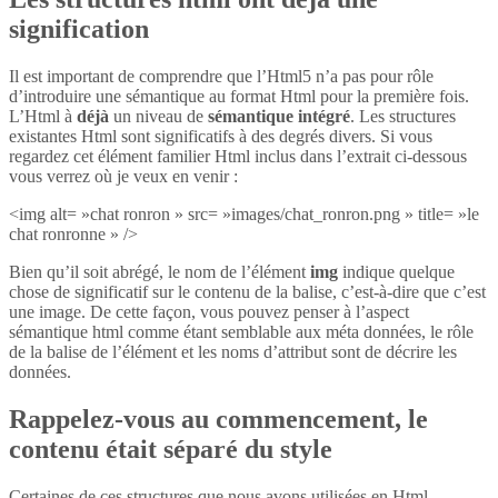
signification
Il est important de comprendre que l’Html5 n’a pas pour rôle
d’introduire une sémantique au format Html pour la première fois.
L’Html à
déjà
un niveau de
sémantique intégré
. Les structures
existantes Html sont significatifs à des degrés divers. Si vous
regardez cet élément familier Html inclus dans l’extrait ci-dessous
vous verrez où je veux en venir :
<img alt= »chat ronron » src= »images/chat_ronron.png » title= »le
chat ronronne » />
Bien qu’il soit abrégé, le nom de l’élément
img
indique quelque
chose de significatif sur le contenu de la balise, c’est-à-dire que c’est
une image. De cette façon, vous pouvez penser à l’aspect
sémantique html comme étant semblable aux méta données, le rôle
de la balise de l’élément et les noms d’attribut sont de décrire les
données.
Rappelez-vous au commencement, le
contenu était séparé du style
Certaines de ces structures que nous avons utilisées en Html