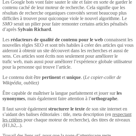
Les Google bots vont faire sauter le site et faire en sorte de garder le
contenu caché de leur moteur de recherche. Cela signifie que les
résultats de recherche organiques convoités seront beaucoup plus
difficiles à trouver pour quiconque viole le nouvel algorithme. Le
SMO
serait un pilier pour faire remonter certains articles pénalisés
d’après
Sylvain Richard
.
Les
rédacteurs de qualité de contenu pour le web
connaissent les
nouvelles règles SEO et sont très habiles à créer des articles qui vous
aideront à obtenir un site découvert dans les recherches et aussi de
sens. Ces articles sont écrits non seulement pour améliorer le
trafic web, mais aussi pour améliorer l’expérience globale utilisateur
pour la personne qui trouve l’article.
Le contenu doit être
pertinent
et
unique
. (
Le copier-coller de
Wikipédia, oubliez)
Être capable de maîtriser la langue parfaitement et jouer sur
les
synonymes
, mais également faire attention à l’
orthographe
.
Il faut savoir également
structurer le texte
de son site internet en
s’aidant des balises éditoriales : title, meta description (en
respectant
les critères
pour chaque moteur de recherche), des titres de niveaux
(H1,h2,..).
Travail des liens
url
, pour que la page d’atterrissage reste