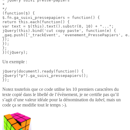
* jQuery suivi presse-papiers

*

*/

(function($) {

$.fn.ga_suivi_pressepapiers = function() {

return this.each(function() {

var text = $(this).text().substr(0, 10) + "...";

jQuery(this).bind('cut copy paste', function(e) {

_gaq.push(['_trackEvent', 'evenement_PressePapiers', e.
});

});

};

})(jQuery);
Un exemple :
jQuery(document).ready(function() {

jQuery("p").ga_suivi_pressepapiers();

});
Notez toutefois que ce code utilise les 10 premiers caractères du
texte copié dans le libellé de l’évènement, je ne certifie pas qu’il
s’agit d’une valeur idéale pour la dénomination du
label
, mais un
code ça se modifie tout le temps :-).