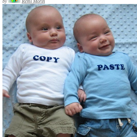
by
Rémi Morin