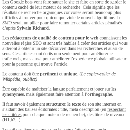
Les Google bots vont faire sauter le site et faire en sorte de garder le
contenu caché de leur moteur de recherche. Cela signifie que les
résultats de recherche organiques convoités seront beaucoup plus
difficiles à trouver pour quiconque viole le nouvel algorithme. Le
SMO
serait un pilier pour faire remonter certains articles pénalisés
d’après
Sylvain Richard
.
Les
rédacteurs de qualité de contenu pour le web
connaissent les
nouvelles règles SEO et sont très habiles à créer des articles qui vous
aideront à obtenir un site découvert dans les recherches et aussi de
sens. Ces articles sont écrits non seulement pour améliorer le
trafic web, mais aussi pour améliorer l’expérience globale utilisateur
pour la personne qui trouve l’article.
Le contenu doit être
pertinent
et
unique
. (
Le copier-coller de
Wikipédia, oubliez)
Être capable de maîtriser la langue parfaitement et jouer sur
les
synonymes
, mais également faire attention à l’
orthographe
.
Il faut savoir également
structurer le texte
de son site internet en
s’aidant des balises éditoriales : title, meta description (en
respectant
les critères
pour chaque moteur de recherche), des titres de niveaux
(H1,h2,..).
Travail des liens
url
, pour que la page d’atterrissage reste