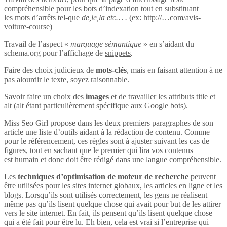
compréhensible pour les bots d’indexation tout en substituant
les
mots d’arrêts
tel-que
de,le,la etc… .
(ex: http://…com/avis-
voiture-course)
Travail de l’aspect «
marquage sémantique
» en s’aidant du
schema.org pour l’affichage de
snippets
.
Faire des choix judicieux de
mots-clés
, mais en faisant attention à ne
pas alourdir le texte, soyez raisonnable.
Savoir faire un choix des
images
et de travailler les attributs title et
alt (alt étant particulièrement spécifique aux Google bots).
Miss Seo Girl propose dans les deux premiers paragraphes de son
article une liste d’outils aidant à la rédaction de contenu. Comme
pour le référencement, ces règles sont à ajuster suivant les cas de
figures, tout en sachant que le premier qui lira vos contenus
est humain et donc doit être rédigé dans une langue compréhensible.
Les
techniques d’optimisation de moteur de recherche
peuvent
être utilisées pour les sites internet globaux, les articles en ligne et les
blogs. Lorsqu’ils sont utilisés correctement, les gens ne réalisent
même pas qu’ils lisent quelque chose qui avait pour but de les attirer
vers le site internet. En fait, ils pensent qu’ils lisent quelque chose
qui a été fait pour être lu. Eh bien, cela est vrai si l’entreprise qui