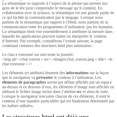
La sémantique se rapporte à l’aspect de la phrase qui permet aux
gens de le lire pour comprendre le message qu’il contient. En
collaboration avec la syntaxe, la sémantique est une grande partie de
ce qui facilite la communication par le langage. Lorsque nous
parlons de la sémantique par rapport à l’Html, nous parlons de la
communication entre les programmes d’ordinateur, pas les humains.
La sémantique html vise essentiellement à améliorer la mesure dans
laquelle les applications peuvent traiter ou interpréter le contenu
d’Internet. Par exemple, considérons l’extrait suivant, la page
contenant certaines des structures html plus autonomes :
Le chat a ronronné sur moi toute la journée.
<img alt= »chat ronron » src= »images/chat_ronron.png » title= »le
chat ronronne » />
Les éléments (et attributs) donnent des
informations
sur la façon
que le navigateur va
présenter
le contenu à l’utilisateur. Les
éléments de paragraphes
seront par défaut affichés par un espace
au-dessus et en dessous d’eux, les éléments d’image sont affichés en
utilisant le fichier image inclus dans l’attribut
src
et ainsi de suite.
Lorsque le navigateur rencontre chacun de ces éléments, il rend le
contenu d’une manière particulière qui est finalement déterminée par
les balises utilisées.
Les structures html ont déjà une