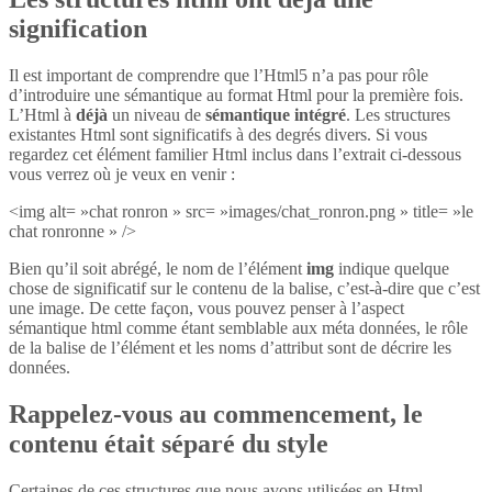
signification
Il est important de comprendre que l’Html5 n’a pas pour rôle
d’introduire une sémantique au format Html pour la première fois.
L’Html à
déjà
un niveau de
sémantique intégré
. Les structures
existantes Html sont significatifs à des degrés divers. Si vous
regardez cet élément familier Html inclus dans l’extrait ci-dessous
vous verrez où je veux en venir :
<img alt= »chat ronron » src= »images/chat_ronron.png » title= »le
chat ronronne » />
Bien qu’il soit abrégé, le nom de l’élément
img
indique quelque
chose de significatif sur le contenu de la balise, c’est-à-dire que c’est
une image. De cette façon, vous pouvez penser à l’aspect
sémantique html comme étant semblable aux méta données, le rôle
de la balise de l’élément et les noms d’attribut sont de décrire les
données.
Rappelez-vous au commencement, le
contenu était séparé du style
Certaines de ces structures que nous avons utilisées en Html