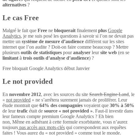
alternatives
?
Le cas Free
Malgré le fait que
Free
ne
bloquerait
finalement
plus
Google
Analytics
, je me suis posé les questions à savoir si l’on ne devait pas
mettre un
système de mesure d’audience
différent sur les sites
internet que l’on audite ? Doit-on faire comme beaucoup ? Mettre
plusieurs
outils de statistiques
pour
analyser
leur
site web
(en se
limitant
à
trois outils d’analyse d’audience
) ?
Free bloquait Google Analytics début Janvier
Le not provided
En
novembre 2012
, avec les sources du site
Search Engine Land
, le
«
not provided
» ne s’arrêtera surement jamais de proliférer. Leur
étude montrait que
64% des compagnies
voyaient que
30% à 50%
de leur
trafic
était de
source « not provided »
. Faut-il investir dans
leur fameux compte premium Google Analytics ? Eh bien
non, Même en adhérant à cette formule exorbitante, vous n’aurez
toujours
pas accès aux mots-clés
qui correspondent aux requêtes
faites ! Vous aurez du « not provided » comme tout le monde.