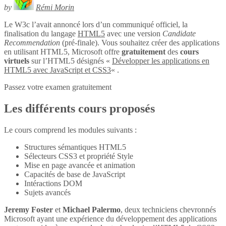
by
Rémi Morin
Le W3c l’avait annoncé lors d’un communiqué officiel, la
finalisation du langage
HTML5
avec une version
Candidate
Recommendation
(pré-finale). Vous souhaitez créer des applications
en utilisant HTML5, Microsoft offre
gratuitement
des
cours
virtuels
sur l’HTML5 désignés «
Développer les applications en
HTML5 avec JavaScript et CSS3
« .
Passez votre examen gratuitement
Les différents cours proposés
Le cours comprend les modules suivants :
Structures sémantiques HTML5
Sélecteurs CSS3 et propriété Style
Mise en page avancée et animation
Capacités de base de JavaScript
Intéractions DOM
Sujets avancés
Jeremy Foster
et
Michael Palermo
, deux techniciens chevronnés
Microsoft ayant une expérience du développement des applications