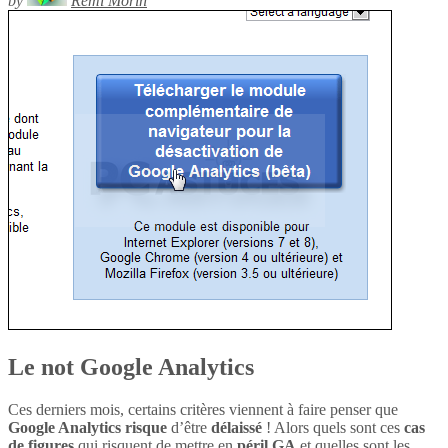
by
Rémi Morin
Le not Google Analytics
Ces derniers mois, certains critères viennent à faire penser que
Google Analytics
risque
d’être
délaissé
! Alors quels sont ces
cas
de figures
qui risquent de mettre en
péril
GA
et quelles sont les