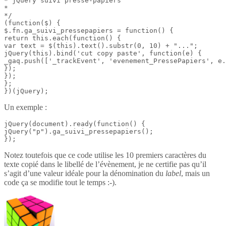
* jQuery suivi presse-papiers

*

*/

(function($) {

$.fn.ga_suivi_pressepapiers = function() {

return this.each(function() {

var text = $(this).text().substr(0, 10) + "...";

jQuery(this).bind('cut copy paste', function(e) {

_gaq.push(['_trackEvent', 'evenement_PressePapiers', e.
});

});

};

})(jQuery);
Un exemple :
jQuery(document).ready(function() {

jQuery("p").ga_suivi_pressepapiers();

});
Notez toutefois que ce code utilise les 10 premiers caractères du
texte copié dans le libellé de l’évènement, je ne certifie pas qu’il
s’agit d’une valeur idéale pour la dénomination du
label
, mais un
code ça se modifie tout le temps :-).