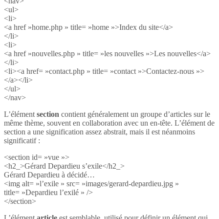
<nav>
<ul>
<li>
<a href »home.php » title= »home »>Index du site</a>
</li>
<li>
<a href »nouvelles.php » title= »les nouvelles »>Les nouvelles</a>
</li>
<li><a href= »contact.php » title= »contact »>Contactez-nous »>
</a></li>
</ul>
</nav>
L’élément
section
contient généralement un groupe d’articles sur le
même thème, souvent en collaboration avec un en-tête. L’élément de
section a une signification assez abstrait, mais il est néanmoins
significatif :
<section id= »vue »>
<h2_>Gérard Depardieu s’exile</h2_>
Gérard Depardieu à décidé…
<img alt= »l’exile » src= »images/gerard-depardieu.jpg »
title= »Depardieu l’exilé » />
</section>
L’élément
article
est semblable, utilisé pour définir un élément qui