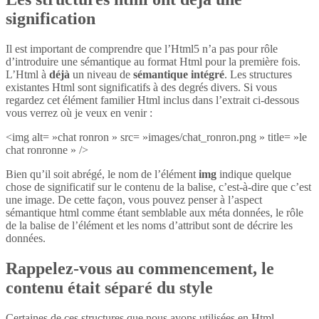
signification
Il est important de comprendre que l’Html5 n’a pas pour rôle
d’introduire une sémantique au format Html pour la première fois.
L’Html à
déjà
un niveau de
sémantique intégré
. Les structures
existantes Html sont significatifs à des degrés divers. Si vous
regardez cet élément familier Html inclus dans l’extrait ci-dessous
vous verrez où je veux en venir :
<img alt= »chat ronron » src= »images/chat_ronron.png » title= »le
chat ronronne » />
Bien qu’il soit abrégé, le nom de l’élément
img
indique quelque
chose de significatif sur le contenu de la balise, c’est-à-dire que c’est
une image. De cette façon, vous pouvez penser à l’aspect
sémantique html comme étant semblable aux méta données, le rôle
de la balise de l’élément et les noms d’attribut sont de décrire les
données.
Rappelez-vous au commencement, le
contenu était séparé du style
Certaines de ces structures que nous avons utilisées en Html