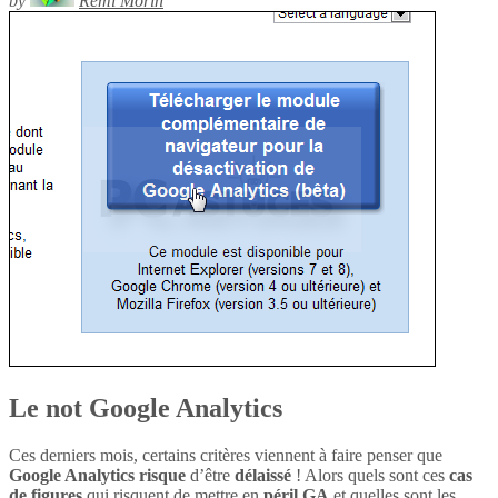
by
Rémi Morin
Le not Google Analytics
Ces derniers mois, certains critères viennent à faire penser que
Google Analytics
risque
d’être
délaissé
! Alors quels sont ces
cas
de figures
qui risquent de mettre en
péril
GA
et quelles sont les