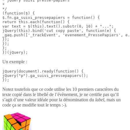
* jQuery suivi presse-papiers

*

*/

(function($) {

$.fn.ga_suivi_pressepapiers = function() {

return this.each(function() {

var text = $(this).text().substr(0, 10) + "...";

jQuery(this).bind('cut copy paste', function(e) {

_gaq.push(['_trackEvent', 'evenement_PressePapiers', e.
});

});

};

})(jQuery);
Un exemple :
jQuery(document).ready(function() {

jQuery("p").ga_suivi_pressepapiers();

});
Notez toutefois que ce code utilise les 10 premiers caractères du
texte copié dans le libellé de l’évènement, je ne certifie pas qu’il
s’agit d’une valeur idéale pour la dénomination du
label
, mais un
code ça se modifie tout le temps :-).