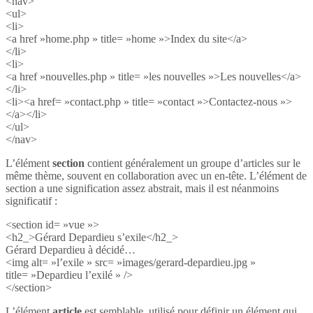
<nav>
<ul>
<li>
<a href »home.php » title= »home »>Index du site</a>
</li>
<li>
<a href »nouvelles.php » title= »les nouvelles »>Les nouvelles</a>
</li>
<li><a href= »contact.php » title= »contact »>Contactez-nous »>
</a></li>
</ul>
</nav>
L’élément
section
contient généralement un groupe d’articles sur le
même thème, souvent en collaboration avec un en-tête. L’élément de
section a une signification assez abstrait, mais il est néanmoins
significatif :
<section id= »vue »>
<h2_>Gérard Depardieu s’exile</h2_>
Gérard Depardieu à décidé…
<img alt= »l’exile » src= »images/gerard-depardieu.jpg »
title= »Depardieu l’exilé » />
</section>
L’élément
article
est semblable, utilisé pour définir un élément qui