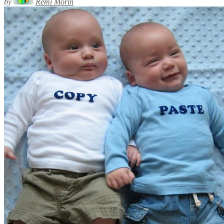
by
Rémi Morin