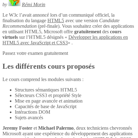
by
Rémi Morin
Le W3c l’avait annoncé lors d’un communiqué officiel, la
finalisation du langage
HTML5
avec une version
Candidate
Recommendation
(pré-finale). Vous souhaitez créer des applications
en utilisant HTML5, Microsoft offre
gratuitement
des
cours
virtuels
sur l’HTML5 désignés «
Développer les applications en
HTML5 avec JavaScript et CSS3
« .
Passez votre examen gratuitement
Les différents cours proposés
Le cours comprend les modules suivants :
Structures sémantiques HTML5
Sélecteurs CSS3 et propriété Style
Mise en page avancée et animation
Capacités de base de JavaScript
Intéractions DOM
Sujets avancés
Jeremy Foster
et
Michael Palermo
, deux techniciens chevronnés
Microsoft ayant une expérience du développement des applications