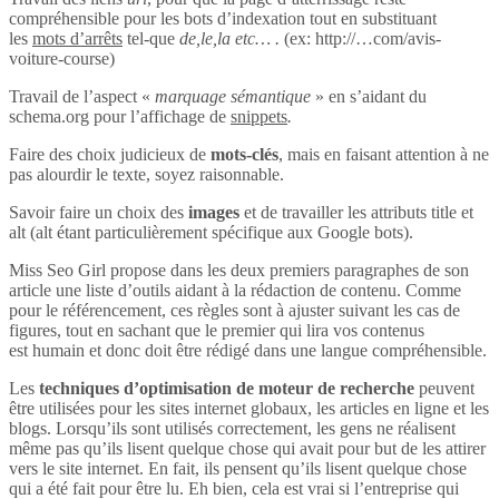
compréhensible pour les bots d’indexation tout en substituant
les
mots d’arrêts
tel-que
de,le,la etc… .
(ex: http://…com/avis-
voiture-course)
Travail de l’aspect «
marquage sémantique
» en s’aidant du
schema.org pour l’affichage de
snippets
.
Faire des choix judicieux de
mots-clés
, mais en faisant attention à ne
pas alourdir le texte, soyez raisonnable.
Savoir faire un choix des
images
et de travailler les attributs title et
alt (alt étant particulièrement spécifique aux Google bots).
Miss Seo Girl propose dans les deux premiers paragraphes de son
article une liste d’outils aidant à la rédaction de contenu. Comme
pour le référencement, ces règles sont à ajuster suivant les cas de
figures, tout en sachant que le premier qui lira vos contenus
est humain et donc doit être rédigé dans une langue compréhensible.
Les
techniques d’optimisation de moteur de recherche
peuvent
être utilisées pour les sites internet globaux, les articles en ligne et les
blogs. Lorsqu’ils sont utilisés correctement, les gens ne réalisent
même pas qu’ils lisent quelque chose qui avait pour but de les attirer
vers le site internet. En fait, ils pensent qu’ils lisent quelque chose
qui a été fait pour être lu. Eh bien, cela est vrai si l’entreprise qui