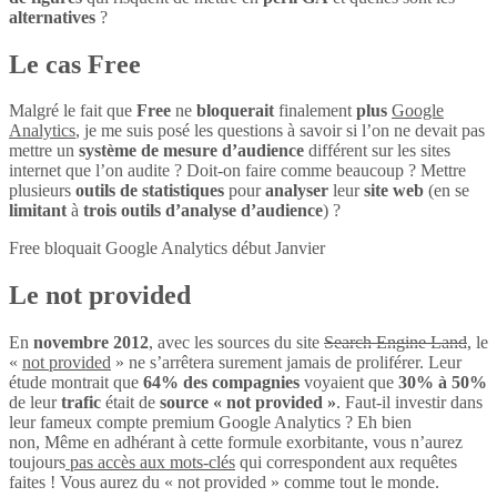
alternatives
?
Le cas Free
Malgré le fait que
Free
ne
bloquerait
finalement
plus
Google
Analytics
, je me suis posé les questions à savoir si l’on ne devait pas
mettre un
système de mesure d’audience
différent sur les sites
internet que l’on audite ? Doit-on faire comme beaucoup ? Mettre
plusieurs
outils de statistiques
pour
analyser
leur
site web
(en se
limitant
à
trois outils d’analyse d’audience
) ?
Free bloquait Google Analytics début Janvier
Le not provided
En
novembre 2012
, avec les sources du site
Search Engine Land
, le
«
not provided
» ne s’arrêtera surement jamais de proliférer. Leur
étude montrait que
64% des compagnies
voyaient que
30% à 50%
de leur
trafic
était de
source « not provided »
. Faut-il investir dans
leur fameux compte premium Google Analytics ? Eh bien
non, Même en adhérant à cette formule exorbitante, vous n’aurez
toujours
pas accès aux mots-clés
qui correspondent aux requêtes
faites ! Vous aurez du « not provided » comme tout le monde.