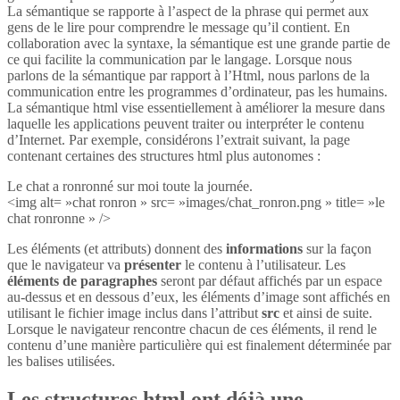
La sémantique se rapporte à l’aspect de la phrase qui permet aux
gens de le lire pour comprendre le message qu’il contient. En
collaboration avec la syntaxe, la sémantique est une grande partie de
ce qui facilite la communication par le langage. Lorsque nous
parlons de la sémantique par rapport à l’Html, nous parlons de la
communication entre les programmes d’ordinateur, pas les humains.
La sémantique html vise essentiellement à améliorer la mesure dans
laquelle les applications peuvent traiter ou interpréter le contenu
d’Internet. Par exemple, considérons l’extrait suivant, la page
contenant certaines des structures html plus autonomes :
Le chat a ronronné sur moi toute la journée.
<img alt= »chat ronron » src= »images/chat_ronron.png » title= »le
chat ronronne » />
Les éléments (et attributs) donnent des
informations
sur la façon
que le navigateur va
présenter
le contenu à l’utilisateur. Les
éléments de paragraphes
seront par défaut affichés par un espace
au-dessus et en dessous d’eux, les éléments d’image sont affichés en
utilisant le fichier image inclus dans l’attribut
src
et ainsi de suite.
Lorsque le navigateur rencontre chacun de ces éléments, il rend le
contenu d’une manière particulière qui est finalement déterminée par
les balises utilisées.
Les structures html ont déjà une