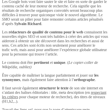
Les Google bots vont faire sauter le site et faire en sorte de garder le
contenu caché de leur moteur de recherche. Cela signifie que les
résultats de recherche organiques convoités seront beaucoup plus
difficiles à trouver pour quiconque viole le nouvel algorithme. Le
SMO
serait un pilier pour faire remonter certains articles pénalisés
d’après
Sylvain Richard
.
Les
rédacteurs de qualité de contenu pour le web
connaissent les
nouvelles règles SEO et sont très habiles à créer des articles qui vous
aideront à obtenir un site découvert dans les recherches et aussi de
sens. Ces articles sont écrits non seulement pour améliorer le
trafic web, mais aussi pour améliorer l’expérience globale utilisateur
pour la personne qui trouve l’article.
Le contenu doit être
pertinent
et
unique
. (
Le copier-coller de
Wikipédia, oubliez)
Être capable de maîtriser la langue parfaitement et jouer sur
les
synonymes
, mais également faire attention à l’
orthographe
.
Il faut savoir également
structurer le texte
de son site internet en
s’aidant des balises éditoriales : title, meta description (en
respectant
les critères
pour chaque moteur de recherche), des titres de niveaux
(H1,h2,..).
Travail des liens
url
, pour que la page d’atterrissage reste