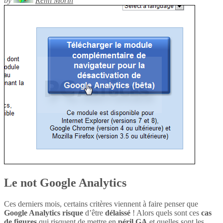
by
Rémi Morin
Le not Google Analytics
Ces derniers mois, certains critères viennent à faire penser que
Google Analytics
risque
d’être
délaissé
! Alors quels sont ces
cas
de figures
qui risquent de mettre en
péril
GA
et quelles sont les