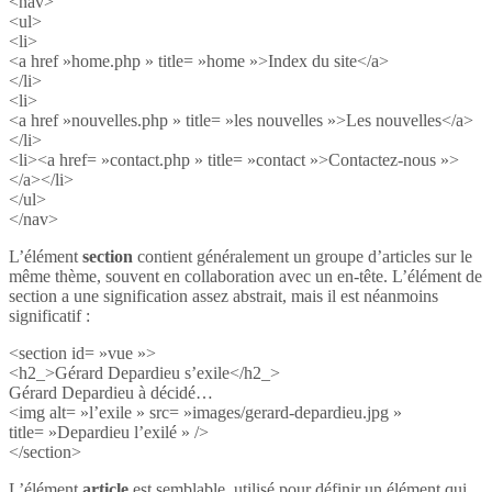
<nav>
<ul>
<li>
<a href »home.php » title= »home »>Index du site</a>
</li>
<li>
<a href »nouvelles.php » title= »les nouvelles »>Les nouvelles</a>
</li>
<li><a href= »contact.php » title= »contact »>Contactez-nous »>
</a></li>
</ul>
</nav>
L’élément
section
contient généralement un groupe d’articles sur le
même thème, souvent en collaboration avec un en-tête. L’élément de
section a une signification assez abstrait, mais il est néanmoins
significatif :
<section id= »vue »>
<h2_>Gérard Depardieu s’exile</h2_>
Gérard Depardieu à décidé…
<img alt= »l’exile » src= »images/gerard-depardieu.jpg »
title= »Depardieu l’exilé » />
</section>
L’élément
article
est semblable, utilisé pour définir un élément qui