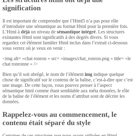
signification
Il est important de comprendre que l’Html5 n’a pas pour rôle
d’introduire une sémantique au format Html pour la première fois.
L’Html à
déjà
un niveau de
sémantique intégré
. Les structures
existantes Html sont significatifs à des degrés divers. Si vous
regardez cet élément familier Html inclus dans l’extrait ci-dessous
vous verrez où je veux en venir :
<img alt= »chat ronron » src= »images/chat_ronron.png » title= »le
chat ronronne » />
Bien qu’il soit abrégé, le nom de l’élément
img
indique quelque
chose de significatif sur le contenu de la balise, c’est-à-dire que c’est
une image. De cette façon, vous pouvez penser à l’aspect
sémantique html comme étant semblable aux méta données, le rôle
de la balise de l’élément et les noms d’attribut sont de décrire les
données.
Rappelez-vous au commencement, le
contenu était séparé du style
Certaines de ces structures que nous avons utilisées en Html