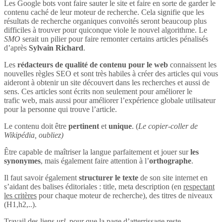
Les Google bots vont faire sauter le site et faire en sorte de garder le
contenu caché de leur moteur de recherche. Cela signifie que les
résultats de recherche organiques convoités seront beaucoup plus
difficiles à trouver pour quiconque viole le nouvel algorithme. Le
SMO
serait un pilier pour faire remonter certains articles pénalisés
d’après
Sylvain Richard
.
Les
rédacteurs de qualité de contenu pour le web
connaissent les
nouvelles règles SEO et sont très habiles à créer des articles qui vous
aideront à obtenir un site découvert dans les recherches et aussi de
sens. Ces articles sont écrits non seulement pour améliorer le
trafic web, mais aussi pour améliorer l’expérience globale utilisateur
pour la personne qui trouve l’article.
Le contenu doit être
pertinent
et
unique
. (
Le copier-coller de
Wikipédia, oubliez)
Être capable de maîtriser la langue parfaitement et jouer sur
les
synonymes
, mais également faire attention à l’
orthographe
.
Il faut savoir également
structurer le texte
de son site internet en
s’aidant des balises éditoriales : title, meta description (en
respectant
les critères
pour chaque moteur de recherche), des titres de niveaux
(H1,h2,..).
Travail des liens
url
, pour que la page d’atterrissage reste