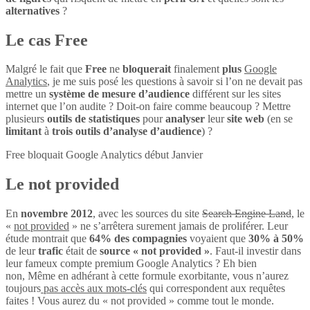
alternatives
?
Le cas Free
Malgré le fait que
Free
ne
bloquerait
finalement
plus
Google
Analytics
, je me suis posé les questions à savoir si l’on ne devait pas
mettre un
système de mesure d’audience
différent sur les sites
internet que l’on audite ? Doit-on faire comme beaucoup ? Mettre
plusieurs
outils de statistiques
pour
analyser
leur
site web
(en se
limitant
à
trois outils d’analyse d’audience
) ?
Free bloquait Google Analytics début Janvier
Le not provided
En
novembre 2012
, avec les sources du site
Search Engine Land
, le
«
not provided
» ne s’arrêtera surement jamais de proliférer. Leur
étude montrait que
64% des compagnies
voyaient que
30% à 50%
de leur
trafic
était de
source « not provided »
. Faut-il investir dans
leur fameux compte premium Google Analytics ? Eh bien
non, Même en adhérant à cette formule exorbitante, vous n’aurez
toujours
pas accès aux mots-clés
qui correspondent aux requêtes
faites ! Vous aurez du « not provided » comme tout le monde.