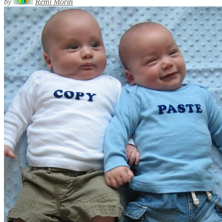
by
Rémi Morin