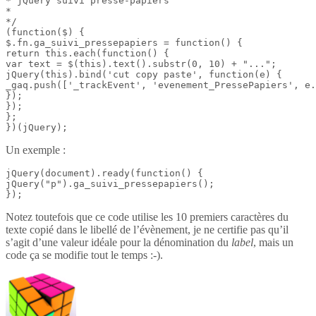
* jQuery suivi presse-papiers

*

*/

(function($) {

$.fn.ga_suivi_pressepapiers = function() {

return this.each(function() {

var text = $(this).text().substr(0, 10) + "...";

jQuery(this).bind('cut copy paste', function(e) {

_gaq.push(['_trackEvent', 'evenement_PressePapiers', e.
});

});

};

})(jQuery);
Un exemple :
jQuery(document).ready(function() {

jQuery("p").ga_suivi_pressepapiers();

});
Notez toutefois que ce code utilise les 10 premiers caractères du
texte copié dans le libellé de l’évènement, je ne certifie pas qu’il
s’agit d’une valeur idéale pour la dénomination du
label
, mais un
code ça se modifie tout le temps :-).