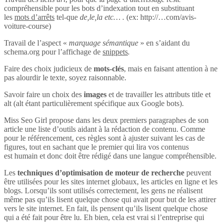
compréhensible pour les bots d’indexation tout en substituant
les
mots d’arrêts
tel-que
de,le,la etc… .
(ex: http://…com/avis-
voiture-course)
Travail de l’aspect «
marquage sémantique
» en s’aidant du
schema.org pour l’affichage de
snippets
.
Faire des choix judicieux de
mots-clés
, mais en faisant attention à ne
pas alourdir le texte, soyez raisonnable.
Savoir faire un choix des
images
et de travailler les attributs title et
alt (alt étant particulièrement spécifique aux Google bots).
Miss Seo Girl propose dans les deux premiers paragraphes de son
article une liste d’outils aidant à la rédaction de contenu. Comme
pour le référencement, ces règles sont à ajuster suivant les cas de
figures, tout en sachant que le premier qui lira vos contenus
est humain et donc doit être rédigé dans une langue compréhensible.
Les
techniques d’optimisation de moteur de recherche
peuvent
être utilisées pour les sites internet globaux, les articles en ligne et les
blogs. Lorsqu’ils sont utilisés correctement, les gens ne réalisent
même pas qu’ils lisent quelque chose qui avait pour but de les attirer
vers le site internet. En fait, ils pensent qu’ils lisent quelque chose
qui a été fait pour être lu. Eh bien, cela est vrai si l’entreprise qui