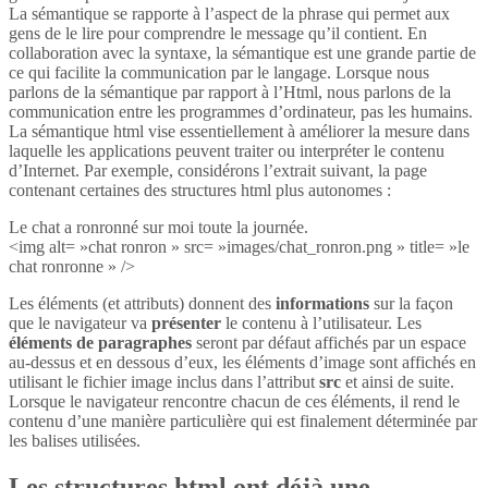
La sémantique se rapporte à l’aspect de la phrase qui permet aux
gens de le lire pour comprendre le message qu’il contient. En
collaboration avec la syntaxe, la sémantique est une grande partie de
ce qui facilite la communication par le langage. Lorsque nous
parlons de la sémantique par rapport à l’Html, nous parlons de la
communication entre les programmes d’ordinateur, pas les humains.
La sémantique html vise essentiellement à améliorer la mesure dans
laquelle les applications peuvent traiter ou interpréter le contenu
d’Internet. Par exemple, considérons l’extrait suivant, la page
contenant certaines des structures html plus autonomes :
Le chat a ronronné sur moi toute la journée.
<img alt= »chat ronron » src= »images/chat_ronron.png » title= »le
chat ronronne » />
Les éléments (et attributs) donnent des
informations
sur la façon
que le navigateur va
présenter
le contenu à l’utilisateur. Les
éléments de paragraphes
seront par défaut affichés par un espace
au-dessus et en dessous d’eux, les éléments d’image sont affichés en
utilisant le fichier image inclus dans l’attribut
src
et ainsi de suite.
Lorsque le navigateur rencontre chacun de ces éléments, il rend le
contenu d’une manière particulière qui est finalement déterminée par
les balises utilisées.
Les structures html ont déjà une