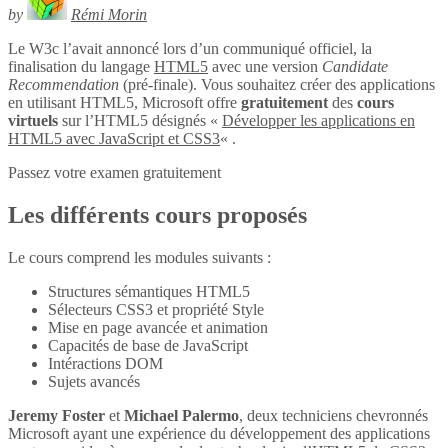
by
Rémi Morin
Le W3c l’avait annoncé lors d’un communiqué officiel, la
finalisation du langage
HTML5
avec une version
Candidate
Recommendation
(pré-finale). Vous souhaitez créer des applications
en utilisant HTML5, Microsoft offre
gratuitement
des
cours
virtuels
sur l’HTML5 désignés «
Développer les applications en
HTML5 avec JavaScript et CSS3
« .
Passez votre examen gratuitement
Les différents cours proposés
Le cours comprend les modules suivants :
Structures sémantiques HTML5
Sélecteurs CSS3 et propriété Style
Mise en page avancée et animation
Capacités de base de JavaScript
Intéractions DOM
Sujets avancés
Jeremy Foster
et
Michael Palermo
, deux techniciens chevronnés
Microsoft ayant une expérience du développement des applications