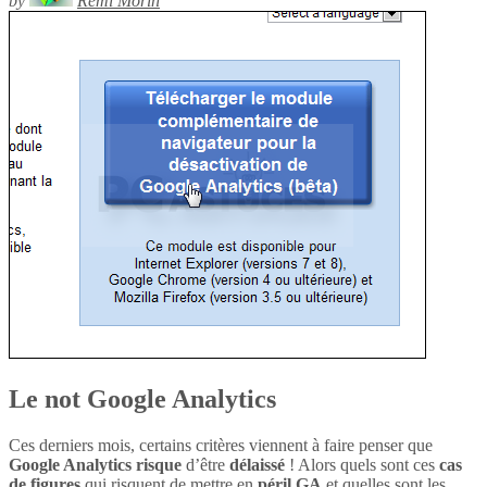
by
Rémi Morin
Le not Google Analytics
Ces derniers mois, certains critères viennent à faire penser que
Google Analytics
risque
d’être
délaissé
! Alors quels sont ces
cas
de figures
qui risquent de mettre en
péril
GA
et quelles sont les