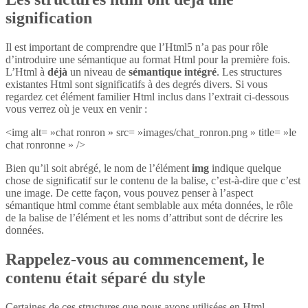
signification
Il est important de comprendre que l’Html5 n’a pas pour rôle
d’introduire une sémantique au format Html pour la première fois.
L’Html à
déjà
un niveau de
sémantique intégré
. Les structures
existantes Html sont significatifs à des degrés divers. Si vous
regardez cet élément familier Html inclus dans l’extrait ci-dessous
vous verrez où je veux en venir :
<img alt= »chat ronron » src= »images/chat_ronron.png » title= »le
chat ronronne » />
Bien qu’il soit abrégé, le nom de l’élément
img
indique quelque
chose de significatif sur le contenu de la balise, c’est-à-dire que c’est
une image. De cette façon, vous pouvez penser à l’aspect
sémantique html comme étant semblable aux méta données, le rôle
de la balise de l’élément et les noms d’attribut sont de décrire les
données.
Rappelez-vous au commencement, le
contenu était séparé du style
Certaines de ces structures que nous avons utilisées en Html