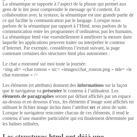
La sémantique se rapporte à l’aspect de la phrase qui permet aux
gens de le lire pour comprendre le message qu’il contient. En
collaboration avec la syntaxe, la sémantique est une grande partie de
ce qui facilite la communication par le langage. Lorsque nous
parlons de la sémantique par rapport à l’Html, nous parlons de la
communication entre les programmes d’ordinateur, pas les humains.
La sémantique html vise essentiellement à améliorer la mesure dans
laquelle les applications peuvent traiter ou interpréter le contenu
d’Internet. Par exemple, considérons l’extrait suivant, la page
contenant certaines des structures html plus autonomes :
Le chat a ronronné sur moi toute la journée.
<img alt= »chat ronron » src= »images/chat_ronron.png » title= »le
chat ronronne » />
Les éléments (et attributs) donnent des
informations
sur la façon
que le navigateur va
présenter
le contenu à l’utilisateur. Les
éléments de paragraphes
seront par défaut affichés par un espace
au-dessus et en dessous d’eux, les éléments d’image sont affichés en
utilisant le fichier image inclus dans l’attribut
src
et ainsi de suite.
Lorsque le navigateur rencontre chacun de ces éléments, il rend le
contenu d’une manière particulière qui est finalement déterminée par
les balises utilisées.
Les structures html ont déjà une