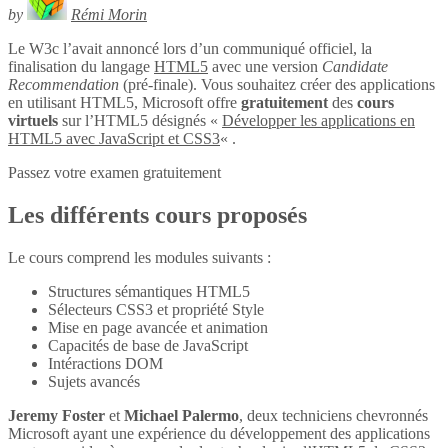
by
Rémi Morin
Le W3c l’avait annoncé lors d’un communiqué officiel, la
finalisation du langage
HTML5
avec une version
Candidate
Recommendation
(pré-finale). Vous souhaitez créer des applications
en utilisant HTML5, Microsoft offre
gratuitement
des
cours
virtuels
sur l’HTML5 désignés «
Développer les applications en
HTML5 avec JavaScript et CSS3
« .
Passez votre examen gratuitement
Les différents cours proposés
Le cours comprend les modules suivants :
Structures sémantiques HTML5
Sélecteurs CSS3 et propriété Style
Mise en page avancée et animation
Capacités de base de JavaScript
Intéractions DOM
Sujets avancés
Jeremy Foster
et
Michael Palermo
, deux techniciens chevronnés
Microsoft ayant une expérience du développement des applications