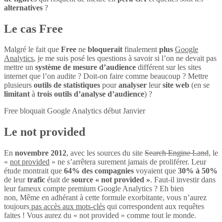
alternatives
?
Le cas Free
Malgré le fait que
Free
ne
bloquerait
finalement
plus
Google
Analytics
, je me suis posé les questions à savoir si l’on ne devait pas
mettre un
système de mesure d’audience
différent sur les sites
internet que l’on audite ? Doit-on faire comme beaucoup ? Mettre
plusieurs
outils de statistiques
pour
analyser
leur
site web
(en se
limitant
à
trois outils d’analyse d’audience
) ?
Free bloquait Google Analytics début Janvier
Le not provided
En
novembre 2012
, avec les sources du site
Search Engine Land
, le
«
not provided
» ne s’arrêtera surement jamais de proliférer. Leur
étude montrait que
64% des compagnies
voyaient que
30% à 50%
de leur
trafic
était de
source « not provided »
. Faut-il investir dans
leur fameux compte premium Google Analytics ? Eh bien
non, Même en adhérant à cette formule exorbitante, vous n’aurez
toujours
pas accès aux mots-clés
qui correspondent aux requêtes
faites ! Vous aurez du « not provided » comme tout le monde.