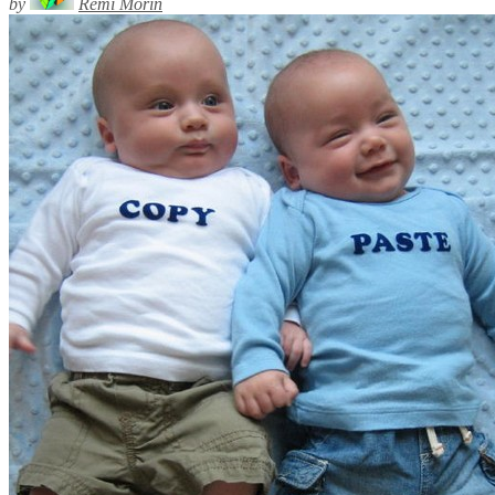
by
Rémi Morin