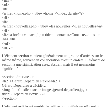
<nav>
<ul>
<li>
<a href »home.php » title= »home »>Index du site</a>
</li>
<li>
<a href »nouvelles.php » title= »les nouvelles »>Les nouvelles</a>
</li>
<li><a href= »contact.php » title= »contact »>Contactez-nous »>
</a></li>
</ul>
</nav>
L’élément
section
contient généralement un groupe d’articles sur le
même thème, souvent en collaboration avec un en-tête. L’élément de
section a une signification assez abstrait, mais il est néanmoins
significatif :
<section id= »vue »>
<h2_>Gérard Depardieu s’exile</h2_>
Gérard Depardieu à décidé…
<img alt= »l’exile » src= »images/gerard-depardieu.jpg »
title= »Depardieu l’exilé » />
</section>
L’élément
article
est semblable, utilisé pour définir un élément qui