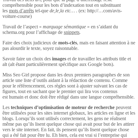
compréhensible pour les bots d’indexation tout en substituant
les
mots d’arrêts
tel-que
de,le,la etc… .
(ex: http://…com/avis-
voiture-course)
Travail de l’aspect «
marquage sémantique
» en s’aidant du
schema.org pour l’affichage de
snippets
.
Faire des choix judicieux de
mots-clés
, mais en faisant attention à ne
pas alourdir le texte, soyez raisonnable.
Savoir faire un choix des
images
et de travailler les attributs title et
alt (alt étant particulièrement spécifique aux Google bots).
Miss Seo Girl propose dans les deux premiers paragraphes de son
article une liste d’outils aidant à la rédaction de contenu. Comme
pour le référencement, ces règles sont à ajuster suivant les cas de
figures, tout en sachant que le premier qui lira vos contenus
est humain et donc doit être rédigé dans une langue compréhensible.
Les
techniques d’optimisation de moteur de recherche
peuvent
être utilisées pour les sites internet globaux, les articles en ligne et les
blogs. Lorsqu’ils sont utilisés correctement, les gens ne réalisent
même pas qu’ils lisent quelque chose qui avait pour but de les attirer
vers le site internet. En fait, ils pensent qu’ils lisent quelque chose
qui a été fait pour être lu. Eh bien, cela est vrai si l’entreprise qui