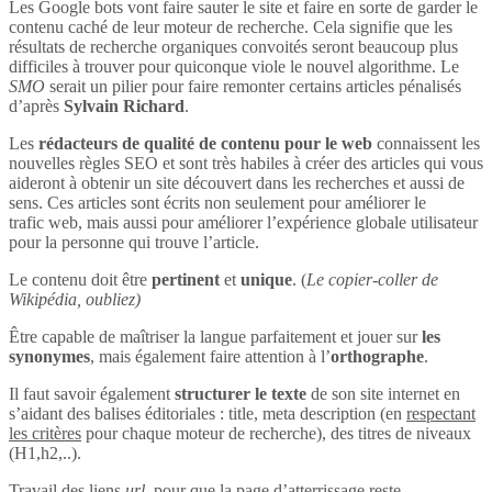
Les Google bots vont faire sauter le site et faire en sorte de garder le
contenu caché de leur moteur de recherche. Cela signifie que les
résultats de recherche organiques convoités seront beaucoup plus
difficiles à trouver pour quiconque viole le nouvel algorithme. Le
SMO
serait un pilier pour faire remonter certains articles pénalisés
d’après
Sylvain Richard
.
Les
rédacteurs de qualité de contenu pour le web
connaissent les
nouvelles règles SEO et sont très habiles à créer des articles qui vous
aideront à obtenir un site découvert dans les recherches et aussi de
sens. Ces articles sont écrits non seulement pour améliorer le
trafic web, mais aussi pour améliorer l’expérience globale utilisateur
pour la personne qui trouve l’article.
Le contenu doit être
pertinent
et
unique
. (
Le copier-coller de
Wikipédia, oubliez)
Être capable de maîtriser la langue parfaitement et jouer sur
les
synonymes
, mais également faire attention à l’
orthographe
.
Il faut savoir également
structurer le texte
de son site internet en
s’aidant des balises éditoriales : title, meta description (en
respectant
les critères
pour chaque moteur de recherche), des titres de niveaux
(H1,h2,..).
Travail des liens
url
, pour que la page d’atterrissage reste