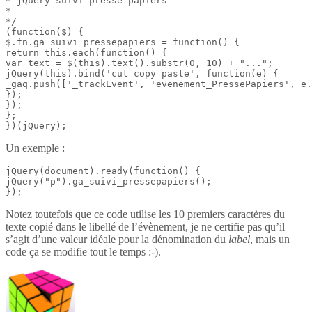
* jQuery suivi presse-papiers

*

*/

(function($) {

$.fn.ga_suivi_pressepapiers = function() {

return this.each(function() {

var text = $(this).text().substr(0, 10) + "...";

jQuery(this).bind('cut copy paste', function(e) {

_gaq.push(['_trackEvent', 'evenement_PressePapiers', e.
});

});

};

})(jQuery);
Un exemple :
jQuery(document).ready(function() {

jQuery("p").ga_suivi_pressepapiers();

});
Notez toutefois que ce code utilise les 10 premiers caractères du
texte copié dans le libellé de l’évènement, je ne certifie pas qu’il
s’agit d’une valeur idéale pour la dénomination du
label
, mais un
code ça se modifie tout le temps :-).