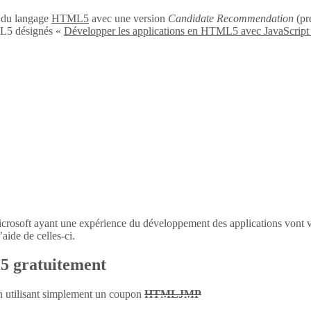
n du langage
HTML5
avec une version
Candidate Recommendation
(pré
L5 désignés «
Développer les applications en HTML5 avec JavaScript
icrosoft ayant une expérience du développement des applications vont 
aide de celles-ci.
l5 gratuitement
en utilisant simplement un coupon
HTMLJMP