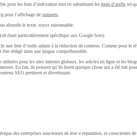
ble pour les bots d’indexation tout en substituant les
mots d’arrêts
tel-q
rg pour l’affichage de
snippets
.
pas alourdir le texte, soyez raisonnable.
alt (alt étant particulièrement spécifique aux Google bots).
 une liste d’outils aidant à la rédaction de contenu. Comme pour le réfé
it être rédigé dans une langue compréhensible.
 utilisées pour les sites internet globaux, les articles en ligne et les bl
internet. En fait, ils pensent qu’ils lisent quelque chose qui a été fait pour
ontenu SEO pertinent et divertissant.
érique des entreprises soucieuses de leur e-reputation, et conscientes d