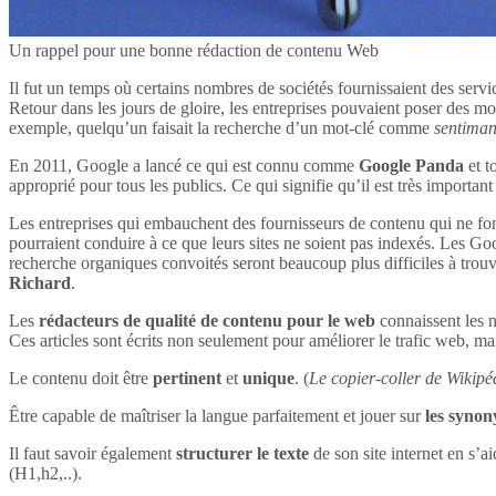
Un rappel pour une bonne rédaction de contenu Web
Il fut un temps où certains nombres de sociétés fournissaient des servi
Retour dans les jours de gloire, les entreprises pouvaient poser des mot
exemple, quelqu’un faisait la recherche d’un mot-clé comme
sentima
En 2011, Google a lancé ce qui est connu comme
Google Panda
et t
approprié pour tous les publics. Ce qui signifie qu’il est très impor
Les entreprises qui embauchent des fournisseurs de contenu qui ne font
pourraient conduire à ce que leurs sites ne soient pas indexés. Les Goog
recherche organiques convoités seront beaucoup plus difficiles à tro
Richard
.
Les
rédacteurs de qualité de contenu pour le web
connaissent les n
Ces articles sont écrits non seulement pour améliorer le trafic web, mai
Le contenu doit être
pertinent
et
unique
. (
Le copier-coller de Wikipéd
Être capable de maîtriser la langue parfaitement et jouer sur
les syno
Il faut savoir également
structurer le texte
de son site internet en s’ai
(H1,h2,..).