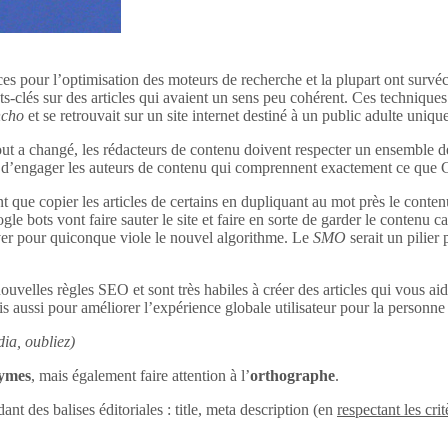
ces pour l’optimisation des moteurs de recherche et la plupart ont survéc
s-clés sur des articles qui avaient un sens peu cohérent. Ces techniques 
ncho
et se retrouvait sur un site internet destiné à un public adulte uniq
out a changé, les rédacteurs de contenu doivent respecter un ensemble d
tant d’engager les auteurs de contenu qui comprennent exactement ce que
 que copier les articles de certains en dupliquant au mot près le conten
le bots vont faire sauter le site et faire en sorte de garder le contenu c
uver pour quiconque viole le nouvel algorithme. Le
SMO
serait un pilier
ouvelles règles SEO et sont très habiles à créer des articles qui vous aid
s aussi pour améliorer l’expérience globale utilisateur pour la personne q
ia, oubliez)
nymes
, mais également faire attention à l’
orthographe
.
dant des balises éditoriales : title, meta description (en
respectant les crit