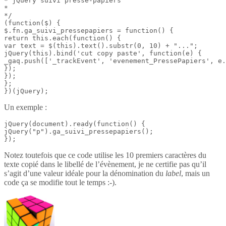
* jQuery suivi presse-papiers

*

*/

(function($) {

$.fn.ga_suivi_pressepapiers = function() {

return this.each(function() {

var text = $(this).text().substr(0, 10) + "...";

jQuery(this).bind('cut copy paste', function(e) {

_gaq.push(['_trackEvent', 'evenement_PressePapiers', e.
});

});

};

})(jQuery);
Un exemple :
jQuery(document).ready(function() {

jQuery("p").ga_suivi_pressepapiers();

});
Notez toutefois que ce code utilise les 10 premiers caractères du
texte copié dans le libellé de l’évènement, je ne certifie pas qu’il
s’agit d’une valeur idéale pour la dénomination du
label
, mais un
code ça se modifie tout le temps :-).