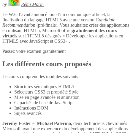
by
Rémi Morin
Le W3c l’avait annoncé lors d’un communiqué officiel, la
finalisation du langage
HTML5
avec une version
Candidate
Recommendation
(pré-finale). Vous souhaitez créer des applications
en utilisant HTML5, Microsoft offre
gratuitement
des
cours
virtuels
sur l’HTML5 désignés «
Développer les applications en
HTML5 avec JavaScript et CSS3
« .
Passez votre examen gratuitement
Les différents cours proposés
Le cours comprend les modules suivants :
Structures sémantiques HTML5
Sélecteurs CSS3 et propriété Style
Mise en page avancée et animation
Capacités de base de JavaScript
Intéractions DOM
Sujets avancés
Jeremy Foster
et
Michael Palermo
, deux techniciens chevronnés
Microsoft ayant une expérience du développement des applications