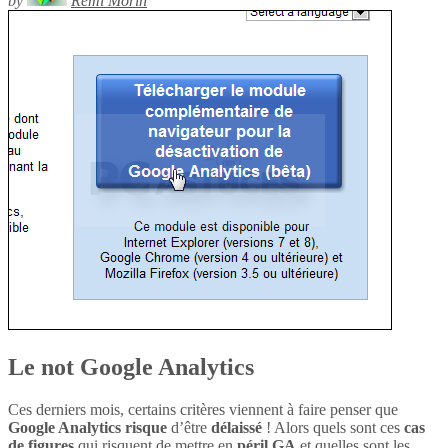
by
Rémi Morin
Le not Google Analytics
Ces derniers mois, certains critères viennent à faire penser que
Google Analytics
risque
d’être
délaissé
! Alors quels sont ces
cas
de figures
qui risquent de mettre en
péril
GA
et quelles sont les