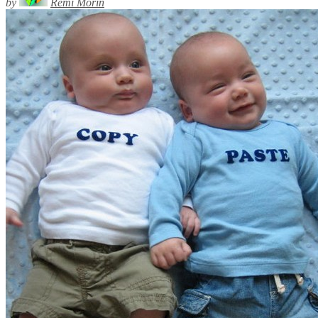
by
Rémi Morin