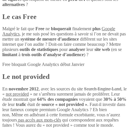
alternatives
?
Le cas Free
Malgré le fait que
Free
ne
bloquerait
finalement
plus
Google
Analytics
, je me suis posé les questions à savoir si l’on ne devait pas
mettre un
système de mesure d’audience
différent sur les sites
internet que l’on audite ? Doit-on faire comme beaucoup ? Mettre
plusieurs
outils de statistiques
pour
analyser
leur
site web
(en se
limitant
à
trois outils d’analyse d’audience
) ?
Free bloquait Google Analytics début Janvier
Le not provided
En
novembre 2012
, avec les sources du site
Search Engine Land
, le
«
not provided
» ne s’arrêtera surement jamais de proliférer. Leur
étude montrait que
64% des compagnies
voyaient que
30% à 50%
de leur
trafic
était de
source « not provided »
. Faut-il investir dans
leur fameux compte premium Google Analytics ? Eh bien
non, Même en adhérant à cette formule exorbitante, vous n’aurez
toujours
pas accès aux mots-clés
qui correspondent aux requêtes
faites ! Vous aurez du « not provided » comme tout le monde.