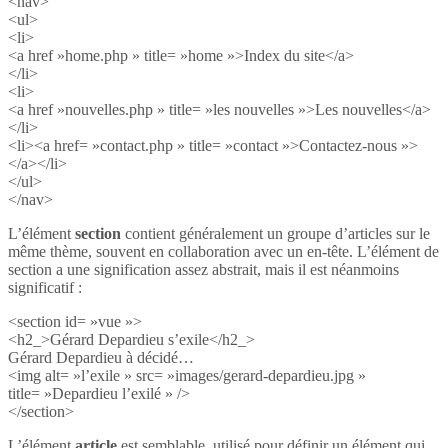
<nav>
<ul>
<li>
<a href »home.php » title= »home »>Index du site</a>
</li>
<li>
<a href »nouvelles.php » title= »les nouvelles »>Les nouvelles</a>
</li>
<li><a href= »contact.php » title= »contact »>Contactez-nous »>
</a></li>
</ul>
</nav>
L’élément
section
contient généralement un groupe d’articles sur le
même thème, souvent en collaboration avec un en-tête. L’élément de
section a une signification assez abstrait, mais il est néanmoins
significatif :
<section id= »vue »>
<h2_>Gérard Depardieu s’exile</h2_>
Gérard Depardieu à décidé…
<img alt= »l’exile » src= »images/gerard-depardieu.jpg »
title= »Depardieu l’exilé » />
</section>
L’élément
article
est semblable, utilisé pour définir un élément qui