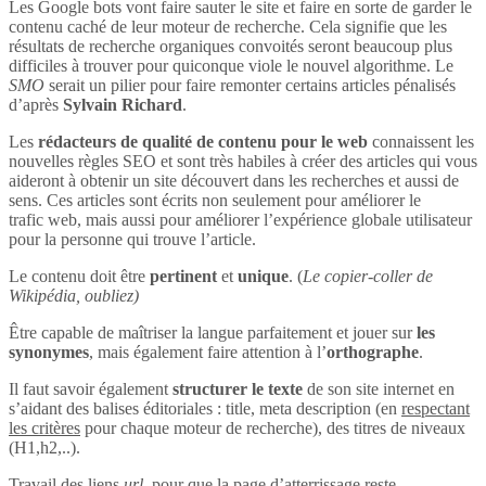
Les Google bots vont faire sauter le site et faire en sorte de garder le
contenu caché de leur moteur de recherche. Cela signifie que les
résultats de recherche organiques convoités seront beaucoup plus
difficiles à trouver pour quiconque viole le nouvel algorithme. Le
SMO
serait un pilier pour faire remonter certains articles pénalisés
d’après
Sylvain Richard
.
Les
rédacteurs de qualité de contenu pour le web
connaissent les
nouvelles règles SEO et sont très habiles à créer des articles qui vous
aideront à obtenir un site découvert dans les recherches et aussi de
sens. Ces articles sont écrits non seulement pour améliorer le
trafic web, mais aussi pour améliorer l’expérience globale utilisateur
pour la personne qui trouve l’article.
Le contenu doit être
pertinent
et
unique
. (
Le copier-coller de
Wikipédia, oubliez)
Être capable de maîtriser la langue parfaitement et jouer sur
les
synonymes
, mais également faire attention à l’
orthographe
.
Il faut savoir également
structurer le texte
de son site internet en
s’aidant des balises éditoriales : title, meta description (en
respectant
les critères
pour chaque moteur de recherche), des titres de niveaux
(H1,h2,..).
Travail des liens
url
, pour que la page d’atterrissage reste