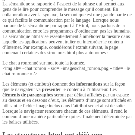
La sémantique se rapporte à l’aspect de la phrase qui permet aux
gens de le lire pour comprendre le message qu’il contient. En
collaboration avec la syntaxe, la sémantique est une grande partie de
ce qui facilite la communication par le langage. Lorsque nous
parlons de la sémantique par rapport à l’Html, nous parlons de la
communication entre les programmes d’ordinateur, pas les humains.
La sémantique html vise essentiellement à améliorer la mesure dans
laquelle les applications peuvent traiter ou interpréter le contenu
d’Internet. Par exemple, considérons l’extrait suivant, la page
contenant certaines des structures html plus autonomes :
Le chat a ronronné sur moi toute la journée.
<img alt= »chat ronron » src= »images/chat_ronron.png » title= »le
chat ronronne » />
Les éléments (et attributs) donnent des
informations
sur la façon
que le navigateur va
présenter
le contenu à l’utilisateur. Les
éléments de paragraphes
seront par défaut affichés par un espace
au-dessus et en dessous d’eux, les éléments d’image sont affichés en
utilisant le fichier image inclus dans l’attribut
src
et ainsi de suite.
Lorsque le navigateur rencontre chacun de ces éléments, il rend le
contenu d’une manière particulière qui est finalement déterminée par
les balises utilisées.
Les structures html ont déjà une