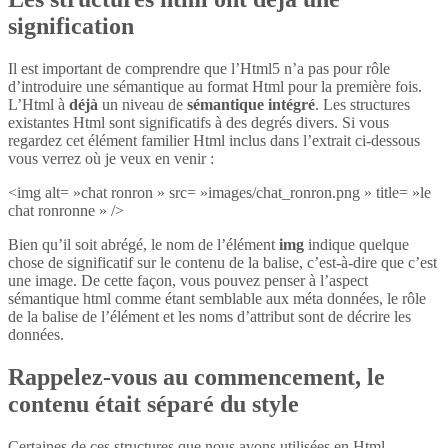
signification
Il est important de comprendre que l’Html5 n’a pas pour rôle
d’introduire une sémantique au format Html pour la première fois.
L’Html à
déjà
un niveau de
sémantique intégré
. Les structures
existantes Html sont significatifs à des degrés divers. Si vous
regardez cet élément familier Html inclus dans l’extrait ci-dessous
vous verrez où je veux en venir :
<img alt= »chat ronron » src= »images/chat_ronron.png » title= »le
chat ronronne » />
Bien qu’il soit abrégé, le nom de l’élément
img
indique quelque
chose de significatif sur le contenu de la balise, c’est-à-dire que c’est
une image. De cette façon, vous pouvez penser à l’aspect
sémantique html comme étant semblable aux méta données, le rôle
de la balise de l’élément et les noms d’attribut sont de décrire les
données.
Rappelez-vous au commencement, le
contenu était séparé du style
Certaines de ces structures que nous avons utilisées en Html