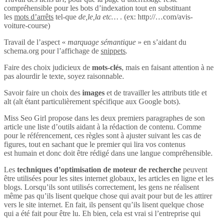
compréhensible pour les bots d’indexation tout en substituant
les
mots d’arrêts
tel-que
de,le,la etc… .
(ex: http://…com/avis-
voiture-course)
Travail de l’aspect «
marquage sémantique
» en s’aidant du
schema.org pour l’affichage de
snippets
.
Faire des choix judicieux de
mots-clés
, mais en faisant attention à ne
pas alourdir le texte, soyez raisonnable.
Savoir faire un choix des
images
et de travailler les attributs title et
alt (alt étant particulièrement spécifique aux Google bots).
Miss Seo Girl propose dans les deux premiers paragraphes de son
article une liste d’outils aidant à la rédaction de contenu. Comme
pour le référencement, ces règles sont à ajuster suivant les cas de
figures, tout en sachant que le premier qui lira vos contenus
est humain et donc doit être rédigé dans une langue compréhensible.
Les
techniques d’optimisation de moteur de recherche
peuvent
être utilisées pour les sites internet globaux, les articles en ligne et les
blogs. Lorsqu’ils sont utilisés correctement, les gens ne réalisent
même pas qu’ils lisent quelque chose qui avait pour but de les attirer
vers le site internet. En fait, ils pensent qu’ils lisent quelque chose
qui a été fait pour être lu. Eh bien, cela est vrai si l’entreprise qui