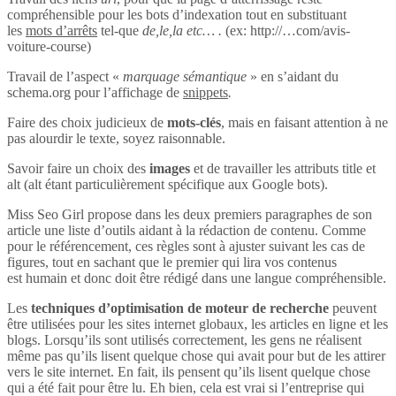
compréhensible pour les bots d’indexation tout en substituant
les
mots d’arrêts
tel-que
de,le,la etc… .
(ex: http://…com/avis-
voiture-course)
Travail de l’aspect «
marquage sémantique
» en s’aidant du
schema.org pour l’affichage de
snippets
.
Faire des choix judicieux de
mots-clés
, mais en faisant attention à ne
pas alourdir le texte, soyez raisonnable.
Savoir faire un choix des
images
et de travailler les attributs title et
alt (alt étant particulièrement spécifique aux Google bots).
Miss Seo Girl propose dans les deux premiers paragraphes de son
article une liste d’outils aidant à la rédaction de contenu. Comme
pour le référencement, ces règles sont à ajuster suivant les cas de
figures, tout en sachant que le premier qui lira vos contenus
est humain et donc doit être rédigé dans une langue compréhensible.
Les
techniques d’optimisation de moteur de recherche
peuvent
être utilisées pour les sites internet globaux, les articles en ligne et les
blogs. Lorsqu’ils sont utilisés correctement, les gens ne réalisent
même pas qu’ils lisent quelque chose qui avait pour but de les attirer
vers le site internet. En fait, ils pensent qu’ils lisent quelque chose
qui a été fait pour être lu. Eh bien, cela est vrai si l’entreprise qui