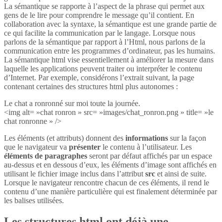
La sémantique se rapporte à l’aspect de la phrase qui permet aux
gens de le lire pour comprendre le message qu’il contient. En
collaboration avec la syntaxe, la sémantique est une grande partie de
ce qui facilite la communication par le langage. Lorsque nous
parlons de la sémantique par rapport à l’Html, nous parlons de la
communication entre les programmes d’ordinateur, pas les humains.
La sémantique html vise essentiellement à améliorer la mesure dans
laquelle les applications peuvent traiter ou interpréter le contenu
d’Internet. Par exemple, considérons l’extrait suivant, la page
contenant certaines des structures html plus autonomes :
Le chat a ronronné sur moi toute la journée.
<img alt= »chat ronron » src= »images/chat_ronron.png » title= »le
chat ronronne » />
Les éléments (et attributs) donnent des
informations
sur la façon
que le navigateur va
présenter
le contenu à l’utilisateur. Les
éléments de paragraphes
seront par défaut affichés par un espace
au-dessus et en dessous d’eux, les éléments d’image sont affichés en
utilisant le fichier image inclus dans l’attribut
src
et ainsi de suite.
Lorsque le navigateur rencontre chacun de ces éléments, il rend le
contenu d’une manière particulière qui est finalement déterminée par
les balises utilisées.
Les structures html ont déjà une