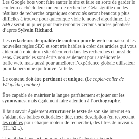
Les Google bots vont faire sauter le site et faire en sorte de garder le
contenu caché de leur moteur de recherche. Cela signifie que les
résultats de recherche organiques convoités seront beaucoup plus
difficiles à trouver pour quiconque viole le nouvel algorithme. Le
SMO
serait un pilier pour faire remonter certains articles pénalisés
d’après
Sylvain Richard
.
Les
rédacteurs de qualité de contenu pour le web
connaissent les
nouvelles règles SEO et sont très habiles à créer des articles qui vous
aideront à obtenir un site découvert dans les recherches et aussi de
sens. Ces articles sont écrits non seulement pour améliorer le
trafic web, mais aussi pour améliorer l’expérience globale utilisateur
pour la personne qui trouve l’article.
Le contenu doit être
pertinent
et
unique
. (
Le copier-coller de
Wikipédia, oubliez)
Être capable de maîtriser la langue parfaitement et jouer sur
les
synonymes
, mais également faire attention à l’
orthographe
.
Il faut savoir également
structurer le texte
de son site internet en
s’aidant des balises éditoriales : title, meta description (en
respectant
les critères
pour chaque moteur de recherche), des titres de niveaux
(H1,h2,..).
Travail des liens
url
, pour que la page d’atterrissage reste