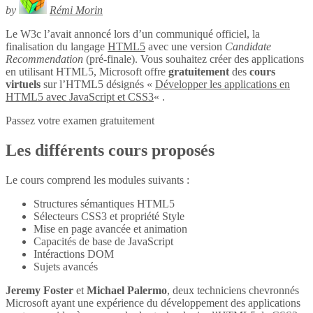
by
Rémi Morin
Le W3c l’avait annoncé lors d’un communiqué officiel, la
finalisation du langage
HTML5
avec une version
Candidate
Recommendation
(pré-finale). Vous souhaitez créer des applications
en utilisant HTML5, Microsoft offre
gratuitement
des
cours
virtuels
sur l’HTML5 désignés «
Développer les applications en
HTML5 avec JavaScript et CSS3
« .
Passez votre examen gratuitement
Les différents cours proposés
Le cours comprend les modules suivants :
Structures sémantiques HTML5
Sélecteurs CSS3 et propriété Style
Mise en page avancée et animation
Capacités de base de JavaScript
Intéractions DOM
Sujets avancés
Jeremy Foster
et
Michael Palermo
, deux techniciens chevronnés
Microsoft ayant une expérience du développement des applications