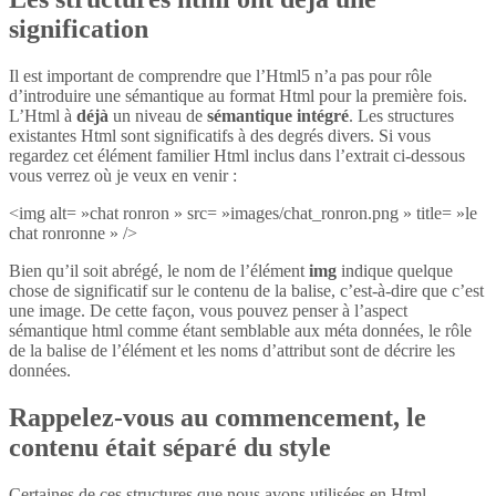
signification
Il est important de comprendre que l’Html5 n’a pas pour rôle
d’introduire une sémantique au format Html pour la première fois.
L’Html à
déjà
un niveau de
sémantique intégré
. Les structures
existantes Html sont significatifs à des degrés divers. Si vous
regardez cet élément familier Html inclus dans l’extrait ci-dessous
vous verrez où je veux en venir :
<img alt= »chat ronron » src= »images/chat_ronron.png » title= »le
chat ronronne » />
Bien qu’il soit abrégé, le nom de l’élément
img
indique quelque
chose de significatif sur le contenu de la balise, c’est-à-dire que c’est
une image. De cette façon, vous pouvez penser à l’aspect
sémantique html comme étant semblable aux méta données, le rôle
de la balise de l’élément et les noms d’attribut sont de décrire les
données.
Rappelez-vous au commencement, le
contenu était séparé du style
Certaines de ces structures que nous avons utilisées en Html