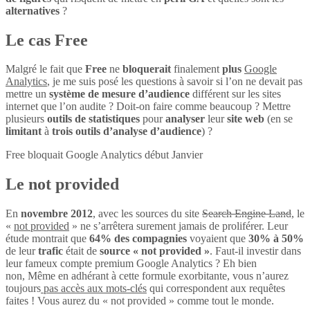
alternatives
?
Le cas Free
Malgré le fait que
Free
ne
bloquerait
finalement
plus
Google
Analytics
, je me suis posé les questions à savoir si l’on ne devait pas
mettre un
système de mesure d’audience
différent sur les sites
internet que l’on audite ? Doit-on faire comme beaucoup ? Mettre
plusieurs
outils de statistiques
pour
analyser
leur
site web
(en se
limitant
à
trois outils d’analyse d’audience
) ?
Free bloquait Google Analytics début Janvier
Le not provided
En
novembre 2012
, avec les sources du site
Search Engine Land
, le
«
not provided
» ne s’arrêtera surement jamais de proliférer. Leur
étude montrait que
64% des compagnies
voyaient que
30% à 50%
de leur
trafic
était de
source « not provided »
. Faut-il investir dans
leur fameux compte premium Google Analytics ? Eh bien
non, Même en adhérant à cette formule exorbitante, vous n’aurez
toujours
pas accès aux mots-clés
qui correspondent aux requêtes
faites ! Vous aurez du « not provided » comme tout le monde.