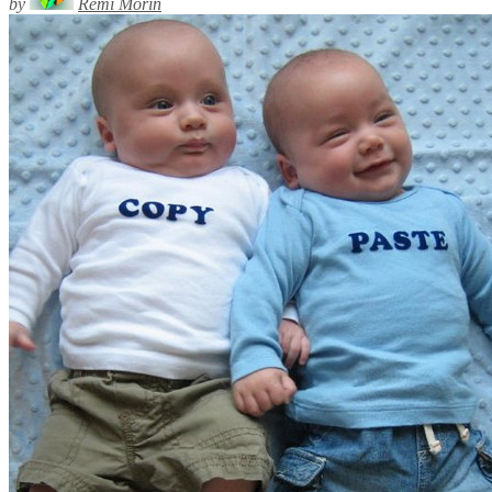
by
Rémi Morin