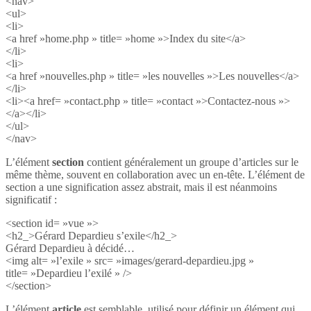
<nav>
<ul>
<li>
<a href »home.php » title= »home »>Index du site</a>
</li>
<li>
<a href »nouvelles.php » title= »les nouvelles »>Les nouvelles</a>
</li>
<li><a href= »contact.php » title= »contact »>Contactez-nous »>
</a></li>
</ul>
</nav>
L’élément
section
contient généralement un groupe d’articles sur le
même thème, souvent en collaboration avec un en-tête. L’élément de
section a une signification assez abstrait, mais il est néanmoins
significatif :
<section id= »vue »>
<h2_>Gérard Depardieu s’exile</h2_>
Gérard Depardieu à décidé…
<img alt= »l’exile » src= »images/gerard-depardieu.jpg »
title= »Depardieu l’exilé » />
</section>
L’élément
article
est semblable, utilisé pour définir un élément qui