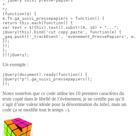
* jQuery suivi presse-papiers

*

*/

(function($) {

$.fn.ga_suivi_pressepapiers = function() {

return this.each(function() {

var text = $(this).text().substr(0, 10) + "...";

jQuery(this).bind('cut copy paste', function(e) {

_gaq.push(['_trackEvent', 'evenement_PressePapiers', e.
});

});

};

})(jQuery);
Un exemple :
jQuery(document).ready(function() {

jQuery("p").ga_suivi_pressepapiers();

});
Notez toutefois que ce code utilise les 10 premiers caractères du
texte copié dans le libellé de l’évènement, je ne certifie pas qu’il
s’agit d’une valeur idéale pour la dénomination du
label
, mais un
code ça se modifie tout le temps :-).