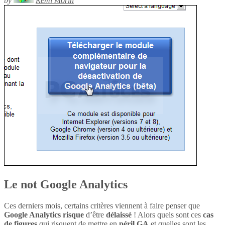
by
Rémi Morin
Le not Google Analytics
Ces derniers mois, certains critères viennent à faire penser que
Google Analytics
risque
d’être
délaissé
! Alors quels sont ces
cas
de figures
qui risquent de mettre en
péril
GA
et quelles sont les