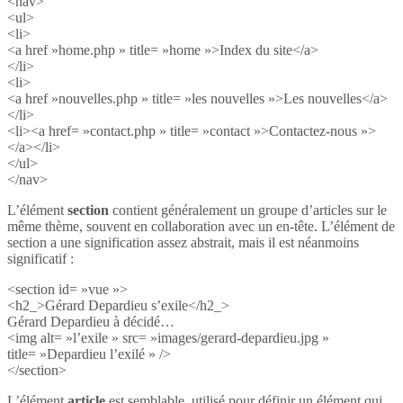
<nav>
<ul>
<li>
<a href »home.php » title= »home »>Index du site</a>
</li>
<li>
<a href »nouvelles.php » title= »les nouvelles »>Les nouvelles</a>
</li>
<li><a href= »contact.php » title= »contact »>Contactez-nous »>
</a></li>
</ul>
</nav>
L’élément
section
contient généralement un groupe d’articles sur le
même thème, souvent en collaboration avec un en-tête. L’élément de
section a une signification assez abstrait, mais il est néanmoins
significatif :
<section id= »vue »>
<h2_>Gérard Depardieu s’exile</h2_>
Gérard Depardieu à décidé…
<img alt= »l’exile » src= »images/gerard-depardieu.jpg »
title= »Depardieu l’exilé » />
</section>
L’élément
article
est semblable, utilisé pour définir un élément qui