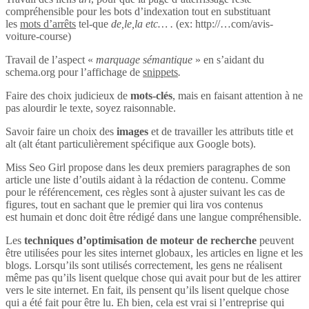
compréhensible pour les bots d’indexation tout en substituant
les
mots d’arrêts
tel-que
de,le,la etc… .
(ex: http://…com/avis-
voiture-course)
Travail de l’aspect «
marquage sémantique
» en s’aidant du
schema.org pour l’affichage de
snippets
.
Faire des choix judicieux de
mots-clés
, mais en faisant attention à ne
pas alourdir le texte, soyez raisonnable.
Savoir faire un choix des
images
et de travailler les attributs title et
alt (alt étant particulièrement spécifique aux Google bots).
Miss Seo Girl propose dans les deux premiers paragraphes de son
article une liste d’outils aidant à la rédaction de contenu. Comme
pour le référencement, ces règles sont à ajuster suivant les cas de
figures, tout en sachant que le premier qui lira vos contenus
est humain et donc doit être rédigé dans une langue compréhensible.
Les
techniques d’optimisation de moteur de recherche
peuvent
être utilisées pour les sites internet globaux, les articles en ligne et les
blogs. Lorsqu’ils sont utilisés correctement, les gens ne réalisent
même pas qu’ils lisent quelque chose qui avait pour but de les attirer
vers le site internet. En fait, ils pensent qu’ils lisent quelque chose
qui a été fait pour être lu. Eh bien, cela est vrai si l’entreprise qui