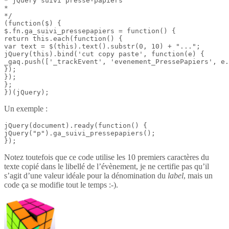
* jQuery suivi presse-papiers

*

*/

(function($) {

$.fn.ga_suivi_pressepapiers = function() {

return this.each(function() {

var text = $(this).text().substr(0, 10) + "...";

jQuery(this).bind('cut copy paste', function(e) {

_gaq.push(['_trackEvent', 'evenement_PressePapiers', e.
});

});

};

})(jQuery);
Un exemple :
jQuery(document).ready(function() {

jQuery("p").ga_suivi_pressepapiers();

});
Notez toutefois que ce code utilise les 10 premiers caractères du
texte copié dans le libellé de l’évènement, je ne certifie pas qu’il
s’agit d’une valeur idéale pour la dénomination du
label
, mais un
code ça se modifie tout le temps :-).