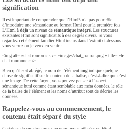
signification
Il est important de comprendre que l’Html5 n’a pas pour rôle
d’introduire une sémantique au format Html pour la première fois.
L’Html à
déjà
un niveau de
sémantique intégré
. Les structures
existantes Html sont significatifs à des degrés divers. Si vous
regardez cet élément familier Html inclus dans l’extrait ci-dessous
vous verrez où je veux en venir :
<img alt= »chat ronron » src= »images/chat_ronron.png » title= »le
chat ronronne » />
Bien qu’il soit abrégé, le nom de l’élément
img
indique quelque
chose de significatif sur le contenu de la balise, c’est-à-dire que c’est
une image. De cette façon, vous pouvez penser à l’aspect
sémantique html comme étant semblable aux méta données, le rôle
de la balise de l’élément et les noms d’attribut sont de décrire les
données.
Rappelez-vous au commencement, le
contenu était séparé du style
Certaines de ces structures que nous avons utilisées en Html