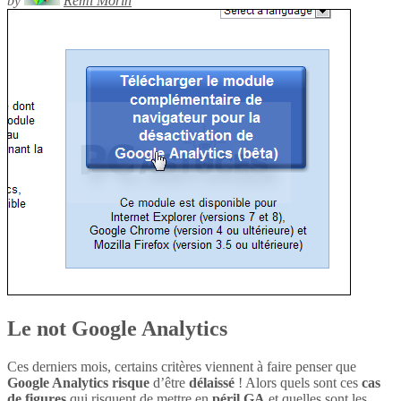
by
Rémi Morin
Le not Google Analytics
Ces derniers mois, certains critères viennent à faire penser que
Google Analytics
risque
d’être
délaissé
! Alors quels sont ces
cas
de figures
qui risquent de mettre en
péril
GA
et quelles sont les