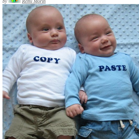
by
Rémi Morin