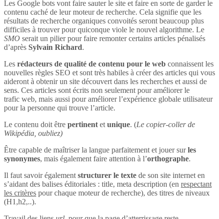
Les Google bots vont faire sauter le site et faire en sorte de garder le
contenu caché de leur moteur de recherche. Cela signifie que les
résultats de recherche organiques convoités seront beaucoup plus
difficiles à trouver pour quiconque viole le nouvel algorithme. Le
SMO
serait un pilier pour faire remonter certains articles pénalisés
d’après
Sylvain Richard
.
Les
rédacteurs de qualité de contenu pour le web
connaissent les
nouvelles règles SEO et sont très habiles à créer des articles qui vous
aideront à obtenir un site découvert dans les recherches et aussi de
sens. Ces articles sont écrits non seulement pour améliorer le
trafic web, mais aussi pour améliorer l’expérience globale utilisateur
pour la personne qui trouve l’article.
Le contenu doit être
pertinent
et
unique
. (
Le copier-coller de
Wikipédia, oubliez)
Être capable de maîtriser la langue parfaitement et jouer sur
les
synonymes
, mais également faire attention à l’
orthographe
.
Il faut savoir également
structurer le texte
de son site internet en
s’aidant des balises éditoriales : title, meta description (en
respectant
les critères
pour chaque moteur de recherche), des titres de niveaux
(H1,h2,..).
Travail des liens
url
, pour que la page d’atterrissage reste