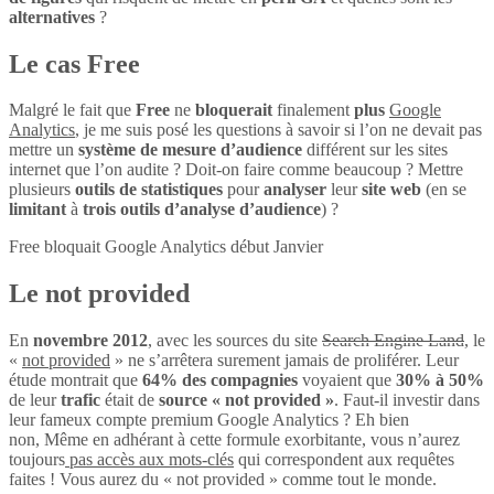
alternatives
?
Le cas Free
Malgré le fait que
Free
ne
bloquerait
finalement
plus
Google
Analytics
, je me suis posé les questions à savoir si l’on ne devait pas
mettre un
système de mesure d’audience
différent sur les sites
internet que l’on audite ? Doit-on faire comme beaucoup ? Mettre
plusieurs
outils de statistiques
pour
analyser
leur
site web
(en se
limitant
à
trois outils d’analyse d’audience
) ?
Free bloquait Google Analytics début Janvier
Le not provided
En
novembre 2012
, avec les sources du site
Search Engine Land
, le
«
not provided
» ne s’arrêtera surement jamais de proliférer. Leur
étude montrait que
64% des compagnies
voyaient que
30% à 50%
de leur
trafic
était de
source « not provided »
. Faut-il investir dans
leur fameux compte premium Google Analytics ? Eh bien
non, Même en adhérant à cette formule exorbitante, vous n’aurez
toujours
pas accès aux mots-clés
qui correspondent aux requêtes
faites ! Vous aurez du « not provided » comme tout le monde.