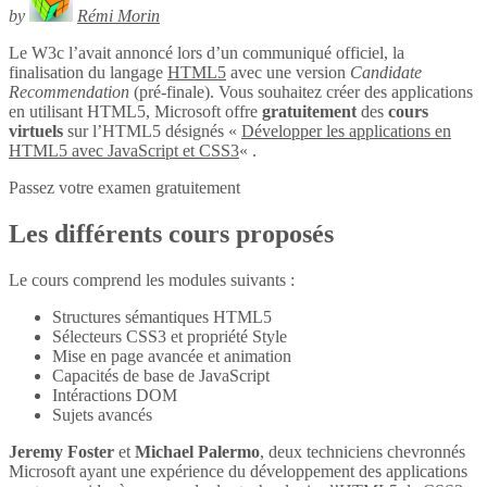
by
Rémi Morin
Le W3c l’avait annoncé lors d’un communiqué officiel, la
finalisation du langage
HTML5
avec une version
Candidate
Recommendation
(pré-finale). Vous souhaitez créer des applications
en utilisant HTML5, Microsoft offre
gratuitement
des
cours
virtuels
sur l’HTML5 désignés «
Développer les applications en
HTML5 avec JavaScript et CSS3
« .
Passez votre examen gratuitement
Les différents cours proposés
Le cours comprend les modules suivants :
Structures sémantiques HTML5
Sélecteurs CSS3 et propriété Style
Mise en page avancée et animation
Capacités de base de JavaScript
Intéractions DOM
Sujets avancés
Jeremy Foster
et
Michael Palermo
, deux techniciens chevronnés
Microsoft ayant une expérience du développement des applications