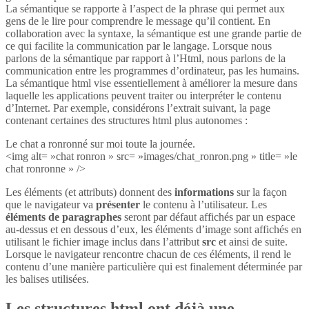
La sémantique se rapporte à l’aspect de la phrase qui permet aux
gens de le lire pour comprendre le message qu’il contient. En
collaboration avec la syntaxe, la sémantique est une grande partie de
ce qui facilite la communication par le langage. Lorsque nous
parlons de la sémantique par rapport à l’Html, nous parlons de la
communication entre les programmes d’ordinateur, pas les humains.
La sémantique html vise essentiellement à améliorer la mesure dans
laquelle les applications peuvent traiter ou interpréter le contenu
d’Internet. Par exemple, considérons l’extrait suivant, la page
contenant certaines des structures html plus autonomes :
Le chat a ronronné sur moi toute la journée.
<img alt= »chat ronron » src= »images/chat_ronron.png » title= »le
chat ronronne » />
Les éléments (et attributs) donnent des
informations
sur la façon
que le navigateur va
présenter
le contenu à l’utilisateur. Les
éléments de paragraphes
seront par défaut affichés par un espace
au-dessus et en dessous d’eux, les éléments d’image sont affichés en
utilisant le fichier image inclus dans l’attribut
src
et ainsi de suite.
Lorsque le navigateur rencontre chacun de ces éléments, il rend le
contenu d’une manière particulière qui est finalement déterminée par
les balises utilisées.
Les structures html ont déjà une