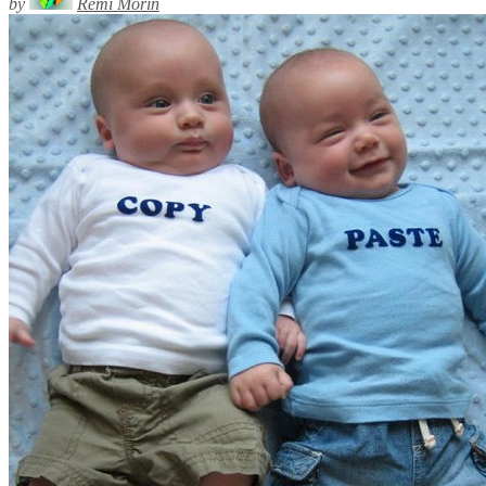
by
Rémi Morin