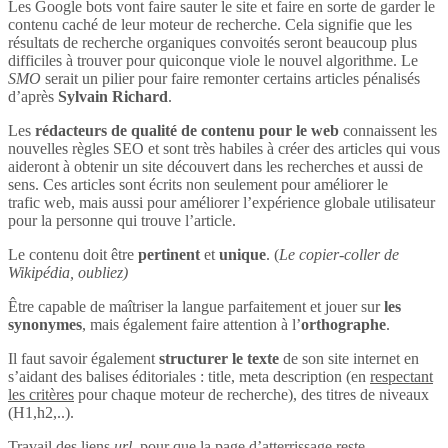
Les Google bots vont faire sauter le site et faire en sorte de garder le
contenu caché de leur moteur de recherche. Cela signifie que les
résultats de recherche organiques convoités seront beaucoup plus
difficiles à trouver pour quiconque viole le nouvel algorithme. Le
SMO
serait un pilier pour faire remonter certains articles pénalisés
d’après
Sylvain Richard
.
Les
rédacteurs de qualité de contenu pour le web
connaissent les
nouvelles règles SEO et sont très habiles à créer des articles qui vous
aideront à obtenir un site découvert dans les recherches et aussi de
sens. Ces articles sont écrits non seulement pour améliorer le
trafic web, mais aussi pour améliorer l’expérience globale utilisateur
pour la personne qui trouve l’article.
Le contenu doit être
pertinent
et
unique
. (
Le copier-coller de
Wikipédia, oubliez)
Être capable de maîtriser la langue parfaitement et jouer sur
les
synonymes
, mais également faire attention à l’
orthographe
.
Il faut savoir également
structurer le texte
de son site internet en
s’aidant des balises éditoriales : title, meta description (en
respectant
les critères
pour chaque moteur de recherche), des titres de niveaux
(H1,h2,..).
Travail des liens
url
, pour que la page d’atterrissage reste