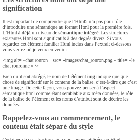
signification
Il est important de comprendre que l’Html5 n’a pas pour rôle
d’introduire une sémantique au format Html pour la première fois.
L’Html à
déjà
un niveau de
sémantique intégré
. Les structures
existantes Html sont significatifs à des degrés divers. Si vous
regardez cet élément familier Html inclus dans l’extrait ci-dessous
vous verrez où je veux en venir :
<img alt= »chat ronron » src= »images/chat_ronron.png » title= »le
chat ronronne » />
Bien qu’il soit abrégé, le nom de l’élément
img
indique quelque
chose de significatif sur le contenu de la balise, c’est-à-dire que c’est
une image. De cette façon, vous pouvez penser à l’aspect
sémantique html comme étant semblable aux méta données, le rôle
de la balise de l’élément et les noms d’attribut sont de décrire les
données.
Rappelez-vous au commencement, le
contenu était séparé du style
Certaines de ces structures que nous avons utilisées en Html