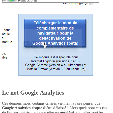
by
Rémi Morin
Le not Google Analytics
Ces derniers mois, certains critères viennent à faire penser que
Google Analytics
risque
d’être
délaissé
! Alors quels sont ces
cas
de figures
qui risquent de mettre en
péril
GA
et quelles sont les