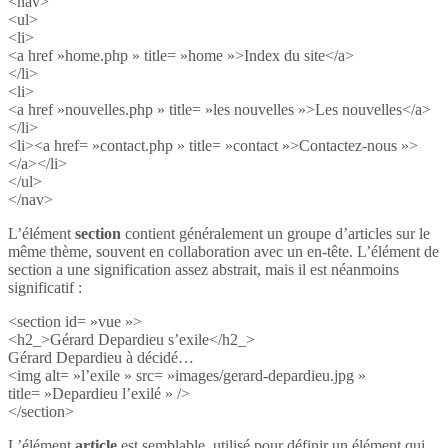
<nav>
<ul>
<li>
<a href »home.php » title= »home »>Index du site</a>
</li>
<li>
<a href »nouvelles.php » title= »les nouvelles »>Les nouvelles</a>
</li>
<li><a href= »contact.php » title= »contact »>Contactez-nous »>
</a></li>
</ul>
</nav>
L’élément
section
contient généralement un groupe d’articles sur le
même thème, souvent en collaboration avec un en-tête. L’élément de
section a une signification assez abstrait, mais il est néanmoins
significatif :
<section id= »vue »>
<h2_>Gérard Depardieu s’exile</h2_>
Gérard Depardieu à décidé…
<img alt= »l’exile » src= »images/gerard-depardieu.jpg »
title= »Depardieu l’exilé » />
</section>
L’élément
article
est semblable, utilisé pour définir un élément qui