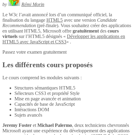
by
Rémi Morin
Le W3c l’avait annoncé lors d’un communiqué officiel, la
finalisation du langage
HTML5
avec une version
Candidate
Recommendation
(pré-finale). Vous souhaitez créer des applications
en utilisant HTML5, Microsoft offre
gratuitement
des
cours
virtuels
sur l’HTML5 désignés «
Développer les applications en
HTML5 avec JavaScript et CSS3
« .
Passez votre examen gratuitement
Les différents cours proposés
Le cours comprend les modules suivants :
Structures sémantiques HTML5
Sélecteurs CSS3 et propriété Style
Mise en page avancée et animation
Capacités de base de JavaScript
Intéractions DOM
Sujets avancés
Jeremy Foster
et
Michael Palermo
, deux techniciens chevronnés
Microsoft ayant une expérience du développement des applications