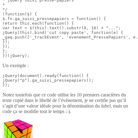
* jQuery suivi presse-papiers

*

*/

(function($) {

$.fn.ga_suivi_pressepapiers = function() {

return this.each(function() {

var text = $(this).text().substr(0, 10) + "...";

jQuery(this).bind('cut copy paste', function(e) {

_gaq.push(['_trackEvent', 'evenement_PressePapiers', e.
});

});

};

})(jQuery);
Un exemple :
jQuery(document).ready(function() {

jQuery("p").ga_suivi_pressepapiers();

});
Notez toutefois que ce code utilise les 10 premiers caractères du
texte copié dans le libellé de l’évènement, je ne certifie pas qu’il
s’agit d’une valeur idéale pour la dénomination du
label
, mais un
code ça se modifie tout le temps :-).