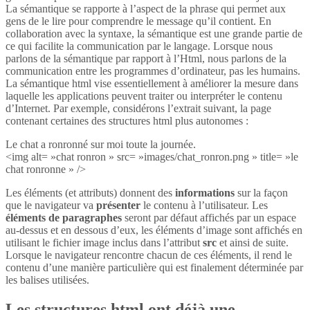
La sémantique se rapporte à l’aspect de la phrase qui permet aux
gens de le lire pour comprendre le message qu’il contient. En
collaboration avec la syntaxe, la sémantique est une grande partie de
ce qui facilite la communication par le langage. Lorsque nous
parlons de la sémantique par rapport à l’Html, nous parlons de la
communication entre les programmes d’ordinateur, pas les humains.
La sémantique html vise essentiellement à améliorer la mesure dans
laquelle les applications peuvent traiter ou interpréter le contenu
d’Internet. Par exemple, considérons l’extrait suivant, la page
contenant certaines des structures html plus autonomes :
Le chat a ronronné sur moi toute la journée.
<img alt= »chat ronron » src= »images/chat_ronron.png » title= »le
chat ronronne » />
Les éléments (et attributs) donnent des
informations
sur la façon
que le navigateur va
présenter
le contenu à l’utilisateur. Les
éléments de paragraphes
seront par défaut affichés par un espace
au-dessus et en dessous d’eux, les éléments d’image sont affichés en
utilisant le fichier image inclus dans l’attribut
src
et ainsi de suite.
Lorsque le navigateur rencontre chacun de ces éléments, il rend le
contenu d’une manière particulière qui est finalement déterminée par
les balises utilisées.
Les structures html ont déjà une