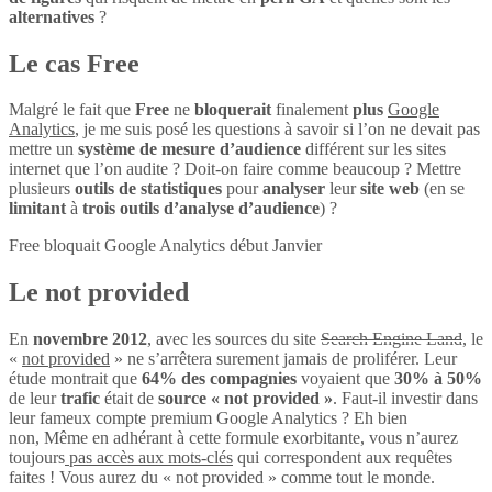
alternatives
?
Le cas Free
Malgré le fait que
Free
ne
bloquerait
finalement
plus
Google
Analytics
, je me suis posé les questions à savoir si l’on ne devait pas
mettre un
système de mesure d’audience
différent sur les sites
internet que l’on audite ? Doit-on faire comme beaucoup ? Mettre
plusieurs
outils de statistiques
pour
analyser
leur
site web
(en se
limitant
à
trois outils d’analyse d’audience
) ?
Free bloquait Google Analytics début Janvier
Le not provided
En
novembre 2012
, avec les sources du site
Search Engine Land
, le
«
not provided
» ne s’arrêtera surement jamais de proliférer. Leur
étude montrait que
64% des compagnies
voyaient que
30% à 50%
de leur
trafic
était de
source « not provided »
. Faut-il investir dans
leur fameux compte premium Google Analytics ? Eh bien
non, Même en adhérant à cette formule exorbitante, vous n’aurez
toujours
pas accès aux mots-clés
qui correspondent aux requêtes
faites ! Vous aurez du « not provided » comme tout le monde.