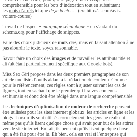
compréhensible pour les bots d’indexation tout en substituant
les
mots d’arrêts
tel-que
de,le,la etc… .
(ex: http://…com/avis-
voiture-course)
Travail de l’aspect «
marquage sémantique
» en s’aidant du
schema.org pour l’affichage de
snippets
.
Faire des choix judicieux de
mots-clés
, mais en faisant attention à ne
pas alourdir le texte, soyez raisonnable.
Savoir faire un choix des
images
et de travailler les attributs title et
alt (alt étant particulièrement spécifique aux Google bots).
Miss Seo Girl propose dans les deux premiers paragraphes de son
article une liste d’outils aidant à la rédaction de contenu. Comme
pour le référencement, ces règles sont à ajuster suivant les cas de
figures, tout en sachant que le premier qui lira vos contenus
est humain et donc doit être rédigé dans une langue compréhensible.
Les
techniques d’optimisation de moteur de recherche
peuvent
être utilisées pour les sites internet globaux, les articles en ligne et les
blogs. Lorsqu’ils sont utilisés correctement, les gens ne réalisent
même pas qu’ils lisent quelque chose qui avait pour but de les attirer
vers le site internet. En fait, ils pensent qu’ils lisent quelque chose
qui a été fait pour être lu. Eh bien, cela est vrai si l’entreprise qui