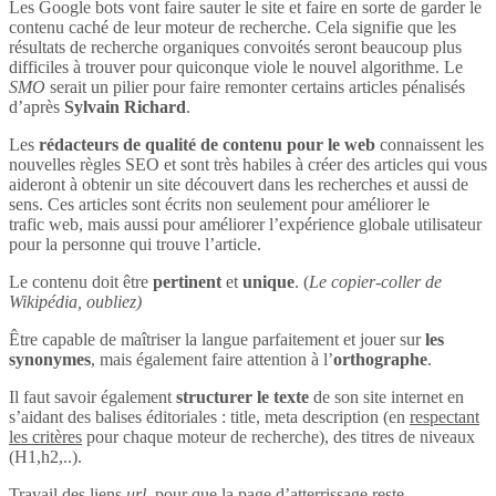
Les Google bots vont faire sauter le site et faire en sorte de garder le
contenu caché de leur moteur de recherche. Cela signifie que les
résultats de recherche organiques convoités seront beaucoup plus
difficiles à trouver pour quiconque viole le nouvel algorithme. Le
SMO
serait un pilier pour faire remonter certains articles pénalisés
d’après
Sylvain Richard
.
Les
rédacteurs de qualité de contenu pour le web
connaissent les
nouvelles règles SEO et sont très habiles à créer des articles qui vous
aideront à obtenir un site découvert dans les recherches et aussi de
sens. Ces articles sont écrits non seulement pour améliorer le
trafic web, mais aussi pour améliorer l’expérience globale utilisateur
pour la personne qui trouve l’article.
Le contenu doit être
pertinent
et
unique
. (
Le copier-coller de
Wikipédia, oubliez)
Être capable de maîtriser la langue parfaitement et jouer sur
les
synonymes
, mais également faire attention à l’
orthographe
.
Il faut savoir également
structurer le texte
de son site internet en
s’aidant des balises éditoriales : title, meta description (en
respectant
les critères
pour chaque moteur de recherche), des titres de niveaux
(H1,h2,..).
Travail des liens
url
, pour que la page d’atterrissage reste