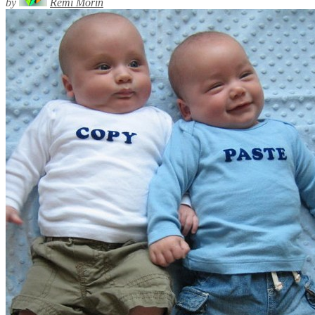
by
Rémi Morin