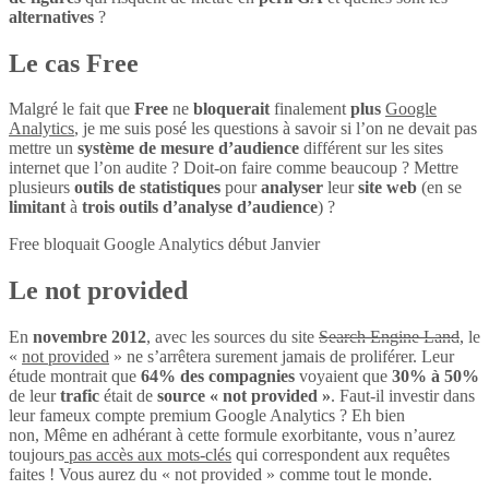
alternatives
?
Le cas Free
Malgré le fait que
Free
ne
bloquerait
finalement
plus
Google
Analytics
, je me suis posé les questions à savoir si l’on ne devait pas
mettre un
système de mesure d’audience
différent sur les sites
internet que l’on audite ? Doit-on faire comme beaucoup ? Mettre
plusieurs
outils de statistiques
pour
analyser
leur
site web
(en se
limitant
à
trois outils d’analyse d’audience
) ?
Free bloquait Google Analytics début Janvier
Le not provided
En
novembre 2012
, avec les sources du site
Search Engine Land
, le
«
not provided
» ne s’arrêtera surement jamais de proliférer. Leur
étude montrait que
64% des compagnies
voyaient que
30% à 50%
de leur
trafic
était de
source « not provided »
. Faut-il investir dans
leur fameux compte premium Google Analytics ? Eh bien
non, Même en adhérant à cette formule exorbitante, vous n’aurez
toujours
pas accès aux mots-clés
qui correspondent aux requêtes
faites ! Vous aurez du « not provided » comme tout le monde.