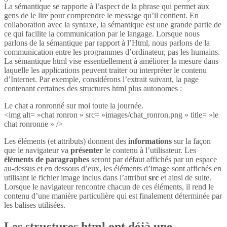
La sémantique se rapporte à l’aspect de la phrase qui permet aux
gens de le lire pour comprendre le message qu’il contient. En
collaboration avec la syntaxe, la sémantique est une grande partie de
ce qui facilite la communication par le langage. Lorsque nous
parlons de la sémantique par rapport à l’Html, nous parlons de la
communication entre les programmes d’ordinateur, pas les humains.
La sémantique html vise essentiellement à améliorer la mesure dans
laquelle les applications peuvent traiter ou interpréter le contenu
d’Internet. Par exemple, considérons l’extrait suivant, la page
contenant certaines des structures html plus autonomes :
Le chat a ronronné sur moi toute la journée.
<img alt= »chat ronron » src= »images/chat_ronron.png » title= »le
chat ronronne » />
Les éléments (et attributs) donnent des
informations
sur la façon
que le navigateur va
présenter
le contenu à l’utilisateur. Les
éléments de paragraphes
seront par défaut affichés par un espace
au-dessus et en dessous d’eux, les éléments d’image sont affichés en
utilisant le fichier image inclus dans l’attribut
src
et ainsi de suite.
Lorsque le navigateur rencontre chacun de ces éléments, il rend le
contenu d’une manière particulière qui est finalement déterminée par
les balises utilisées.
Les structures html ont déjà une