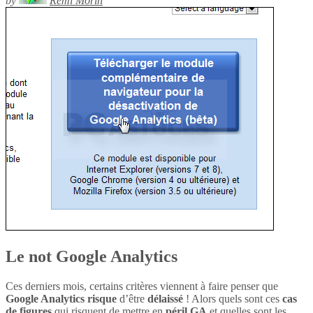
by
Rémi Morin
Le not Google Analytics
Ces derniers mois, certains critères viennent à faire penser que
Google Analytics
risque
d’être
délaissé
! Alors quels sont ces
cas
de figures
qui risquent de mettre en
péril
GA
et quelles sont les