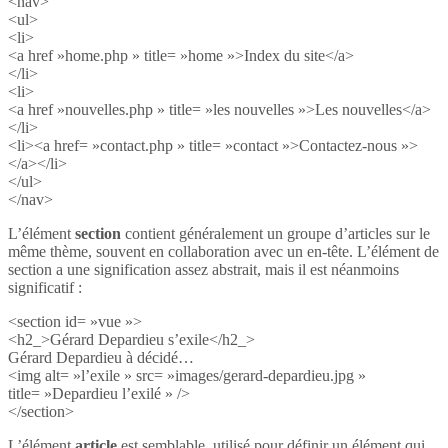
<nav>
<ul>
<li>
<a href »home.php » title= »home »>Index du site</a>
</li>
<li>
<a href »nouvelles.php » title= »les nouvelles »>Les nouvelles</a>
</li>
<li><a href= »contact.php » title= »contact »>Contactez-nous »>
</a></li>
</ul>
</nav>
L’élément
section
contient généralement un groupe d’articles sur le
même thème, souvent en collaboration avec un en-tête. L’élément de
section a une signification assez abstrait, mais il est néanmoins
significatif :
<section id= »vue »>
<h2_>Gérard Depardieu s’exile</h2_>
Gérard Depardieu à décidé…
<img alt= »l’exile » src= »images/gerard-depardieu.jpg »
title= »Depardieu l’exilé » />
</section>
L’élément
article
est semblable, utilisé pour définir un élément qui