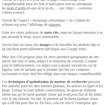
compréhensible pour les bots d’indexation tout en substituant
les
mots d’arrêts
tel-que
de,le,la etc… .
(ex: http://…com/avis-
voiture-course)
Travail de l’aspect «
marquage sémantique
» en s’aidant du
schema.org pour l’affichage de
snippets
.
Faire des choix judicieux de
mots-clés
, mais en faisant attention à ne
pas alourdir le texte, soyez raisonnable.
Savoir faire un choix des
images
et de travailler les attributs title et
alt (alt étant particulièrement spécifique aux Google bots).
Miss Seo Girl propose dans les deux premiers paragraphes de son
article une liste d’outils aidant à la rédaction de contenu. Comme
pour le référencement, ces règles sont à ajuster suivant les cas de
figures, tout en sachant que le premier qui lira vos contenus
est humain et donc doit être rédigé dans une langue compréhensible.
Les
techniques d’optimisation de moteur de recherche
peuvent
être utilisées pour les sites internet globaux, les articles en ligne et les
blogs. Lorsqu’ils sont utilisés correctement, les gens ne réalisent
même pas qu’ils lisent quelque chose qui avait pour but de les attirer
vers le site internet. En fait, ils pensent qu’ils lisent quelque chose
qui a été fait pour être lu. Eh bien, cela est vrai si l’entreprise qui