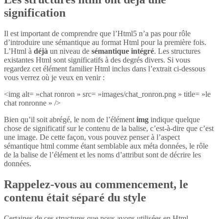
signification
Il est important de comprendre que l’Html5 n’a pas pour rôle
d’introduire une sémantique au format Html pour la première fois.
L’Html à
déjà
un niveau de
sémantique intégré
. Les structures
existantes Html sont significatifs à des degrés divers. Si vous
regardez cet élément familier Html inclus dans l’extrait ci-dessous
vous verrez où je veux en venir :
<img alt= »chat ronron » src= »images/chat_ronron.png » title= »le
chat ronronne » />
Bien qu’il soit abrégé, le nom de l’élément
img
indique quelque
chose de significatif sur le contenu de la balise, c’est-à-dire que c’est
une image. De cette façon, vous pouvez penser à l’aspect
sémantique html comme étant semblable aux méta données, le rôle
de la balise de l’élément et les noms d’attribut sont de décrire les
données.
Rappelez-vous au commencement, le
contenu était séparé du style
Certaines de ces structures que nous avons utilisées en Html