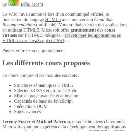
by
Rémi Morin
Le W3c l’avait annoncé lors d’un communiqué officiel, la
finalisation du langage
HTML5
avec une version
Candidate
Recommendation
(pré-finale). Vous souhaitez créer des applications
en utilisant HTML5, Microsoft offre
gratuitement
des
cours
virtuels
sur l’HTML5 désignés «
Développer les applications en
HTML5 avec JavaScript et CSS3
« .
Passez votre examen gratuitement
Les différents cours proposés
Le cours comprend les modules suivants :
Structures sémantiques HTML5
Sélecteurs CSS3 et propriété Style
Mise en page avancée et animation
Capacités de base de JavaScript
Intéractions DOM
Sujets avancés
Jeremy Foster
et
Michael Palermo
, deux techniciens chevronnés
Microsoft ayant une expérience du développement des applications