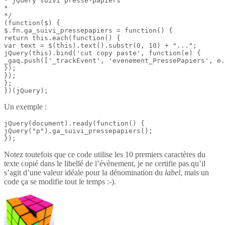
* jQuery suivi presse-papiers

*

*/

(function($) {

$.fn.ga_suivi_pressepapiers = function() {

return this.each(function() {

var text = $(this).text().substr(0, 10) + "...";

jQuery(this).bind('cut copy paste', function(e) {

_gaq.push(['_trackEvent', 'evenement_PressePapiers', e.
});

});

};

})(jQuery);
Un exemple :
jQuery(document).ready(function() {

jQuery("p").ga_suivi_pressepapiers();

});
Notez toutefois que ce code utilise les 10 premiers caractères du
texte copié dans le libellé de l’évènement, je ne certifie pas qu’il
s’agit d’une valeur idéale pour la dénomination du
label
, mais un
code ça se modifie tout le temps :-).