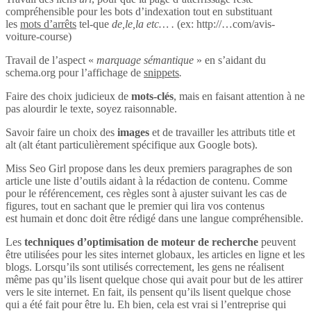
compréhensible pour les bots d’indexation tout en substituant
les
mots d’arrêts
tel-que
de,le,la etc… .
(ex: http://…com/avis-
voiture-course)
Travail de l’aspect «
marquage sémantique
» en s’aidant du
schema.org pour l’affichage de
snippets
.
Faire des choix judicieux de
mots-clés
, mais en faisant attention à ne
pas alourdir le texte, soyez raisonnable.
Savoir faire un choix des
images
et de travailler les attributs title et
alt (alt étant particulièrement spécifique aux Google bots).
Miss Seo Girl propose dans les deux premiers paragraphes de son
article une liste d’outils aidant à la rédaction de contenu. Comme
pour le référencement, ces règles sont à ajuster suivant les cas de
figures, tout en sachant que le premier qui lira vos contenus
est humain et donc doit être rédigé dans une langue compréhensible.
Les
techniques d’optimisation de moteur de recherche
peuvent
être utilisées pour les sites internet globaux, les articles en ligne et les
blogs. Lorsqu’ils sont utilisés correctement, les gens ne réalisent
même pas qu’ils lisent quelque chose qui avait pour but de les attirer
vers le site internet. En fait, ils pensent qu’ils lisent quelque chose
qui a été fait pour être lu. Eh bien, cela est vrai si l’entreprise qui