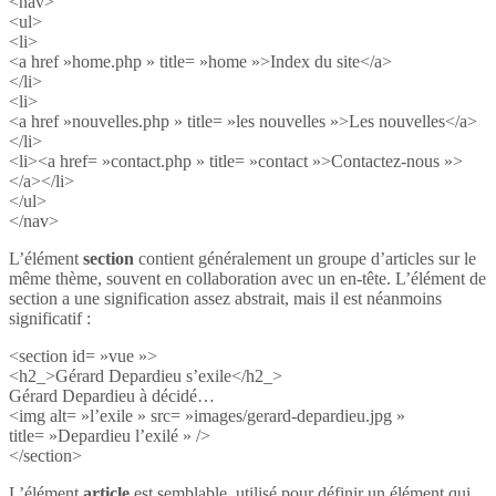
<nav>
<ul>
<li>
<a href »home.php » title= »home »>Index du site</a>
</li>
<li>
<a href »nouvelles.php » title= »les nouvelles »>Les nouvelles</a>
</li>
<li><a href= »contact.php » title= »contact »>Contactez-nous »>
</a></li>
</ul>
</nav>
L’élément
section
contient généralement un groupe d’articles sur le
même thème, souvent en collaboration avec un en-tête. L’élément de
section a une signification assez abstrait, mais il est néanmoins
significatif :
<section id= »vue »>
<h2_>Gérard Depardieu s’exile</h2_>
Gérard Depardieu à décidé…
<img alt= »l’exile » src= »images/gerard-depardieu.jpg »
title= »Depardieu l’exilé » />
</section>
L’élément
article
est semblable, utilisé pour définir un élément qui