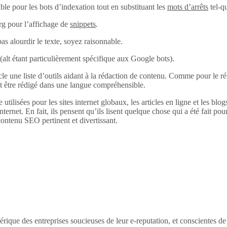
ble pour les bots d’indexation tout en substituant les
mots d’arrêts
tel-q
rg pour l’affichage de
snippets
.
pas alourdir le texte, soyez raisonnable.
alt (alt étant particulièrement spécifique aux Google bots).
 une liste d’outils aidant à la rédaction de contenu. Comme pour le réfé
it être rédigé dans une langue compréhensible.
 utilisées pour les sites internet globaux, les articles en ligne et les bl
internet. En fait, ils pensent qu’ils lisent quelque chose qui a été fait pour
ontenu SEO pertinent et divertissant.
érique des entreprises soucieuses de leur e-reputation, et conscientes d