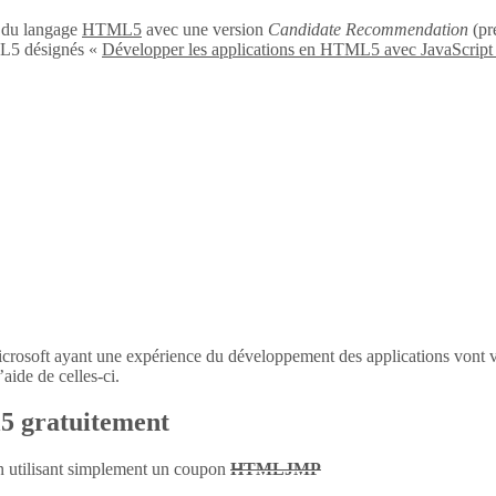
n du langage
HTML5
avec une version
Candidate Recommendation
(pré
L5 désignés «
Développer les applications en HTML5 avec JavaScript
icrosoft ayant une expérience du développement des applications vont 
aide de celles-ci.
l5 gratuitement
en utilisant simplement un coupon
HTMLJMP