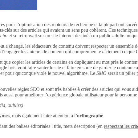
ces pour l’optimisation des moteurs de recherche et la plupart ont survéc
s-clés sur des articles qui avaient un sens peu cohérent. Ces techniques 
ncho
et se retrouvait sur un site internet destiné à un public adulte uniq
out a changé, les rédacteurs de contenu doivent respecter un ensemble d
tant d’engager les auteurs de contenu qui comprennent exactement ce que
 que copier les articles de certains en dupliquant au mot près le conten
le bots vont faire sauter le site et faire en sorte de garder le contenu c
uver pour quiconque viole le nouvel algorithme. Le
SMO
serait un pilier
ouvelles règles SEO et sont très habiles à créer des articles qui vous aid
s aussi pour améliorer l’expérience globale utilisateur pour la personne q
ia, oubliez)
nymes
, mais également faire attention à l’
orthographe
.
dant des balises éditoriales : title, meta description (en
respectant les crit