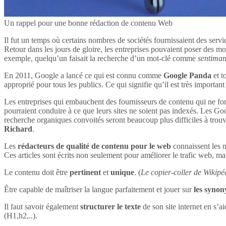
Un rappel pour une bonne rédaction de contenu Web
Il fut un temps où certains nombres de sociétés fournissaient des servi
Retour dans les jours de gloire, les entreprises pouvaient poser des mot
exemple, quelqu’un faisait la recherche d’un mot-clé comme
sentima
En 2011, Google a lancé ce qui est connu comme
Google Panda
et t
approprié pour tous les publics. Ce qui signifie qu’il est très impor
Les entreprises qui embauchent des fournisseurs de contenu qui ne font
pourraient conduire à ce que leurs sites ne soient pas indexés. Les Goog
recherche organiques convoités seront beaucoup plus difficiles à tro
Richard
.
Les
rédacteurs de qualité de contenu pour le web
connaissent les n
Ces articles sont écrits non seulement pour améliorer le trafic web, mai
Le contenu doit être
pertinent
et
unique
. (
Le copier-coller de Wikipéd
Être capable de maîtriser la langue parfaitement et jouer sur
les syno
Il faut savoir également
structurer le texte
de son site internet en s’ai
(H1,h2,..).