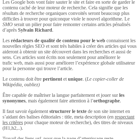
Les Google bots vont faire sauter le site et faire en sorte de garder le
contenu caché de leur moteur de recherche. Cela signifie que les
résultats de recherche organiques convoités seront beaucoup plus
difficiles à trouver pour quiconque viole le nouvel algorithme. Le
SMO
serait un pilier pour faire remonter certains articles pénalisés
d’après
Sylvain Richard
.
Les
rédacteurs de qualité de contenu pour le web
connaissent les
nouvelles règles SEO et sont très habiles à créer des articles qui vous
aideront à obtenir un site découvert dans les recherches et aussi de
sens. Ces articles sont écrits non seulement pour améliorer le
trafic web, mais aussi pour améliorer l’expérience globale utilisateur
pour la personne qui trouve l’article.
Le contenu doit être
pertinent
et
unique
. (
Le copier-coller de
Wikipédia, oubliez)
Être capable de maîtriser la langue parfaitement et jouer sur
les
synonymes
, mais également faire attention à l’
orthographe
.
Il faut savoir également
structurer le texte
de son site internet en
s’aidant des balises éditoriales : title, meta description (en
respectant
les critères
pour chaque moteur de recherche), des titres de niveaux
(H1,h2,..).
Travail des liens
url
, pour que la page d’atterrissage reste