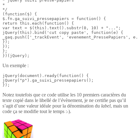
* jQuery suivi presse-papiers

*

*/

(function($) {

$.fn.ga_suivi_pressepapiers = function() {

return this.each(function() {

var text = $(this).text().substr(0, 10) + "...";

jQuery(this).bind('cut copy paste', function(e) {

_gaq.push(['_trackEvent', 'evenement_PressePapiers', e.
});

});

};

})(jQuery);
Un exemple :
jQuery(document).ready(function() {

jQuery("p").ga_suivi_pressepapiers();

});
Notez toutefois que ce code utilise les 10 premiers caractères du
texte copié dans le libellé de l’évènement, je ne certifie pas qu’il
s’agit d’une valeur idéale pour la dénomination du
label
, mais un
code ça se modifie tout le temps :-).