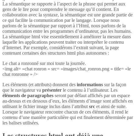
La sémantique se rapporte à l’aspect de la phrase qui permet aux
gens de le lire pour comprendre le message qu’il contient. En
collaboration avec la syntaxe, la sémantique est une grande partie de
ce qui facilite la communication par le langage. Lorsque nous
parlons de la sémantique par rapport à l’Html, nous parlons de la
communication entre les programmes d’ordinateur, pas les humains.
La sémantique html vise essentiellement à améliorer la mesure dans
laquelle les applications peuvent traiter ou interpréter le contenu
d’Internet. Par exemple, considérons l’extrait suivant, la page
contenant certaines des structures html plus autonomes :
Le chat a ronronné sur moi toute la journée.
<img alt= »chat ronron » src= »images/chat_ronron.png » title= »le
chat ronronne » />
Les éléments (et attributs) donnent des
informations
sur la façon
que le navigateur va
présenter
le contenu à l’utilisateur. Les
éléments de paragraphes
seront par défaut affichés par un espace
au-dessus et en dessous d’eux, les éléments d’image sont affichés en
utilisant le fichier image inclus dans l’attribut
src
et ainsi de suite.
Lorsque le navigateur rencontre chacun de ces éléments, il rend le
contenu d’une manière particulière qui est finalement déterminée par
les balises utilisées.
Les structures html ont déjà une