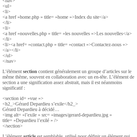
<nav>
<ul>
<li>
<a href »home.php » title= »home »>Index du site</a>
</li>
<li>
<a href »nouvelles.php » title= »les nouvelles »>Les nouvelles</a>
</li>
<li><a href= »contact.php » title= »contact »>Contactez-nous »>
</a></li>
</ul>
</nav>
L’élément
section
contient généralement un groupe d’articles sur le
même thème, souvent en collaboration avec un en-tête. L’élément de
section a une signification assez abstrait, mais il est néanmoins
significatif :
<section id= »vue »>
<h2_>Gérard Depardieu s’exile</h2_>
Gérard Depardieu à décidé…
<img alt= »l’exile » src= »images/gerard-depardieu.jpg »
title= »Depardieu l’exilé » />
</section>
L’élément
article
est semblable, utilisé pour définir un élément qui