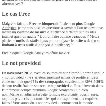
alternatives
?
Le cas Free
Malgré le fait que
Free
ne
bloquerait
finalement
plus
Google
Analytics
, je me suis posé les questions à savoir si l’on ne devait pas
mettre un
système de mesure d’audience
différent sur les sites
internet que l’on audite ? Doit-on faire comme beaucoup ? Mettre
plusieurs
outils de statistiques
pour
analyser
leur
site web
(en se
limitant
à
trois outils d’analyse d’audience
) ?
Free bloquait Google Analytics début Janvier
Le not provided
En
novembre 2012
, avec les sources du site
Search Engine Land
, le
«
not provided
» ne s’arrêtera surement jamais de proliférer. Leur
étude montrait que
64% des compagnies
voyaient que
30% à 50%
de leur
trafic
était de
source « not provided »
. Faut-il investir dans
leur fameux compte premium Google Analytics ? Eh bien
non, Même en adhérant à cette formule exorbitante, vous n’aurez
toujours
pas accès aux mots-clés
qui correspondent aux requêtes
faites ! Vous aurez du « not provided » comme tout le monde.