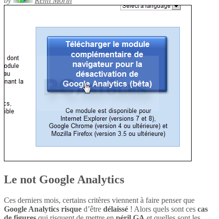
by
Rémi Morin
Le not Google Analytics
Ces derniers mois, certains critères viennent à faire penser que
Google Analytics
risque
d’être
délaissé
! Alors quels sont ces
cas
de figures
qui risquent de mettre en
péril
GA
et quelles sont les