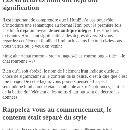
signification
Il est important de comprendre que l’Html5 n’a pas pour rôle
d’introduire une sémantique au format Html pour la première fois.
L’Html à
déjà
un niveau de
sémantique intégré
. Les structures
existantes Html sont significatifs à des degrés divers. Si vous
regardez cet élément familier Html inclus dans l’extrait ci-dessous
vous verrez où je veux en venir :
<img alt= »chat ronron » src= »images/chat_ronron.png » title= »le
chat ronronne » />
Bien qu’il soit abrégé, le nom de l’élément
img
indique quelque
chose de significatif sur le contenu de la balise, c’est-à-dire que c’est
une image. De cette façon, vous pouvez penser à l’aspect
sémantique html comme étant semblable aux méta données, le rôle
de la balise de l’élément et les noms d’attribut sont de décrire les
données.
Rappelez-vous au commencement, le
contenu était séparé du style
Certaines de ces structures que nous avons utilisées en Html