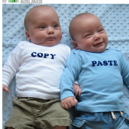
by
Rémi Morin