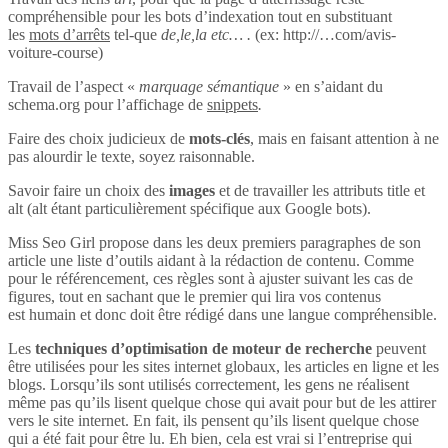
compréhensible pour les bots d’indexation tout en substituant
les
mots d’arrêts
tel-que
de,le,la etc… .
(ex: http://…com/avis-
voiture-course)
Travail de l’aspect «
marquage sémantique
» en s’aidant du
schema.org pour l’affichage de
snippets
.
Faire des choix judicieux de
mots-clés
, mais en faisant attention à ne
pas alourdir le texte, soyez raisonnable.
Savoir faire un choix des
images
et de travailler les attributs title et
alt (alt étant particulièrement spécifique aux Google bots).
Miss Seo Girl propose dans les deux premiers paragraphes de son
article une liste d’outils aidant à la rédaction de contenu. Comme
pour le référencement, ces règles sont à ajuster suivant les cas de
figures, tout en sachant que le premier qui lira vos contenus
est humain et donc doit être rédigé dans une langue compréhensible.
Les
techniques d’optimisation de moteur de recherche
peuvent
être utilisées pour les sites internet globaux, les articles en ligne et les
blogs. Lorsqu’ils sont utilisés correctement, les gens ne réalisent
même pas qu’ils lisent quelque chose qui avait pour but de les attirer
vers le site internet. En fait, ils pensent qu’ils lisent quelque chose
qui a été fait pour être lu. Eh bien, cela est vrai si l’entreprise qui