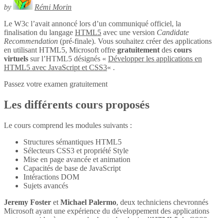
by
Rémi Morin
Le W3c l’avait annoncé lors d’un communiqué officiel, la
finalisation du langage
HTML5
avec une version
Candidate
Recommendation
(pré-finale). Vous souhaitez créer des applications
en utilisant HTML5, Microsoft offre
gratuitement
des
cours
virtuels
sur l’HTML5 désignés «
Développer les applications en
HTML5 avec JavaScript et CSS3
« .
Passez votre examen gratuitement
Les différents cours proposés
Le cours comprend les modules suivants :
Structures sémantiques HTML5
Sélecteurs CSS3 et propriété Style
Mise en page avancée et animation
Capacités de base de JavaScript
Intéractions DOM
Sujets avancés
Jeremy Foster
et
Michael Palermo
, deux techniciens chevronnés
Microsoft ayant une expérience du développement des applications