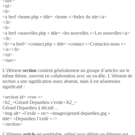
<nav>
<ul>
<li>
<a href »home.php » title= »home »>Index du site</a>
</li>
<li>
<a href »nouvelles.php » title= »les nouvelles »>Les nouvelles</a>
</li>
<li><a href= »contact.php » title= »contact »>Contactez-nous »>
</a></li>
</ul>
</nav>
L’élément
section
contient généralement un groupe d’articles sur le
même thème, souvent en collaboration avec un en-tête. L’élément de
section a une signification assez abstrait, mais il est néanmoins
significatif :
<section id= »vue »>
<h2_>Gérard Depardieu s’exile</h2_>
Gérard Depardieu à décidé…
<img alt= »l’exile » src= »images/gerard-depardieu.jpg »
title= »Depardieu l’exilé » />
</section>
L’élément
article
est semblable, utilisé pour définir un élément qui