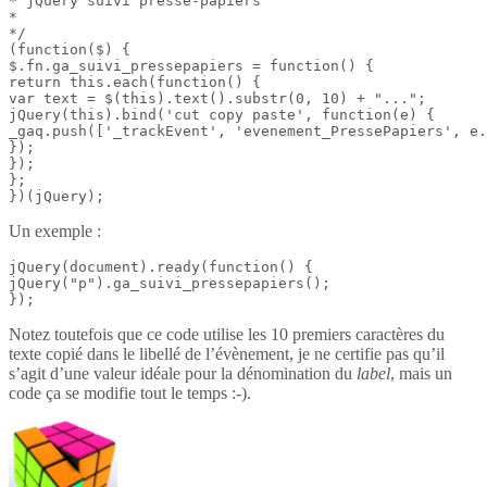
* jQuery suivi presse-papiers

*

*/

(function($) {

$.fn.ga_suivi_pressepapiers = function() {

return this.each(function() {

var text = $(this).text().substr(0, 10) + "...";

jQuery(this).bind('cut copy paste', function(e) {

_gaq.push(['_trackEvent', 'evenement_PressePapiers', e.
});

});

};

})(jQuery);
Un exemple :
jQuery(document).ready(function() {

jQuery("p").ga_suivi_pressepapiers();

});
Notez toutefois que ce code utilise les 10 premiers caractères du
texte copié dans le libellé de l’évènement, je ne certifie pas qu’il
s’agit d’une valeur idéale pour la dénomination du
label
, mais un
code ça se modifie tout le temps :-).