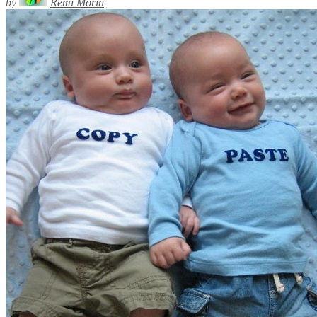
by
Rémi Morin