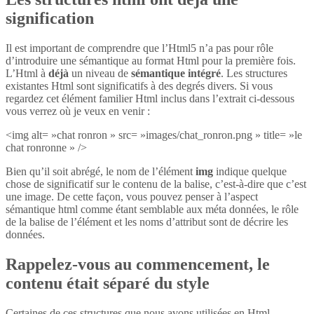
signification
Il est important de comprendre que l’Html5 n’a pas pour rôle
d’introduire une sémantique au format Html pour la première fois.
L’Html à
déjà
un niveau de
sémantique intégré
. Les structures
existantes Html sont significatifs à des degrés divers. Si vous
regardez cet élément familier Html inclus dans l’extrait ci-dessous
vous verrez où je veux en venir :
<img alt= »chat ronron » src= »images/chat_ronron.png » title= »le
chat ronronne » />
Bien qu’il soit abrégé, le nom de l’élément
img
indique quelque
chose de significatif sur le contenu de la balise, c’est-à-dire que c’est
une image. De cette façon, vous pouvez penser à l’aspect
sémantique html comme étant semblable aux méta données, le rôle
de la balise de l’élément et les noms d’attribut sont de décrire les
données.
Rappelez-vous au commencement, le
contenu était séparé du style
Certaines de ces structures que nous avons utilisées en Html