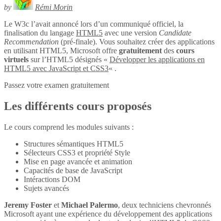
by
Rémi Morin
Le W3c l’avait annoncé lors d’un communiqué officiel, la
finalisation du langage
HTML5
avec une version
Candidate
Recommendation
(pré-finale). Vous souhaitez créer des applications
en utilisant HTML5, Microsoft offre
gratuitement
des
cours
virtuels
sur l’HTML5 désignés «
Développer les applications en
HTML5 avec JavaScript et CSS3
« .
Passez votre examen gratuitement
Les différents cours proposés
Le cours comprend les modules suivants :
Structures sémantiques HTML5
Sélecteurs CSS3 et propriété Style
Mise en page avancée et animation
Capacités de base de JavaScript
Intéractions DOM
Sujets avancés
Jeremy Foster
et
Michael Palermo
, deux techniciens chevronnés
Microsoft ayant une expérience du développement des applications