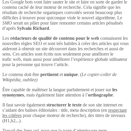
Les Google bots vont faire sauter le site et faire en sorte de garder le
contenu caché de leur moteur de recherche. Cela signifie que les
résultats de recherche organiques convoités seront beaucoup plus
difficiles à trouver pour quiconque viole le nouvel algorithme. Le
SMO
serait un pilier pour faire remonter certains articles pénalisés
d’après
Sylvain Richard
.
Les
rédacteurs de qualité de contenu pour le web
connaissent les
nouvelles règles SEO et sont très habiles à créer des articles qui vous
aideront à obtenir un site découvert dans les recherches et aussi de
sens. Ces articles sont écrits non seulement pour améliorer le
trafic web, mais aussi pour améliorer l’expérience globale utilisateur
pour la personne qui trouve l’article.
Le contenu doit être
pertinent
et
unique
. (
Le copier-coller de
Wikipédia, oubliez)
Être capable de maîtriser la langue parfaitement et jouer sur
les
synonymes
, mais également faire attention à l’
orthographe
.
Il faut savoir également
structurer le texte
de son site internet en
s’aidant des balises éditoriales : title, meta description (en
respectant
les critères
pour chaque moteur de recherche), des titres de niveaux
(H1,h2,..).
Travail des liens
url
, pour que la page d’atterrissage reste