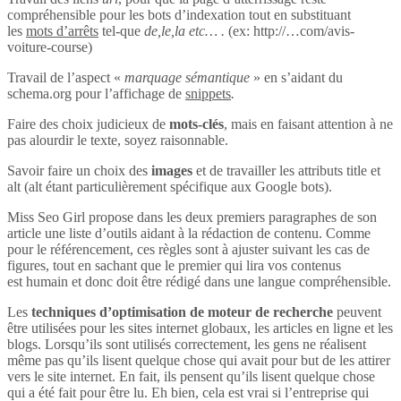
compréhensible pour les bots d’indexation tout en substituant
les
mots d’arrêts
tel-que
de,le,la etc… .
(ex: http://…com/avis-
voiture-course)
Travail de l’aspect «
marquage sémantique
» en s’aidant du
schema.org pour l’affichage de
snippets
.
Faire des choix judicieux de
mots-clés
, mais en faisant attention à ne
pas alourdir le texte, soyez raisonnable.
Savoir faire un choix des
images
et de travailler les attributs title et
alt (alt étant particulièrement spécifique aux Google bots).
Miss Seo Girl propose dans les deux premiers paragraphes de son
article une liste d’outils aidant à la rédaction de contenu. Comme
pour le référencement, ces règles sont à ajuster suivant les cas de
figures, tout en sachant que le premier qui lira vos contenus
est humain et donc doit être rédigé dans une langue compréhensible.
Les
techniques d’optimisation de moteur de recherche
peuvent
être utilisées pour les sites internet globaux, les articles en ligne et les
blogs. Lorsqu’ils sont utilisés correctement, les gens ne réalisent
même pas qu’ils lisent quelque chose qui avait pour but de les attirer
vers le site internet. En fait, ils pensent qu’ils lisent quelque chose
qui a été fait pour être lu. Eh bien, cela est vrai si l’entreprise qui