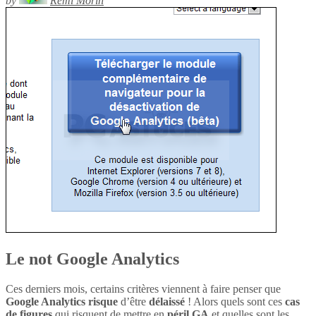
by
Rémi Morin
Le not Google Analytics
Ces derniers mois, certains critères viennent à faire penser que
Google Analytics
risque
d’être
délaissé
! Alors quels sont ces
cas
de figures
qui risquent de mettre en
péril
GA
et quelles sont les