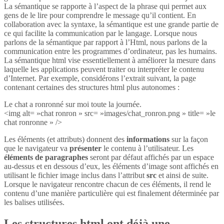
La sémantique se rapporte à l’aspect de la phrase qui permet aux
gens de le lire pour comprendre le message qu’il contient. En
collaboration avec la syntaxe, la sémantique est une grande partie de
ce qui facilite la communication par le langage. Lorsque nous
parlons de la sémantique par rapport à l’Html, nous parlons de la
communication entre les programmes d’ordinateur, pas les humains.
La sémantique html vise essentiellement à améliorer la mesure dans
laquelle les applications peuvent traiter ou interpréter le contenu
d’Internet. Par exemple, considérons l’extrait suivant, la page
contenant certaines des structures html plus autonomes :
Le chat a ronronné sur moi toute la journée.
<img alt= »chat ronron » src= »images/chat_ronron.png » title= »le
chat ronronne » />
Les éléments (et attributs) donnent des
informations
sur la façon
que le navigateur va
présenter
le contenu à l’utilisateur. Les
éléments de paragraphes
seront par défaut affichés par un espace
au-dessus et en dessous d’eux, les éléments d’image sont affichés en
utilisant le fichier image inclus dans l’attribut
src
et ainsi de suite.
Lorsque le navigateur rencontre chacun de ces éléments, il rend le
contenu d’une manière particulière qui est finalement déterminée par
les balises utilisées.
Les structures html ont déjà une