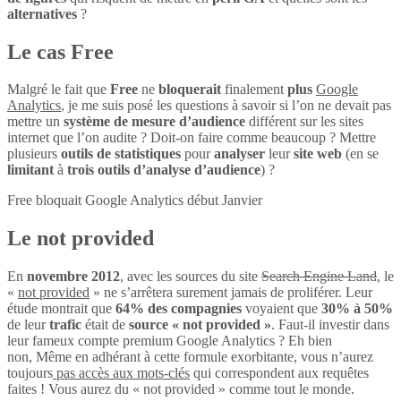
alternatives
?
Le cas Free
Malgré le fait que
Free
ne
bloquerait
finalement
plus
Google
Analytics
, je me suis posé les questions à savoir si l’on ne devait pas
mettre un
système de mesure d’audience
différent sur les sites
internet que l’on audite ? Doit-on faire comme beaucoup ? Mettre
plusieurs
outils de statistiques
pour
analyser
leur
site web
(en se
limitant
à
trois outils d’analyse d’audience
) ?
Free bloquait Google Analytics début Janvier
Le not provided
En
novembre 2012
, avec les sources du site
Search Engine Land
, le
«
not provided
» ne s’arrêtera surement jamais de proliférer. Leur
étude montrait que
64% des compagnies
voyaient que
30% à 50%
de leur
trafic
était de
source « not provided »
. Faut-il investir dans
leur fameux compte premium Google Analytics ? Eh bien
non, Même en adhérant à cette formule exorbitante, vous n’aurez
toujours
pas accès aux mots-clés
qui correspondent aux requêtes
faites ! Vous aurez du « not provided » comme tout le monde.