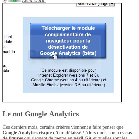
by
Rémi Morin
Le not Google Analytics
Ces derniers mois, certains critères viennent à faire penser que
Google Analytics
risque
d’être
délaissé
! Alors quels sont ces
cas
de figures
qui risquent de mettre en
péril
GA
et quelles sont les