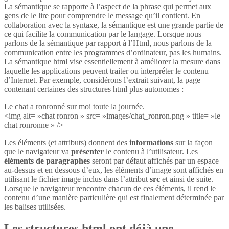
La sémantique se rapporte à l’aspect de la phrase qui permet aux
gens de le lire pour comprendre le message qu’il contient. En
collaboration avec la syntaxe, la sémantique est une grande partie de
ce qui facilite la communication par le langage. Lorsque nous
parlons de la sémantique par rapport à l’Html, nous parlons de la
communication entre les programmes d’ordinateur, pas les humains.
La sémantique html vise essentiellement à améliorer la mesure dans
laquelle les applications peuvent traiter ou interpréter le contenu
d’Internet. Par exemple, considérons l’extrait suivant, la page
contenant certaines des structures html plus autonomes :
Le chat a ronronné sur moi toute la journée.
<img alt= »chat ronron » src= »images/chat_ronron.png » title= »le
chat ronronne » />
Les éléments (et attributs) donnent des
informations
sur la façon
que le navigateur va
présenter
le contenu à l’utilisateur. Les
éléments de paragraphes
seront par défaut affichés par un espace
au-dessus et en dessous d’eux, les éléments d’image sont affichés en
utilisant le fichier image inclus dans l’attribut
src
et ainsi de suite.
Lorsque le navigateur rencontre chacun de ces éléments, il rend le
contenu d’une manière particulière qui est finalement déterminée par
les balises utilisées.
Les structures html ont déjà une