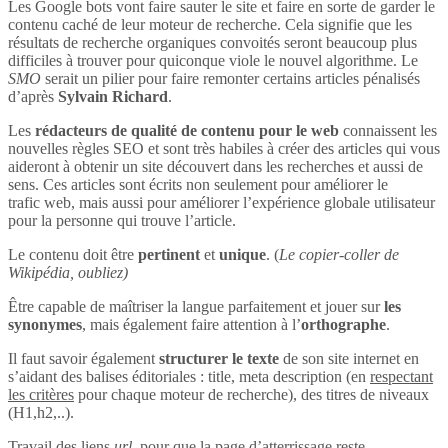
Les Google bots vont faire sauter le site et faire en sorte de garder le
contenu caché de leur moteur de recherche. Cela signifie que les
résultats de recherche organiques convoités seront beaucoup plus
difficiles à trouver pour quiconque viole le nouvel algorithme. Le
SMO
serait un pilier pour faire remonter certains articles pénalisés
d’après
Sylvain Richard
.
Les
rédacteurs de qualité de contenu pour le web
connaissent les
nouvelles règles SEO et sont très habiles à créer des articles qui vous
aideront à obtenir un site découvert dans les recherches et aussi de
sens. Ces articles sont écrits non seulement pour améliorer le
trafic web, mais aussi pour améliorer l’expérience globale utilisateur
pour la personne qui trouve l’article.
Le contenu doit être
pertinent
et
unique
. (
Le copier-coller de
Wikipédia, oubliez)
Être capable de maîtriser la langue parfaitement et jouer sur
les
synonymes
, mais également faire attention à l’
orthographe
.
Il faut savoir également
structurer le texte
de son site internet en
s’aidant des balises éditoriales : title, meta description (en
respectant
les critères
pour chaque moteur de recherche), des titres de niveaux
(H1,h2,..).
Travail des liens
url
, pour que la page d’atterrissage reste