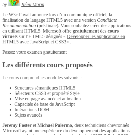
by
Rémi Morin
Le W3c l’avait annoncé lors d’un communiqué officiel, la
finalisation du langage
HTML5
avec une version
Candidate
Recommendation
(pré-finale). Vous souhaitez créer des applications
en utilisant HTML5, Microsoft offre
gratuitement
des
cours
virtuels
sur l’HTML5 désignés «
Développer les applications en
HTML5 avec JavaScript et CSS3
« .
Passez votre examen gratuitement
Les différents cours proposés
Le cours comprend les modules suivants :
Structures sémantiques HTML5
Sélecteurs CSS3 et propriété Style
Mise en page avancée et animation
Capacités de base de JavaScript
Intéractions DOM
Sujets avancés
Jeremy Foster
et
Michael Palermo
, deux techniciens chevronnés
Microsoft ayant une expérience du développement des applications