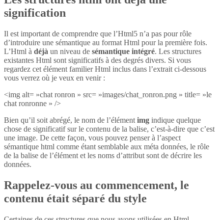
signification
Il est important de comprendre que l’Html5 n’a pas pour rôle
d’introduire une sémantique au format Html pour la première fois.
L’Html à
déjà
un niveau de
sémantique intégré
. Les structures
existantes Html sont significatifs à des degrés divers. Si vous
regardez cet élément familier Html inclus dans l’extrait ci-dessous
vous verrez où je veux en venir :
<img alt= »chat ronron » src= »images/chat_ronron.png » title= »le
chat ronronne » />
Bien qu’il soit abrégé, le nom de l’élément
img
indique quelque
chose de significatif sur le contenu de la balise, c’est-à-dire que c’est
une image. De cette façon, vous pouvez penser à l’aspect
sémantique html comme étant semblable aux méta données, le rôle
de la balise de l’élément et les noms d’attribut sont de décrire les
données.
Rappelez-vous au commencement, le
contenu était séparé du style
Certaines de ces structures que nous avons utilisées en Html