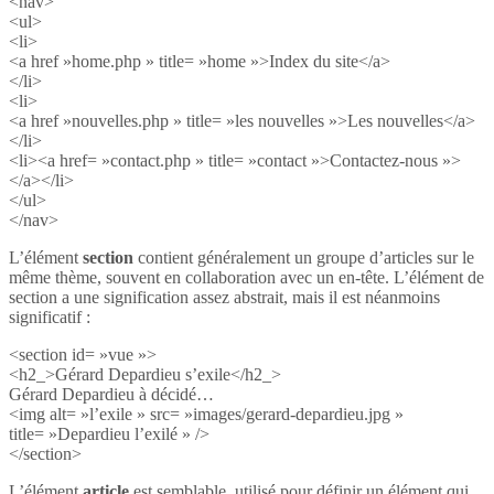
<nav>
<ul>
<li>
<a href »home.php » title= »home »>Index du site</a>
</li>
<li>
<a href »nouvelles.php » title= »les nouvelles »>Les nouvelles</a>
</li>
<li><a href= »contact.php » title= »contact »>Contactez-nous »>
</a></li>
</ul>
</nav>
L’élément
section
contient généralement un groupe d’articles sur le
même thème, souvent en collaboration avec un en-tête. L’élément de
section a une signification assez abstrait, mais il est néanmoins
significatif :
<section id= »vue »>
<h2_>Gérard Depardieu s’exile</h2_>
Gérard Depardieu à décidé…
<img alt= »l’exile » src= »images/gerard-depardieu.jpg »
title= »Depardieu l’exilé » />
</section>
L’élément
article
est semblable, utilisé pour définir un élément qui