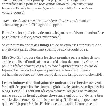
compréhensible pour les bots d’indexation tout en substituant
les
mots d’arrêts
tel-que
de,le,la etc… .
(ex: http://…com/avis-
voiture-course)
Travail de l’aspect «
marquage sémantique
» en s’aidant du
schema.org pour l’affichage de
snippets
.
Faire des choix judicieux de
mots-clés
, mais en faisant attention à ne
pas alourdir le texte, soyez raisonnable.
Savoir faire un choix des
images
et de travailler les attributs title et
alt (alt étant particulièrement spécifique aux Google bots).
Miss Seo Girl propose dans les deux premiers paragraphes de son
article une liste d’outils aidant à la rédaction de contenu. Comme
pour le référencement, ces règles sont à ajuster suivant les cas de
figures, tout en sachant que le premier qui lira vos contenus
est humain et donc doit être rédigé dans une langue compréhensible.
Les
techniques d’optimisation de moteur de recherche
peuvent
être utilisées pour les sites internet globaux, les articles en ligne et les
blogs. Lorsqu’ils sont utilisés correctement, les gens ne réalisent
même pas qu’ils lisent quelque chose qui avait pour but de les attirer
vers le site internet. En fait, ils pensent qu’ils lisent quelque chose
qui a été fait pour être lu. Eh bien, cela est vrai si l’entreprise qui