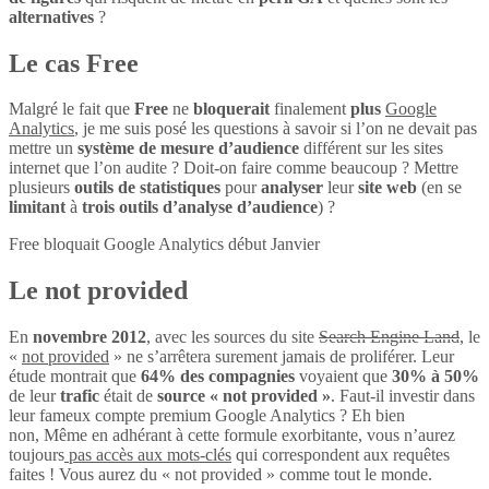
alternatives
?
Le cas Free
Malgré le fait que
Free
ne
bloquerait
finalement
plus
Google
Analytics
, je me suis posé les questions à savoir si l’on ne devait pas
mettre un
système de mesure d’audience
différent sur les sites
internet que l’on audite ? Doit-on faire comme beaucoup ? Mettre
plusieurs
outils de statistiques
pour
analyser
leur
site web
(en se
limitant
à
trois outils d’analyse d’audience
) ?
Free bloquait Google Analytics début Janvier
Le not provided
En
novembre 2012
, avec les sources du site
Search Engine Land
, le
«
not provided
» ne s’arrêtera surement jamais de proliférer. Leur
étude montrait que
64% des compagnies
voyaient que
30% à 50%
de leur
trafic
était de
source « not provided »
. Faut-il investir dans
leur fameux compte premium Google Analytics ? Eh bien
non, Même en adhérant à cette formule exorbitante, vous n’aurez
toujours
pas accès aux mots-clés
qui correspondent aux requêtes
faites ! Vous aurez du « not provided » comme tout le monde.