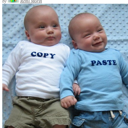
by
Rémi Morin