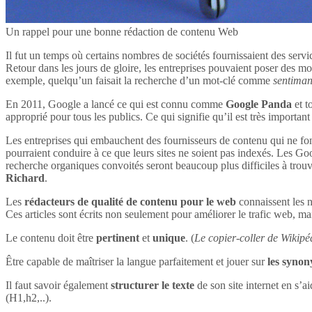
Un rappel pour une bonne rédaction de contenu Web
Il fut un temps où certains nombres de sociétés fournissaient des servi
Retour dans les jours de gloire, les entreprises pouvaient poser des mot
exemple, quelqu’un faisait la recherche d’un mot-clé comme
sentima
En 2011, Google a lancé ce qui est connu comme
Google Panda
et t
approprié pour tous les publics. Ce qui signifie qu’il est très impor
Les entreprises qui embauchent des fournisseurs de contenu qui ne font
pourraient conduire à ce que leurs sites ne soient pas indexés. Les Goog
recherche organiques convoités seront beaucoup plus difficiles à tro
Richard
.
Les
rédacteurs de qualité de contenu pour le web
connaissent les n
Ces articles sont écrits non seulement pour améliorer le trafic web, mai
Le contenu doit être
pertinent
et
unique
. (
Le copier-coller de Wikipéd
Être capable de maîtriser la langue parfaitement et jouer sur
les syno
Il faut savoir également
structurer le texte
de son site internet en s’ai
(H1,h2,..).