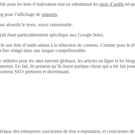
ble pour les bots d’indexation tout en substituant les
mots d’arrêts
tel-q
rg pour l’affichage de
snippets
.
pas alourdir le texte, soyez raisonnable.
alt (alt étant particulièrement spécifique aux Google bots).
 une liste d’outils aidant à la rédaction de contenu. Comme pour le réfé
it être rédigé dans une langue compréhensible.
 utilisées pour les sites internet globaux, les articles en ligne et les bl
internet. En fait, ils pensent qu’ils lisent quelque chose qui a été fait pour
ontenu SEO pertinent et divertissant.
érique des entreprises soucieuses de leur e-reputation, et conscientes d