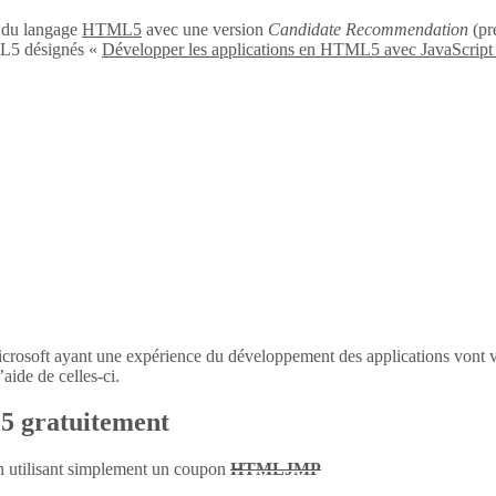
n du langage
HTML5
avec une version
Candidate Recommendation
(pré
L5 désignés «
Développer les applications en HTML5 avec JavaScript
icrosoft ayant une expérience du développement des applications vont 
aide de celles-ci.
l5 gratuitement
en utilisant simplement un coupon
HTMLJMP