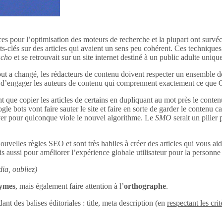
ces pour l’optimisation des moteurs de recherche et la plupart ont survéc
s-clés sur des articles qui avaient un sens peu cohérent. Ces techniques 
ncho
et se retrouvait sur un site internet destiné à un public adulte uniq
out a changé, les rédacteurs de contenu doivent respecter un ensemble d
tant d’engager les auteurs de contenu qui comprennent exactement ce que
 que copier les articles de certains en dupliquant au mot près le conten
le bots vont faire sauter le site et faire en sorte de garder le contenu c
uver pour quiconque viole le nouvel algorithme. Le
SMO
serait un pilier
ouvelles règles SEO et sont très habiles à créer des articles qui vous aid
s aussi pour améliorer l’expérience globale utilisateur pour la personne q
ia, oubliez)
nymes
, mais également faire attention à l’
orthographe
.
dant des balises éditoriales : title, meta description (en
respectant les crit