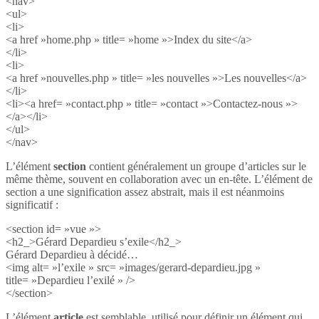
<nav>
<ul>
<li>
<a href »home.php » title= »home »>Index du site</a>
</li>
<li>
<a href »nouvelles.php » title= »les nouvelles »>Les nouvelles</a>
</li>
<li><a href= »contact.php » title= »contact »>Contactez-nous »>
</a></li>
</ul>
</nav>
L’élément
section
contient généralement un groupe d’articles sur le
même thème, souvent en collaboration avec un en-tête. L’élément de
section a une signification assez abstrait, mais il est néanmoins
significatif :
<section id= »vue »>
<h2_>Gérard Depardieu s’exile</h2_>
Gérard Depardieu à décidé…
<img alt= »l’exile » src= »images/gerard-depardieu.jpg »
title= »Depardieu l’exilé » />
</section>
L’élément
article
est semblable, utilisé pour définir un élément qui