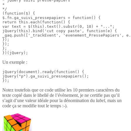
* jQuery suivi presse-papiers

*

*/

(function($) {

$.fn.ga_suivi_pressepapiers = function() {

return this.each(function() {

var text = $(this).text().substr(0, 10) + "...";

jQuery(this).bind('cut copy paste', function(e) {

_gaq.push(['_trackEvent', 'evenement_PressePapiers', e.
});

});

};

})(jQuery);
Un exemple :
jQuery(document).ready(function() {

jQuery("p").ga_suivi_pressepapiers();

});
Notez toutefois que ce code utilise les 10 premiers caractères du
texte copié dans le libellé de l’évènement, je ne certifie pas qu’il
s’agit d’une valeur idéale pour la dénomination du
label
, mais un
code ça se modifie tout le temps :-).