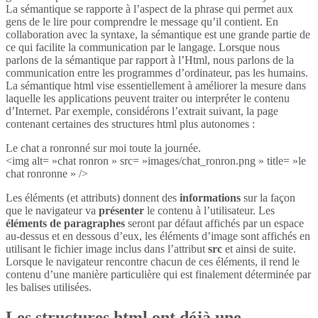
La sémantique se rapporte à l’aspect de la phrase qui permet aux
gens de le lire pour comprendre le message qu’il contient. En
collaboration avec la syntaxe, la sémantique est une grande partie de
ce qui facilite la communication par le langage. Lorsque nous
parlons de la sémantique par rapport à l’Html, nous parlons de la
communication entre les programmes d’ordinateur, pas les humains.
La sémantique html vise essentiellement à améliorer la mesure dans
laquelle les applications peuvent traiter ou interpréter le contenu
d’Internet. Par exemple, considérons l’extrait suivant, la page
contenant certaines des structures html plus autonomes :
Le chat a ronronné sur moi toute la journée.
<img alt= »chat ronron » src= »images/chat_ronron.png » title= »le
chat ronronne » />
Les éléments (et attributs) donnent des
informations
sur la façon
que le navigateur va
présenter
le contenu à l’utilisateur. Les
éléments de paragraphes
seront par défaut affichés par un espace
au-dessus et en dessous d’eux, les éléments d’image sont affichés en
utilisant le fichier image inclus dans l’attribut
src
et ainsi de suite.
Lorsque le navigateur rencontre chacun de ces éléments, il rend le
contenu d’une manière particulière qui est finalement déterminée par
les balises utilisées.
Les structures html ont déjà une