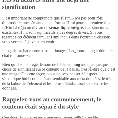
signification
Il est important de comprendre que l’Html5 n’a pas pour rôle
d’introduire une sémantique au format Html pour la première fois.
L’Html à
déjà
un niveau de
sémantique intégré
. Les structures
existantes Html sont significatifs à des degrés divers. Si vous
regardez cet élément familier Html inclus dans l’extrait ci-dessous
vous verrez où je veux en venir :
<img alt= »chat ronron » src= »images/chat_ronron.png » title= »le
chat ronronne » />
Bien qu’il soit abrégé, le nom de l’élément
img
indique quelque
chose de significatif sur le contenu de la balise, c’est-à-dire que c’est
une image. De cette façon, vous pouvez penser à l’aspect
sémantique html comme étant semblable aux méta données, le rôle
de la balise de l’élément et les noms d’attribut sont de décrire les
données.
Rappelez-vous au commencement, le
contenu était séparé du style
Certaines de ces structures que nous avons utilisées en Html