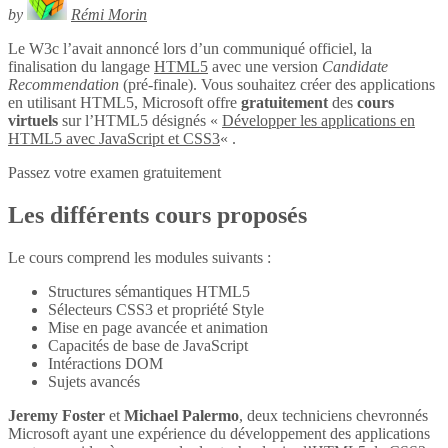
by
Rémi Morin
Le W3c l’avait annoncé lors d’un communiqué officiel, la
finalisation du langage
HTML5
avec une version
Candidate
Recommendation
(pré-finale). Vous souhaitez créer des applications
en utilisant HTML5, Microsoft offre
gratuitement
des
cours
virtuels
sur l’HTML5 désignés «
Développer les applications en
HTML5 avec JavaScript et CSS3
« .
Passez votre examen gratuitement
Les différents cours proposés
Le cours comprend les modules suivants :
Structures sémantiques HTML5
Sélecteurs CSS3 et propriété Style
Mise en page avancée et animation
Capacités de base de JavaScript
Intéractions DOM
Sujets avancés
Jeremy Foster
et
Michael Palermo
, deux techniciens chevronnés
Microsoft ayant une expérience du développement des applications