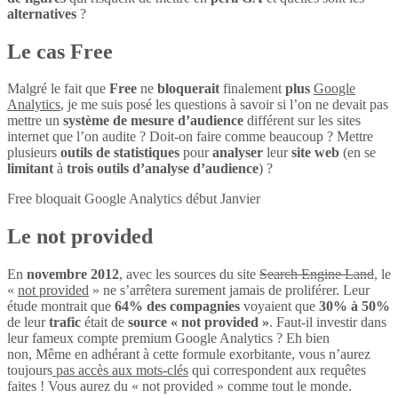
alternatives
?
Le cas Free
Malgré le fait que
Free
ne
bloquerait
finalement
plus
Google
Analytics
, je me suis posé les questions à savoir si l’on ne devait pas
mettre un
système de mesure d’audience
différent sur les sites
internet que l’on audite ? Doit-on faire comme beaucoup ? Mettre
plusieurs
outils de statistiques
pour
analyser
leur
site web
(en se
limitant
à
trois outils d’analyse d’audience
) ?
Free bloquait Google Analytics début Janvier
Le not provided
En
novembre 2012
, avec les sources du site
Search Engine Land
, le
«
not provided
» ne s’arrêtera surement jamais de proliférer. Leur
étude montrait que
64% des compagnies
voyaient que
30% à 50%
de leur
trafic
était de
source « not provided »
. Faut-il investir dans
leur fameux compte premium Google Analytics ? Eh bien
non, Même en adhérant à cette formule exorbitante, vous n’aurez
toujours
pas accès aux mots-clés
qui correspondent aux requêtes
faites ! Vous aurez du « not provided » comme tout le monde.