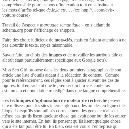
compréhensible pour les bots d’indexation tout en substituant
les
mots d’arrêts
tel-que
de,le,la etc… .
(ex: http://…com/avis-
voiture-course)
Travail de l’aspect «
marquage sémantique
» en s’aidant du
schema.org pour l’affichage de
snippets
.
Faire des choix judicieux de
mots-clés
, mais en faisant attention à ne
pas alourdir le texte, soyez raisonnable.
Savoir faire un choix des
images
et de travailler les attributs title et
alt (alt étant particulièrement spécifique aux Google bots).
Miss Seo Girl propose dans les deux premiers paragraphes de son
article une liste d’outils aidant à la rédaction de contenu. Comme
pour le référencement, ces règles sont à ajuster suivant les cas de
figures, tout en sachant que le premier qui lira vos contenus
est humain et donc doit être rédigé dans une langue compréhensible.
Les
techniques d’optimisation de moteur de recherche
peuvent
être utilisées pour les sites internet globaux, les articles en ligne et les
blogs. Lorsqu’ils sont utilisés correctement, les gens ne réalisent
même pas qu’ils lisent quelque chose qui avait pour but de les attirer
vers le site internet. En fait, ils pensent qu’ils lisent quelque chose
qui a été fait pour être lu. Eh bien, cela est vrai si l’entreprise qui