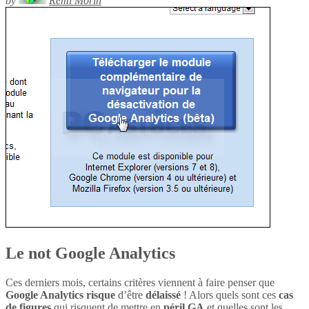
by
Rémi Morin
Le not Google Analytics
Ces derniers mois, certains critères viennent à faire penser que
Google Analytics
risque
d’être
délaissé
! Alors quels sont ces
cas
de figures
qui risquent de mettre en
péril
GA
et quelles sont les