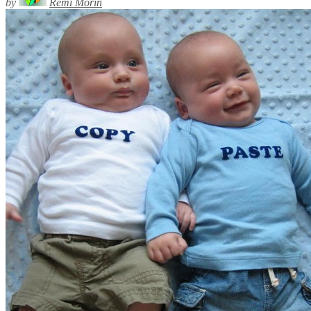
by
Rémi Morin