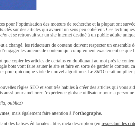
ces pour l’optimisation des moteurs de recherche et la plupart ont survéc
s-clés sur des articles qui avaient un sens peu cohérent. Ces techniques 
ncho
et se retrouvait sur un site internet destiné à un public adulte uniq
out a changé, les rédacteurs de contenu doivent respecter un ensemble d
tant d’engager les auteurs de contenu qui comprennent exactement ce que
 que copier les articles de certains en dupliquant au mot près le conten
le bots vont faire sauter le site et faire en sorte de garder le contenu c
uver pour quiconque viole le nouvel algorithme. Le
SMO
serait un pilier
ouvelles règles SEO et sont très habiles à créer des articles qui vous aid
s aussi pour améliorer l’expérience globale utilisateur pour la personne q
ia, oubliez)
nymes
, mais également faire attention à l’
orthographe
.
dant des balises éditoriales : title, meta description (en
respectant les crit