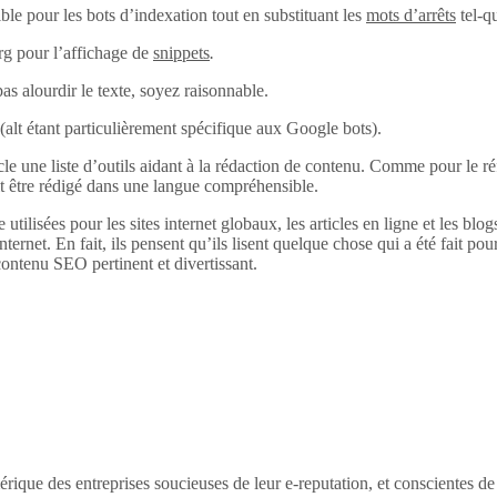
ble pour les bots d’indexation tout en substituant les
mots d’arrêts
tel-q
rg pour l’affichage de
snippets
.
pas alourdir le texte, soyez raisonnable.
alt (alt étant particulièrement spécifique aux Google bots).
 une liste d’outils aidant à la rédaction de contenu. Comme pour le réfé
it être rédigé dans une langue compréhensible.
 utilisées pour les sites internet globaux, les articles en ligne et les bl
internet. En fait, ils pensent qu’ils lisent quelque chose qui a été fait pour
ontenu SEO pertinent et divertissant.
érique des entreprises soucieuses de leur e-reputation, et conscientes d