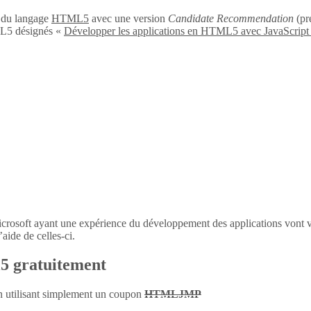
n du langage
HTML5
avec une version
Candidate Recommendation
(pré
L5 désignés «
Développer les applications en HTML5 avec JavaScript
icrosoft ayant une expérience du développement des applications vont 
aide de celles-ci.
l5 gratuitement
en utilisant simplement un coupon
HTMLJMP