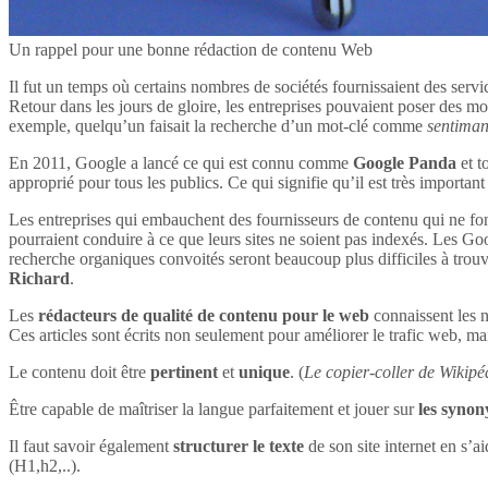
Un rappel pour une bonne rédaction de contenu Web
Il fut un temps où certains nombres de sociétés fournissaient des servi
Retour dans les jours de gloire, les entreprises pouvaient poser des mot
exemple, quelqu’un faisait la recherche d’un mot-clé comme
sentima
En 2011, Google a lancé ce qui est connu comme
Google Panda
et t
approprié pour tous les publics. Ce qui signifie qu’il est très impor
Les entreprises qui embauchent des fournisseurs de contenu qui ne font
pourraient conduire à ce que leurs sites ne soient pas indexés. Les Goog
recherche organiques convoités seront beaucoup plus difficiles à tro
Richard
.
Les
rédacteurs de qualité de contenu pour le web
connaissent les n
Ces articles sont écrits non seulement pour améliorer le trafic web, mai
Le contenu doit être
pertinent
et
unique
. (
Le copier-coller de Wikipéd
Être capable de maîtriser la langue parfaitement et jouer sur
les syno
Il faut savoir également
structurer le texte
de son site internet en s’ai
(H1,h2,..).