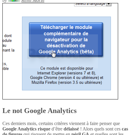
by
Rémi Morin
Le not Google Analytics
Ces derniers mois, certains critères viennent à faire penser que
Google Analytics
risque
d’être
délaissé
! Alors quels sont ces
cas
de figures
qui risquent de mettre en
péril
GA
et quelles sont les