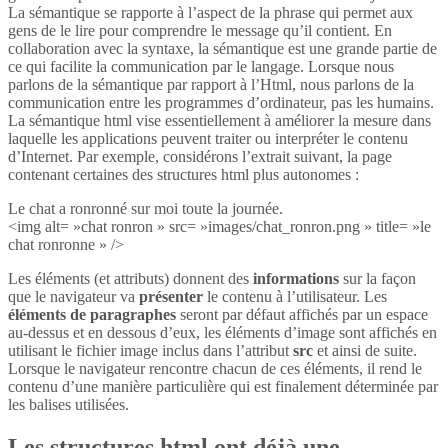
La sémantique se rapporte à l’aspect de la phrase qui permet aux
gens de le lire pour comprendre le message qu’il contient. En
collaboration avec la syntaxe, la sémantique est une grande partie de
ce qui facilite la communication par le langage. Lorsque nous
parlons de la sémantique par rapport à l’Html, nous parlons de la
communication entre les programmes d’ordinateur, pas les humains.
La sémantique html vise essentiellement à améliorer la mesure dans
laquelle les applications peuvent traiter ou interpréter le contenu
d’Internet. Par exemple, considérons l’extrait suivant, la page
contenant certaines des structures html plus autonomes :
Le chat a ronronné sur moi toute la journée.
<img alt= »chat ronron » src= »images/chat_ronron.png » title= »le
chat ronronne » />
Les éléments (et attributs) donnent des
informations
sur la façon
que le navigateur va
présenter
le contenu à l’utilisateur. Les
éléments de paragraphes
seront par défaut affichés par un espace
au-dessus et en dessous d’eux, les éléments d’image sont affichés en
utilisant le fichier image inclus dans l’attribut
src
et ainsi de suite.
Lorsque le navigateur rencontre chacun de ces éléments, il rend le
contenu d’une manière particulière qui est finalement déterminée par
les balises utilisées.
Les structures html ont déjà une