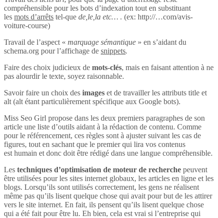
compréhensible pour les bots d’indexation tout en substituant
les
mots d’arrêts
tel-que
de,le,la etc… .
(ex: http://…com/avis-
voiture-course)
Travail de l’aspect «
marquage sémantique
» en s’aidant du
schema.org pour l’affichage de
snippets
.
Faire des choix judicieux de
mots-clés
, mais en faisant attention à ne
pas alourdir le texte, soyez raisonnable.
Savoir faire un choix des
images
et de travailler les attributs title et
alt (alt étant particulièrement spécifique aux Google bots).
Miss Seo Girl propose dans les deux premiers paragraphes de son
article une liste d’outils aidant à la rédaction de contenu. Comme
pour le référencement, ces règles sont à ajuster suivant les cas de
figures, tout en sachant que le premier qui lira vos contenus
est humain et donc doit être rédigé dans une langue compréhensible.
Les
techniques d’optimisation de moteur de recherche
peuvent
être utilisées pour les sites internet globaux, les articles en ligne et les
blogs. Lorsqu’ils sont utilisés correctement, les gens ne réalisent
même pas qu’ils lisent quelque chose qui avait pour but de les attirer
vers le site internet. En fait, ils pensent qu’ils lisent quelque chose
qui a été fait pour être lu. Eh bien, cela est vrai si l’entreprise qui