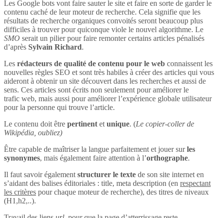
Les Google bots vont faire sauter le site et faire en sorte de garder le
contenu caché de leur moteur de recherche. Cela signifie que les
résultats de recherche organiques convoités seront beaucoup plus
difficiles à trouver pour quiconque viole le nouvel algorithme. Le
SMO
serait un pilier pour faire remonter certains articles pénalisés
d’après
Sylvain Richard
.
Les
rédacteurs de qualité de contenu pour le web
connaissent les
nouvelles règles SEO et sont très habiles à créer des articles qui vous
aideront à obtenir un site découvert dans les recherches et aussi de
sens. Ces articles sont écrits non seulement pour améliorer le
trafic web, mais aussi pour améliorer l’expérience globale utilisateur
pour la personne qui trouve l’article.
Le contenu doit être
pertinent
et
unique
. (
Le copier-coller de
Wikipédia, oubliez)
Être capable de maîtriser la langue parfaitement et jouer sur
les
synonymes
, mais également faire attention à l’
orthographe
.
Il faut savoir également
structurer le texte
de son site internet en
s’aidant des balises éditoriales : title, meta description (en
respectant
les critères
pour chaque moteur de recherche), des titres de niveaux
(H1,h2,..).
Travail des liens
url
, pour que la page d’atterrissage reste