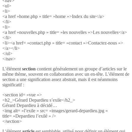
<nav>
<ul>
<li>
<a href »home.php » title= »home »>Index du site</a>
</li>
<li>
<a href »nouvelles.php » title= »les nouvelles »>Les nouvelles</a>
</li>
<li><a href= »contact.php » title= »contact »>Contactez-nous »>
</a></li>
</ul>
</nav>
L’élément
section
contient généralement un groupe d’articles sur le
même thème, souvent en collaboration avec un en-tête. L’élément de
section a une signification assez abstrait, mais il est néanmoins
significatif :
<section id= »vue »>
<h2_>Gérard Depardieu s’exile</h2_>
Gérard Depardieu à décidé…
<img alt= »l’exile » src= »images/gerard-depardieu.jpg »
title= »Depardieu l’exilé » />
</section>
L’élément
article
est semblable, utilisé pour définir un élément qui