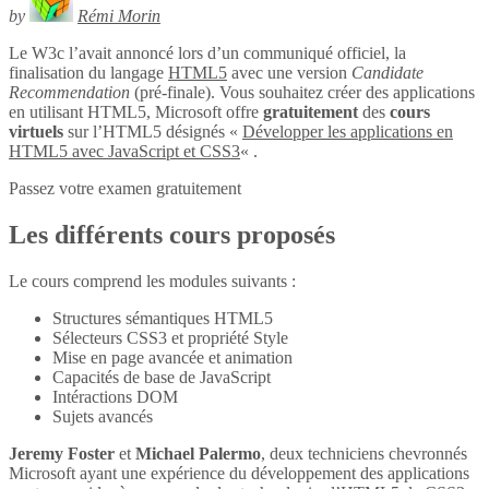
by
Rémi Morin
Le W3c l’avait annoncé lors d’un communiqué officiel, la
finalisation du langage
HTML5
avec une version
Candidate
Recommendation
(pré-finale). Vous souhaitez créer des applications
en utilisant HTML5, Microsoft offre
gratuitement
des
cours
virtuels
sur l’HTML5 désignés «
Développer les applications en
HTML5 avec JavaScript et CSS3
« .
Passez votre examen gratuitement
Les différents cours proposés
Le cours comprend les modules suivants :
Structures sémantiques HTML5
Sélecteurs CSS3 et propriété Style
Mise en page avancée et animation
Capacités de base de JavaScript
Intéractions DOM
Sujets avancés
Jeremy Foster
et
Michael Palermo
, deux techniciens chevronnés
Microsoft ayant une expérience du développement des applications