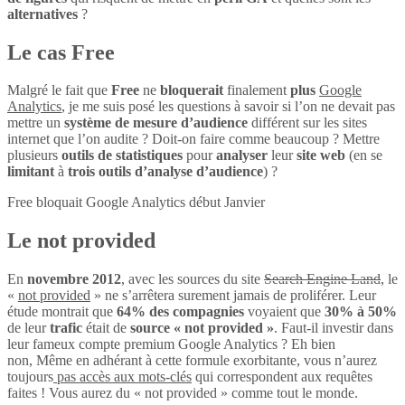
alternatives
?
Le cas Free
Malgré le fait que
Free
ne
bloquerait
finalement
plus
Google
Analytics
, je me suis posé les questions à savoir si l’on ne devait pas
mettre un
système de mesure d’audience
différent sur les sites
internet que l’on audite ? Doit-on faire comme beaucoup ? Mettre
plusieurs
outils de statistiques
pour
analyser
leur
site web
(en se
limitant
à
trois outils d’analyse d’audience
) ?
Free bloquait Google Analytics début Janvier
Le not provided
En
novembre 2012
, avec les sources du site
Search Engine Land
, le
«
not provided
» ne s’arrêtera surement jamais de proliférer. Leur
étude montrait que
64% des compagnies
voyaient que
30% à 50%
de leur
trafic
était de
source « not provided »
. Faut-il investir dans
leur fameux compte premium Google Analytics ? Eh bien
non, Même en adhérant à cette formule exorbitante, vous n’aurez
toujours
pas accès aux mots-clés
qui correspondent aux requêtes
faites ! Vous aurez du « not provided » comme tout le monde.