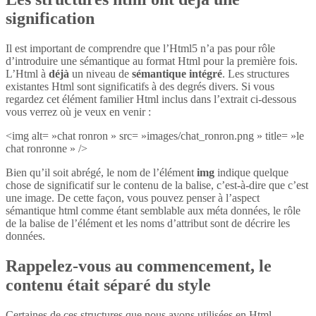
signification
Il est important de comprendre que l’Html5 n’a pas pour rôle
d’introduire une sémantique au format Html pour la première fois.
L’Html à
déjà
un niveau de
sémantique intégré
. Les structures
existantes Html sont significatifs à des degrés divers. Si vous
regardez cet élément familier Html inclus dans l’extrait ci-dessous
vous verrez où je veux en venir :
<img alt= »chat ronron » src= »images/chat_ronron.png » title= »le
chat ronronne » />
Bien qu’il soit abrégé, le nom de l’élément
img
indique quelque
chose de significatif sur le contenu de la balise, c’est-à-dire que c’est
une image. De cette façon, vous pouvez penser à l’aspect
sémantique html comme étant semblable aux méta données, le rôle
de la balise de l’élément et les noms d’attribut sont de décrire les
données.
Rappelez-vous au commencement, le
contenu était séparé du style
Certaines de ces structures que nous avons utilisées en Html