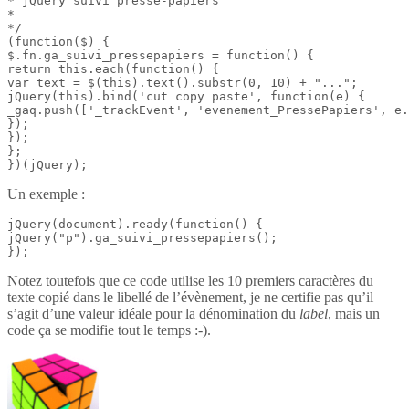
* jQuery suivi presse-papiers

*

*/

(function($) {

$.fn.ga_suivi_pressepapiers = function() {

return this.each(function() {

var text = $(this).text().substr(0, 10) + "...";

jQuery(this).bind('cut copy paste', function(e) {

_gaq.push(['_trackEvent', 'evenement_PressePapiers', e.
});

});

};

})(jQuery);
Un exemple :
jQuery(document).ready(function() {

jQuery("p").ga_suivi_pressepapiers();

});
Notez toutefois que ce code utilise les 10 premiers caractères du
texte copié dans le libellé de l’évènement, je ne certifie pas qu’il
s’agit d’une valeur idéale pour la dénomination du
label
, mais un
code ça se modifie tout le temps :-).