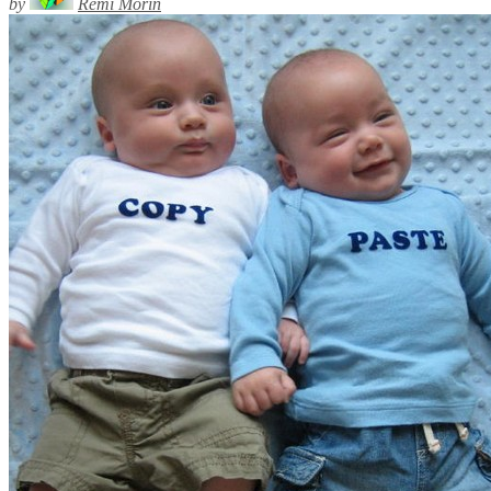
by
Rémi Morin