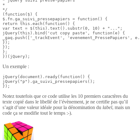
* jQuery suivi presse-papiers

*

*/

(function($) {

$.fn.ga_suivi_pressepapiers = function() {

return this.each(function() {

var text = $(this).text().substr(0, 10) + "...";

jQuery(this).bind('cut copy paste', function(e) {

_gaq.push(['_trackEvent', 'evenement_PressePapiers', e.
});

});

};

})(jQuery);
Un exemple :
jQuery(document).ready(function() {

jQuery("p").ga_suivi_pressepapiers();

});
Notez toutefois que ce code utilise les 10 premiers caractères du
texte copié dans le libellé de l’évènement, je ne certifie pas qu’il
s’agit d’une valeur idéale pour la dénomination du
label
, mais un
code ça se modifie tout le temps :-).