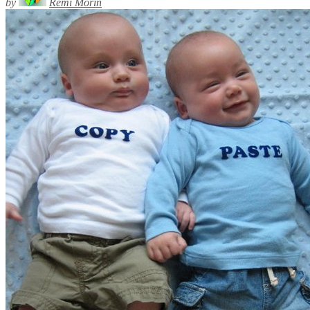
by
Rémi Morin