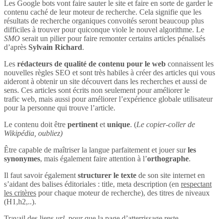
Les Google bots vont faire sauter le site et faire en sorte de garder le
contenu caché de leur moteur de recherche. Cela signifie que les
résultats de recherche organiques convoités seront beaucoup plus
difficiles à trouver pour quiconque viole le nouvel algorithme. Le
SMO
serait un pilier pour faire remonter certains articles pénalisés
d’après
Sylvain Richard
.
Les
rédacteurs de qualité de contenu pour le web
connaissent les
nouvelles règles SEO et sont très habiles à créer des articles qui vous
aideront à obtenir un site découvert dans les recherches et aussi de
sens. Ces articles sont écrits non seulement pour améliorer le
trafic web, mais aussi pour améliorer l’expérience globale utilisateur
pour la personne qui trouve l’article.
Le contenu doit être
pertinent
et
unique
. (
Le copier-coller de
Wikipédia, oubliez)
Être capable de maîtriser la langue parfaitement et jouer sur
les
synonymes
, mais également faire attention à l’
orthographe
.
Il faut savoir également
structurer le texte
de son site internet en
s’aidant des balises éditoriales : title, meta description (en
respectant
les critères
pour chaque moteur de recherche), des titres de niveaux
(H1,h2,..).
Travail des liens
url
, pour que la page d’atterrissage reste