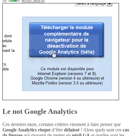
by
Rémi Morin
Le not Google Analytics
Ces derniers mois, certains critères viennent à faire penser que
Google Analytics
risque
d’être
délaissé
! Alors quels sont ces
cas
de figures
qui risquent de mettre en
péril
GA
et quelles sont les