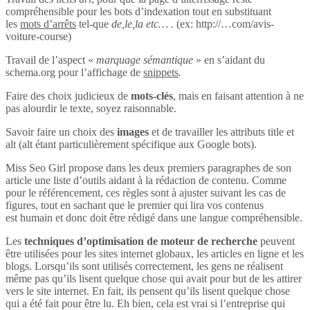
compréhensible pour les bots d’indexation tout en substituant
les
mots d’arrêts
tel-que
de,le,la etc… .
(ex: http://…com/avis-
voiture-course)
Travail de l’aspect «
marquage sémantique
» en s’aidant du
schema.org pour l’affichage de
snippets
.
Faire des choix judicieux de
mots-clés
, mais en faisant attention à ne
pas alourdir le texte, soyez raisonnable.
Savoir faire un choix des
images
et de travailler les attributs title et
alt (alt étant particulièrement spécifique aux Google bots).
Miss Seo Girl propose dans les deux premiers paragraphes de son
article une liste d’outils aidant à la rédaction de contenu. Comme
pour le référencement, ces règles sont à ajuster suivant les cas de
figures, tout en sachant que le premier qui lira vos contenus
est humain et donc doit être rédigé dans une langue compréhensible.
Les
techniques d’optimisation de moteur de recherche
peuvent
être utilisées pour les sites internet globaux, les articles en ligne et les
blogs. Lorsqu’ils sont utilisés correctement, les gens ne réalisent
même pas qu’ils lisent quelque chose qui avait pour but de les attirer
vers le site internet. En fait, ils pensent qu’ils lisent quelque chose
qui a été fait pour être lu. Eh bien, cela est vrai si l’entreprise qui