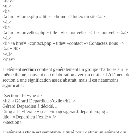
<nav>
<ul>
<li>
<a href »home.php » title= »home »>Index du site</a>
</li>
<li>
<a href »nouvelles.php » title= »les nouvelles »>Les nouvelles</a>
</li>
<li><a href= »contact.php » title= »contact »>Contactez-nous »>
</a></li>
</ul>
</nav>
L’élément
section
contient généralement un groupe d’articles sur le
même thème, souvent en collaboration avec un en-tête. L’élément de
section a une signification assez abstrait, mais il est néanmoins
significatif :
<section id= »vue »>
<h2_>Gérard Depardieu s’exile</h2_>
Gérard Depardieu à décidé…
<img alt= »l’exile » src= »images/gerard-depardieu.jpg »
title= »Depardieu l’exilé » />
</section>
L’élément
article
est semblable, utilisé pour définir un élément qui