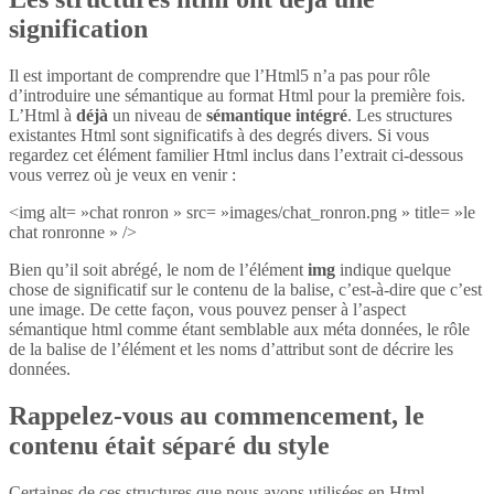
signification
Il est important de comprendre que l’Html5 n’a pas pour rôle
d’introduire une sémantique au format Html pour la première fois.
L’Html à
déjà
un niveau de
sémantique intégré
. Les structures
existantes Html sont significatifs à des degrés divers. Si vous
regardez cet élément familier Html inclus dans l’extrait ci-dessous
vous verrez où je veux en venir :
<img alt= »chat ronron » src= »images/chat_ronron.png » title= »le
chat ronronne » />
Bien qu’il soit abrégé, le nom de l’élément
img
indique quelque
chose de significatif sur le contenu de la balise, c’est-à-dire que c’est
une image. De cette façon, vous pouvez penser à l’aspect
sémantique html comme étant semblable aux méta données, le rôle
de la balise de l’élément et les noms d’attribut sont de décrire les
données.
Rappelez-vous au commencement, le
contenu était séparé du style
Certaines de ces structures que nous avons utilisées en Html