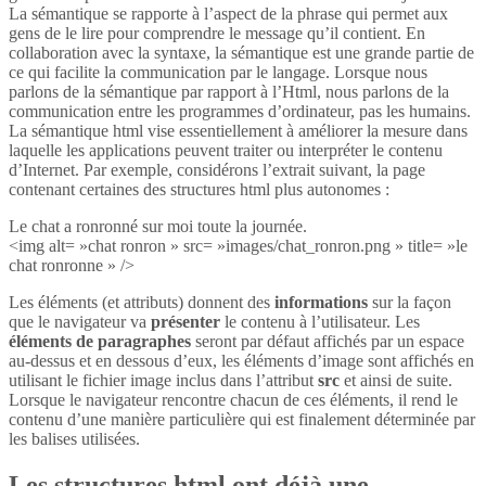
La sémantique se rapporte à l’aspect de la phrase qui permet aux
gens de le lire pour comprendre le message qu’il contient. En
collaboration avec la syntaxe, la sémantique est une grande partie de
ce qui facilite la communication par le langage. Lorsque nous
parlons de la sémantique par rapport à l’Html, nous parlons de la
communication entre les programmes d’ordinateur, pas les humains.
La sémantique html vise essentiellement à améliorer la mesure dans
laquelle les applications peuvent traiter ou interpréter le contenu
d’Internet. Par exemple, considérons l’extrait suivant, la page
contenant certaines des structures html plus autonomes :
Le chat a ronronné sur moi toute la journée.
<img alt= »chat ronron » src= »images/chat_ronron.png » title= »le
chat ronronne » />
Les éléments (et attributs) donnent des
informations
sur la façon
que le navigateur va
présenter
le contenu à l’utilisateur. Les
éléments de paragraphes
seront par défaut affichés par un espace
au-dessus et en dessous d’eux, les éléments d’image sont affichés en
utilisant le fichier image inclus dans l’attribut
src
et ainsi de suite.
Lorsque le navigateur rencontre chacun de ces éléments, il rend le
contenu d’une manière particulière qui est finalement déterminée par
les balises utilisées.
Les structures html ont déjà une