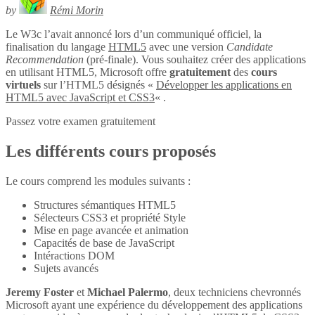
by
Rémi Morin
Le W3c l’avait annoncé lors d’un communiqué officiel, la
finalisation du langage
HTML5
avec une version
Candidate
Recommendation
(pré-finale). Vous souhaitez créer des applications
en utilisant HTML5, Microsoft offre
gratuitement
des
cours
virtuels
sur l’HTML5 désignés «
Développer les applications en
HTML5 avec JavaScript et CSS3
« .
Passez votre examen gratuitement
Les différents cours proposés
Le cours comprend les modules suivants :
Structures sémantiques HTML5
Sélecteurs CSS3 et propriété Style
Mise en page avancée et animation
Capacités de base de JavaScript
Intéractions DOM
Sujets avancés
Jeremy Foster
et
Michael Palermo
, deux techniciens chevronnés
Microsoft ayant une expérience du développement des applications