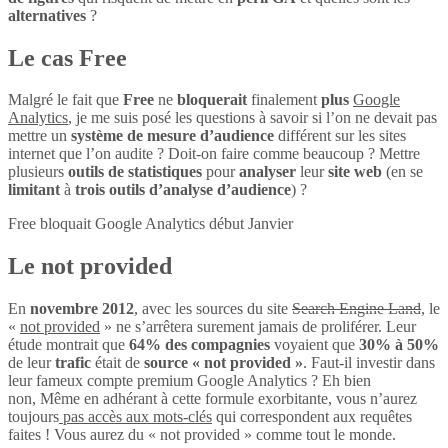
alternatives
?
Le cas Free
Malgré le fait que
Free
ne
bloquerait
finalement
plus
Google
Analytics
, je me suis posé les questions à savoir si l’on ne devait pas
mettre un
système de mesure d’audience
différent sur les sites
internet que l’on audite ? Doit-on faire comme beaucoup ? Mettre
plusieurs
outils de statistiques
pour
analyser
leur
site web
(en se
limitant
à
trois outils d’analyse d’audience
) ?
Free bloquait Google Analytics début Janvier
Le not provided
En
novembre 2012
, avec les sources du site
Search Engine Land
, le
«
not provided
» ne s’arrêtera surement jamais de proliférer. Leur
étude montrait que
64% des compagnies
voyaient que
30% à 50%
de leur
trafic
était de
source « not provided »
. Faut-il investir dans
leur fameux compte premium Google Analytics ? Eh bien
non, Même en adhérant à cette formule exorbitante, vous n’aurez
toujours
pas accès aux mots-clés
qui correspondent aux requêtes
faites ! Vous aurez du « not provided » comme tout le monde.