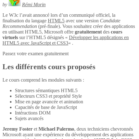
by
Rémi Morin
Le W3c l’avait annoncé lors d’un communiqué officiel, la
finalisation du langage
HTML5
avec une version
Candidate
Recommendation
(pré-finale). Vous souhaitez créer des applications
en utilisant HTML5, Microsoft offre
gratuitement
des
cours
virtuels
sur l’HTML5 désignés «
Développer les applications en
HTML5 avec JavaScript et CSS3
« .
Passez votre examen gratuitement
Les différents cours proposés
Le cours comprend les modules suivants :
Structures sémantiques HTML5
Sélecteurs CSS3 et propriété Style
Mise en page avancée et animation
Capacités de base de JavaScript
Intéractions DOM
Sujets avancés
Jeremy Foster
et
Michael Palermo
, deux techniciens chevronnés
Microsoft ayant une expérience du développement des applications