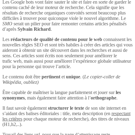
Les Google bots vont faire sauter le site et faire en sorte de garder le
contenu caché de leur moteur de recherche. Cela signifie que les
résultats de recherche organiques convoités seront beaucoup plus
difficiles à trouver pour quiconque viole le nouvel algorithme. Le
SMO
serait un pilier pour faire remonter certains articles pénalisés
d’après
Sylvain Richard
.
Les
rédacteurs de qualité de contenu pour le web
connaissent les
nouvelles règles SEO et sont très habiles à créer des articles qui vous
aideront à obtenir un site découvert dans les recherches et aussi de
sens. Ces articles sont écrits non seulement pour améliorer le
trafic web, mais aussi pour améliorer l’expérience globale utilisateur
pour la personne qui trouve l’article.
Le contenu doit être
pertinent
et
unique
. (
Le copier-coller de
Wikipédia, oubliez)
Être capable de maîtriser la langue parfaitement et jouer sur
les
synonymes
, mais également faire attention à l’
orthographe
.
Il faut savoir également
structurer le texte
de son site internet en
s’aidant des balises éditoriales : title, meta description (en
respectant
les critères
pour chaque moteur de recherche), des titres de niveaux
(H1,h2,..).
Travail des liens
url
, pour que la page d’atterrissage reste