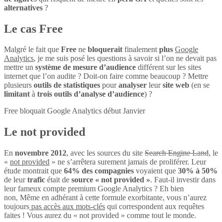
alternatives
?
Le cas Free
Malgré le fait que
Free
ne
bloquerait
finalement
plus
Google
Analytics
, je me suis posé les questions à savoir si l’on ne devait pas
mettre un
système de mesure d’audience
différent sur les sites
internet que l’on audite ? Doit-on faire comme beaucoup ? Mettre
plusieurs
outils de statistiques
pour
analyser
leur
site web
(en se
limitant
à
trois outils d’analyse d’audience
) ?
Free bloquait Google Analytics début Janvier
Le not provided
En
novembre 2012
, avec les sources du site
Search Engine Land
, le
«
not provided
» ne s’arrêtera surement jamais de proliférer. Leur
étude montrait que
64% des compagnies
voyaient que
30% à 50%
de leur
trafic
était de
source « not provided »
. Faut-il investir dans
leur fameux compte premium Google Analytics ? Eh bien
non, Même en adhérant à cette formule exorbitante, vous n’aurez
toujours
pas accès aux mots-clés
qui correspondent aux requêtes
faites ! Vous aurez du « not provided » comme tout le monde.