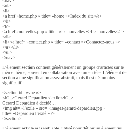
<nav>
<ul>
<li>
<a href »home.php » title= »home »>Index du site</a>
</li>
<li>
<a href »nouvelles.php » title= »les nouvelles »>Les nouvelles</a>
</li>
<li><a href= »contact.php » title= »contact »>Contactez-nous »>
</a></li>
</ul>
</nav>
L’élément
section
contient généralement un groupe d’articles sur le
même thème, souvent en collaboration avec un en-tête. L’élément de
section a une signification assez abstrait, mais il est néanmoins
significatif :
<section id= »vue »>
<h2_>Gérard Depardieu s’exile</h2_>
Gérard Depardieu à décidé…
<img alt= »l’exile » src= »images/gerard-depardieu.jpg »
title= »Depardieu l’exilé » />
</section>
L’élément
article
est semblable, utilisé pour définir un élément qui