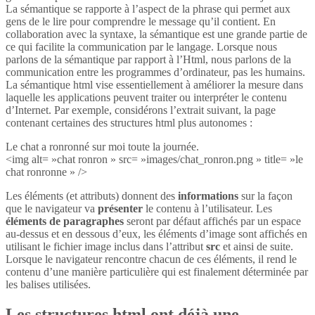
La sémantique se rapporte à l’aspect de la phrase qui permet aux
gens de le lire pour comprendre le message qu’il contient. En
collaboration avec la syntaxe, la sémantique est une grande partie de
ce qui facilite la communication par le langage. Lorsque nous
parlons de la sémantique par rapport à l’Html, nous parlons de la
communication entre les programmes d’ordinateur, pas les humains.
La sémantique html vise essentiellement à améliorer la mesure dans
laquelle les applications peuvent traiter ou interpréter le contenu
d’Internet. Par exemple, considérons l’extrait suivant, la page
contenant certaines des structures html plus autonomes :
Le chat a ronronné sur moi toute la journée.
<img alt= »chat ronron » src= »images/chat_ronron.png » title= »le
chat ronronne » />
Les éléments (et attributs) donnent des
informations
sur la façon
que le navigateur va
présenter
le contenu à l’utilisateur. Les
éléments de paragraphes
seront par défaut affichés par un espace
au-dessus et en dessous d’eux, les éléments d’image sont affichés en
utilisant le fichier image inclus dans l’attribut
src
et ainsi de suite.
Lorsque le navigateur rencontre chacun de ces éléments, il rend le
contenu d’une manière particulière qui est finalement déterminée par
les balises utilisées.
Les structures html ont déjà une