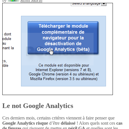
by
Rémi Morin
Le not Google Analytics
Ces derniers mois, certains critères viennent à faire penser que
Google Analytics
risque
d’être
délaissé
! Alors quels sont ces
cas
de figures
qui risquent de mettre en
péril
GA
et quelles sont les