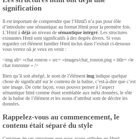
signification
Il est important de comprendre que l’Html5 n’a pas pour rôle
d’introduire une sémantique au format Html pour la première fois.
L’Html à
déjà
un niveau de
sémantique intégré
. Les structures
existantes Html sont significatifs à des degrés divers. Si vous
regardez cet élément familier Html inclus dans l’extrait ci-dessous
vous verrez où je veux en venir :
<img alt= »chat ronron » src= »images/chat_ronron.png » title= »le
chat ronronne » />
Bien qu’il soit abrégé, le nom de l’élément
img
indique quelque
chose de significatif sur le contenu de la balise, c’est-à-dire que c’est
une image. De cette façon, vous pouvez penser à l’aspect
sémantique html comme étant semblable aux méta données, le rôle
de la balise de l’élément et les noms d’attribut sont de décrire les
données.
Rappelez-vous au commencement, le
contenu était séparé du style
Certaines de ces structures que nous avons utilisées en Html