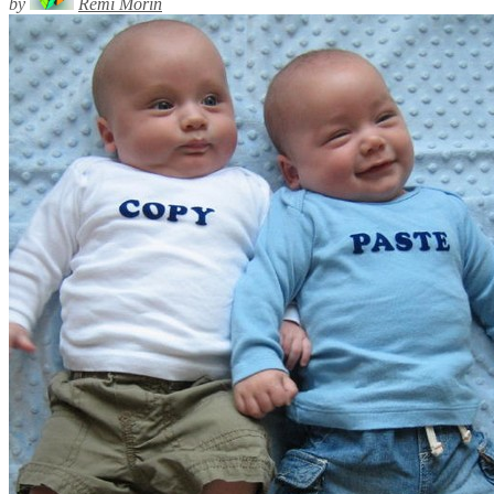
by
Rémi Morin