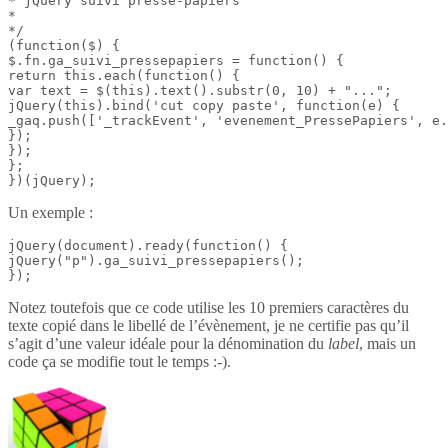
* jQuery suivi presse-papiers

*

*/

(function($) {

$.fn.ga_suivi_pressepapiers = function() {

return this.each(function() {

var text = $(this).text().substr(0, 10) + "...";

jQuery(this).bind('cut copy paste', function(e) {

_gaq.push(['_trackEvent', 'evenement_PressePapiers', e.
});

});

};

})(jQuery);
Un exemple :
jQuery(document).ready(function() {

jQuery("p").ga_suivi_pressepapiers();

});
Notez toutefois que ce code utilise les 10 premiers caractères du
texte copié dans le libellé de l’évènement, je ne certifie pas qu’il
s’agit d’une valeur idéale pour la dénomination du
label
, mais un
code ça se modifie tout le temps :-).