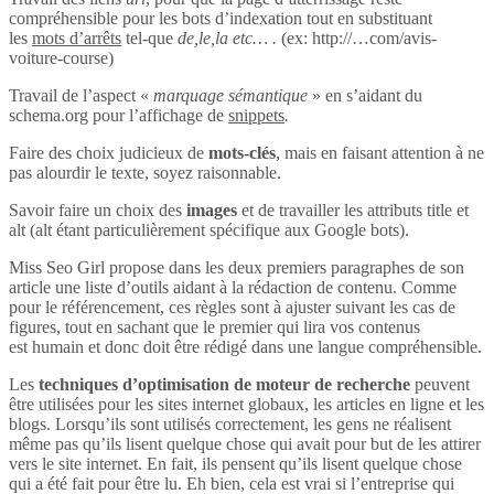
compréhensible pour les bots d’indexation tout en substituant
les
mots d’arrêts
tel-que
de,le,la etc… .
(ex: http://…com/avis-
voiture-course)
Travail de l’aspect «
marquage sémantique
» en s’aidant du
schema.org pour l’affichage de
snippets
.
Faire des choix judicieux de
mots-clés
, mais en faisant attention à ne
pas alourdir le texte, soyez raisonnable.
Savoir faire un choix des
images
et de travailler les attributs title et
alt (alt étant particulièrement spécifique aux Google bots).
Miss Seo Girl propose dans les deux premiers paragraphes de son
article une liste d’outils aidant à la rédaction de contenu. Comme
pour le référencement, ces règles sont à ajuster suivant les cas de
figures, tout en sachant que le premier qui lira vos contenus
est humain et donc doit être rédigé dans une langue compréhensible.
Les
techniques d’optimisation de moteur de recherche
peuvent
être utilisées pour les sites internet globaux, les articles en ligne et les
blogs. Lorsqu’ils sont utilisés correctement, les gens ne réalisent
même pas qu’ils lisent quelque chose qui avait pour but de les attirer
vers le site internet. En fait, ils pensent qu’ils lisent quelque chose
qui a été fait pour être lu. Eh bien, cela est vrai si l’entreprise qui