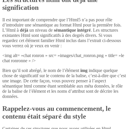
signification
Il est important de comprendre que l’Html5 n’a pas pour rôle
d’introduire une sémantique au format Html pour la première fois.
L’Html à
déjà
un niveau de
sémantique intégré
. Les structures
existantes Html sont significatifs à des degrés divers. Si vous
regardez cet élément familier Html inclus dans l’extrait ci-dessous
vous verrez où je veux en venir :
<img alt= »chat ronron » src= »images/chat_ronron.png » title= »le
chat ronronne » />
Bien qu’il soit abrégé, le nom de l’élément
img
indique quelque
chose de significatif sur le contenu de la balise, c’est-à-dire que c’est
une image. De cette façon, vous pouvez penser à l’aspect
sémantique html comme étant semblable aux méta données, le rôle
de la balise de l’élément et les noms d’attribut sont de décrire les
données.
Rappelez-vous au commencement, le
contenu était séparé du style
Certaines de ces structures que nous avons utilisées en Html