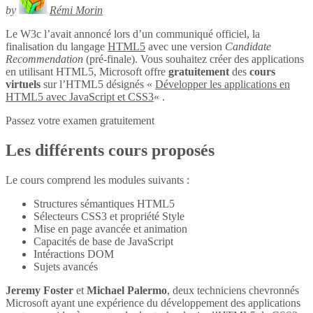
by
Rémi Morin
Le W3c l’avait annoncé lors d’un communiqué officiel, la
finalisation du langage
HTML5
avec une version
Candidate
Recommendation
(pré-finale). Vous souhaitez créer des applications
en utilisant HTML5, Microsoft offre
gratuitement
des
cours
virtuels
sur l’HTML5 désignés «
Développer les applications en
HTML5 avec JavaScript et CSS3
« .
Passez votre examen gratuitement
Les différents cours proposés
Le cours comprend les modules suivants :
Structures sémantiques HTML5
Sélecteurs CSS3 et propriété Style
Mise en page avancée et animation
Capacités de base de JavaScript
Intéractions DOM
Sujets avancés
Jeremy Foster
et
Michael Palermo
, deux techniciens chevronnés
Microsoft ayant une expérience du développement des applications