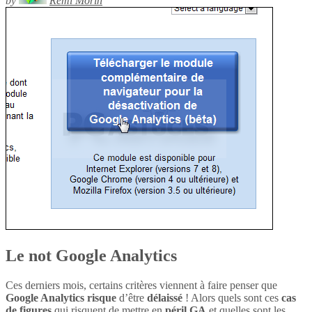
by
Rémi Morin
Le not Google Analytics
Ces derniers mois, certains critères viennent à faire penser que
Google Analytics
risque
d’être
délaissé
! Alors quels sont ces
cas
de figures
qui risquent de mettre en
péril
GA
et quelles sont les