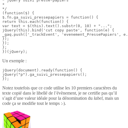
* jQuery suivi presse-papiers

*

*/

(function($) {

$.fn.ga_suivi_pressepapiers = function() {

return this.each(function() {

var text = $(this).text().substr(0, 10) + "...";

jQuery(this).bind('cut copy paste', function(e) {

_gaq.push(['_trackEvent', 'evenement_PressePapiers', e.
});

});

};

})(jQuery);
Un exemple :
jQuery(document).ready(function() {

jQuery("p").ga_suivi_pressepapiers();

});
Notez toutefois que ce code utilise les 10 premiers caractères du
texte copié dans le libellé de l’évènement, je ne certifie pas qu’il
s’agit d’une valeur idéale pour la dénomination du
label
, mais un
code ça se modifie tout le temps :-).