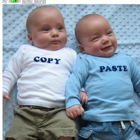
by
Rémi Morin