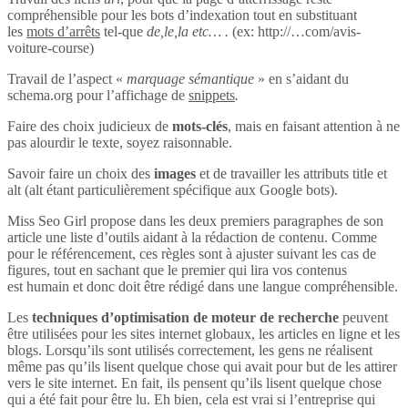
compréhensible pour les bots d’indexation tout en substituant
les
mots d’arrêts
tel-que
de,le,la etc… .
(ex: http://…com/avis-
voiture-course)
Travail de l’aspect «
marquage sémantique
» en s’aidant du
schema.org pour l’affichage de
snippets
.
Faire des choix judicieux de
mots-clés
, mais en faisant attention à ne
pas alourdir le texte, soyez raisonnable.
Savoir faire un choix des
images
et de travailler les attributs title et
alt (alt étant particulièrement spécifique aux Google bots).
Miss Seo Girl propose dans les deux premiers paragraphes de son
article une liste d’outils aidant à la rédaction de contenu. Comme
pour le référencement, ces règles sont à ajuster suivant les cas de
figures, tout en sachant que le premier qui lira vos contenus
est humain et donc doit être rédigé dans une langue compréhensible.
Les
techniques d’optimisation de moteur de recherche
peuvent
être utilisées pour les sites internet globaux, les articles en ligne et les
blogs. Lorsqu’ils sont utilisés correctement, les gens ne réalisent
même pas qu’ils lisent quelque chose qui avait pour but de les attirer
vers le site internet. En fait, ils pensent qu’ils lisent quelque chose
qui a été fait pour être lu. Eh bien, cela est vrai si l’entreprise qui