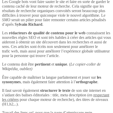
Les Google bots vont faire sauter le site et faire en sorte de garder le
contenu caché de leur moteur de recherche. Cela signifie que les
résultats de recherche organiques convoités seront beaucoup plus
difficiles à trouver pour quiconque viole le nouvel algorithme. Le
SMO
serait un pilier pour faire remonter certains articles pénalisés
d’après
Sylvain Richard
.
Les
rédacteurs de qualité de contenu pour le web
connaissent les
nouvelles règles SEO et sont très habiles à créer des articles qui vous
aideront à obtenir un site découvert dans les recherches et aussi de
sens. Ces articles sont écrits non seulement pour améliorer le
trafic web, mais aussi pour améliorer l’expérience globale utilisateur
pour la personne qui trouve l’article.
Le contenu doit être
pertinent
et
unique
. (
Le copier-coller de
Wikipédia, oubliez)
Être capable de maîtriser la langue parfaitement et jouer sur
les
synonymes
, mais également faire attention à l’
orthographe
.
Il faut savoir également
structurer le texte
de son site internet en
s’aidant des balises éditoriales : title, meta description (en
respectant
les critères
pour chaque moteur de recherche), des titres de niveaux
(H1,h2,..).
Travail des liens
url
, pour que la page d’atterrissage reste