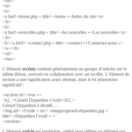
<nav>
<ul>
<li>
<a href »home.php » title= »home »>Index du site</a>
</li>
<li>
<a href »nouvelles.php » title= »les nouvelles »>Les nouvelles</a>
</li>
<li><a href= »contact.php » title= »contact »>Contactez-nous »>
</a></li>
</ul>
</nav>
L’élément
section
contient généralement un groupe d’articles sur le
même thème, souvent en collaboration avec un en-tête. L’élément de
section a une signification assez abstrait, mais il est néanmoins
significatif :
<section id= »vue »>
<h2_>Gérard Depardieu s’exile</h2_>
Gérard Depardieu à décidé…
<img alt= »l’exile » src= »images/gerard-depardieu.jpg »
title= »Depardieu l’exilé » />
</section>
L’élément
article
est semblable, utilisé pour définir un élément qui