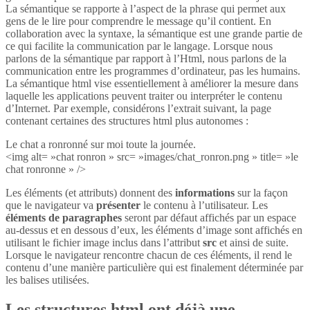
La sémantique se rapporte à l’aspect de la phrase qui permet aux
gens de le lire pour comprendre le message qu’il contient. En
collaboration avec la syntaxe, la sémantique est une grande partie de
ce qui facilite la communication par le langage. Lorsque nous
parlons de la sémantique par rapport à l’Html, nous parlons de la
communication entre les programmes d’ordinateur, pas les humains.
La sémantique html vise essentiellement à améliorer la mesure dans
laquelle les applications peuvent traiter ou interpréter le contenu
d’Internet. Par exemple, considérons l’extrait suivant, la page
contenant certaines des structures html plus autonomes :
Le chat a ronronné sur moi toute la journée.
<img alt= »chat ronron » src= »images/chat_ronron.png » title= »le
chat ronronne » />
Les éléments (et attributs) donnent des
informations
sur la façon
que le navigateur va
présenter
le contenu à l’utilisateur. Les
éléments de paragraphes
seront par défaut affichés par un espace
au-dessus et en dessous d’eux, les éléments d’image sont affichés en
utilisant le fichier image inclus dans l’attribut
src
et ainsi de suite.
Lorsque le navigateur rencontre chacun de ces éléments, il rend le
contenu d’une manière particulière qui est finalement déterminée par
les balises utilisées.
Les structures html ont déjà une