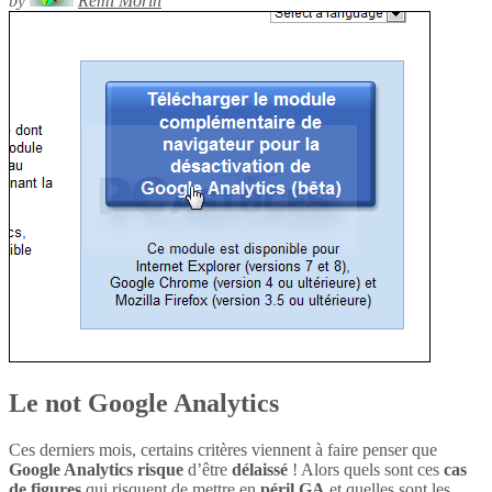
by
Rémi Morin
Le not Google Analytics
Ces derniers mois, certains critères viennent à faire penser que
Google Analytics
risque
d’être
délaissé
! Alors quels sont ces
cas
de figures
qui risquent de mettre en
péril
GA
et quelles sont les