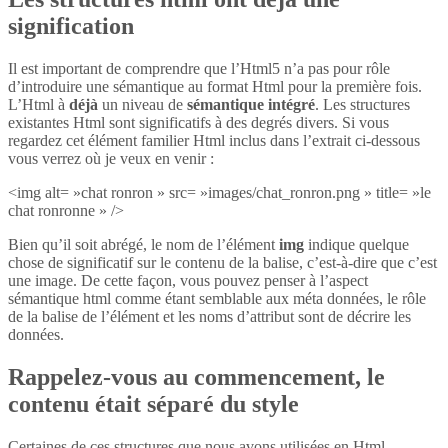
signification
Il est important de comprendre que l’Html5 n’a pas pour rôle
d’introduire une sémantique au format Html pour la première fois.
L’Html à
déjà
un niveau de
sémantique intégré
. Les structures
existantes Html sont significatifs à des degrés divers. Si vous
regardez cet élément familier Html inclus dans l’extrait ci-dessous
vous verrez où je veux en venir :
<img alt= »chat ronron » src= »images/chat_ronron.png » title= »le
chat ronronne » />
Bien qu’il soit abrégé, le nom de l’élément
img
indique quelque
chose de significatif sur le contenu de la balise, c’est-à-dire que c’est
une image. De cette façon, vous pouvez penser à l’aspect
sémantique html comme étant semblable aux méta données, le rôle
de la balise de l’élément et les noms d’attribut sont de décrire les
données.
Rappelez-vous au commencement, le
contenu était séparé du style
Certaines de ces structures que nous avons utilisées en Html