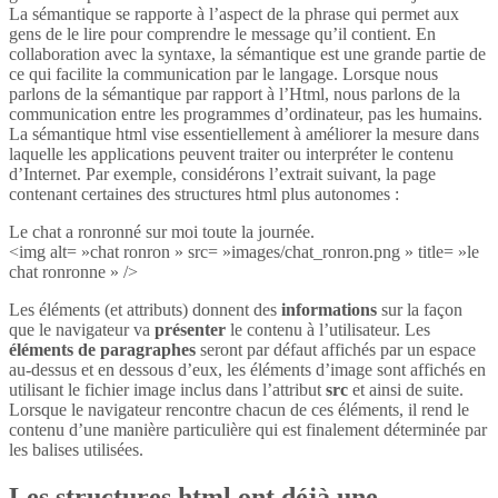
La sémantique se rapporte à l’aspect de la phrase qui permet aux
gens de le lire pour comprendre le message qu’il contient. En
collaboration avec la syntaxe, la sémantique est une grande partie de
ce qui facilite la communication par le langage. Lorsque nous
parlons de la sémantique par rapport à l’Html, nous parlons de la
communication entre les programmes d’ordinateur, pas les humains.
La sémantique html vise essentiellement à améliorer la mesure dans
laquelle les applications peuvent traiter ou interpréter le contenu
d’Internet. Par exemple, considérons l’extrait suivant, la page
contenant certaines des structures html plus autonomes :
Le chat a ronronné sur moi toute la journée.
<img alt= »chat ronron » src= »images/chat_ronron.png » title= »le
chat ronronne » />
Les éléments (et attributs) donnent des
informations
sur la façon
que le navigateur va
présenter
le contenu à l’utilisateur. Les
éléments de paragraphes
seront par défaut affichés par un espace
au-dessus et en dessous d’eux, les éléments d’image sont affichés en
utilisant le fichier image inclus dans l’attribut
src
et ainsi de suite.
Lorsque le navigateur rencontre chacun de ces éléments, il rend le
contenu d’une manière particulière qui est finalement déterminée par
les balises utilisées.
Les structures html ont déjà une