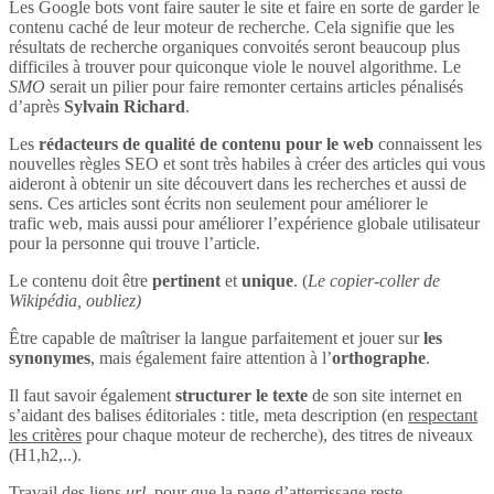
Les Google bots vont faire sauter le site et faire en sorte de garder le
contenu caché de leur moteur de recherche. Cela signifie que les
résultats de recherche organiques convoités seront beaucoup plus
difficiles à trouver pour quiconque viole le nouvel algorithme. Le
SMO
serait un pilier pour faire remonter certains articles pénalisés
d’après
Sylvain Richard
.
Les
rédacteurs de qualité de contenu pour le web
connaissent les
nouvelles règles SEO et sont très habiles à créer des articles qui vous
aideront à obtenir un site découvert dans les recherches et aussi de
sens. Ces articles sont écrits non seulement pour améliorer le
trafic web, mais aussi pour améliorer l’expérience globale utilisateur
pour la personne qui trouve l’article.
Le contenu doit être
pertinent
et
unique
. (
Le copier-coller de
Wikipédia, oubliez)
Être capable de maîtriser la langue parfaitement et jouer sur
les
synonymes
, mais également faire attention à l’
orthographe
.
Il faut savoir également
structurer le texte
de son site internet en
s’aidant des balises éditoriales : title, meta description (en
respectant
les critères
pour chaque moteur de recherche), des titres de niveaux
(H1,h2,..).
Travail des liens
url
, pour que la page d’atterrissage reste