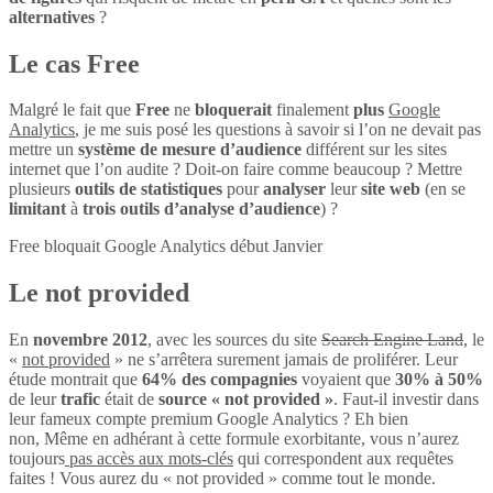
alternatives
?
Le cas Free
Malgré le fait que
Free
ne
bloquerait
finalement
plus
Google
Analytics
, je me suis posé les questions à savoir si l’on ne devait pas
mettre un
système de mesure d’audience
différent sur les sites
internet que l’on audite ? Doit-on faire comme beaucoup ? Mettre
plusieurs
outils de statistiques
pour
analyser
leur
site web
(en se
limitant
à
trois outils d’analyse d’audience
) ?
Free bloquait Google Analytics début Janvier
Le not provided
En
novembre 2012
, avec les sources du site
Search Engine Land
, le
«
not provided
» ne s’arrêtera surement jamais de proliférer. Leur
étude montrait que
64% des compagnies
voyaient que
30% à 50%
de leur
trafic
était de
source « not provided »
. Faut-il investir dans
leur fameux compte premium Google Analytics ? Eh bien
non, Même en adhérant à cette formule exorbitante, vous n’aurez
toujours
pas accès aux mots-clés
qui correspondent aux requêtes
faites ! Vous aurez du « not provided » comme tout le monde.