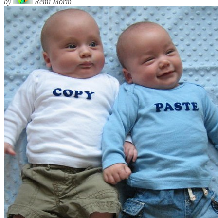
by
Rémi Morin