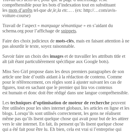
compréhensible pour les bots d’indexation tout en substituant
les
mots d’arrêts
tel-que
de,le,la etc… .
(ex: http://…com/avis-
voiture-course)
Travail de l’aspect «
marquage sémantique
» en s’aidant du
schema.org pour l’affichage de
snippets
.
Faire des choix judicieux de
mots-clés
, mais en faisant attention à ne
pas alourdir le texte, soyez raisonnable.
Savoir faire un choix des
images
et de travailler les attributs title et
alt (alt étant particulièrement spécifique aux Google bots).
Miss Seo Girl propose dans les deux premiers paragraphes de son
article une liste d’outils aidant à la rédaction de contenu. Comme
pour le référencement, ces règles sont à ajuster suivant les cas de
figures, tout en sachant que le premier qui lira vos contenus
est humain et donc doit être rédigé dans une langue compréhensible.
Les
techniques d’optimisation de moteur de recherche
peuvent
être utilisées pour les sites internet globaux, les articles en ligne et les
blogs. Lorsqu’ils sont utilisés correctement, les gens ne réalisent
même pas qu’ils lisent quelque chose qui avait pour but de les attirer
vers le site internet. En fait, ils pensent qu’ils lisent quelque chose
qui a été fait pour être lu. Eh bien, cela est vrai si l’entreprise qui