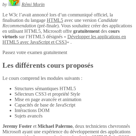
by
Rémi Morin
Le W3c l’avait annoncé lors d’un communiqué officiel, la
finalisation du langage
HTML5
avec une version
Candidate
Recommendation
(pré-finale). Vous souhaitez créer des applications
en utilisant HTML5, Microsoft offre
gratuitement
des
cours
virtuels
sur l’HTML5 désignés «
Développer les applications en
HTML5 avec JavaScript et CSS3
« .
Passez votre examen gratuitement
Les différents cours proposés
Le cours comprend les modules suivants :
Structures sémantiques HTML5
Sélecteurs CSS3 et propriété Style
Mise en page avancée et animation
Capacités de base de JavaScript
Intéractions DOM
Sujets avancés
Jeremy Foster
et
Michael Palermo
, deux techniciens chevronnés
Microsoft ayant une expérience du développement des applications