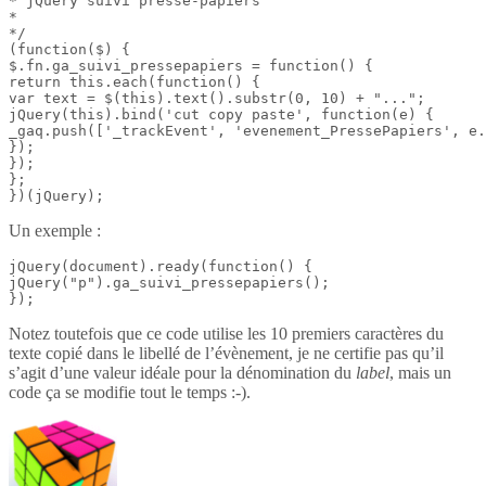
* jQuery suivi presse-papiers

*

*/

(function($) {

$.fn.ga_suivi_pressepapiers = function() {

return this.each(function() {

var text = $(this).text().substr(0, 10) + "...";

jQuery(this).bind('cut copy paste', function(e) {

_gaq.push(['_trackEvent', 'evenement_PressePapiers', e.
});

});

};

})(jQuery);
Un exemple :
jQuery(document).ready(function() {

jQuery("p").ga_suivi_pressepapiers();

});
Notez toutefois que ce code utilise les 10 premiers caractères du
texte copié dans le libellé de l’évènement, je ne certifie pas qu’il
s’agit d’une valeur idéale pour la dénomination du
label
, mais un
code ça se modifie tout le temps :-).