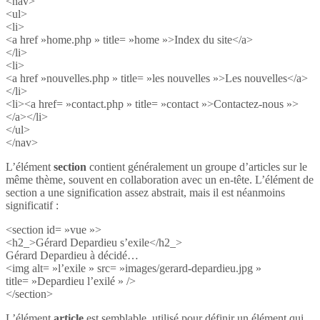
<nav>
<ul>
<li>
<a href »home.php » title= »home »>Index du site</a>
</li>
<li>
<a href »nouvelles.php » title= »les nouvelles »>Les nouvelles</a>
</li>
<li><a href= »contact.php » title= »contact »>Contactez-nous »>
</a></li>
</ul>
</nav>
L’élément
section
contient généralement un groupe d’articles sur le
même thème, souvent en collaboration avec un en-tête. L’élément de
section a une signification assez abstrait, mais il est néanmoins
significatif :
<section id= »vue »>
<h2_>Gérard Depardieu s’exile</h2_>
Gérard Depardieu à décidé…
<img alt= »l’exile » src= »images/gerard-depardieu.jpg »
title= »Depardieu l’exilé » />
</section>
L’élément
article
est semblable, utilisé pour définir un élément qui