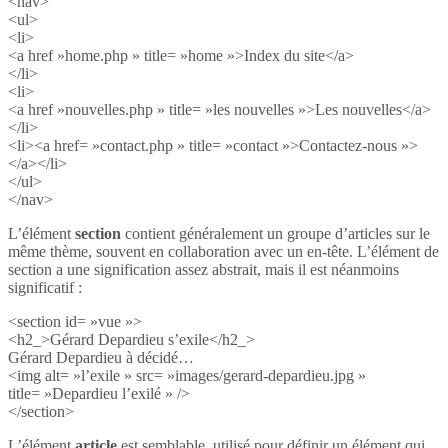
<nav>
<ul>
<li>
<a href »home.php » title= »home »>Index du site</a>
</li>
<li>
<a href »nouvelles.php » title= »les nouvelles »>Les nouvelles</a>
</li>
<li><a href= »contact.php » title= »contact »>Contactez-nous »>
</a></li>
</ul>
</nav>
L’élément
section
contient généralement un groupe d’articles sur le
même thème, souvent en collaboration avec un en-tête. L’élément de
section a une signification assez abstrait, mais il est néanmoins
significatif :
<section id= »vue »>
<h2_>Gérard Depardieu s’exile</h2_>
Gérard Depardieu à décidé…
<img alt= »l’exile » src= »images/gerard-depardieu.jpg »
title= »Depardieu l’exilé » />
</section>
L’élément
article
est semblable, utilisé pour définir un élément qui