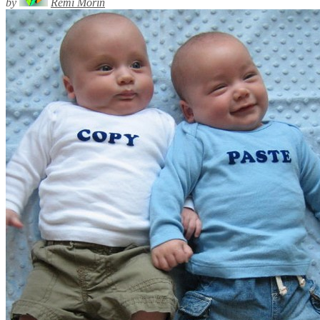
by
Rémi Morin