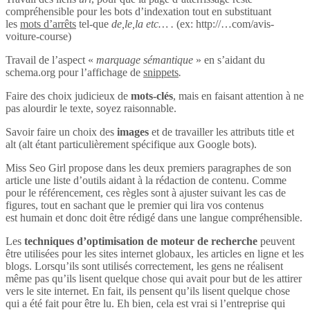
compréhensible pour les bots d’indexation tout en substituant
les
mots d’arrêts
tel-que
de,le,la etc… .
(ex: http://…com/avis-
voiture-course)
Travail de l’aspect «
marquage sémantique
» en s’aidant du
schema.org pour l’affichage de
snippets
.
Faire des choix judicieux de
mots-clés
, mais en faisant attention à ne
pas alourdir le texte, soyez raisonnable.
Savoir faire un choix des
images
et de travailler les attributs title et
alt (alt étant particulièrement spécifique aux Google bots).
Miss Seo Girl propose dans les deux premiers paragraphes de son
article une liste d’outils aidant à la rédaction de contenu. Comme
pour le référencement, ces règles sont à ajuster suivant les cas de
figures, tout en sachant que le premier qui lira vos contenus
est humain et donc doit être rédigé dans une langue compréhensible.
Les
techniques d’optimisation de moteur de recherche
peuvent
être utilisées pour les sites internet globaux, les articles en ligne et les
blogs. Lorsqu’ils sont utilisés correctement, les gens ne réalisent
même pas qu’ils lisent quelque chose qui avait pour but de les attirer
vers le site internet. En fait, ils pensent qu’ils lisent quelque chose
qui a été fait pour être lu. Eh bien, cela est vrai si l’entreprise qui