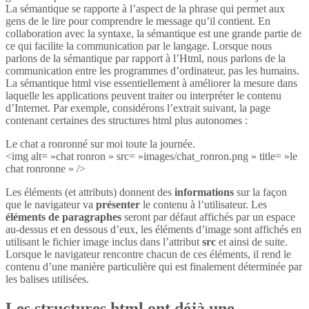
La sémantique se rapporte à l’aspect de la phrase qui permet aux
gens de le lire pour comprendre le message qu’il contient. En
collaboration avec la syntaxe, la sémantique est une grande partie de
ce qui facilite la communication par le langage. Lorsque nous
parlons de la sémantique par rapport à l’Html, nous parlons de la
communication entre les programmes d’ordinateur, pas les humains.
La sémantique html vise essentiellement à améliorer la mesure dans
laquelle les applications peuvent traiter ou interpréter le contenu
d’Internet. Par exemple, considérons l’extrait suivant, la page
contenant certaines des structures html plus autonomes :
Le chat a ronronné sur moi toute la journée.
<img alt= »chat ronron » src= »images/chat_ronron.png » title= »le
chat ronronne » />
Les éléments (et attributs) donnent des
informations
sur la façon
que le navigateur va
présenter
le contenu à l’utilisateur. Les
éléments de paragraphes
seront par défaut affichés par un espace
au-dessus et en dessous d’eux, les éléments d’image sont affichés en
utilisant le fichier image inclus dans l’attribut
src
et ainsi de suite.
Lorsque le navigateur rencontre chacun de ces éléments, il rend le
contenu d’une manière particulière qui est finalement déterminée par
les balises utilisées.
Les structures html ont déjà une