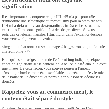
signification
Il est important de comprendre que l’Html5 n’a pas pour rôle
d’introduire une sémantique au format Html pour la première fois.
L’Html à
déjà
un niveau de
sémantique intégré
. Les structures
existantes Html sont significatifs à des degrés divers. Si vous
regardez cet élément familier Html inclus dans l’extrait ci-dessous
vous verrez où je veux en venir :
<img alt= »chat ronron » src= »images/chat_ronron.png » title= »le
chat ronronne » />
Bien qu’il soit abrégé, le nom de l’élément
img
indique quelque
chose de significatif sur le contenu de la balise, c’est-à-dire que c’est
une image. De cette façon, vous pouvez penser à l’aspect
sémantique html comme étant semblable aux méta données, le rôle
de la balise de l’élément et les noms d’attribut sont de décrire les
données.
Rappelez-vous au commencement, le
contenu était séparé du style
Certaines de ces structures que nous avons utilisées en Html