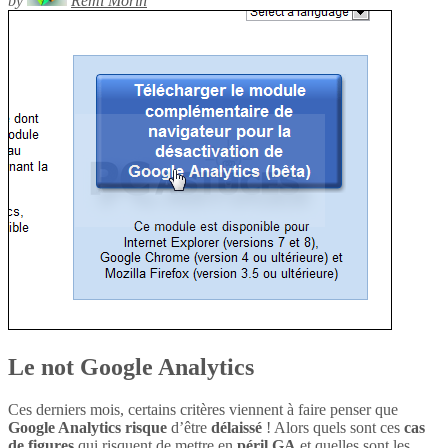
by
Rémi Morin
Le not Google Analytics
Ces derniers mois, certains critères viennent à faire penser que
Google Analytics
risque
d’être
délaissé
! Alors quels sont ces
cas
de figures
qui risquent de mettre en
péril
GA
et quelles sont les