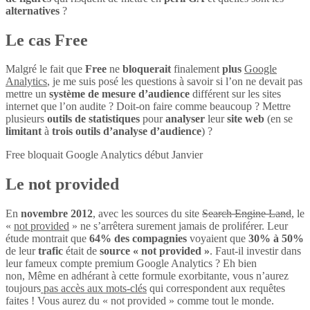
alternatives
?
Le cas Free
Malgré le fait que
Free
ne
bloquerait
finalement
plus
Google
Analytics
, je me suis posé les questions à savoir si l’on ne devait pas
mettre un
système de mesure d’audience
différent sur les sites
internet que l’on audite ? Doit-on faire comme beaucoup ? Mettre
plusieurs
outils de statistiques
pour
analyser
leur
site web
(en se
limitant
à
trois outils d’analyse d’audience
) ?
Free bloquait Google Analytics début Janvier
Le not provided
En
novembre 2012
, avec les sources du site
Search Engine Land
, le
«
not provided
» ne s’arrêtera surement jamais de proliférer. Leur
étude montrait que
64% des compagnies
voyaient que
30% à 50%
de leur
trafic
était de
source « not provided »
. Faut-il investir dans
leur fameux compte premium Google Analytics ? Eh bien
non, Même en adhérant à cette formule exorbitante, vous n’aurez
toujours
pas accès aux mots-clés
qui correspondent aux requêtes
faites ! Vous aurez du « not provided » comme tout le monde.