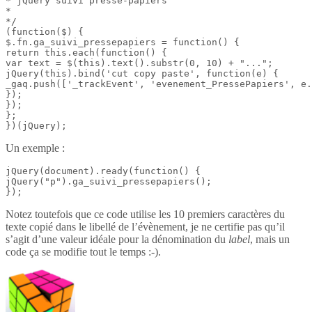
* jQuery suivi presse-papiers

*

*/

(function($) {

$.fn.ga_suivi_pressepapiers = function() {

return this.each(function() {

var text = $(this).text().substr(0, 10) + "...";

jQuery(this).bind('cut copy paste', function(e) {

_gaq.push(['_trackEvent', 'evenement_PressePapiers', e.
});

});

};

})(jQuery);
Un exemple :
jQuery(document).ready(function() {

jQuery("p").ga_suivi_pressepapiers();

});
Notez toutefois que ce code utilise les 10 premiers caractères du
texte copié dans le libellé de l’évènement, je ne certifie pas qu’il
s’agit d’une valeur idéale pour la dénomination du
label
, mais un
code ça se modifie tout le temps :-).