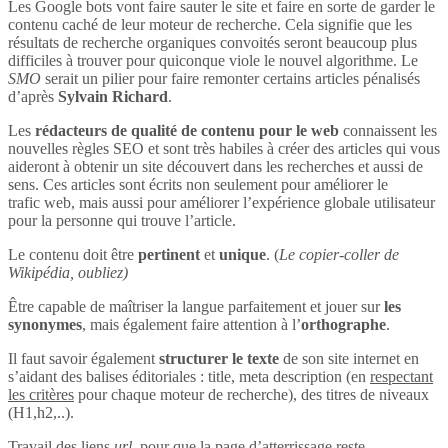
Les Google bots vont faire sauter le site et faire en sorte de garder le
contenu caché de leur moteur de recherche. Cela signifie que les
résultats de recherche organiques convoités seront beaucoup plus
difficiles à trouver pour quiconque viole le nouvel algorithme. Le
SMO
serait un pilier pour faire remonter certains articles pénalisés
d’après
Sylvain Richard
.
Les
rédacteurs de qualité de contenu pour le web
connaissent les
nouvelles règles SEO et sont très habiles à créer des articles qui vous
aideront à obtenir un site découvert dans les recherches et aussi de
sens. Ces articles sont écrits non seulement pour améliorer le
trafic web, mais aussi pour améliorer l’expérience globale utilisateur
pour la personne qui trouve l’article.
Le contenu doit être
pertinent
et
unique
. (
Le copier-coller de
Wikipédia, oubliez)
Être capable de maîtriser la langue parfaitement et jouer sur
les
synonymes
, mais également faire attention à l’
orthographe
.
Il faut savoir également
structurer le texte
de son site internet en
s’aidant des balises éditoriales : title, meta description (en
respectant
les critères
pour chaque moteur de recherche), des titres de niveaux
(H1,h2,..).
Travail des liens
url
, pour que la page d’atterrissage reste