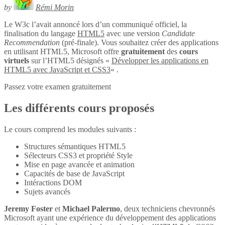
by
Rémi Morin
Le W3c l’avait annoncé lors d’un communiqué officiel, la
finalisation du langage
HTML5
avec une version
Candidate
Recommendation
(pré-finale). Vous souhaitez créer des applications
en utilisant HTML5, Microsoft offre
gratuitement
des
cours
virtuels
sur l’HTML5 désignés «
Développer les applications en
HTML5 avec JavaScript et CSS3
« .
Passez votre examen gratuitement
Les différents cours proposés
Le cours comprend les modules suivants :
Structures sémantiques HTML5
Sélecteurs CSS3 et propriété Style
Mise en page avancée et animation
Capacités de base de JavaScript
Intéractions DOM
Sujets avancés
Jeremy Foster
et
Michael Palermo
, deux techniciens chevronnés
Microsoft ayant une expérience du développement des applications