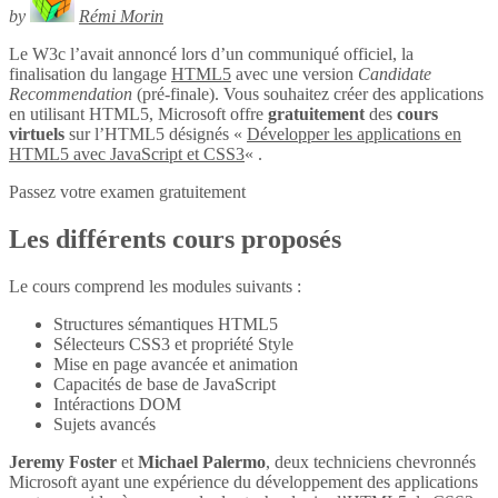
by
Rémi Morin
Le W3c l’avait annoncé lors d’un communiqué officiel, la
finalisation du langage
HTML5
avec une version
Candidate
Recommendation
(pré-finale). Vous souhaitez créer des applications
en utilisant HTML5, Microsoft offre
gratuitement
des
cours
virtuels
sur l’HTML5 désignés «
Développer les applications en
HTML5 avec JavaScript et CSS3
« .
Passez votre examen gratuitement
Les différents cours proposés
Le cours comprend les modules suivants :
Structures sémantiques HTML5
Sélecteurs CSS3 et propriété Style
Mise en page avancée et animation
Capacités de base de JavaScript
Intéractions DOM
Sujets avancés
Jeremy Foster
et
Michael Palermo
, deux techniciens chevronnés
Microsoft ayant une expérience du développement des applications