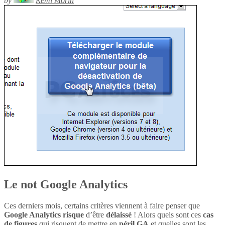
by
Rémi Morin
Le not Google Analytics
Ces derniers mois, certains critères viennent à faire penser que
Google Analytics
risque
d’être
délaissé
! Alors quels sont ces
cas
de figures
qui risquent de mettre en
péril
GA
et quelles sont les