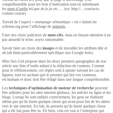
compréhensible pour les bots d’indexation tout en substituant
les
mots d’arrêts
tel-que
de,le,la etc… .
(ex: http://…com/avis-
voiture-course)
Travail de l’aspect «
marquage sémantique
» en s’aidant du
schema.org pour l’affichage de
snippets
.
Faire des choix judicieux de
mots-clés
, mais en faisant attention à ne
pas alourdir le texte, soyez raisonnable.
Savoir faire un choix des
images
et de travailler les attributs title et
alt (alt étant particulièrement spécifique aux Google bots).
Miss Seo Girl propose dans les deux premiers paragraphes de son
article une liste d’outils aidant à la rédaction de contenu. Comme
pour le référencement, ces règles sont à ajuster suivant les cas de
figures, tout en sachant que le premier qui lira vos contenus
est humain et donc doit être rédigé dans une langue compréhensible.
Les
techniques d’optimisation de moteur de recherche
peuvent
être utilisées pour les sites internet globaux, les articles en ligne et les
blogs. Lorsqu’ils sont utilisés correctement, les gens ne réalisent
même pas qu’ils lisent quelque chose qui avait pour but de les attirer
vers le site internet. En fait, ils pensent qu’ils lisent quelque chose
qui a été fait pour être lu. Eh bien, cela est vrai si l’entreprise qui