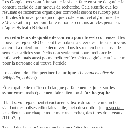
Les Google bots vont faire sauter le site et faire en sorte de garder le
contenu caché de leur moteur de recherche. Cela signifie que les
résultats de recherche organiques convoités seront beaucoup plus
difficiles à trouver pour quiconque viole le nouvel algorithme. Le
SMO
serait un pilier pour faire remonter certains articles pénalisés
d’après
Sylvain Richard
.
Les
rédacteurs de qualité de contenu pour le web
connaissent les
nouvelles règles SEO et sont très habiles à créer des articles qui vous
aideront à obtenir un site découvert dans les recherches et aussi de
sens. Ces articles sont écrits non seulement pour améliorer le
trafic web, mais aussi pour améliorer l’expérience globale utilisateur
pour la personne qui trouve l’article.
Le contenu doit être
pertinent
et
unique
. (
Le copier-coller de
Wikipédia, oubliez)
Être capable de maîtriser la langue parfaitement et jouer sur
les
synonymes
, mais également faire attention à l’
orthographe
.
Il faut savoir également
structurer le texte
de son site internet en
s’aidant des balises éditoriales : title, meta description (en
respectant
les critères
pour chaque moteur de recherche), des titres de niveaux
(H1,h2,..).
Travail des liens
url
, pour que la page d’atterrissage reste