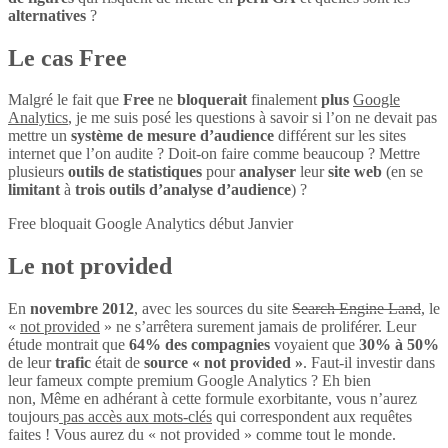
alternatives
?
Le cas Free
Malgré le fait que
Free
ne
bloquerait
finalement
plus
Google
Analytics
, je me suis posé les questions à savoir si l’on ne devait pas
mettre un
système de mesure d’audience
différent sur les sites
internet que l’on audite ? Doit-on faire comme beaucoup ? Mettre
plusieurs
outils de statistiques
pour
analyser
leur
site web
(en se
limitant
à
trois outils d’analyse d’audience
) ?
Free bloquait Google Analytics début Janvier
Le not provided
En
novembre 2012
, avec les sources du site
Search Engine Land
, le
«
not provided
» ne s’arrêtera surement jamais de proliférer. Leur
étude montrait que
64% des compagnies
voyaient que
30% à 50%
de leur
trafic
était de
source « not provided »
. Faut-il investir dans
leur fameux compte premium Google Analytics ? Eh bien
non, Même en adhérant à cette formule exorbitante, vous n’aurez
toujours
pas accès aux mots-clés
qui correspondent aux requêtes
faites ! Vous aurez du « not provided » comme tout le monde.