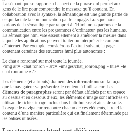
La sémantique se rapporte à l’aspect de la phrase qui permet aux
gens de le lire pour comprendre le message qu’il contient. En
collaboration avec la syntaxe, la sémantique est une grande partie de
ce qui facilite la communication par le langage. Lorsque nous
parlons de la sémantique par rapport à l’Html, nous parlons de la
communication entre les programmes d’ordinateur, pas les humains.
La sémantique html vise essentiellement à améliorer la mesure dans
laquelle les applications peuvent traiter ou interpréter le contenu
d’Internet. Par exemple, considérons l’extrait suivant, la page
contenant certaines des structures html plus autonomes :
Le chat a ronronné sur moi toute la journée.
<img alt= »chat ronron » src= »images/chat_ronron.png » title= »le
chat ronronne » />
Les éléments (et attributs) donnent des
informations
sur la façon
que le navigateur va
présenter
le contenu à l’utilisateur. Les
éléments de paragraphes
seront par défaut affichés par un espace
au-dessus et en dessous d’eux, les éléments d’image sont affichés en
utilisant le fichier image inclus dans l’attribut
src
et ainsi de suite.
Lorsque le navigateur rencontre chacun de ces éléments, il rend le
contenu d’une manière particulière qui est finalement déterminée par
les balises utilisées.
Les structures html ont déjà une