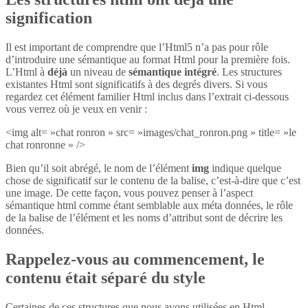
signification
Il est important de comprendre que l’Html5 n’a pas pour rôle
d’introduire une sémantique au format Html pour la première fois.
L’Html à
déjà
un niveau de
sémantique intégré
. Les structures
existantes Html sont significatifs à des degrés divers. Si vous
regardez cet élément familier Html inclus dans l’extrait ci-dessous
vous verrez où je veux en venir :
<img alt= »chat ronron » src= »images/chat_ronron.png » title= »le
chat ronronne » />
Bien qu’il soit abrégé, le nom de l’élément
img
indique quelque
chose de significatif sur le contenu de la balise, c’est-à-dire que c’est
une image. De cette façon, vous pouvez penser à l’aspect
sémantique html comme étant semblable aux méta données, le rôle
de la balise de l’élément et les noms d’attribut sont de décrire les
données.
Rappelez-vous au commencement, le
contenu était séparé du style
Certaines de ces structures que nous avons utilisées en Html