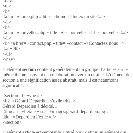
<nav>
<ul>
<li>
<a href »home.php » title= »home »>Index du site</a>
</li>
<li>
<a href »nouvelles.php » title= »les nouvelles »>Les nouvelles</a>
</li>
<li><a href= »contact.php » title= »contact »>Contactez-nous »>
</a></li>
</ul>
</nav>
L’élément
section
contient généralement un groupe d’articles sur le
même thème, souvent en collaboration avec un en-tête. L’élément de
section a une signification assez abstrait, mais il est néanmoins
significatif :
<section id= »vue »>
<h2_>Gérard Depardieu s’exile</h2_>
Gérard Depardieu à décidé…
<img alt= »l’exile » src= »images/gerard-depardieu.jpg »
title= »Depardieu l’exilé » />
</section>
L’élément
article
est semblable, utilisé pour définir un élément qui