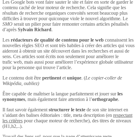
Les Google bots vont faire sauter le site et faire en sorte de garder le
contenu caché de leur moteur de recherche. Cela signifie que les
résultats de recherche organiques convoités seront beaucoup plus
difficiles à trouver pour quiconque viole le nouvel algorithme. Le
SMO
serait un pilier pour faire remonter certains articles pénalisés
d’après
Sylvain Richard
.
Les
rédacteurs de qualité de contenu pour le web
connaissent les
nouvelles règles SEO et sont très habiles à créer des articles qui vous
aideront à obtenir un site découvert dans les recherches et aussi de
sens. Ces articles sont écrits non seulement pour améliorer le
trafic web, mais aussi pour améliorer l’expérience globale utilisateur
pour la personne qui trouve l’article.
Le contenu doit être
pertinent
et
unique
. (
Le copier-coller de
Wikipédia, oubliez)
Être capable de maîtriser la langue parfaitement et jouer sur
les
synonymes
, mais également faire attention à l’
orthographe
.
Il faut savoir également
structurer le texte
de son site internet en
s’aidant des balises éditoriales : title, meta description (en
respectant
les critères
pour chaque moteur de recherche), des titres de niveaux
(H1,h2,..).
Travail des liens
url
, pour que la page d’atterrissage reste