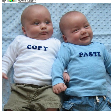
by
Rémi Morin