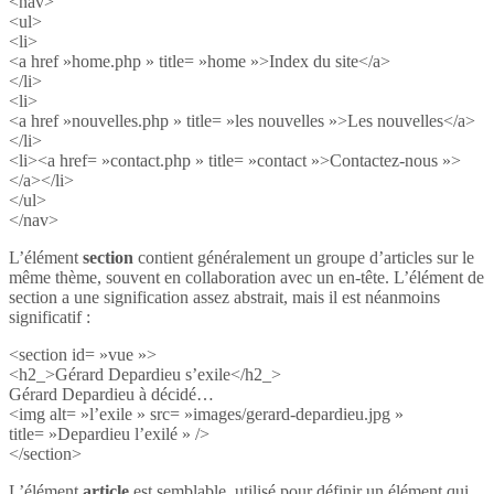
<nav>
<ul>
<li>
<a href »home.php » title= »home »>Index du site</a>
</li>
<li>
<a href »nouvelles.php » title= »les nouvelles »>Les nouvelles</a>
</li>
<li><a href= »contact.php » title= »contact »>Contactez-nous »>
</a></li>
</ul>
</nav>
L’élément
section
contient généralement un groupe d’articles sur le
même thème, souvent en collaboration avec un en-tête. L’élément de
section a une signification assez abstrait, mais il est néanmoins
significatif :
<section id= »vue »>
<h2_>Gérard Depardieu s’exile</h2_>
Gérard Depardieu à décidé…
<img alt= »l’exile » src= »images/gerard-depardieu.jpg »
title= »Depardieu l’exilé » />
</section>
L’élément
article
est semblable, utilisé pour définir un élément qui