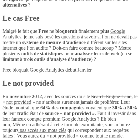
alternatives
?
Le cas Free
Malgré le fait que
Free
ne
bloquerait
finalement
plus
Google
Analytics
, je me suis posé les questions à savoir si l’on ne devait pas
mettre un
système de mesure d’audience
différent sur les sites
internet que l’on audite ? Doit-on faire comme beaucoup ? Mettre
plusieurs
outils de statistiques
pour
analyser
leur
site web
(en se
limitant
à
trois outils d’analyse d’audience
) ?
Free bloquait Google Analytics début Janvier
Le not provided
En
novembre 2012
, avec les sources du site
Search Engine Land
, le
«
not provided
» ne s’arrêtera surement jamais de proliférer. Leur
étude montrait que
64% des compagnies
voyaient que
30% à 50%
de leur
trafic
était de
source « not provided »
. Faut-il investir dans
leur fameux compte premium Google Analytics ? Eh bien
non, Même en adhérant à cette formule exorbitante, vous n’aurez
toujours
pas accès aux mots-clés
qui correspondent aux requêtes
faites ! Vous aurez du « not provided » comme tout le monde.