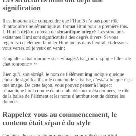
signification
Il est important de comprendre que l’Html5 n’a pas pour rôle
d’introduire une sémantique au format Html pour la première fois.
L’Html à
déjà
un niveau de
sémantique intégré
. Les structures
existantes Html sont significatifs à des degrés divers. Si vous
regardez cet élément familier Html inclus dans l’extrait ci-dessous
vous verrez où je veux en venir :
<img alt= »chat ronron » src= »images/chat_ronron.png » title= »le
chat ronronne » />
Bien qu’il soit abrégé, le nom de l’élément
img
indique quelque
chose de significatif sur le contenu de la balise, c’est-à-dire que c’est
une image. De cette façon, vous pouvez penser à l’aspect
sémantique html comme étant semblable aux méta données, le rôle
de la balise de l’élément et les noms d’attribut sont de décrire les
données.
Rappelez-vous au commencement, le
contenu était séparé du style
Certaines de ces structures que nous avons utilisées en Html