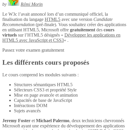
by
Rémi Morin
Le W3c l’avait annoncé lors d’un communiqué officiel, la
finalisation du langage
HTML5
avec une version
Candidate
Recommendation
(pré-finale). Vous souhaitez créer des applications
en utilisant HTML5, Microsoft offre
gratuitement
des
cours
virtuels
sur l’HTML5 désignés «
Développer les applications en
HTML5 avec JavaScript et CSS3
« .
Passez votre examen gratuitement
Les différents cours proposés
Le cours comprend les modules suivants :
Structures sémantiques HTML5
Sélecteurs CSS3 et propriété Style
Mise en page avancée et animation
Capacités de base de JavaScript
Intéractions DOM
Sujets avancés
Jeremy Foster
et
Michael Palermo
, deux techniciens chevronnés
Microsoft ayant une expérience du développement des applications