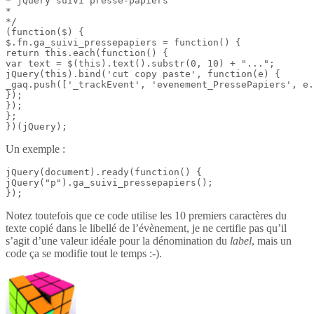
* jQuery suivi presse-papiers

*

*/

(function($) {

$.fn.ga_suivi_pressepapiers = function() {

return this.each(function() {

var text = $(this).text().substr(0, 10) + "...";

jQuery(this).bind('cut copy paste', function(e) {

_gaq.push(['_trackEvent', 'evenement_PressePapiers', e.
});

});

};

})(jQuery);
Un exemple :
jQuery(document).ready(function() {

jQuery("p").ga_suivi_pressepapiers();

});
Notez toutefois que ce code utilise les 10 premiers caractères du
texte copié dans le libellé de l’évènement, je ne certifie pas qu’il
s’agit d’une valeur idéale pour la dénomination du
label
, mais un
code ça se modifie tout le temps :-).