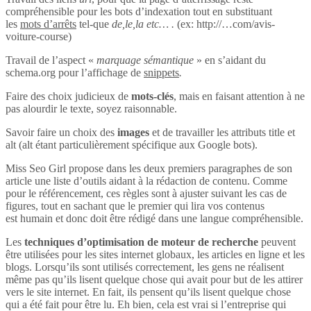
compréhensible pour les bots d’indexation tout en substituant
les
mots d’arrêts
tel-que
de,le,la etc… .
(ex: http://…com/avis-
voiture-course)
Travail de l’aspect «
marquage sémantique
» en s’aidant du
schema.org pour l’affichage de
snippets
.
Faire des choix judicieux de
mots-clés
, mais en faisant attention à ne
pas alourdir le texte, soyez raisonnable.
Savoir faire un choix des
images
et de travailler les attributs title et
alt (alt étant particulièrement spécifique aux Google bots).
Miss Seo Girl propose dans les deux premiers paragraphes de son
article une liste d’outils aidant à la rédaction de contenu. Comme
pour le référencement, ces règles sont à ajuster suivant les cas de
figures, tout en sachant que le premier qui lira vos contenus
est humain et donc doit être rédigé dans une langue compréhensible.
Les
techniques d’optimisation de moteur de recherche
peuvent
être utilisées pour les sites internet globaux, les articles en ligne et les
blogs. Lorsqu’ils sont utilisés correctement, les gens ne réalisent
même pas qu’ils lisent quelque chose qui avait pour but de les attirer
vers le site internet. En fait, ils pensent qu’ils lisent quelque chose
qui a été fait pour être lu. Eh bien, cela est vrai si l’entreprise qui