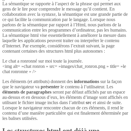
La sémantique se rapporte à l’aspect de la phrase qui permet aux
gens de le lire pour comprendre le message qu’il contient. En
collaboration avec la syntaxe, la sémantique est une grande partie de
ce qui facilite la communication par le langage. Lorsque nous
parlons de la sémantique par rapport à l’Html, nous parlons de la
communication entre les programmes d’ordinateur, pas les humains.
La sémantique html vise essentiellement à améliorer la mesure dans
laquelle les applications peuvent traiter ou interpréter le contenu
d’Internet. Par exemple, considérons l’extrait suivant, la page
contenant certaines des structures html plus autonomes :
Le chat a ronronné sur moi toute la journée.
<img alt= »chat ronron » src= »images/chat_ronron.png » title= »le
chat ronronne » />
Les éléments (et attributs) donnent des
informations
sur la façon
que le navigateur va
présenter
le contenu à l’utilisateur. Les
éléments de paragraphes
seront par défaut affichés par un espace
au-dessus et en dessous d’eux, les éléments d’image sont affichés en
utilisant le fichier image inclus dans l’attribut
src
et ainsi de suite.
Lorsque le navigateur rencontre chacun de ces éléments, il rend le
contenu d’une manière particulière qui est finalement déterminée par
les balises utilisées.
Les structures html ont déjà une