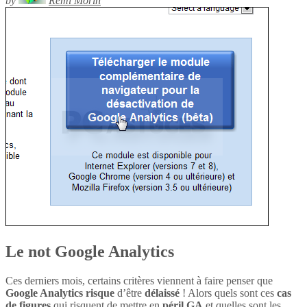
by
Rémi Morin
Le not Google Analytics
Ces derniers mois, certains critères viennent à faire penser que
Google Analytics
risque
d’être
délaissé
! Alors quels sont ces
cas
de figures
qui risquent de mettre en
péril
GA
et quelles sont les