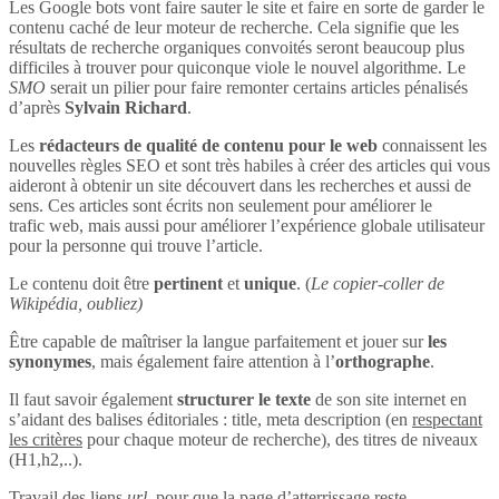
Les Google bots vont faire sauter le site et faire en sorte de garder le
contenu caché de leur moteur de recherche. Cela signifie que les
résultats de recherche organiques convoités seront beaucoup plus
difficiles à trouver pour quiconque viole le nouvel algorithme. Le
SMO
serait un pilier pour faire remonter certains articles pénalisés
d’après
Sylvain Richard
.
Les
rédacteurs de qualité de contenu pour le web
connaissent les
nouvelles règles SEO et sont très habiles à créer des articles qui vous
aideront à obtenir un site découvert dans les recherches et aussi de
sens. Ces articles sont écrits non seulement pour améliorer le
trafic web, mais aussi pour améliorer l’expérience globale utilisateur
pour la personne qui trouve l’article.
Le contenu doit être
pertinent
et
unique
. (
Le copier-coller de
Wikipédia, oubliez)
Être capable de maîtriser la langue parfaitement et jouer sur
les
synonymes
, mais également faire attention à l’
orthographe
.
Il faut savoir également
structurer le texte
de son site internet en
s’aidant des balises éditoriales : title, meta description (en
respectant
les critères
pour chaque moteur de recherche), des titres de niveaux
(H1,h2,..).
Travail des liens
url
, pour que la page d’atterrissage reste