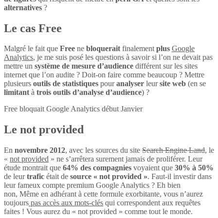
alternatives
?
Le cas Free
Malgré le fait que
Free
ne
bloquerait
finalement
plus
Google
Analytics
, je me suis posé les questions à savoir si l’on ne devait pas
mettre un
système de mesure d’audience
différent sur les sites
internet que l’on audite ? Doit-on faire comme beaucoup ? Mettre
plusieurs
outils de statistiques
pour
analyser
leur
site web
(en se
limitant
à
trois outils d’analyse d’audience
) ?
Free bloquait Google Analytics début Janvier
Le not provided
En
novembre 2012
, avec les sources du site
Search Engine Land
, le
«
not provided
» ne s’arrêtera surement jamais de proliférer. Leur
étude montrait que
64% des compagnies
voyaient que
30% à 50%
de leur
trafic
était de
source « not provided »
. Faut-il investir dans
leur fameux compte premium Google Analytics ? Eh bien
non, Même en adhérant à cette formule exorbitante, vous n’aurez
toujours
pas accès aux mots-clés
qui correspondent aux requêtes
faites ! Vous aurez du « not provided » comme tout le monde.