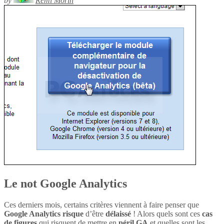
by
Rémi Morin
Le not Google Analytics
Ces derniers mois, certains critères viennent à faire penser que
Google Analytics
risque
d’être
délaissé
! Alors quels sont ces
cas
de figures
qui risquent de mettre en
péril
GA
et quelles sont les