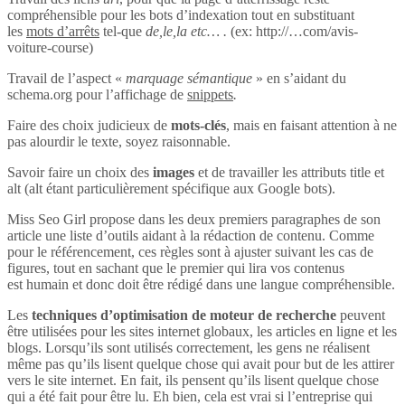
compréhensible pour les bots d’indexation tout en substituant
les
mots d’arrêts
tel-que
de,le,la etc… .
(ex: http://…com/avis-
voiture-course)
Travail de l’aspect «
marquage sémantique
» en s’aidant du
schema.org pour l’affichage de
snippets
.
Faire des choix judicieux de
mots-clés
, mais en faisant attention à ne
pas alourdir le texte, soyez raisonnable.
Savoir faire un choix des
images
et de travailler les attributs title et
alt (alt étant particulièrement spécifique aux Google bots).
Miss Seo Girl propose dans les deux premiers paragraphes de son
article une liste d’outils aidant à la rédaction de contenu. Comme
pour le référencement, ces règles sont à ajuster suivant les cas de
figures, tout en sachant que le premier qui lira vos contenus
est humain et donc doit être rédigé dans une langue compréhensible.
Les
techniques d’optimisation de moteur de recherche
peuvent
être utilisées pour les sites internet globaux, les articles en ligne et les
blogs. Lorsqu’ils sont utilisés correctement, les gens ne réalisent
même pas qu’ils lisent quelque chose qui avait pour but de les attirer
vers le site internet. En fait, ils pensent qu’ils lisent quelque chose
qui a été fait pour être lu. Eh bien, cela est vrai si l’entreprise qui