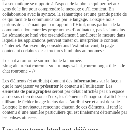
La sémantique se rapporte à l’aspect de la phrase qui permet aux
gens de le lire pour comprendre le message qu’il contient. En
collaboration avec la syntaxe, la sémantique est une grande partie de
ce qui facilite la communication par le langage. Lorsque nous
parlons de la sémantique par rapport à l’Html, nous parlons de la
communication entre les programmes d’ordinateur, pas les humains.
La sémantique html vise essentiellement à améliorer la mesure dans
laquelle les applications peuvent traiter ou interpréter le contenu
d’Internet. Par exemple, considérons l’extrait suivant, la page
contenant certaines des structures html plus autonomes :
Le chat a ronronné sur moi toute la journée.
<img alt= »chat ronron » src= »images/chat_ronron.png » title= »le
chat ronronne » />
Les éléments (et attributs) donnent des
informations
sur la façon
que le navigateur va
présenter
le contenu à l’utilisateur. Les
éléments de paragraphes
seront par défaut affichés par un espace
au-dessus et en dessous d’eux, les éléments d’image sont affichés en
utilisant le fichier image inclus dans l’attribut
src
et ainsi de suite.
Lorsque le navigateur rencontre chacun de ces éléments, il rend le
contenu d’une manière particulière qui est finalement déterminée par
les balises utilisées.
Les structures html ont déjà une