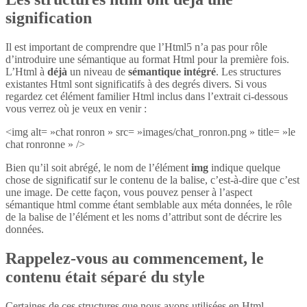
signification
Il est important de comprendre que l’Html5 n’a pas pour rôle
d’introduire une sémantique au format Html pour la première fois.
L’Html à
déjà
un niveau de
sémantique intégré
. Les structures
existantes Html sont significatifs à des degrés divers. Si vous
regardez cet élément familier Html inclus dans l’extrait ci-dessous
vous verrez où je veux en venir :
<img alt= »chat ronron » src= »images/chat_ronron.png » title= »le
chat ronronne » />
Bien qu’il soit abrégé, le nom de l’élément
img
indique quelque
chose de significatif sur le contenu de la balise, c’est-à-dire que c’est
une image. De cette façon, vous pouvez penser à l’aspect
sémantique html comme étant semblable aux méta données, le rôle
de la balise de l’élément et les noms d’attribut sont de décrire les
données.
Rappelez-vous au commencement, le
contenu était séparé du style
Certaines de ces structures que nous avons utilisées en Html