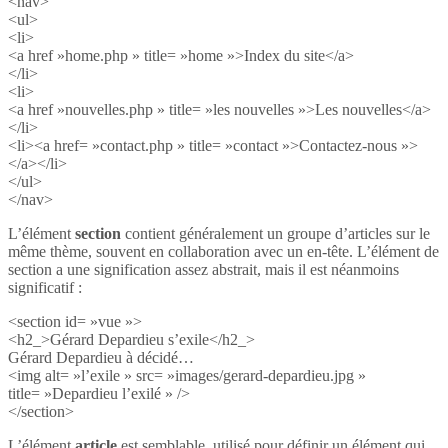
<nav>
<ul>
<li>
<a href »home.php » title= »home »>Index du site</a>
</li>
<li>
<a href »nouvelles.php » title= »les nouvelles »>Les nouvelles</a>
</li>
<li><a href= »contact.php » title= »contact »>Contactez-nous »>
</a></li>
</ul>
</nav>
L’élément
section
contient généralement un groupe d’articles sur le
même thème, souvent en collaboration avec un en-tête. L’élément de
section a une signification assez abstrait, mais il est néanmoins
significatif :
<section id= »vue »>
<h2_>Gérard Depardieu s’exile</h2_>
Gérard Depardieu à décidé…
<img alt= »l’exile » src= »images/gerard-depardieu.jpg »
title= »Depardieu l’exilé » />
</section>
L’élément
article
est semblable, utilisé pour définir un élément qui