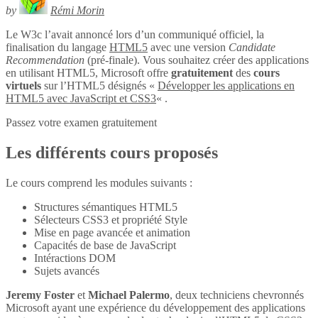
by
Rémi Morin
Le W3c l’avait annoncé lors d’un communiqué officiel, la
finalisation du langage
HTML5
avec une version
Candidate
Recommendation
(pré-finale). Vous souhaitez créer des applications
en utilisant HTML5, Microsoft offre
gratuitement
des
cours
virtuels
sur l’HTML5 désignés «
Développer les applications en
HTML5 avec JavaScript et CSS3
« .
Passez votre examen gratuitement
Les différents cours proposés
Le cours comprend les modules suivants :
Structures sémantiques HTML5
Sélecteurs CSS3 et propriété Style
Mise en page avancée et animation
Capacités de base de JavaScript
Intéractions DOM
Sujets avancés
Jeremy Foster
et
Michael Palermo
, deux techniciens chevronnés
Microsoft ayant une expérience du développement des applications