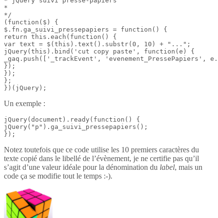
* jQuery suivi presse-papiers

*

*/

(function($) {

$.fn.ga_suivi_pressepapiers = function() {

return this.each(function() {

var text = $(this).text().substr(0, 10) + "...";

jQuery(this).bind('cut copy paste', function(e) {

_gaq.push(['_trackEvent', 'evenement_PressePapiers', e.
});

});

};

})(jQuery);
Un exemple :
jQuery(document).ready(function() {

jQuery("p").ga_suivi_pressepapiers();

});
Notez toutefois que ce code utilise les 10 premiers caractères du
texte copié dans le libellé de l’évènement, je ne certifie pas qu’il
s’agit d’une valeur idéale pour la dénomination du
label
, mais un
code ça se modifie tout le temps :-).