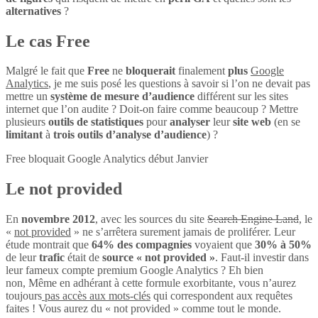
alternatives
?
Le cas Free
Malgré le fait que
Free
ne
bloquerait
finalement
plus
Google
Analytics
, je me suis posé les questions à savoir si l’on ne devait pas
mettre un
système de mesure d’audience
différent sur les sites
internet que l’on audite ? Doit-on faire comme beaucoup ? Mettre
plusieurs
outils de statistiques
pour
analyser
leur
site web
(en se
limitant
à
trois outils d’analyse d’audience
) ?
Free bloquait Google Analytics début Janvier
Le not provided
En
novembre 2012
, avec les sources du site
Search Engine Land
, le
«
not provided
» ne s’arrêtera surement jamais de proliférer. Leur
étude montrait que
64% des compagnies
voyaient que
30% à 50%
de leur
trafic
était de
source « not provided »
. Faut-il investir dans
leur fameux compte premium Google Analytics ? Eh bien
non, Même en adhérant à cette formule exorbitante, vous n’aurez
toujours
pas accès aux mots-clés
qui correspondent aux requêtes
faites ! Vous aurez du « not provided » comme tout le monde.