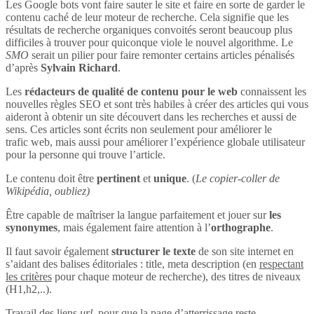
Les Google bots vont faire sauter le site et faire en sorte de garder le
contenu caché de leur moteur de recherche. Cela signifie que les
résultats de recherche organiques convoités seront beaucoup plus
difficiles à trouver pour quiconque viole le nouvel algorithme. Le
SMO
serait un pilier pour faire remonter certains articles pénalisés
d’après
Sylvain Richard
.
Les
rédacteurs de qualité de contenu pour le web
connaissent les
nouvelles règles SEO et sont très habiles à créer des articles qui vous
aideront à obtenir un site découvert dans les recherches et aussi de
sens. Ces articles sont écrits non seulement pour améliorer le
trafic web, mais aussi pour améliorer l’expérience globale utilisateur
pour la personne qui trouve l’article.
Le contenu doit être
pertinent
et
unique
. (
Le copier-coller de
Wikipédia, oubliez)
Être capable de maîtriser la langue parfaitement et jouer sur
les
synonymes
, mais également faire attention à l’
orthographe
.
Il faut savoir également
structurer le texte
de son site internet en
s’aidant des balises éditoriales : title, meta description (en
respectant
les critères
pour chaque moteur de recherche), des titres de niveaux
(H1,h2,..).
Travail des liens
url
, pour que la page d’atterrissage reste