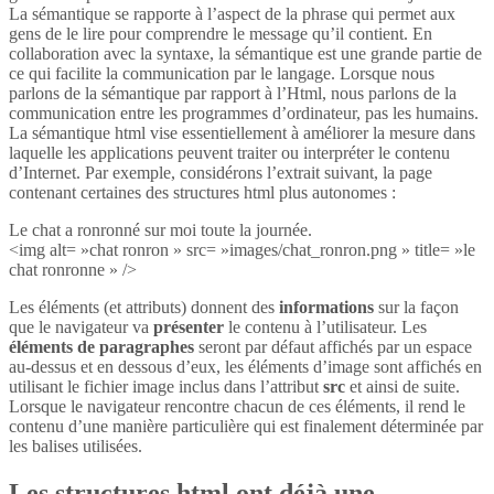
La sémantique se rapporte à l’aspect de la phrase qui permet aux
gens de le lire pour comprendre le message qu’il contient. En
collaboration avec la syntaxe, la sémantique est une grande partie de
ce qui facilite la communication par le langage. Lorsque nous
parlons de la sémantique par rapport à l’Html, nous parlons de la
communication entre les programmes d’ordinateur, pas les humains.
La sémantique html vise essentiellement à améliorer la mesure dans
laquelle les applications peuvent traiter ou interpréter le contenu
d’Internet. Par exemple, considérons l’extrait suivant, la page
contenant certaines des structures html plus autonomes :
Le chat a ronronné sur moi toute la journée.
<img alt= »chat ronron » src= »images/chat_ronron.png » title= »le
chat ronronne » />
Les éléments (et attributs) donnent des
informations
sur la façon
que le navigateur va
présenter
le contenu à l’utilisateur. Les
éléments de paragraphes
seront par défaut affichés par un espace
au-dessus et en dessous d’eux, les éléments d’image sont affichés en
utilisant le fichier image inclus dans l’attribut
src
et ainsi de suite.
Lorsque le navigateur rencontre chacun de ces éléments, il rend le
contenu d’une manière particulière qui est finalement déterminée par
les balises utilisées.
Les structures html ont déjà une