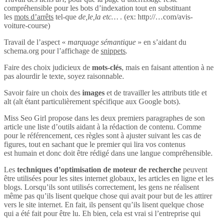
compréhensible pour les bots d’indexation tout en substituant
les
mots d’arrêts
tel-que
de,le,la etc… .
(ex: http://…com/avis-
voiture-course)
Travail de l’aspect «
marquage sémantique
» en s’aidant du
schema.org pour l’affichage de
snippets
.
Faire des choix judicieux de
mots-clés
, mais en faisant attention à ne
pas alourdir le texte, soyez raisonnable.
Savoir faire un choix des
images
et de travailler les attributs title et
alt (alt étant particulièrement spécifique aux Google bots).
Miss Seo Girl propose dans les deux premiers paragraphes de son
article une liste d’outils aidant à la rédaction de contenu. Comme
pour le référencement, ces règles sont à ajuster suivant les cas de
figures, tout en sachant que le premier qui lira vos contenus
est humain et donc doit être rédigé dans une langue compréhensible.
Les
techniques d’optimisation de moteur de recherche
peuvent
être utilisées pour les sites internet globaux, les articles en ligne et les
blogs. Lorsqu’ils sont utilisés correctement, les gens ne réalisent
même pas qu’ils lisent quelque chose qui avait pour but de les attirer
vers le site internet. En fait, ils pensent qu’ils lisent quelque chose
qui a été fait pour être lu. Eh bien, cela est vrai si l’entreprise qui