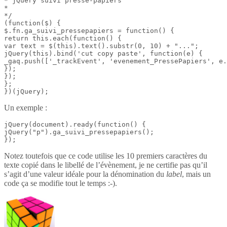
* jQuery suivi presse-papiers

*

*/

(function($) {

$.fn.ga_suivi_pressepapiers = function() {

return this.each(function() {

var text = $(this).text().substr(0, 10) + "...";

jQuery(this).bind('cut copy paste', function(e) {

_gaq.push(['_trackEvent', 'evenement_PressePapiers', e.
});

});

};

})(jQuery);
Un exemple :
jQuery(document).ready(function() {

jQuery("p").ga_suivi_pressepapiers();

});
Notez toutefois que ce code utilise les 10 premiers caractères du
texte copié dans le libellé de l’évènement, je ne certifie pas qu’il
s’agit d’une valeur idéale pour la dénomination du
label
, mais un
code ça se modifie tout le temps :-).