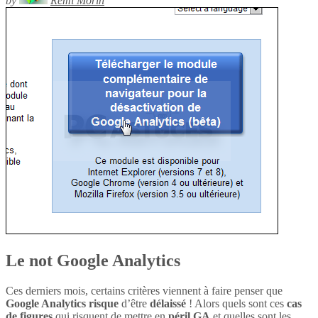
by
Rémi Morin
Le not Google Analytics
Ces derniers mois, certains critères viennent à faire penser que
Google Analytics
risque
d’être
délaissé
! Alors quels sont ces
cas
de figures
qui risquent de mettre en
péril
GA
et quelles sont les