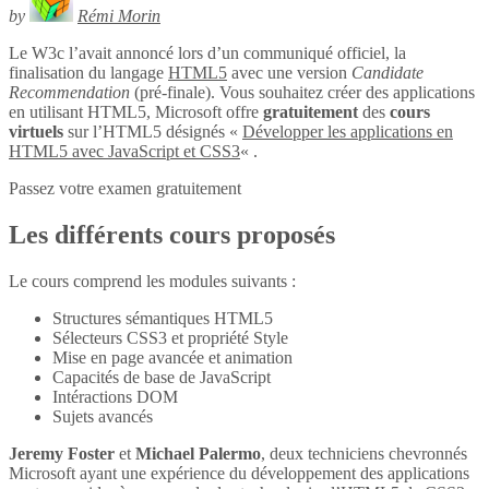
by
Rémi Morin
Le W3c l’avait annoncé lors d’un communiqué officiel, la
finalisation du langage
HTML5
avec une version
Candidate
Recommendation
(pré-finale). Vous souhaitez créer des applications
en utilisant HTML5, Microsoft offre
gratuitement
des
cours
virtuels
sur l’HTML5 désignés «
Développer les applications en
HTML5 avec JavaScript et CSS3
« .
Passez votre examen gratuitement
Les différents cours proposés
Le cours comprend les modules suivants :
Structures sémantiques HTML5
Sélecteurs CSS3 et propriété Style
Mise en page avancée et animation
Capacités de base de JavaScript
Intéractions DOM
Sujets avancés
Jeremy Foster
et
Michael Palermo
, deux techniciens chevronnés
Microsoft ayant une expérience du développement des applications