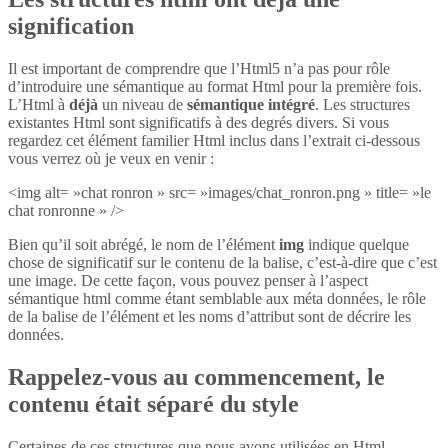
signification
Il est important de comprendre que l’Html5 n’a pas pour rôle
d’introduire une sémantique au format Html pour la première fois.
L’Html à
déjà
un niveau de
sémantique intégré
. Les structures
existantes Html sont significatifs à des degrés divers. Si vous
regardez cet élément familier Html inclus dans l’extrait ci-dessous
vous verrez où je veux en venir :
<img alt= »chat ronron » src= »images/chat_ronron.png » title= »le
chat ronronne » />
Bien qu’il soit abrégé, le nom de l’élément
img
indique quelque
chose de significatif sur le contenu de la balise, c’est-à-dire que c’est
une image. De cette façon, vous pouvez penser à l’aspect
sémantique html comme étant semblable aux méta données, le rôle
de la balise de l’élément et les noms d’attribut sont de décrire les
données.
Rappelez-vous au commencement, le
contenu était séparé du style
Certaines de ces structures que nous avons utilisées en Html