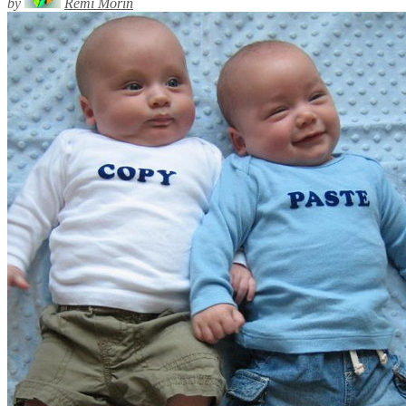
by
Rémi Morin