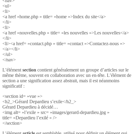
<nav>
<ul>
<li>
<a href »home.php » title= »home »>Index du site</a>
</li>
<li>
<a href »nouvelles.php » title= »les nouvelles »>Les nouvelles</a>
</li>
<li><a href= »contact.php » title= »contact »>Contactez-nous »>
</a></li>
</ul>
</nav>
L’élément
section
contient généralement un groupe d’articles sur le
même thème, souvent en collaboration avec un en-tête. L’élément de
section a une signification assez abstrait, mais il est néanmoins
significatif :
<section id= »vue »>
<h2_>Gérard Depardieu s’exile</h2_>
Gérard Depardieu à décidé…
<img alt= »l’exile » src= »images/gerard-depardieu.jpg »
title= »Depardieu l’exilé » />
</section>
L’élément
article
est semblable, utilisé pour définir un élément qui