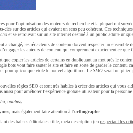
ces pour l’optimisation des moteurs de recherche et la plupart ont survéc
s-clés sur des articles qui avaient un sens peu cohérent. Ces techniques 
ncho
et se retrouvait sur un site internet destiné à un public adulte uniq
out a changé, les rédacteurs de contenu doivent respecter un ensemble d
tant d’engager les auteurs de contenu qui comprennent exactement ce que
 que copier les articles de certains en dupliquant au mot près le conten
le bots vont faire sauter le site et faire en sorte de garder le contenu c
uver pour quiconque viole le nouvel algorithme. Le
SMO
serait un pilier
ouvelles règles SEO et sont très habiles à créer des articles qui vous aid
s aussi pour améliorer l’expérience globale utilisateur pour la personne q
ia, oubliez)
nymes
, mais également faire attention à l’
orthographe
.
dant des balises éditoriales : title, meta description (en
respectant les crit