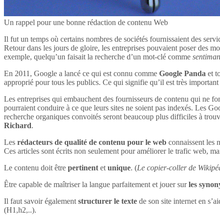
Un rappel pour une bonne rédaction de contenu Web
Il fut un temps où certains nombres de sociétés fournissaient des servi
Retour dans les jours de gloire, les entreprises pouvaient poser des mot
exemple, quelqu’un faisait la recherche d’un mot-clé comme
sentima
En 2011, Google a lancé ce qui est connu comme
Google Panda
et t
approprié pour tous les publics. Ce qui signifie qu’il est très impor
Les entreprises qui embauchent des fournisseurs de contenu qui ne font
pourraient conduire à ce que leurs sites ne soient pas indexés. Les Goog
recherche organiques convoités seront beaucoup plus difficiles à tro
Richard
.
Les
rédacteurs de qualité de contenu pour le web
connaissent les n
Ces articles sont écrits non seulement pour améliorer le trafic web, mai
Le contenu doit être
pertinent
et
unique
. (
Le copier-coller de Wikipéd
Être capable de maîtriser la langue parfaitement et jouer sur
les syno
Il faut savoir également
structurer le texte
de son site internet en s’ai
(H1,h2,..).