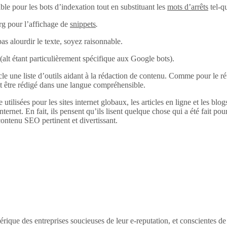
ble pour les bots d’indexation tout en substituant les
mots d’arrêts
tel-q
rg pour l’affichage de
snippets
.
pas alourdir le texte, soyez raisonnable.
alt (alt étant particulièrement spécifique aux Google bots).
 une liste d’outils aidant à la rédaction de contenu. Comme pour le réfé
it être rédigé dans une langue compréhensible.
 utilisées pour les sites internet globaux, les articles en ligne et les bl
internet. En fait, ils pensent qu’ils lisent quelque chose qui a été fait pour
ontenu SEO pertinent et divertissant.
érique des entreprises soucieuses de leur e-reputation, et conscientes d