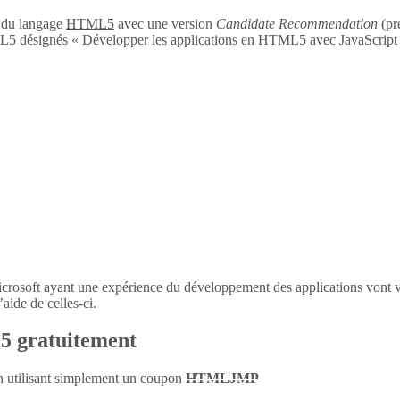
n du langage
HTML5
avec une version
Candidate Recommendation
(pré
L5 désignés «
Développer les applications en HTML5 avec JavaScript
icrosoft ayant une expérience du développement des applications vont 
aide de celles-ci.
l5 gratuitement
en utilisant simplement un coupon
HTMLJMP