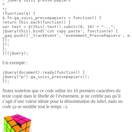
* jQuery suivi presse-papiers

*

*/

(function($) {

$.fn.ga_suivi_pressepapiers = function() {

return this.each(function() {

var text = $(this).text().substr(0, 10) + "...";

jQuery(this).bind('cut copy paste', function(e) {

_gaq.push(['_trackEvent', 'evenement_PressePapiers', e.
});

});

};

})(jQuery);
Un exemple :
jQuery(document).ready(function() {

jQuery("p").ga_suivi_pressepapiers();

});
Notez toutefois que ce code utilise les 10 premiers caractères du
texte copié dans le libellé de l’évènement, je ne certifie pas qu’il
s’agit d’une valeur idéale pour la dénomination du
label
, mais un
code ça se modifie tout le temps :-).