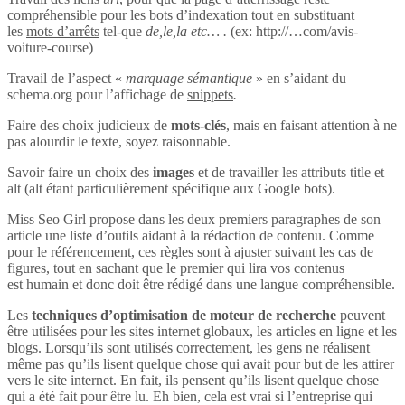
compréhensible pour les bots d’indexation tout en substituant
les
mots d’arrêts
tel-que
de,le,la etc… .
(ex: http://…com/avis-
voiture-course)
Travail de l’aspect «
marquage sémantique
» en s’aidant du
schema.org pour l’affichage de
snippets
.
Faire des choix judicieux de
mots-clés
, mais en faisant attention à ne
pas alourdir le texte, soyez raisonnable.
Savoir faire un choix des
images
et de travailler les attributs title et
alt (alt étant particulièrement spécifique aux Google bots).
Miss Seo Girl propose dans les deux premiers paragraphes de son
article une liste d’outils aidant à la rédaction de contenu. Comme
pour le référencement, ces règles sont à ajuster suivant les cas de
figures, tout en sachant que le premier qui lira vos contenus
est humain et donc doit être rédigé dans une langue compréhensible.
Les
techniques d’optimisation de moteur de recherche
peuvent
être utilisées pour les sites internet globaux, les articles en ligne et les
blogs. Lorsqu’ils sont utilisés correctement, les gens ne réalisent
même pas qu’ils lisent quelque chose qui avait pour but de les attirer
vers le site internet. En fait, ils pensent qu’ils lisent quelque chose
qui a été fait pour être lu. Eh bien, cela est vrai si l’entreprise qui