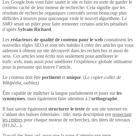
Les Google bots vont faire sauter le site et faire en sorte de garder le
contenu caché de leur moteur de recherche. Cela signifie que les
résultats de recherche organiques convoités seront beaucoup plus
difficiles à trouver pour quiconque viole le nouvel algorithme. Le
SMO
serait un pilier pour faire remonter certains articles pénalisés
d’après
Sylvain Richard
.
Les
rédacteurs de qualité de contenu pour le web
connaissent les
nouvelles règles SEO et sont très habiles à créer des articles qui vous
aideront à obtenir un site découvert dans les recherches et aussi de
sens. Ces articles sont écrits non seulement pour améliorer le
trafic web, mais aussi pour améliorer l’expérience globale utilisateur
pour la personne qui trouve l’article.
Le contenu doit être
pertinent
et
unique
. (
Le copier-coller de
Wikipédia, oubliez)
Être capable de maîtriser la langue parfaitement et jouer sur
les
synonymes
, mais également faire attention à l’
orthographe
.
Il faut savoir également
structurer le texte
de son site internet en
s’aidant des balises éditoriales : title, meta description (en
respectant
les critères
pour chaque moteur de recherche), des titres de niveaux
(H1,h2,..).
Travail des liens
url
, pour que la page d’atterrissage reste