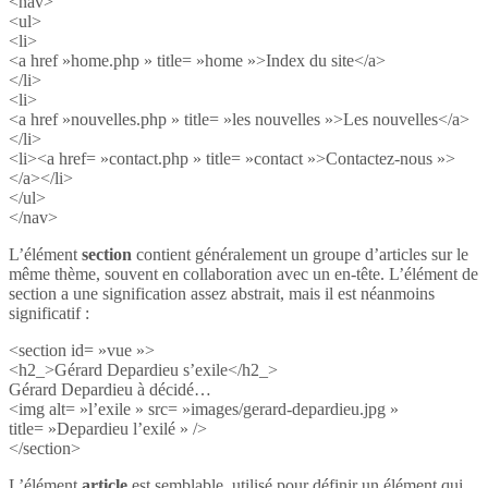
<nav>
<ul>
<li>
<a href »home.php » title= »home »>Index du site</a>
</li>
<li>
<a href »nouvelles.php » title= »les nouvelles »>Les nouvelles</a>
</li>
<li><a href= »contact.php » title= »contact »>Contactez-nous »>
</a></li>
</ul>
</nav>
L’élément
section
contient généralement un groupe d’articles sur le
même thème, souvent en collaboration avec un en-tête. L’élément de
section a une signification assez abstrait, mais il est néanmoins
significatif :
<section id= »vue »>
<h2_>Gérard Depardieu s’exile</h2_>
Gérard Depardieu à décidé…
<img alt= »l’exile » src= »images/gerard-depardieu.jpg »
title= »Depardieu l’exilé » />
</section>
L’élément
article
est semblable, utilisé pour définir un élément qui