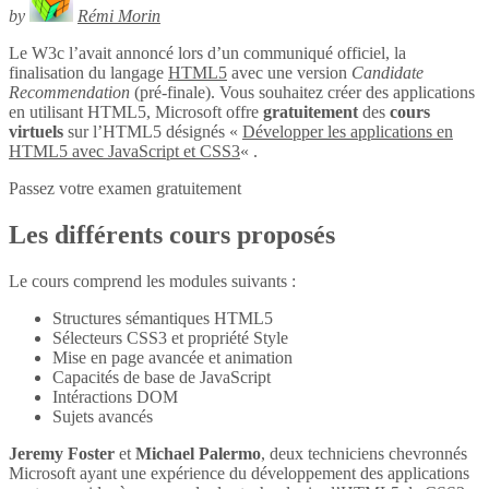
by
Rémi Morin
Le W3c l’avait annoncé lors d’un communiqué officiel, la
finalisation du langage
HTML5
avec une version
Candidate
Recommendation
(pré-finale). Vous souhaitez créer des applications
en utilisant HTML5, Microsoft offre
gratuitement
des
cours
virtuels
sur l’HTML5 désignés «
Développer les applications en
HTML5 avec JavaScript et CSS3
« .
Passez votre examen gratuitement
Les différents cours proposés
Le cours comprend les modules suivants :
Structures sémantiques HTML5
Sélecteurs CSS3 et propriété Style
Mise en page avancée et animation
Capacités de base de JavaScript
Intéractions DOM
Sujets avancés
Jeremy Foster
et
Michael Palermo
, deux techniciens chevronnés
Microsoft ayant une expérience du développement des applications