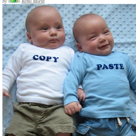
by
Rémi Morin