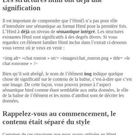
signification
Il est important de comprendre que l’Html5 n’a pas pour rôle
d’introduire une sémantique au format Html pour la première fois.
L’Html à
déjà
un niveau de
sémantique intégré
. Les structures
existantes Html sont significatifs à des degrés divers. Si vous
regardez cet élément familier Html inclus dans l’extrait ci-dessous
vous verrez où je veux en venir :
<img alt= »chat ronron » src= »images/chat_ronron.png » title= »le
chat ronronne » />
Bien qu’il soit abrégé, le nom de l’élément
img
indique quelque
chose de significatif sur le contenu de la balise, c’est-à-dire que c’est
une image. De cette façon, vous pouvez penser à l’aspect
sémantique html comme étant semblable aux méta données, le rôle
de la balise de l’élément et les noms d’attribut sont de décrire les
données.
Rappelez-vous au commencement, le
contenu était séparé du style
Certaines de ces structures que nous avons utilisées en Html