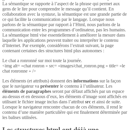
La sémantique se rapporte à l’aspect de la phrase qui permet aux
gens de le lire pour comprendre le message qu’il contient. En
collaboration avec la syntaxe, la sémantique est une grande partie de
ce qui facilite la communication par le langage. Lorsque nous
parlons de la sémantique par rapport à l’Html, nous parlons de la
communication entre les programmes d’ordinateur, pas les humains.
La sémantique html vise essentiellement à améliorer la mesure dans
laquelle les applications peuvent traiter ou interpréter le contenu
d’Internet. Par exemple, considérons l’extrait suivant, la page
contenant certaines des structures html plus autonomes :
Le chat a ronronné sur moi toute la journée.
<img alt= »chat ronron » src= »images/chat_ronron.png » title= »le
chat ronronne » />
Les éléments (et attributs) donnent des
informations
sur la façon
que le navigateur va
présenter
le contenu à l’utilisateur. Les
éléments de paragraphes
seront par défaut affichés par un espace
au-dessus et en dessous d’eux, les éléments d’image sont affichés en
utilisant le fichier image inclus dans l’attribut
src
et ainsi de suite.
Lorsque le navigateur rencontre chacun de ces éléments, il rend le
contenu d’une manière particulière qui est finalement déterminée par
les balises utilisées.
Les structures html ont déjà une