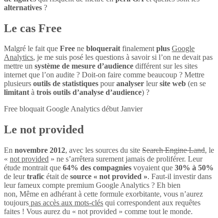
alternatives
?
Le cas Free
Malgré le fait que
Free
ne
bloquerait
finalement
plus
Google
Analytics
, je me suis posé les questions à savoir si l’on ne devait pas
mettre un
système de mesure d’audience
différent sur les sites
internet que l’on audite ? Doit-on faire comme beaucoup ? Mettre
plusieurs
outils de statistiques
pour
analyser
leur
site web
(en se
limitant
à
trois outils d’analyse d’audience
) ?
Free bloquait Google Analytics début Janvier
Le not provided
En
novembre 2012
, avec les sources du site
Search Engine Land
, le
«
not provided
» ne s’arrêtera surement jamais de proliférer. Leur
étude montrait que
64% des compagnies
voyaient que
30% à 50%
de leur
trafic
était de
source « not provided »
. Faut-il investir dans
leur fameux compte premium Google Analytics ? Eh bien
non, Même en adhérant à cette formule exorbitante, vous n’aurez
toujours
pas accès aux mots-clés
qui correspondent aux requêtes
faites ! Vous aurez du « not provided » comme tout le monde.