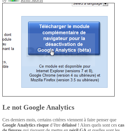
by
Rémi Morin
Le not Google Analytics
Ces derniers mois, certains critères viennent à faire penser que
Google Analytics
risque
d’être
délaissé
! Alors quels sont ces
cas
de figures
qui risquent de mettre en
péril
GA
et quelles sont les