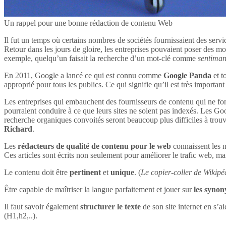
Un rappel pour une bonne rédaction de contenu Web
Il fut un temps où certains nombres de sociétés fournissaient des servi
Retour dans les jours de gloire, les entreprises pouvaient poser des mot
exemple, quelqu’un faisait la recherche d’un mot-clé comme
sentima
En 2011, Google a lancé ce qui est connu comme
Google Panda
et t
approprié pour tous les publics. Ce qui signifie qu’il est très impor
Les entreprises qui embauchent des fournisseurs de contenu qui ne font
pourraient conduire à ce que leurs sites ne soient pas indexés. Les Goog
recherche organiques convoités seront beaucoup plus difficiles à tro
Richard
.
Les
rédacteurs de qualité de contenu pour le web
connaissent les n
Ces articles sont écrits non seulement pour améliorer le trafic web, mai
Le contenu doit être
pertinent
et
unique
. (
Le copier-coller de Wikipéd
Être capable de maîtriser la langue parfaitement et jouer sur
les syno
Il faut savoir également
structurer le texte
de son site internet en s’ai
(H1,h2,..).