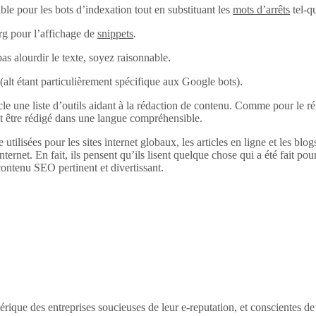
ble pour les bots d’indexation tout en substituant les
mots d’arrêts
tel-q
rg pour l’affichage de
snippets
.
pas alourdir le texte, soyez raisonnable.
alt (alt étant particulièrement spécifique aux Google bots).
 une liste d’outils aidant à la rédaction de contenu. Comme pour le réfé
it être rédigé dans une langue compréhensible.
 utilisées pour les sites internet globaux, les articles en ligne et les bl
internet. En fait, ils pensent qu’ils lisent quelque chose qui a été fait pour
ontenu SEO pertinent et divertissant.
érique des entreprises soucieuses de leur e-reputation, et conscientes d