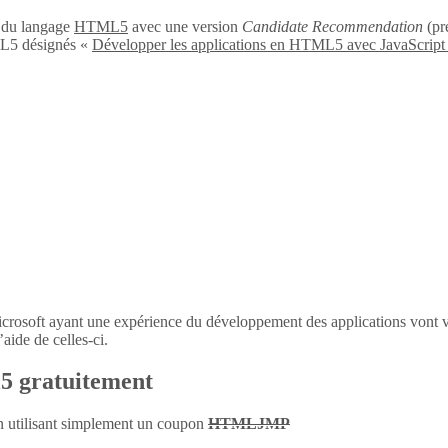
n du langage
HTML5
avec une version
Candidate Recommendation
(pré
L5 désignés «
Développer les applications en HTML5 avec JavaScript
icrosoft ayant une expérience du développement des applications vont 
aide de celles-ci.
l5 gratuitement
en utilisant simplement un coupon
HTMLJMP