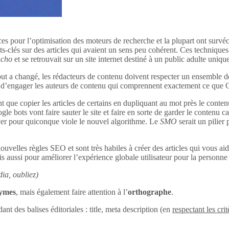
ces pour l’optimisation des moteurs de recherche et la plupart ont survéc
s-clés sur des articles qui avaient un sens peu cohérent. Ces techniques 
ncho
et se retrouvait sur un site internet destiné à un public adulte uniq
out a changé, les rédacteurs de contenu doivent respecter un ensemble d
tant d’engager les auteurs de contenu qui comprennent exactement ce que
 que copier les articles de certains en dupliquant au mot près le conten
le bots vont faire sauter le site et faire en sorte de garder le contenu c
uver pour quiconque viole le nouvel algorithme. Le
SMO
serait un pilier
ouvelles règles SEO et sont très habiles à créer des articles qui vous aid
s aussi pour améliorer l’expérience globale utilisateur pour la personne q
ia, oubliez)
nymes
, mais également faire attention à l’
orthographe
.
dant des balises éditoriales : title, meta description (en
respectant les crit