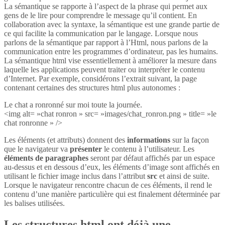
La sémantique se rapporte à l’aspect de la phrase qui permet aux
gens de le lire pour comprendre le message qu’il contient. En
collaboration avec la syntaxe, la sémantique est une grande partie de
ce qui facilite la communication par le langage. Lorsque nous
parlons de la sémantique par rapport à l’Html, nous parlons de la
communication entre les programmes d’ordinateur, pas les humains.
La sémantique html vise essentiellement à améliorer la mesure dans
laquelle les applications peuvent traiter ou interpréter le contenu
d’Internet. Par exemple, considérons l’extrait suivant, la page
contenant certaines des structures html plus autonomes :
Le chat a ronronné sur moi toute la journée.
<img alt= »chat ronron » src= »images/chat_ronron.png » title= »le
chat ronronne » />
Les éléments (et attributs) donnent des
informations
sur la façon
que le navigateur va
présenter
le contenu à l’utilisateur. Les
éléments de paragraphes
seront par défaut affichés par un espace
au-dessus et en dessous d’eux, les éléments d’image sont affichés en
utilisant le fichier image inclus dans l’attribut
src
et ainsi de suite.
Lorsque le navigateur rencontre chacun de ces éléments, il rend le
contenu d’une manière particulière qui est finalement déterminée par
les balises utilisées.
Les structures html ont déjà une