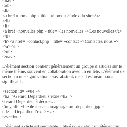
<nav>
<ul>
<li>
<a href »home.php » title= »home »>Index du site</a>
</li>
<li>
<a href »nouvelles.php » title= »les nouvelles »>Les nouvelles</a>
</li>
<li><a href= »contact.php » title= »contact »>Contactez-nous »>
</a></li>
</ul>
</nav>
L’élément
section
contient généralement un groupe d’articles sur le
même thème, souvent en collaboration avec un en-tête. L’élément de
section a une signification assez abstrait, mais il est néanmoins
significatif :
<section id= »vue »>
<h2_>Gérard Depardieu s’exile</h2_>
Gérard Depardieu à décidé…
<img alt= »l’exile » src= »images/gerard-depardieu.jpg »
title= »Depardieu l’exilé » />
</section>
L’élément
article
est semblable, utilisé pour définir un élément qui