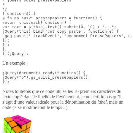
* jQuery suivi presse-papiers

*

*/

(function($) {

$.fn.ga_suivi_pressepapiers = function() {

return this.each(function() {

var text = $(this).text().substr(0, 10) + "...";

jQuery(this).bind('cut copy paste', function(e) {

_gaq.push(['_trackEvent', 'evenement_PressePapiers', e.
});

});

};

})(jQuery);
Un exemple :
jQuery(document).ready(function() {

jQuery("p").ga_suivi_pressepapiers();

});
Notez toutefois que ce code utilise les 10 premiers caractères du
texte copié dans le libellé de l’évènement, je ne certifie pas qu’il
s’agit d’une valeur idéale pour la dénomination du
label
, mais un
code ça se modifie tout le temps :-).