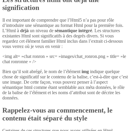
signification
Il est important de comprendre que l’Html5 n’a pas pour rôle
d’introduire une sémantique au format Html pour la première fois.
L’Html à
déjà
un niveau de
sémantique intégré
. Les structures
existantes Html sont significatifs à des degrés divers. Si vous
regardez cet élément familier Html inclus dans l’extrait ci-dessous
vous verrez où je veux en venir :
<img alt= »chat ronron » src= »images/chat_ronron.png » title= »le
chat ronronne » />
Bien qu’il soit abrégé, le nom de l’élément
img
indique quelque
chose de significatif sur le contenu de la balise, c’est-à-dire que c’est
une image. De cette façon, vous pouvez penser à l’aspect
sémantique html comme étant semblable aux méta données, le rôle
de la balise de l’élément et les noms d’attribut sont de décrire les
données.
Rappelez-vous au commencement, le
contenu était séparé du style
Certaines de ces structures que nous avons utilisées en Html