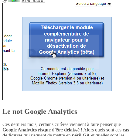
by
Rémi Morin
Le not Google Analytics
Ces derniers mois, certains critères viennent à faire penser que
Google Analytics
risque
d’être
délaissé
! Alors quels sont ces
cas
de figures
qui risquent de mettre en
péril
GA
et quelles sont les