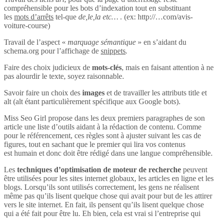
compréhensible pour les bots d’indexation tout en substituant
les
mots d’arrêts
tel-que
de,le,la etc… .
(ex: http://…com/avis-
voiture-course)
Travail de l’aspect «
marquage sémantique
» en s’aidant du
schema.org pour l’affichage de
snippets
.
Faire des choix judicieux de
mots-clés
, mais en faisant attention à ne
pas alourdir le texte, soyez raisonnable.
Savoir faire un choix des
images
et de travailler les attributs title et
alt (alt étant particulièrement spécifique aux Google bots).
Miss Seo Girl propose dans les deux premiers paragraphes de son
article une liste d’outils aidant à la rédaction de contenu. Comme
pour le référencement, ces règles sont à ajuster suivant les cas de
figures, tout en sachant que le premier qui lira vos contenus
est humain et donc doit être rédigé dans une langue compréhensible.
Les
techniques d’optimisation de moteur de recherche
peuvent
être utilisées pour les sites internet globaux, les articles en ligne et les
blogs. Lorsqu’ils sont utilisés correctement, les gens ne réalisent
même pas qu’ils lisent quelque chose qui avait pour but de les attirer
vers le site internet. En fait, ils pensent qu’ils lisent quelque chose
qui a été fait pour être lu. Eh bien, cela est vrai si l’entreprise qui