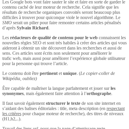
Les Google bots vont faire sauter le site et faire en sorte de garder le
contenu caché de leur moteur de recherche. Cela signifie que les
résultats de recherche organiques convoités seront beaucoup plus
difficiles à trouver pour quiconque viole le nouvel algorithme. Le
SMO
serait un pilier pour faire remonter certains articles pénalisés
d’après
Sylvain Richard
.
Les
rédacteurs de qualité de contenu pour le web
connaissent les
nouvelles règles SEO et sont très habiles à créer des articles qui vous
aideront à obtenir un site découvert dans les recherches et aussi de
sens. Ces articles sont écrits non seulement pour améliorer le
trafic web, mais aussi pour améliorer l’expérience globale utilisateur
pour la personne qui trouve l’article.
Le contenu doit être
pertinent
et
unique
. (
Le copier-coller de
Wikipédia, oubliez)
Être capable de maîtriser la langue parfaitement et jouer sur
les
synonymes
, mais également faire attention à l’
orthographe
.
Il faut savoir également
structurer le texte
de son site internet en
s’aidant des balises éditoriales : title, meta description (en
respectant
les critères
pour chaque moteur de recherche), des titres de niveaux
(H1,h2,..).
Travail des liens
url
, pour que la page d’atterrissage reste