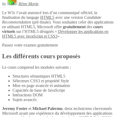
by
Rémi Morin
Le W3c l’avait annoncé lors d’un communiqué officiel, la
finalisation du langage
HTML5
avec une version
Candidate
Recommendation
(pré-finale). Vous souhaitez créer des applications
en utilisant HTML5, Microsoft offre
gratuitement
des
cours
virtuels
sur l’HTML5 désignés «
Développer les applications en
HTML5 avec JavaScript et CSS3
« .
Passez votre examen gratuitement
Les différents cours proposés
Le cours comprend les modules suivants :
Structures sémantiques HTML5
Sélecteurs CSS3 et propriété Style
Mise en page avancée et animation
Capacités de base de JavaScript
Intéractions DOM
Sujets avancés
Jeremy Foster
et
Michael Palermo
, deux techniciens chevronnés
Microsoft ayant une expérience du développement des applications