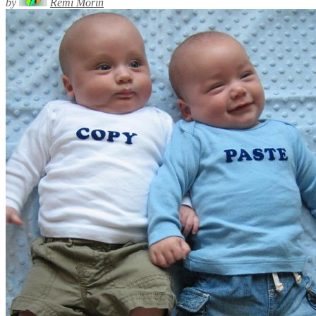
by
Rémi Morin