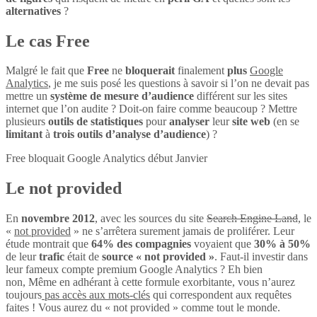
alternatives
?
Le cas Free
Malgré le fait que
Free
ne
bloquerait
finalement
plus
Google
Analytics
, je me suis posé les questions à savoir si l’on ne devait pas
mettre un
système de mesure d’audience
différent sur les sites
internet que l’on audite ? Doit-on faire comme beaucoup ? Mettre
plusieurs
outils de statistiques
pour
analyser
leur
site web
(en se
limitant
à
trois outils d’analyse d’audience
) ?
Free bloquait Google Analytics début Janvier
Le not provided
En
novembre 2012
, avec les sources du site
Search Engine Land
, le
«
not provided
» ne s’arrêtera surement jamais de proliférer. Leur
étude montrait que
64% des compagnies
voyaient que
30% à 50%
de leur
trafic
était de
source « not provided »
. Faut-il investir dans
leur fameux compte premium Google Analytics ? Eh bien
non, Même en adhérant à cette formule exorbitante, vous n’aurez
toujours
pas accès aux mots-clés
qui correspondent aux requêtes
faites ! Vous aurez du « not provided » comme tout le monde.