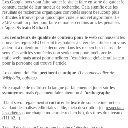
Les Google bots vont faire sauter le site et faire en sorte de garder le
contenu caché de leur moteur de recherche. Cela signifie que les
résultats de recherche organiques convoités seront beaucoup plus
difficiles à trouver pour quiconque viole le nouvel algorithme. Le
SMO
serait un pilier pour faire remonter certains articles pénalisés
d’après
Sylvain Richard
.
Les
rédacteurs de qualité de contenu pour le web
connaissent les
nouvelles règles SEO et sont très habiles à créer des articles qui vous
aideront à obtenir un site découvert dans les recherches et aussi de
sens. Ces articles sont écrits non seulement pour améliorer le
trafic web, mais aussi pour améliorer l’expérience globale utilisateur
pour la personne qui trouve l’article.
Le contenu doit être
pertinent
et
unique
. (
Le copier-coller de
Wikipédia, oubliez)
Être capable de maîtriser la langue parfaitement et jouer sur
les
synonymes
, mais également faire attention à l’
orthographe
.
Il faut savoir également
structurer le texte
de son site internet en
s’aidant des balises éditoriales : title, meta description (en
respectant
les critères
pour chaque moteur de recherche), des titres de niveaux
(H1,h2,..).
Travail des liens
url
, pour que la page d’atterrissage reste