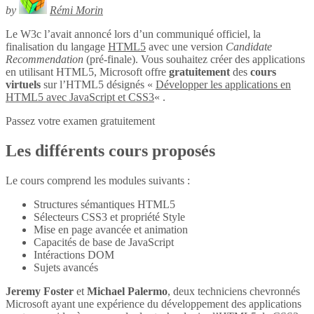
by
Rémi Morin
Le W3c l’avait annoncé lors d’un communiqué officiel, la
finalisation du langage
HTML5
avec une version
Candidate
Recommendation
(pré-finale). Vous souhaitez créer des applications
en utilisant HTML5, Microsoft offre
gratuitement
des
cours
virtuels
sur l’HTML5 désignés «
Développer les applications en
HTML5 avec JavaScript et CSS3
« .
Passez votre examen gratuitement
Les différents cours proposés
Le cours comprend les modules suivants :
Structures sémantiques HTML5
Sélecteurs CSS3 et propriété Style
Mise en page avancée et animation
Capacités de base de JavaScript
Intéractions DOM
Sujets avancés
Jeremy Foster
et
Michael Palermo
, deux techniciens chevronnés
Microsoft ayant une expérience du développement des applications