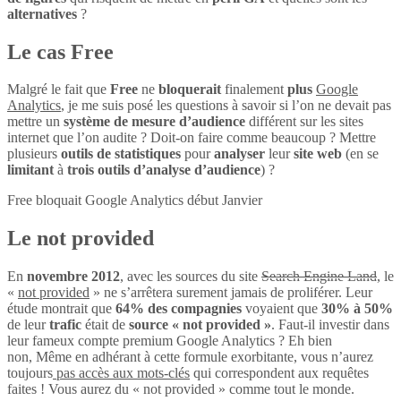
alternatives
?
Le cas Free
Malgré le fait que
Free
ne
bloquerait
finalement
plus
Google
Analytics
, je me suis posé les questions à savoir si l’on ne devait pas
mettre un
système de mesure d’audience
différent sur les sites
internet que l’on audite ? Doit-on faire comme beaucoup ? Mettre
plusieurs
outils de statistiques
pour
analyser
leur
site web
(en se
limitant
à
trois outils d’analyse d’audience
) ?
Free bloquait Google Analytics début Janvier
Le not provided
En
novembre 2012
, avec les sources du site
Search Engine Land
, le
«
not provided
» ne s’arrêtera surement jamais de proliférer. Leur
étude montrait que
64% des compagnies
voyaient que
30% à 50%
de leur
trafic
était de
source « not provided »
. Faut-il investir dans
leur fameux compte premium Google Analytics ? Eh bien
non, Même en adhérant à cette formule exorbitante, vous n’aurez
toujours
pas accès aux mots-clés
qui correspondent aux requêtes
faites ! Vous aurez du « not provided » comme tout le monde.