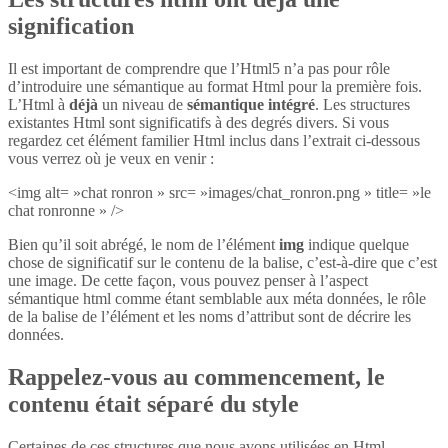
signification
Il est important de comprendre que l’Html5 n’a pas pour rôle
d’introduire une sémantique au format Html pour la première fois.
L’Html à
déjà
un niveau de
sémantique intégré
. Les structures
existantes Html sont significatifs à des degrés divers. Si vous
regardez cet élément familier Html inclus dans l’extrait ci-dessous
vous verrez où je veux en venir :
<img alt= »chat ronron » src= »images/chat_ronron.png » title= »le
chat ronronne » />
Bien qu’il soit abrégé, le nom de l’élément
img
indique quelque
chose de significatif sur le contenu de la balise, c’est-à-dire que c’est
une image. De cette façon, vous pouvez penser à l’aspect
sémantique html comme étant semblable aux méta données, le rôle
de la balise de l’élément et les noms d’attribut sont de décrire les
données.
Rappelez-vous au commencement, le
contenu était séparé du style
Certaines de ces structures que nous avons utilisées en Html