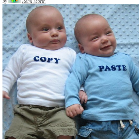
by
Rémi Morin