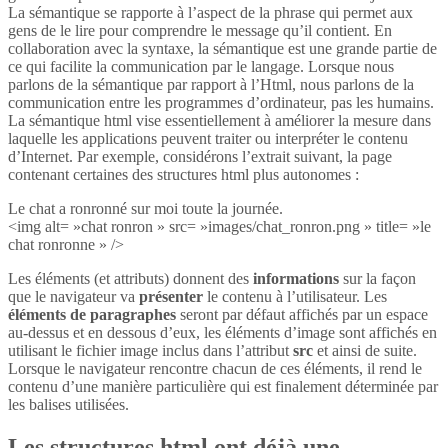
La sémantique se rapporte à l’aspect de la phrase qui permet aux
gens de le lire pour comprendre le message qu’il contient. En
collaboration avec la syntaxe, la sémantique est une grande partie de
ce qui facilite la communication par le langage. Lorsque nous
parlons de la sémantique par rapport à l’Html, nous parlons de la
communication entre les programmes d’ordinateur, pas les humains.
La sémantique html vise essentiellement à améliorer la mesure dans
laquelle les applications peuvent traiter ou interpréter le contenu
d’Internet. Par exemple, considérons l’extrait suivant, la page
contenant certaines des structures html plus autonomes :
Le chat a ronronné sur moi toute la journée.
<img alt= »chat ronron » src= »images/chat_ronron.png » title= »le
chat ronronne » />
Les éléments (et attributs) donnent des
informations
sur la façon
que le navigateur va
présenter
le contenu à l’utilisateur. Les
éléments de paragraphes
seront par défaut affichés par un espace
au-dessus et en dessous d’eux, les éléments d’image sont affichés en
utilisant le fichier image inclus dans l’attribut
src
et ainsi de suite.
Lorsque le navigateur rencontre chacun de ces éléments, il rend le
contenu d’une manière particulière qui est finalement déterminée par
les balises utilisées.
Les structures html ont déjà une