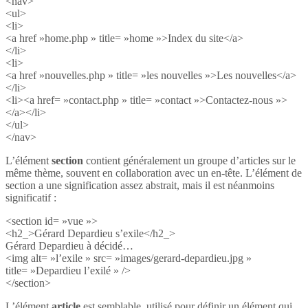
<nav>
<ul>
<li>
<a href »home.php » title= »home »>Index du site</a>
</li>
<li>
<a href »nouvelles.php » title= »les nouvelles »>Les nouvelles</a>
</li>
<li><a href= »contact.php » title= »contact »>Contactez-nous »>
</a></li>
</ul>
</nav>
L’élément
section
contient généralement un groupe d’articles sur le
même thème, souvent en collaboration avec un en-tête. L’élément de
section a une signification assez abstrait, mais il est néanmoins
significatif :
<section id= »vue »>
<h2_>Gérard Depardieu s’exile</h2_>
Gérard Depardieu à décidé…
<img alt= »l’exile » src= »images/gerard-depardieu.jpg »
title= »Depardieu l’exilé » />
</section>
L’élément
article
est semblable, utilisé pour définir un élément qui