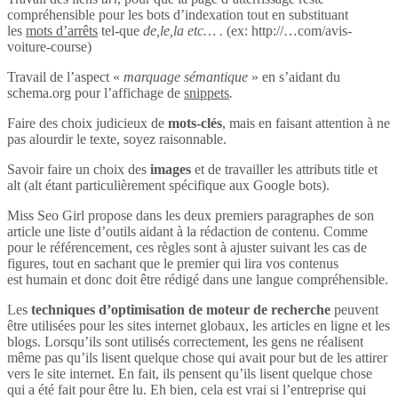
compréhensible pour les bots d’indexation tout en substituant
les
mots d’arrêts
tel-que
de,le,la etc… .
(ex: http://…com/avis-
voiture-course)
Travail de l’aspect «
marquage sémantique
» en s’aidant du
schema.org pour l’affichage de
snippets
.
Faire des choix judicieux de
mots-clés
, mais en faisant attention à ne
pas alourdir le texte, soyez raisonnable.
Savoir faire un choix des
images
et de travailler les attributs title et
alt (alt étant particulièrement spécifique aux Google bots).
Miss Seo Girl propose dans les deux premiers paragraphes de son
article une liste d’outils aidant à la rédaction de contenu. Comme
pour le référencement, ces règles sont à ajuster suivant les cas de
figures, tout en sachant que le premier qui lira vos contenus
est humain et donc doit être rédigé dans une langue compréhensible.
Les
techniques d’optimisation de moteur de recherche
peuvent
être utilisées pour les sites internet globaux, les articles en ligne et les
blogs. Lorsqu’ils sont utilisés correctement, les gens ne réalisent
même pas qu’ils lisent quelque chose qui avait pour but de les attirer
vers le site internet. En fait, ils pensent qu’ils lisent quelque chose
qui a été fait pour être lu. Eh bien, cela est vrai si l’entreprise qui