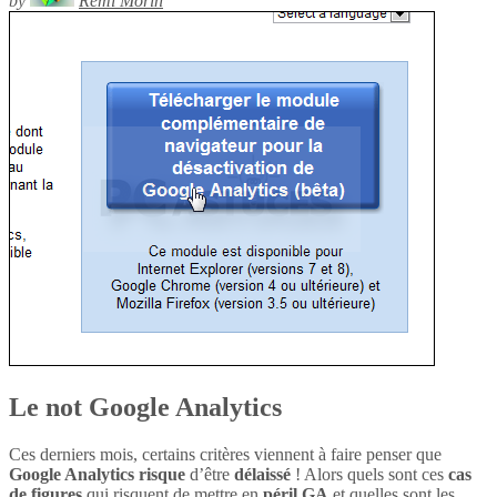
by
Rémi Morin
Le not Google Analytics
Ces derniers mois, certains critères viennent à faire penser que
Google Analytics
risque
d’être
délaissé
! Alors quels sont ces
cas
de figures
qui risquent de mettre en
péril
GA
et quelles sont les