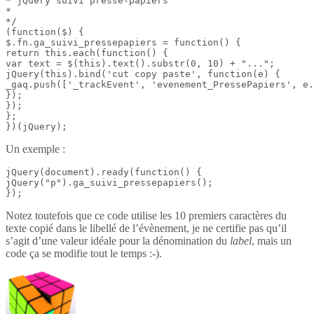
* jQuery suivi presse-papiers

*

*/

(function($) {

$.fn.ga_suivi_pressepapiers = function() {

return this.each(function() {

var text = $(this).text().substr(0, 10) + "...";

jQuery(this).bind('cut copy paste', function(e) {

_gaq.push(['_trackEvent', 'evenement_PressePapiers', e.
});

});

};

})(jQuery);
Un exemple :
jQuery(document).ready(function() {

jQuery("p").ga_suivi_pressepapiers();

});
Notez toutefois que ce code utilise les 10 premiers caractères du
texte copié dans le libellé de l’évènement, je ne certifie pas qu’il
s’agit d’une valeur idéale pour la dénomination du
label
, mais un
code ça se modifie tout le temps :-).