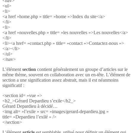
<nav>
<ul>
<li>
<a href »home.php » title= »home »>Index du site</a>
</li>
<li>
<a href »nouvelles.php » title= »les nouvelles »>Les nouvelles</a>
</li>
<li><a href= »contact.php » title= »contact »>Contactez-nous »>
</a></li>
</ul>
</nav>
L’élément
section
contient généralement un groupe d’articles sur le
même thème, souvent en collaboration avec un en-tête. L’élément de
section a une signification assez abstrait, mais il est néanmoins
significatif :
<section id= »vue »>
<h2_>Gérard Depardieu s’exile</h2_>
Gérard Depardieu à décidé…
<img alt= »l’exile » src= »images/gerard-depardieu.jpg »
title= »Depardieu l’exilé » />
</section>
L’élément
article
est semblable, utilisé pour définir un élément qui