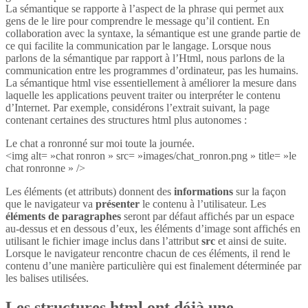
La sémantique se rapporte à l’aspect de la phrase qui permet aux
gens de le lire pour comprendre le message qu’il contient. En
collaboration avec la syntaxe, la sémantique est une grande partie de
ce qui facilite la communication par le langage. Lorsque nous
parlons de la sémantique par rapport à l’Html, nous parlons de la
communication entre les programmes d’ordinateur, pas les humains.
La sémantique html vise essentiellement à améliorer la mesure dans
laquelle les applications peuvent traiter ou interpréter le contenu
d’Internet. Par exemple, considérons l’extrait suivant, la page
contenant certaines des structures html plus autonomes :
Le chat a ronronné sur moi toute la journée.
<img alt= »chat ronron » src= »images/chat_ronron.png » title= »le
chat ronronne » />
Les éléments (et attributs) donnent des
informations
sur la façon
que le navigateur va
présenter
le contenu à l’utilisateur. Les
éléments de paragraphes
seront par défaut affichés par un espace
au-dessus et en dessous d’eux, les éléments d’image sont affichés en
utilisant le fichier image inclus dans l’attribut
src
et ainsi de suite.
Lorsque le navigateur rencontre chacun de ces éléments, il rend le
contenu d’une manière particulière qui est finalement déterminée par
les balises utilisées.
Les structures html ont déjà une