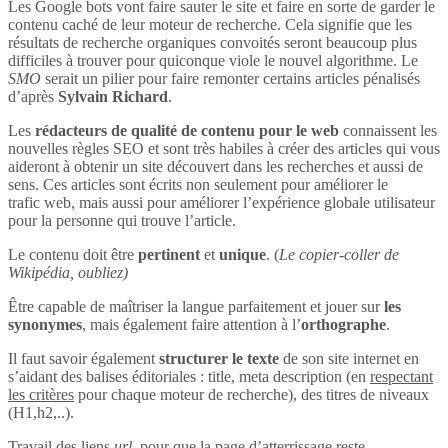
Les Google bots vont faire sauter le site et faire en sorte de garder le
contenu caché de leur moteur de recherche. Cela signifie que les
résultats de recherche organiques convoités seront beaucoup plus
difficiles à trouver pour quiconque viole le nouvel algorithme. Le
SMO
serait un pilier pour faire remonter certains articles pénalisés
d’après
Sylvain Richard
.
Les
rédacteurs de qualité de contenu pour le web
connaissent les
nouvelles règles SEO et sont très habiles à créer des articles qui vous
aideront à obtenir un site découvert dans les recherches et aussi de
sens. Ces articles sont écrits non seulement pour améliorer le
trafic web, mais aussi pour améliorer l’expérience globale utilisateur
pour la personne qui trouve l’article.
Le contenu doit être
pertinent
et
unique
. (
Le copier-coller de
Wikipédia, oubliez)
Être capable de maîtriser la langue parfaitement et jouer sur
les
synonymes
, mais également faire attention à l’
orthographe
.
Il faut savoir également
structurer le texte
de son site internet en
s’aidant des balises éditoriales : title, meta description (en
respectant
les critères
pour chaque moteur de recherche), des titres de niveaux
(H1,h2,..).
Travail des liens
url
, pour que la page d’atterrissage reste