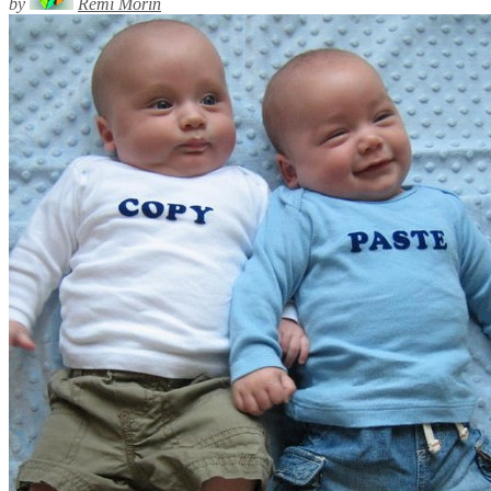
by
Rémi Morin