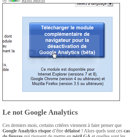
by
Rémi Morin
Le not Google Analytics
Ces derniers mois, certains critères viennent à faire penser que
Google Analytics
risque
d’être
délaissé
! Alors quels sont ces
cas
de figures
qui risquent de mettre en
péril
GA
et quelles sont les