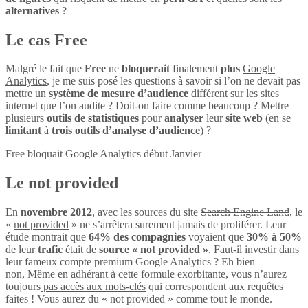
alternatives
?
Le cas Free
Malgré le fait que
Free
ne
bloquerait
finalement
plus
Google
Analytics
, je me suis posé les questions à savoir si l’on ne devait pas
mettre un
système de mesure d’audience
différent sur les sites
internet que l’on audite ? Doit-on faire comme beaucoup ? Mettre
plusieurs
outils de statistiques
pour
analyser
leur
site web
(en se
limitant
à
trois outils d’analyse d’audience
) ?
Free bloquait Google Analytics début Janvier
Le not provided
En
novembre 2012
, avec les sources du site
Search Engine Land
, le
«
not provided
» ne s’arrêtera surement jamais de proliférer. Leur
étude montrait que
64% des compagnies
voyaient que
30% à 50%
de leur
trafic
était de
source « not provided »
. Faut-il investir dans
leur fameux compte premium Google Analytics ? Eh bien
non, Même en adhérant à cette formule exorbitante, vous n’aurez
toujours
pas accès aux mots-clés
qui correspondent aux requêtes
faites ! Vous aurez du « not provided » comme tout le monde.