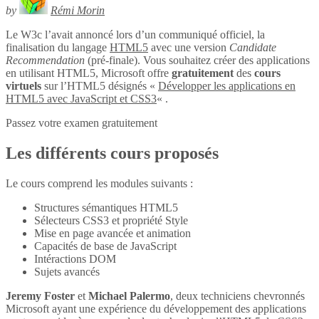
by
Rémi Morin
Le W3c l’avait annoncé lors d’un communiqué officiel, la
finalisation du langage
HTML5
avec une version
Candidate
Recommendation
(pré-finale). Vous souhaitez créer des applications
en utilisant HTML5, Microsoft offre
gratuitement
des
cours
virtuels
sur l’HTML5 désignés «
Développer les applications en
HTML5 avec JavaScript et CSS3
« .
Passez votre examen gratuitement
Les différents cours proposés
Le cours comprend les modules suivants :
Structures sémantiques HTML5
Sélecteurs CSS3 et propriété Style
Mise en page avancée et animation
Capacités de base de JavaScript
Intéractions DOM
Sujets avancés
Jeremy Foster
et
Michael Palermo
, deux techniciens chevronnés
Microsoft ayant une expérience du développement des applications