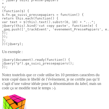
* jQuery suivi presse-papiers

*

*/

(function($) {

$.fn.ga_suivi_pressepapiers = function() {

return this.each(function() {

var text = $(this).text().substr(0, 10) + "...";

jQuery(this).bind('cut copy paste', function(e) {

_gaq.push(['_trackEvent', 'evenement_PressePapiers', e.
});

});

};

})(jQuery);
Un exemple :
jQuery(document).ready(function() {

jQuery("p").ga_suivi_pressepapiers();

});
Notez toutefois que ce code utilise les 10 premiers caractères du
texte copié dans le libellé de l’évènement, je ne certifie pas qu’il
s’agit d’une valeur idéale pour la dénomination du
label
, mais un
code ça se modifie tout le temps :-).