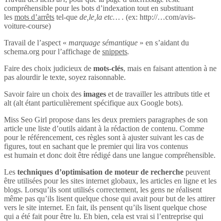
compréhensible pour les bots d’indexation tout en substituant
les
mots d’arrêts
tel-que
de,le,la etc… .
(ex: http://…com/avis-
voiture-course)
Travail de l’aspect «
marquage sémantique
» en s’aidant du
schema.org pour l’affichage de
snippets
.
Faire des choix judicieux de
mots-clés
, mais en faisant attention à ne
pas alourdir le texte, soyez raisonnable.
Savoir faire un choix des
images
et de travailler les attributs title et
alt (alt étant particulièrement spécifique aux Google bots).
Miss Seo Girl propose dans les deux premiers paragraphes de son
article une liste d’outils aidant à la rédaction de contenu. Comme
pour le référencement, ces règles sont à ajuster suivant les cas de
figures, tout en sachant que le premier qui lira vos contenus
est humain et donc doit être rédigé dans une langue compréhensible.
Les
techniques d’optimisation de moteur de recherche
peuvent
être utilisées pour les sites internet globaux, les articles en ligne et les
blogs. Lorsqu’ils sont utilisés correctement, les gens ne réalisent
même pas qu’ils lisent quelque chose qui avait pour but de les attirer
vers le site internet. En fait, ils pensent qu’ils lisent quelque chose
qui a été fait pour être lu. Eh bien, cela est vrai si l’entreprise qui