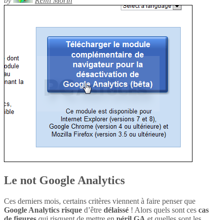
by
Rémi Morin
Le not Google Analytics
Ces derniers mois, certains critères viennent à faire penser que
Google Analytics
risque
d’être
délaissé
! Alors quels sont ces
cas
de figures
qui risquent de mettre en
péril
GA
et quelles sont les