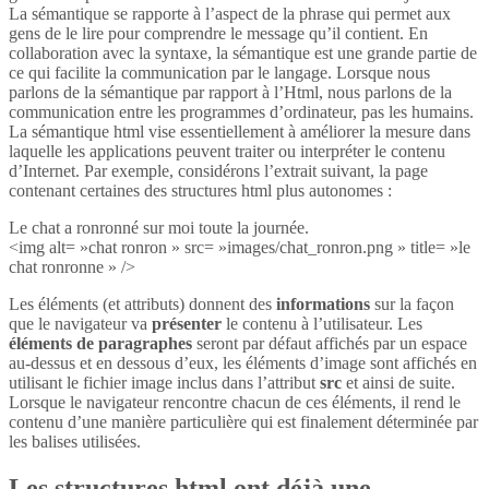
La sémantique se rapporte à l’aspect de la phrase qui permet aux
gens de le lire pour comprendre le message qu’il contient. En
collaboration avec la syntaxe, la sémantique est une grande partie de
ce qui facilite la communication par le langage. Lorsque nous
parlons de la sémantique par rapport à l’Html, nous parlons de la
communication entre les programmes d’ordinateur, pas les humains.
La sémantique html vise essentiellement à améliorer la mesure dans
laquelle les applications peuvent traiter ou interpréter le contenu
d’Internet. Par exemple, considérons l’extrait suivant, la page
contenant certaines des structures html plus autonomes :
Le chat a ronronné sur moi toute la journée.
<img alt= »chat ronron » src= »images/chat_ronron.png » title= »le
chat ronronne » />
Les éléments (et attributs) donnent des
informations
sur la façon
que le navigateur va
présenter
le contenu à l’utilisateur. Les
éléments de paragraphes
seront par défaut affichés par un espace
au-dessus et en dessous d’eux, les éléments d’image sont affichés en
utilisant le fichier image inclus dans l’attribut
src
et ainsi de suite.
Lorsque le navigateur rencontre chacun de ces éléments, il rend le
contenu d’une manière particulière qui est finalement déterminée par
les balises utilisées.
Les structures html ont déjà une