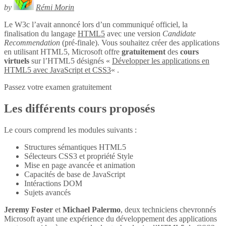
by
Rémi Morin
Le W3c l’avait annoncé lors d’un communiqué officiel, la
finalisation du langage
HTML5
avec une version
Candidate
Recommendation
(pré-finale). Vous souhaitez créer des applications
en utilisant HTML5, Microsoft offre
gratuitement
des
cours
virtuels
sur l’HTML5 désignés «
Développer les applications en
HTML5 avec JavaScript et CSS3
« .
Passez votre examen gratuitement
Les différents cours proposés
Le cours comprend les modules suivants :
Structures sémantiques HTML5
Sélecteurs CSS3 et propriété Style
Mise en page avancée et animation
Capacités de base de JavaScript
Intéractions DOM
Sujets avancés
Jeremy Foster
et
Michael Palermo
, deux techniciens chevronnés
Microsoft ayant une expérience du développement des applications