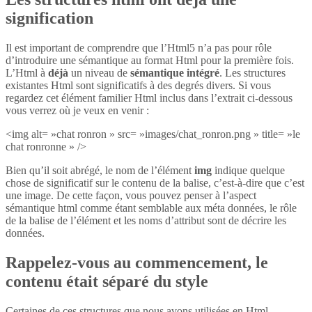
signification
Il est important de comprendre que l’Html5 n’a pas pour rôle
d’introduire une sémantique au format Html pour la première fois.
L’Html à
déjà
un niveau de
sémantique intégré
. Les structures
existantes Html sont significatifs à des degrés divers. Si vous
regardez cet élément familier Html inclus dans l’extrait ci-dessous
vous verrez où je veux en venir :
<img alt= »chat ronron » src= »images/chat_ronron.png » title= »le
chat ronronne » />
Bien qu’il soit abrégé, le nom de l’élément
img
indique quelque
chose de significatif sur le contenu de la balise, c’est-à-dire que c’est
une image. De cette façon, vous pouvez penser à l’aspect
sémantique html comme étant semblable aux méta données, le rôle
de la balise de l’élément et les noms d’attribut sont de décrire les
données.
Rappelez-vous au commencement, le
contenu était séparé du style
Certaines de ces structures que nous avons utilisées en Html