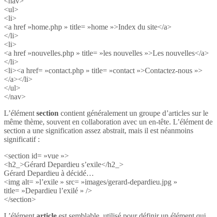
<nav>
<ul>
<li>
<a href »home.php » title= »home »>Index du site</a>
</li>
<li>
<a href »nouvelles.php » title= »les nouvelles »>Les nouvelles</a>
</li>
<li><a href= »contact.php » title= »contact »>Contactez-nous »>
</a></li>
</ul>
</nav>
L’élément
section
contient généralement un groupe d’articles sur le
même thème, souvent en collaboration avec un en-tête. L’élément de
section a une signification assez abstrait, mais il est néanmoins
significatif :
<section id= »vue »>
<h2_>Gérard Depardieu s’exile</h2_>
Gérard Depardieu à décidé…
<img alt= »l’exile » src= »images/gerard-depardieu.jpg »
title= »Depardieu l’exilé » />
</section>
L’élément
article
est semblable, utilisé pour définir un élément qui