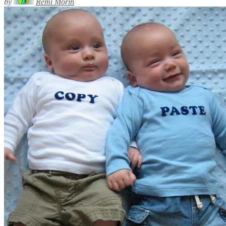
by
Rémi Morin