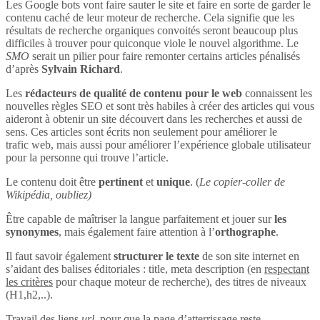
Les Google bots vont faire sauter le site et faire en sorte de garder le
contenu caché de leur moteur de recherche. Cela signifie que les
résultats de recherche organiques convoités seront beaucoup plus
difficiles à trouver pour quiconque viole le nouvel algorithme. Le
SMO
serait un pilier pour faire remonter certains articles pénalisés
d’après
Sylvain Richard
.
Les
rédacteurs de qualité de contenu pour le web
connaissent les
nouvelles règles SEO et sont très habiles à créer des articles qui vous
aideront à obtenir un site découvert dans les recherches et aussi de
sens. Ces articles sont écrits non seulement pour améliorer le
trafic web, mais aussi pour améliorer l’expérience globale utilisateur
pour la personne qui trouve l’article.
Le contenu doit être
pertinent
et
unique
. (
Le copier-coller de
Wikipédia, oubliez)
Être capable de maîtriser la langue parfaitement et jouer sur
les
synonymes
, mais également faire attention à l’
orthographe
.
Il faut savoir également
structurer le texte
de son site internet en
s’aidant des balises éditoriales : title, meta description (en
respectant
les critères
pour chaque moteur de recherche), des titres de niveaux
(H1,h2,..).
Travail des liens
url
, pour que la page d’atterrissage reste