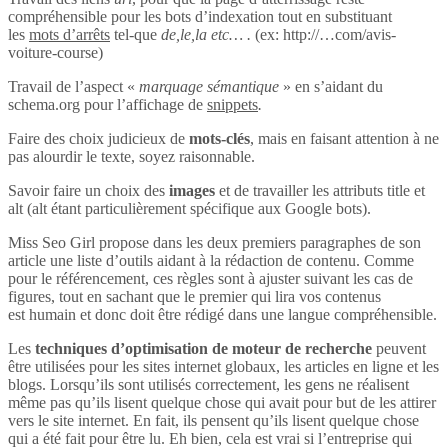
compréhensible pour les bots d’indexation tout en substituant
les
mots d’arrêts
tel-que
de,le,la etc… .
(ex: http://…com/avis-
voiture-course)
Travail de l’aspect «
marquage sémantique
» en s’aidant du
schema.org pour l’affichage de
snippets
.
Faire des choix judicieux de
mots-clés
, mais en faisant attention à ne
pas alourdir le texte, soyez raisonnable.
Savoir faire un choix des
images
et de travailler les attributs title et
alt (alt étant particulièrement spécifique aux Google bots).
Miss Seo Girl propose dans les deux premiers paragraphes de son
article une liste d’outils aidant à la rédaction de contenu. Comme
pour le référencement, ces règles sont à ajuster suivant les cas de
figures, tout en sachant que le premier qui lira vos contenus
est humain et donc doit être rédigé dans une langue compréhensible.
Les
techniques d’optimisation de moteur de recherche
peuvent
être utilisées pour les sites internet globaux, les articles en ligne et les
blogs. Lorsqu’ils sont utilisés correctement, les gens ne réalisent
même pas qu’ils lisent quelque chose qui avait pour but de les attirer
vers le site internet. En fait, ils pensent qu’ils lisent quelque chose
qui a été fait pour être lu. Eh bien, cela est vrai si l’entreprise qui