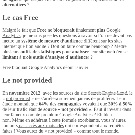
alternatives
?
Le cas Free
Malgré le fait que
Free
ne
bloquerait
finalement
plus
Google
Analytics
, je me suis posé les questions à savoir si l’on ne devait pas
mettre un
système de mesure d’audience
différent sur les sites
internet que l’on audite ? Doit-on faire comme beaucoup ? Mettre
plusieurs
outils de statistiques
pour
analyser
leur
site web
(en se
limitant
à
trois outils d’analyse d’audience
) ?
Free bloquait Google Analytics début Janvier
Le not provided
En
novembre 2012
, avec les sources du site
Search Engine Land
, le
«
not provided
» ne s’arrêtera surement jamais de proliférer. Leur
étude montrait que
64% des compagnies
voyaient que
30% à 50%
de leur
trafic
était de
source « not provided »
. Faut-il investir dans
leur fameux compte premium Google Analytics ? Eh bien
non, Même en adhérant à cette formule exorbitante, vous n’aurez
toujours
pas accès aux mots-clés
qui correspondent aux requêtes
faites ! Vous aurez du « not provided » comme tout le monde.