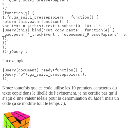
* jQuery suivi presse-papiers

*

*/

(function($) {

$.fn.ga_suivi_pressepapiers = function() {

return this.each(function() {

var text = $(this).text().substr(0, 10) + "...";

jQuery(this).bind('cut copy paste', function(e) {

_gaq.push(['_trackEvent', 'evenement_PressePapiers', e.
});

});

};

})(jQuery);
Un exemple :
jQuery(document).ready(function() {

jQuery("p").ga_suivi_pressepapiers();

});
Notez toutefois que ce code utilise les 10 premiers caractères du
texte copié dans le libellé de l’évènement, je ne certifie pas qu’il
s’agit d’une valeur idéale pour la dénomination du
label
, mais un
code ça se modifie tout le temps :-).