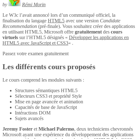
by
Rémi Morin
Le W3c l’avait annoncé lors d’un communiqué officiel, la
finalisation du langage
HTML5
avec une version
Candidate
Recommendation
(pré-finale). Vous souhaitez créer des applications
en utilisant HTML5, Microsoft offre
gratuitement
des
cours
virtuels
sur l’HTML5 désignés «
Développer les applications en
HTML5 avec JavaScript et CSS3
« .
Passez votre examen gratuitement
Les différents cours proposés
Le cours comprend les modules suivants :
Structures sémantiques HTML5
Sélecteurs CSS3 et propriété Style
Mise en page avancée et animation
Capacités de base de JavaScript
Intéractions DOM
Sujets avancés
Jeremy Foster
et
Michael Palermo
, deux techniciens chevronnés
Microsoft ayant une expérience du développement des applications