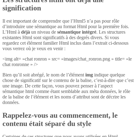
signification
Il est important de comprendre que l’Html5 n’a pas pour rôle
d’introduire une sémantique au format Html pour la première fois.
L’Html à
déjà
un niveau de
sémantique intégré
. Les structures
existantes Html sont significatifs à des degrés divers. Si vous
regardez cet élément familier Html inclus dans l’extrait ci-dessous
vous verrez où je veux en venir :
<img alt= »chat ronron » src= »images/chat_ronron.png » title= »le
chat ronronne » />
Bien qu’il soit abrégé, le nom de l’élément
img
indique quelque
chose de significatif sur le contenu de la balise, c’est-à-dire que c’est
une image. De cette façon, vous pouvez penser à l’aspect
sémantique html comme étant semblable aux méta données, le rôle
de la balise de l’élément et les noms d’attribut sont de décrire les
données.
Rappelez-vous au commencement, le
contenu était séparé du style
Certaines de ces structures que nous avons utilisées en Html