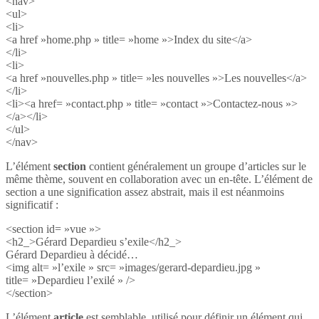
<nav>
<ul>
<li>
<a href »home.php » title= »home »>Index du site</a>
</li>
<li>
<a href »nouvelles.php » title= »les nouvelles »>Les nouvelles</a>
</li>
<li><a href= »contact.php » title= »contact »>Contactez-nous »>
</a></li>
</ul>
</nav>
L’élément
section
contient généralement un groupe d’articles sur le
même thème, souvent en collaboration avec un en-tête. L’élément de
section a une signification assez abstrait, mais il est néanmoins
significatif :
<section id= »vue »>
<h2_>Gérard Depardieu s’exile</h2_>
Gérard Depardieu à décidé…
<img alt= »l’exile » src= »images/gerard-depardieu.jpg »
title= »Depardieu l’exilé » />
</section>
L’élément
article
est semblable, utilisé pour définir un élément qui