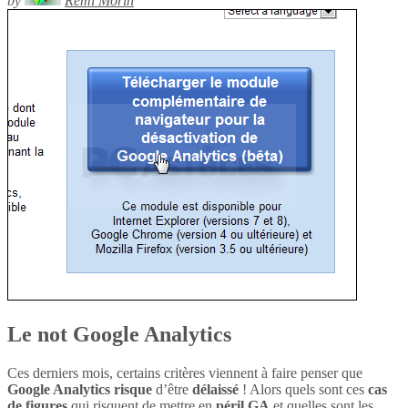
by
Rémi Morin
Le not Google Analytics
Ces derniers mois, certains critères viennent à faire penser que
Google Analytics
risque
d’être
délaissé
! Alors quels sont ces
cas
de figures
qui risquent de mettre en
péril
GA
et quelles sont les