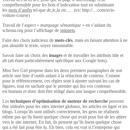
compréhensible pour les bots d’indexation tout en substituant
les
mots d’arrêts
tel-que
de,le,la etc… .
(ex: http://…com/avis-
voiture-course)
Travail de l’aspect «
marquage sémantique
» en s’aidant du
schema.org pour l’affichage de
snippets
.
Faire des choix judicieux de
mots-clés
, mais en faisant attention à ne
pas alourdir le texte, soyez raisonnable.
Savoir faire un choix des
images
et de travailler les attributs title et
alt (alt étant particulièrement spécifique aux Google bots).
Miss Seo Girl propose dans les deux premiers paragraphes de son
article une liste d’outils aidant à la rédaction de contenu. Comme
pour le référencement, ces règles sont à ajuster suivant les cas de
figures, tout en sachant que le premier qui lira vos contenus
est humain et donc doit être rédigé dans une langue compréhensible.
Les
techniques d’optimisation de moteur de recherche
peuvent
être utilisées pour les sites internet globaux, les articles en ligne et les
blogs. Lorsqu’ils sont utilisés correctement, les gens ne réalisent
même pas qu’ils lisent quelque chose qui avait pour but de les attirer
vers le site internet. En fait, ils pensent qu’ils lisent quelque chose
qui a été fait pour être lu. Eh bien, cela est vrai si l’entreprise qui