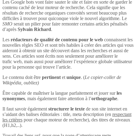
Les Google bots vont faire sauter le site et faire en sorte de garder le
contenu caché de leur moteur de recherche. Cela signifie que les
résultats de recherche organiques convoités seront beaucoup plus
difficiles à trouver pour quiconque viole le nouvel algorithme. Le
SMO
serait un pilier pour faire remonter certains articles pénalisés
d’après
Sylvain Richard
.
Les
rédacteurs de qualité de contenu pour le web
connaissent les
nouvelles règles SEO et sont très habiles à créer des articles qui vous
aideront à obtenir un site découvert dans les recherches et aussi de
sens. Ces articles sont écrits non seulement pour améliorer le
trafic web, mais aussi pour améliorer l’expérience globale utilisateur
pour la personne qui trouve l’article.
Le contenu doit être
pertinent
et
unique
. (
Le copier-coller de
Wikipédia, oubliez)
Être capable de maîtriser la langue parfaitement et jouer sur
les
synonymes
, mais également faire attention à l’
orthographe
.
Il faut savoir également
structurer le texte
de son site internet en
s’aidant des balises éditoriales : title, meta description (en
respectant
les critères
pour chaque moteur de recherche), des titres de niveaux
(H1,h2,..).
Travail des liens
url
, pour que la page d’atterrissage reste