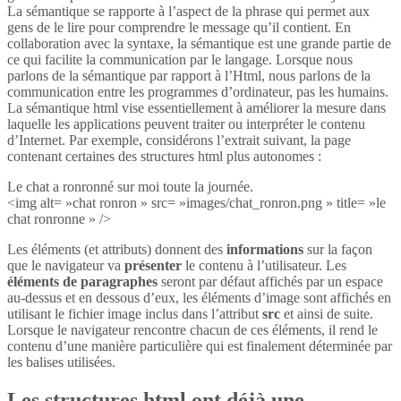
La sémantique se rapporte à l’aspect de la phrase qui permet aux
gens de le lire pour comprendre le message qu’il contient. En
collaboration avec la syntaxe, la sémantique est une grande partie de
ce qui facilite la communication par le langage. Lorsque nous
parlons de la sémantique par rapport à l’Html, nous parlons de la
communication entre les programmes d’ordinateur, pas les humains.
La sémantique html vise essentiellement à améliorer la mesure dans
laquelle les applications peuvent traiter ou interpréter le contenu
d’Internet. Par exemple, considérons l’extrait suivant, la page
contenant certaines des structures html plus autonomes :
Le chat a ronronné sur moi toute la journée.
<img alt= »chat ronron » src= »images/chat_ronron.png » title= »le
chat ronronne » />
Les éléments (et attributs) donnent des
informations
sur la façon
que le navigateur va
présenter
le contenu à l’utilisateur. Les
éléments de paragraphes
seront par défaut affichés par un espace
au-dessus et en dessous d’eux, les éléments d’image sont affichés en
utilisant le fichier image inclus dans l’attribut
src
et ainsi de suite.
Lorsque le navigateur rencontre chacun de ces éléments, il rend le
contenu d’une manière particulière qui est finalement déterminée par
les balises utilisées.
Les structures html ont déjà une