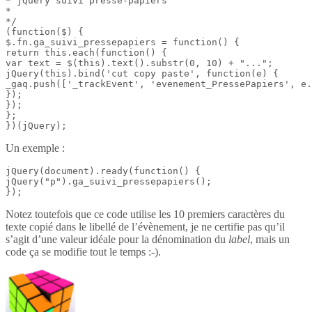
* jQuery suivi presse-papiers

*

*/

(function($) {

$.fn.ga_suivi_pressepapiers = function() {

return this.each(function() {

var text = $(this).text().substr(0, 10) + "...";

jQuery(this).bind('cut copy paste', function(e) {

_gaq.push(['_trackEvent', 'evenement_PressePapiers', e.
});

});

};

})(jQuery);
Un exemple :
jQuery(document).ready(function() {

jQuery("p").ga_suivi_pressepapiers();

});
Notez toutefois que ce code utilise les 10 premiers caractères du
texte copié dans le libellé de l’évènement, je ne certifie pas qu’il
s’agit d’une valeur idéale pour la dénomination du
label
, mais un
code ça se modifie tout le temps :-).