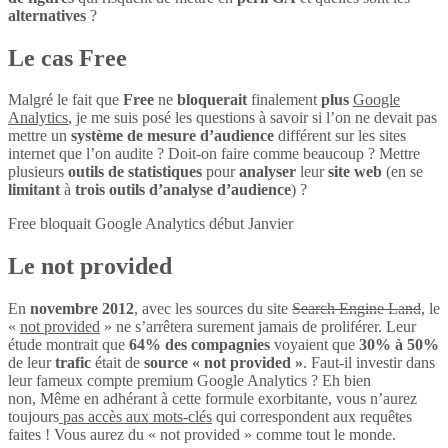
alternatives
?
Le cas Free
Malgré le fait que
Free
ne
bloquerait
finalement
plus
Google
Analytics
, je me suis posé les questions à savoir si l’on ne devait pas
mettre un
système de mesure d’audience
différent sur les sites
internet que l’on audite ? Doit-on faire comme beaucoup ? Mettre
plusieurs
outils de statistiques
pour
analyser
leur
site web
(en se
limitant
à
trois outils d’analyse d’audience
) ?
Free bloquait Google Analytics début Janvier
Le not provided
En
novembre 2012
, avec les sources du site
Search Engine Land
, le
«
not provided
» ne s’arrêtera surement jamais de proliférer. Leur
étude montrait que
64% des compagnies
voyaient que
30% à 50%
de leur
trafic
était de
source « not provided »
. Faut-il investir dans
leur fameux compte premium Google Analytics ? Eh bien
non, Même en adhérant à cette formule exorbitante, vous n’aurez
toujours
pas accès aux mots-clés
qui correspondent aux requêtes
faites ! Vous aurez du « not provided » comme tout le monde.