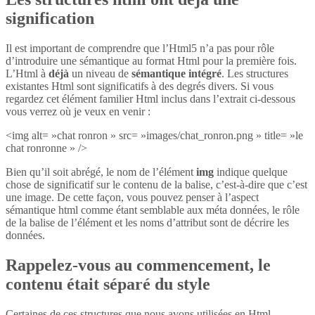
signification
Il est important de comprendre que l’Html5 n’a pas pour rôle
d’introduire une sémantique au format Html pour la première fois.
L’Html à
déjà
un niveau de
sémantique intégré
. Les structures
existantes Html sont significatifs à des degrés divers. Si vous
regardez cet élément familier Html inclus dans l’extrait ci-dessous
vous verrez où je veux en venir :
<img alt= »chat ronron » src= »images/chat_ronron.png » title= »le
chat ronronne » />
Bien qu’il soit abrégé, le nom de l’élément
img
indique quelque
chose de significatif sur le contenu de la balise, c’est-à-dire que c’est
une image. De cette façon, vous pouvez penser à l’aspect
sémantique html comme étant semblable aux méta données, le rôle
de la balise de l’élément et les noms d’attribut sont de décrire les
données.
Rappelez-vous au commencement, le
contenu était séparé du style
Certaines de ces structures que nous avons utilisées en Html