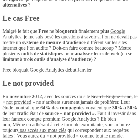
alternatives
?
Le cas Free
Malgré le fait que
Free
ne
bloquerait
finalement
plus
Google
Analytics
, je me suis posé les questions à savoir si l’on ne devait pas
mettre un
système de mesure d’audience
différent sur les sites
internet que l’on audite ? Doit-on faire comme beaucoup ? Mettre
plusieurs
outils de statistiques
pour
analyser
leur
site web
(en se
limitant
à
trois outils d’analyse d’audience
) ?
Free bloquait Google Analytics début Janvier
Le not provided
En
novembre 2012
, avec les sources du site
Search Engine Land
, le
«
not provided
» ne s’arrêtera surement jamais de proliférer. Leur
étude montrait que
64% des compagnies
voyaient que
30% à 50%
de leur
trafic
était de
source « not provided »
. Faut-il investir dans
leur fameux compte premium Google Analytics ? Eh bien
non, Même en adhérant à cette formule exorbitante, vous n’aurez
toujours
pas accès aux mots-clés
qui correspondent aux requêtes
faites ! Vous aurez du « not provided » comme tout le monde.