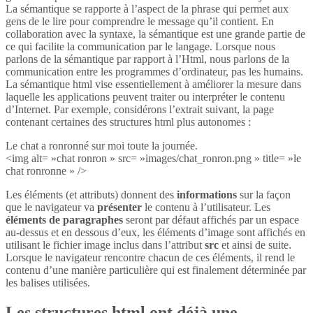
La sémantique se rapporte à l’aspect de la phrase qui permet aux
gens de le lire pour comprendre le message qu’il contient. En
collaboration avec la syntaxe, la sémantique est une grande partie de
ce qui facilite la communication par le langage. Lorsque nous
parlons de la sémantique par rapport à l’Html, nous parlons de la
communication entre les programmes d’ordinateur, pas les humains.
La sémantique html vise essentiellement à améliorer la mesure dans
laquelle les applications peuvent traiter ou interpréter le contenu
d’Internet. Par exemple, considérons l’extrait suivant, la page
contenant certaines des structures html plus autonomes :
Le chat a ronronné sur moi toute la journée.
<img alt= »chat ronron » src= »images/chat_ronron.png » title= »le
chat ronronne » />
Les éléments (et attributs) donnent des
informations
sur la façon
que le navigateur va
présenter
le contenu à l’utilisateur. Les
éléments de paragraphes
seront par défaut affichés par un espace
au-dessus et en dessous d’eux, les éléments d’image sont affichés en
utilisant le fichier image inclus dans l’attribut
src
et ainsi de suite.
Lorsque le navigateur rencontre chacun de ces éléments, il rend le
contenu d’une manière particulière qui est finalement déterminée par
les balises utilisées.
Les structures html ont déjà une