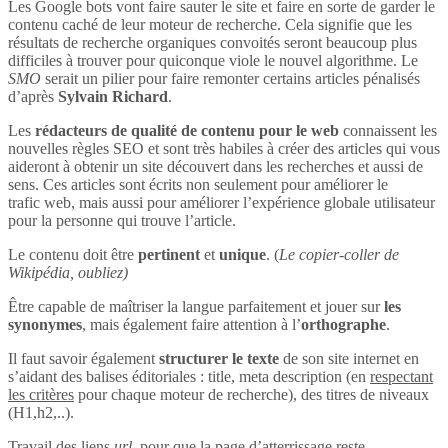
Les Google bots vont faire sauter le site et faire en sorte de garder le
contenu caché de leur moteur de recherche. Cela signifie que les
résultats de recherche organiques convoités seront beaucoup plus
difficiles à trouver pour quiconque viole le nouvel algorithme. Le
SMO
serait un pilier pour faire remonter certains articles pénalisés
d’après
Sylvain Richard
.
Les
rédacteurs de qualité de contenu pour le web
connaissent les
nouvelles règles SEO et sont très habiles à créer des articles qui vous
aideront à obtenir un site découvert dans les recherches et aussi de
sens. Ces articles sont écrits non seulement pour améliorer le
trafic web, mais aussi pour améliorer l’expérience globale utilisateur
pour la personne qui trouve l’article.
Le contenu doit être
pertinent
et
unique
. (
Le copier-coller de
Wikipédia, oubliez)
Être capable de maîtriser la langue parfaitement et jouer sur
les
synonymes
, mais également faire attention à l’
orthographe
.
Il faut savoir également
structurer le texte
de son site internet en
s’aidant des balises éditoriales : title, meta description (en
respectant
les critères
pour chaque moteur de recherche), des titres de niveaux
(H1,h2,..).
Travail des liens
url
, pour que la page d’atterrissage reste