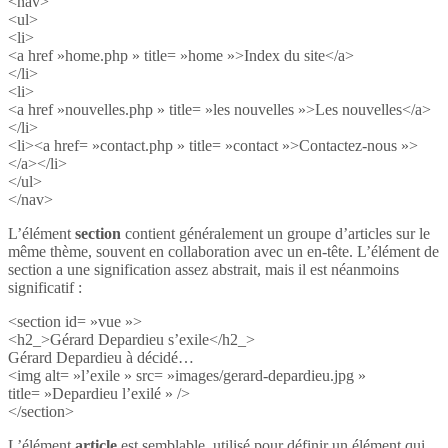
<nav>
<ul>
<li>
<a href »home.php » title= »home »>Index du site</a>
</li>
<li>
<a href »nouvelles.php » title= »les nouvelles »>Les nouvelles</a>
</li>
<li><a href= »contact.php » title= »contact »>Contactez-nous »>
</a></li>
</ul>
</nav>
L’élément
section
contient généralement un groupe d’articles sur le
même thème, souvent en collaboration avec un en-tête. L’élément de
section a une signification assez abstrait, mais il est néanmoins
significatif :
<section id= »vue »>
<h2_>Gérard Depardieu s’exile</h2_>
Gérard Depardieu à décidé…
<img alt= »l’exile » src= »images/gerard-depardieu.jpg »
title= »Depardieu l’exilé » />
</section>
L’élément
article
est semblable, utilisé pour définir un élément qui