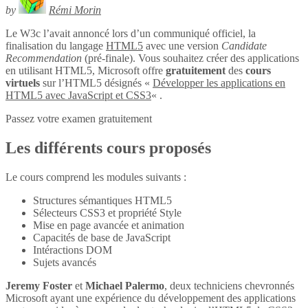
by
Rémi Morin
Le W3c l’avait annoncé lors d’un communiqué officiel, la
finalisation du langage
HTML5
avec une version
Candidate
Recommendation
(pré-finale). Vous souhaitez créer des applications
en utilisant HTML5, Microsoft offre
gratuitement
des
cours
virtuels
sur l’HTML5 désignés «
Développer les applications en
HTML5 avec JavaScript et CSS3
« .
Passez votre examen gratuitement
Les différents cours proposés
Le cours comprend les modules suivants :
Structures sémantiques HTML5
Sélecteurs CSS3 et propriété Style
Mise en page avancée et animation
Capacités de base de JavaScript
Intéractions DOM
Sujets avancés
Jeremy Foster
et
Michael Palermo
, deux techniciens chevronnés
Microsoft ayant une expérience du développement des applications