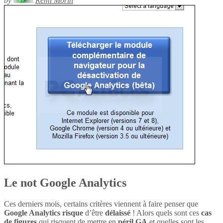
by
Rémi Morin
Le not Google Analytics
Ces derniers mois, certains critères viennent à faire penser que
Google Analytics
risque
d’être
délaissé
! Alors quels sont ces
cas
de figures
qui risquent de mettre en
péril
GA
et quelles sont les