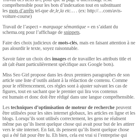
compréhensible pour les bots d’indexation tout en substituant
les
mots d’arrêts
tel-que
de,le,la etc… .
(ex: http://…com/avis-
voiture-course)
Travail de l’aspect «
marquage sémantique
» en s’aidant du
schema.org pour l’affichage de
snippets
.
Faire des choix judicieux de
mots-clés
, mais en faisant attention à ne
pas alourdir le texte, soyez raisonnable.
Savoir faire un choix des
images
et de travailler les attributs title et
alt (alt étant particulièrement spécifique aux Google bots).
Miss Seo Girl propose dans les deux premiers paragraphes de son
article une liste d’outils aidant à la rédaction de contenu. Comme
pour le référencement, ces règles sont à ajuster suivant les cas de
figures, tout en sachant que le premier qui lira vos contenus
est humain et donc doit être rédigé dans une langue compréhensible.
Les
techniques d’optimisation de moteur de recherche
peuvent
être utilisées pour les sites internet globaux, les articles en ligne et les
blogs. Lorsqu’ils sont utilisés correctement, les gens ne réalisent
même pas qu’ils lisent quelque chose qui avait pour but de les attirer
vers le site internet. En fait, ils pensent qu’ils lisent quelque chose
qui a été fait pour être lu. Eh bien, cela est vrai si l’entreprise qui