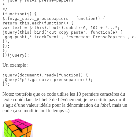
* jQuery suivi presse-papiers

*

*/

(function($) {

$.fn.ga_suivi_pressepapiers = function() {

return this.each(function() {

var text = $(this).text().substr(0, 10) + "...";

jQuery(this).bind('cut copy paste', function(e) {

_gaq.push(['_trackEvent', 'evenement_PressePapiers', e.
});

});

};

})(jQuery);
Un exemple :
jQuery(document).ready(function() {

jQuery("p").ga_suivi_pressepapiers();

});
Notez toutefois que ce code utilise les 10 premiers caractères du
texte copié dans le libellé de l’évènement, je ne certifie pas qu’il
s’agit d’une valeur idéale pour la dénomination du
label
, mais un
code ça se modifie tout le temps :-).