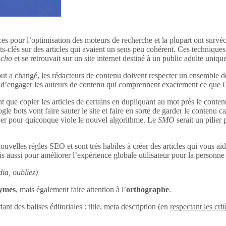
ces pour l’optimisation des moteurs de recherche et la plupart ont survéc
s-clés sur des articles qui avaient un sens peu cohérent. Ces techniques 
ncho
et se retrouvait sur un site internet destiné à un public adulte uniq
out a changé, les rédacteurs de contenu doivent respecter un ensemble d
tant d’engager les auteurs de contenu qui comprennent exactement ce que
 que copier les articles de certains en dupliquant au mot près le conten
le bots vont faire sauter le site et faire en sorte de garder le contenu c
uver pour quiconque viole le nouvel algorithme. Le
SMO
serait un pilier
ouvelles règles SEO et sont très habiles à créer des articles qui vous aid
s aussi pour améliorer l’expérience globale utilisateur pour la personne q
ia, oubliez)
nymes
, mais également faire attention à l’
orthographe
.
dant des balises éditoriales : title, meta description (en
respectant les crit