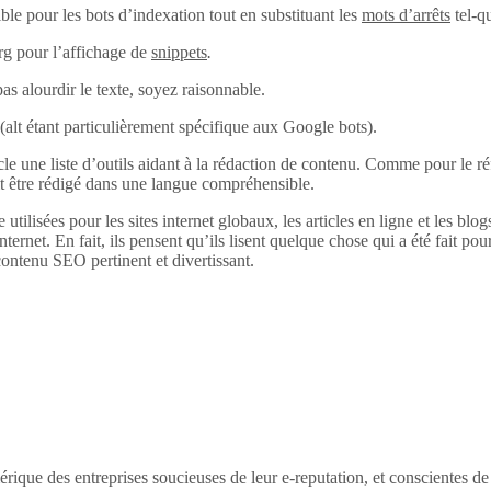
ble pour les bots d’indexation tout en substituant les
mots d’arrêts
tel-q
rg pour l’affichage de
snippets
.
pas alourdir le texte, soyez raisonnable.
alt (alt étant particulièrement spécifique aux Google bots).
 une liste d’outils aidant à la rédaction de contenu. Comme pour le réfé
it être rédigé dans une langue compréhensible.
 utilisées pour les sites internet globaux, les articles en ligne et les bl
internet. En fait, ils pensent qu’ils lisent quelque chose qui a été fait pour
ontenu SEO pertinent et divertissant.
érique des entreprises soucieuses de leur e-reputation, et conscientes d