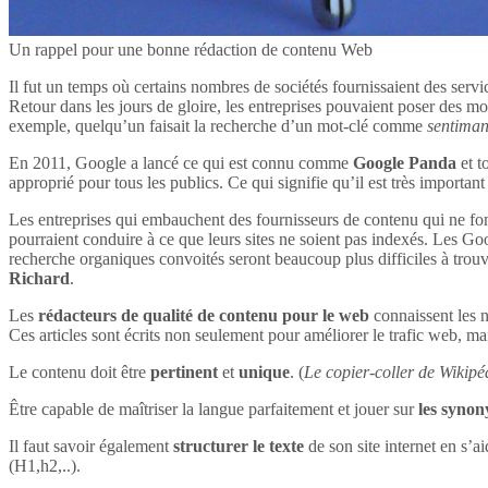
Un rappel pour une bonne rédaction de contenu Web
Il fut un temps où certains nombres de sociétés fournissaient des servi
Retour dans les jours de gloire, les entreprises pouvaient poser des mot
exemple, quelqu’un faisait la recherche d’un mot-clé comme
sentima
En 2011, Google a lancé ce qui est connu comme
Google Panda
et t
approprié pour tous les publics. Ce qui signifie qu’il est très impor
Les entreprises qui embauchent des fournisseurs de contenu qui ne font
pourraient conduire à ce que leurs sites ne soient pas indexés. Les Goog
recherche organiques convoités seront beaucoup plus difficiles à tro
Richard
.
Les
rédacteurs de qualité de contenu pour le web
connaissent les n
Ces articles sont écrits non seulement pour améliorer le trafic web, mai
Le contenu doit être
pertinent
et
unique
. (
Le copier-coller de Wikipéd
Être capable de maîtriser la langue parfaitement et jouer sur
les syno
Il faut savoir également
structurer le texte
de son site internet en s’ai
(H1,h2,..).