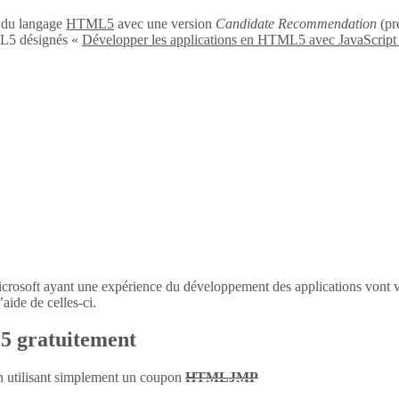
n du langage
HTML5
avec une version
Candidate Recommendation
(pré
L5 désignés «
Développer les applications en HTML5 avec JavaScript
icrosoft ayant une expérience du développement des applications vont 
aide de celles-ci.
l5 gratuitement
en utilisant simplement un coupon
HTMLJMP