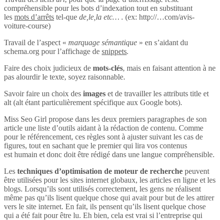
compréhensible pour les bots d’indexation tout en substituant
les
mots d’arrêts
tel-que
de,le,la etc… .
(ex: http://…com/avis-
voiture-course)
Travail de l’aspect «
marquage sémantique
» en s’aidant du
schema.org pour l’affichage de
snippets
.
Faire des choix judicieux de
mots-clés
, mais en faisant attention à ne
pas alourdir le texte, soyez raisonnable.
Savoir faire un choix des
images
et de travailler les attributs title et
alt (alt étant particulièrement spécifique aux Google bots).
Miss Seo Girl propose dans les deux premiers paragraphes de son
article une liste d’outils aidant à la rédaction de contenu. Comme
pour le référencement, ces règles sont à ajuster suivant les cas de
figures, tout en sachant que le premier qui lira vos contenus
est humain et donc doit être rédigé dans une langue compréhensible.
Les
techniques d’optimisation de moteur de recherche
peuvent
être utilisées pour les sites internet globaux, les articles en ligne et les
blogs. Lorsqu’ils sont utilisés correctement, les gens ne réalisent
même pas qu’ils lisent quelque chose qui avait pour but de les attirer
vers le site internet. En fait, ils pensent qu’ils lisent quelque chose
qui a été fait pour être lu. Eh bien, cela est vrai si l’entreprise qui