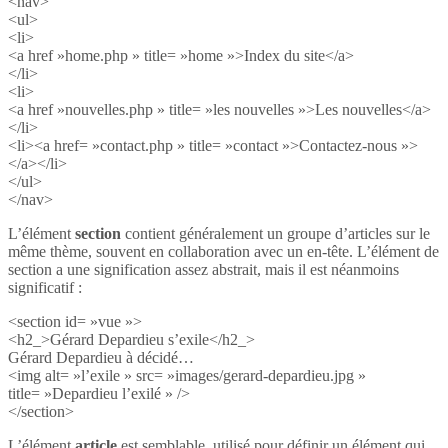
<nav>
<ul>
<li>
<a href »home.php » title= »home »>Index du site</a>
</li>
<li>
<a href »nouvelles.php » title= »les nouvelles »>Les nouvelles</a>
</li>
<li><a href= »contact.php » title= »contact »>Contactez-nous »>
</a></li>
</ul>
</nav>
L’élément
section
contient généralement un groupe d’articles sur le
même thème, souvent en collaboration avec un en-tête. L’élément de
section a une signification assez abstrait, mais il est néanmoins
significatif :
<section id= »vue »>
<h2_>Gérard Depardieu s’exile</h2_>
Gérard Depardieu à décidé…
<img alt= »l’exile » src= »images/gerard-depardieu.jpg »
title= »Depardieu l’exilé » />
</section>
L’élément
article
est semblable, utilisé pour définir un élément qui