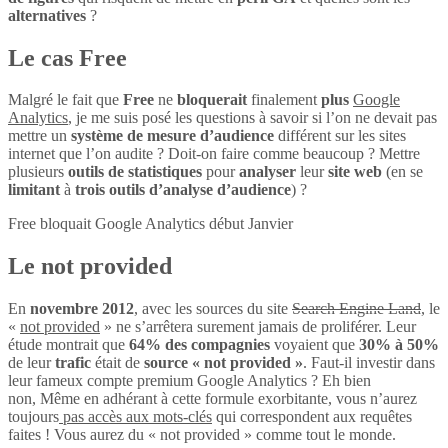
alternatives
?
Le cas Free
Malgré le fait que
Free
ne
bloquerait
finalement
plus
Google
Analytics
, je me suis posé les questions à savoir si l’on ne devait pas
mettre un
système de mesure d’audience
différent sur les sites
internet que l’on audite ? Doit-on faire comme beaucoup ? Mettre
plusieurs
outils de statistiques
pour
analyser
leur
site web
(en se
limitant
à
trois outils d’analyse d’audience
) ?
Free bloquait Google Analytics début Janvier
Le not provided
En
novembre 2012
, avec les sources du site
Search Engine Land
, le
«
not provided
» ne s’arrêtera surement jamais de proliférer. Leur
étude montrait que
64% des compagnies
voyaient que
30% à 50%
de leur
trafic
était de
source « not provided »
. Faut-il investir dans
leur fameux compte premium Google Analytics ? Eh bien
non, Même en adhérant à cette formule exorbitante, vous n’aurez
toujours
pas accès aux mots-clés
qui correspondent aux requêtes
faites ! Vous aurez du « not provided » comme tout le monde.