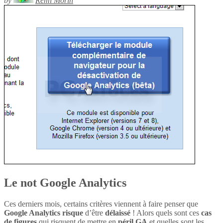
by
Rémi Morin
Le not Google Analytics
Ces derniers mois, certains critères viennent à faire penser que
Google Analytics
risque
d’être
délaissé
! Alors quels sont ces
cas
de figures
qui risquent de mettre en
péril
GA
et quelles sont les