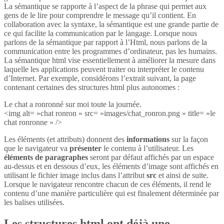
La sémantique se rapporte à l’aspect de la phrase qui permet aux
gens de le lire pour comprendre le message qu’il contient. En
collaboration avec la syntaxe, la sémantique est une grande partie de
ce qui facilite la communication par le langage. Lorsque nous
parlons de la sémantique par rapport à l’Html, nous parlons de la
communication entre les programmes d’ordinateur, pas les humains.
La sémantique html vise essentiellement à améliorer la mesure dans
laquelle les applications peuvent traiter ou interpréter le contenu
d’Internet. Par exemple, considérons l’extrait suivant, la page
contenant certaines des structures html plus autonomes :
Le chat a ronronné sur moi toute la journée.
<img alt= »chat ronron » src= »images/chat_ronron.png » title= »le
chat ronronne » />
Les éléments (et attributs) donnent des
informations
sur la façon
que le navigateur va
présenter
le contenu à l’utilisateur. Les
éléments de paragraphes
seront par défaut affichés par un espace
au-dessus et en dessous d’eux, les éléments d’image sont affichés en
utilisant le fichier image inclus dans l’attribut
src
et ainsi de suite.
Lorsque le navigateur rencontre chacun de ces éléments, il rend le
contenu d’une manière particulière qui est finalement déterminée par
les balises utilisées.
Les structures html ont déjà une