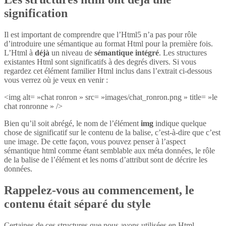
signification
Il est important de comprendre que l’Html5 n’a pas pour rôle
d’introduire une sémantique au format Html pour la première fois.
L’Html à
déjà
un niveau de
sémantique intégré
. Les structures
existantes Html sont significatifs à des degrés divers. Si vous
regardez cet élément familier Html inclus dans l’extrait ci-dessous
vous verrez où je veux en venir :
<img alt= »chat ronron » src= »images/chat_ronron.png » title= »le
chat ronronne » />
Bien qu’il soit abrégé, le nom de l’élément
img
indique quelque
chose de significatif sur le contenu de la balise, c’est-à-dire que c’est
une image. De cette façon, vous pouvez penser à l’aspect
sémantique html comme étant semblable aux méta données, le rôle
de la balise de l’élément et les noms d’attribut sont de décrire les
données.
Rappelez-vous au commencement, le
contenu était séparé du style
Certaines de ces structures que nous avons utilisées en Html