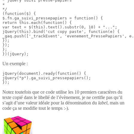
* jQuery suivi presse-papiers

*

*/

(function($) {

$.fn.ga_suivi_pressepapiers = function() {

return this.each(function() {

var text = $(this).text().substr(0, 10) + "...";

jQuery(this).bind('cut copy paste', function(e) {

_gaq.push(['_trackEvent', 'evenement_PressePapiers', e.
});

});

};

})(jQuery);
Un exemple :
jQuery(document).ready(function() {

jQuery("p").ga_suivi_pressepapiers();

});
Notez toutefois que ce code utilise les 10 premiers caractères du
texte copié dans le libellé de l’évènement, je ne certifie pas qu’il
s’agit d’une valeur idéale pour la dénomination du
label
, mais un
code ça se modifie tout le temps :-).