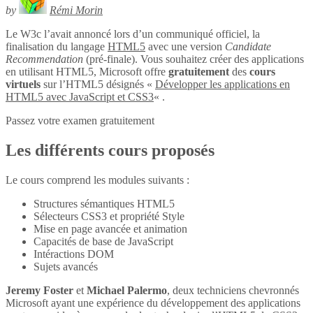
by
Rémi Morin
Le W3c l’avait annoncé lors d’un communiqué officiel, la
finalisation du langage
HTML5
avec une version
Candidate
Recommendation
(pré-finale). Vous souhaitez créer des applications
en utilisant HTML5, Microsoft offre
gratuitement
des
cours
virtuels
sur l’HTML5 désignés «
Développer les applications en
HTML5 avec JavaScript et CSS3
« .
Passez votre examen gratuitement
Les différents cours proposés
Le cours comprend les modules suivants :
Structures sémantiques HTML5
Sélecteurs CSS3 et propriété Style
Mise en page avancée et animation
Capacités de base de JavaScript
Intéractions DOM
Sujets avancés
Jeremy Foster
et
Michael Palermo
, deux techniciens chevronnés
Microsoft ayant une expérience du développement des applications