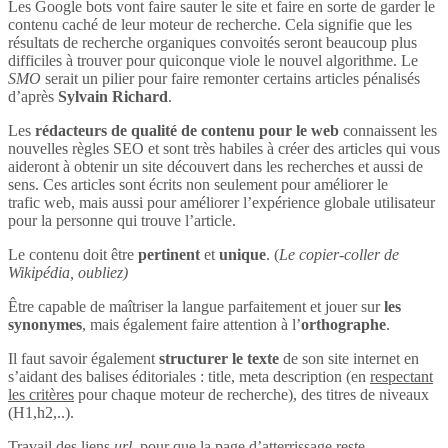
Les Google bots vont faire sauter le site et faire en sorte de garder le
contenu caché de leur moteur de recherche. Cela signifie que les
résultats de recherche organiques convoités seront beaucoup plus
difficiles à trouver pour quiconque viole le nouvel algorithme. Le
SMO
serait un pilier pour faire remonter certains articles pénalisés
d’après
Sylvain Richard
.
Les
rédacteurs de qualité de contenu pour le web
connaissent les
nouvelles règles SEO et sont très habiles à créer des articles qui vous
aideront à obtenir un site découvert dans les recherches et aussi de
sens. Ces articles sont écrits non seulement pour améliorer le
trafic web, mais aussi pour améliorer l’expérience globale utilisateur
pour la personne qui trouve l’article.
Le contenu doit être
pertinent
et
unique
. (
Le copier-coller de
Wikipédia, oubliez)
Être capable de maîtriser la langue parfaitement et jouer sur
les
synonymes
, mais également faire attention à l’
orthographe
.
Il faut savoir également
structurer le texte
de son site internet en
s’aidant des balises éditoriales : title, meta description (en
respectant
les critères
pour chaque moteur de recherche), des titres de niveaux
(H1,h2,..).
Travail des liens
url
, pour que la page d’atterrissage reste