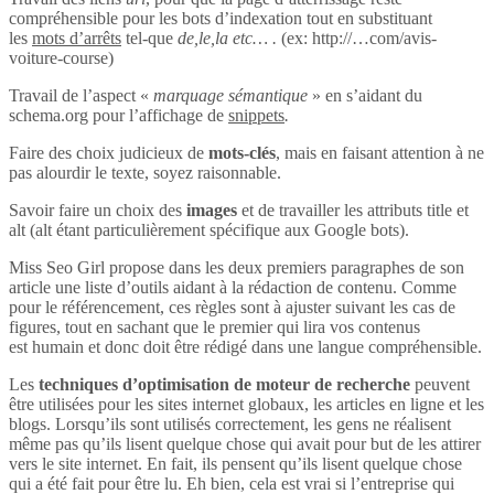
compréhensible pour les bots d’indexation tout en substituant
les
mots d’arrêts
tel-que
de,le,la etc… .
(ex: http://…com/avis-
voiture-course)
Travail de l’aspect «
marquage sémantique
» en s’aidant du
schema.org pour l’affichage de
snippets
.
Faire des choix judicieux de
mots-clés
, mais en faisant attention à ne
pas alourdir le texte, soyez raisonnable.
Savoir faire un choix des
images
et de travailler les attributs title et
alt (alt étant particulièrement spécifique aux Google bots).
Miss Seo Girl propose dans les deux premiers paragraphes de son
article une liste d’outils aidant à la rédaction de contenu. Comme
pour le référencement, ces règles sont à ajuster suivant les cas de
figures, tout en sachant que le premier qui lira vos contenus
est humain et donc doit être rédigé dans une langue compréhensible.
Les
techniques d’optimisation de moteur de recherche
peuvent
être utilisées pour les sites internet globaux, les articles en ligne et les
blogs. Lorsqu’ils sont utilisés correctement, les gens ne réalisent
même pas qu’ils lisent quelque chose qui avait pour but de les attirer
vers le site internet. En fait, ils pensent qu’ils lisent quelque chose
qui a été fait pour être lu. Eh bien, cela est vrai si l’entreprise qui