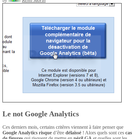
by
Rémi Morin
Le not Google Analytics
Ces derniers mois, certains critères viennent à faire penser que
Google Analytics
risque
d’être
délaissé
! Alors quels sont ces
cas
de figures
qui risquent de mettre en
péril
GA
et quelles sont les