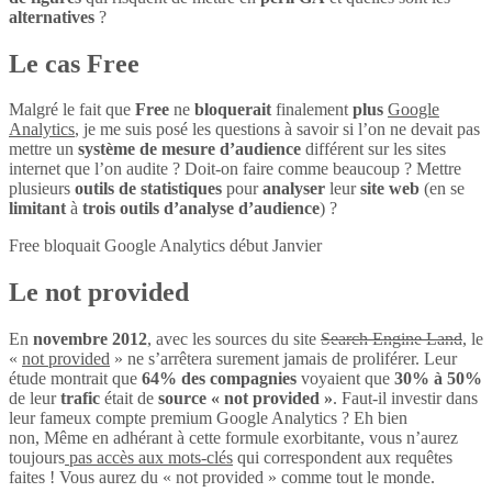
alternatives
?
Le cas Free
Malgré le fait que
Free
ne
bloquerait
finalement
plus
Google
Analytics
, je me suis posé les questions à savoir si l’on ne devait pas
mettre un
système de mesure d’audience
différent sur les sites
internet que l’on audite ? Doit-on faire comme beaucoup ? Mettre
plusieurs
outils de statistiques
pour
analyser
leur
site web
(en se
limitant
à
trois outils d’analyse d’audience
) ?
Free bloquait Google Analytics début Janvier
Le not provided
En
novembre 2012
, avec les sources du site
Search Engine Land
, le
«
not provided
» ne s’arrêtera surement jamais de proliférer. Leur
étude montrait que
64% des compagnies
voyaient que
30% à 50%
de leur
trafic
était de
source « not provided »
. Faut-il investir dans
leur fameux compte premium Google Analytics ? Eh bien
non, Même en adhérant à cette formule exorbitante, vous n’aurez
toujours
pas accès aux mots-clés
qui correspondent aux requêtes
faites ! Vous aurez du « not provided » comme tout le monde.