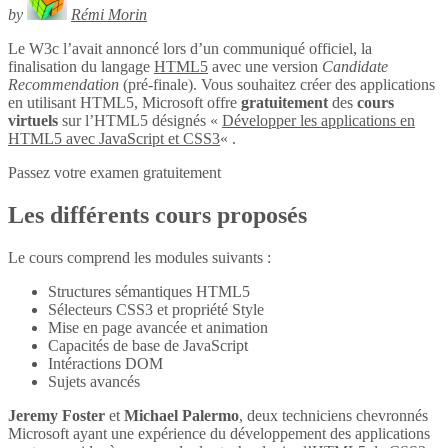
by
Rémi Morin
Le W3c l’avait annoncé lors d’un communiqué officiel, la
finalisation du langage
HTML5
avec une version
Candidate
Recommendation
(pré-finale). Vous souhaitez créer des applications
en utilisant HTML5, Microsoft offre
gratuitement
des
cours
virtuels
sur l’HTML5 désignés «
Développer les applications en
HTML5 avec JavaScript et CSS3
« .
Passez votre examen gratuitement
Les différents cours proposés
Le cours comprend les modules suivants :
Structures sémantiques HTML5
Sélecteurs CSS3 et propriété Style
Mise en page avancée et animation
Capacités de base de JavaScript
Intéractions DOM
Sujets avancés
Jeremy Foster
et
Michael Palermo
, deux techniciens chevronnés
Microsoft ayant une expérience du développement des applications