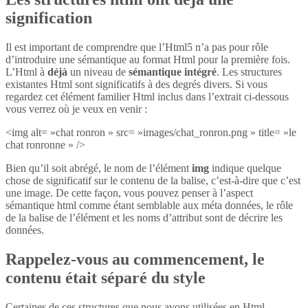
signification
Il est important de comprendre que l’Html5 n’a pas pour rôle
d’introduire une sémantique au format Html pour la première fois.
L’Html à
déjà
un niveau de
sémantique intégré
. Les structures
existantes Html sont significatifs à des degrés divers. Si vous
regardez cet élément familier Html inclus dans l’extrait ci-dessous
vous verrez où je veux en venir :
<img alt= »chat ronron » src= »images/chat_ronron.png » title= »le
chat ronronne » />
Bien qu’il soit abrégé, le nom de l’élément
img
indique quelque
chose de significatif sur le contenu de la balise, c’est-à-dire que c’est
une image. De cette façon, vous pouvez penser à l’aspect
sémantique html comme étant semblable aux méta données, le rôle
de la balise de l’élément et les noms d’attribut sont de décrire les
données.
Rappelez-vous au commencement, le
contenu était séparé du style
Certaines de ces structures que nous avons utilisées en Html