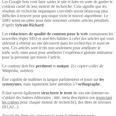
Les Google bots vont faire sauter le site et faire en sorte de garder le
contenu caché de leur moteur de recherche. Cela signifie que les
résultats de recherche organiques convoités seront beaucoup plus
difficiles à trouver pour quiconque viole le nouvel algorithme. Le
SMO
serait un pilier pour faire remonter certains articles pénalisés
d’après
Sylvain Richard
.
Les
rédacteurs de qualité de contenu pour le web
connaissent les
nouvelles règles SEO et sont très habiles à créer des articles qui vous
aideront à obtenir un site découvert dans les recherches et aussi de
sens. Ces articles sont écrits non seulement pour améliorer le
trafic web, mais aussi pour améliorer l’expérience globale utilisateur
pour la personne qui trouve l’article.
Le contenu doit être
pertinent
et
unique
. (
Le copier-coller de
Wikipédia, oubliez)
Être capable de maîtriser la langue parfaitement et jouer sur
les
synonymes
, mais également faire attention à l’
orthographe
.
Il faut savoir également
structurer le texte
de son site internet en
s’aidant des balises éditoriales : title, meta description (en
respectant
les critères
pour chaque moteur de recherche), des titres de niveaux
(H1,h2,..).
Travail des liens
url
, pour que la page d’atterrissage reste