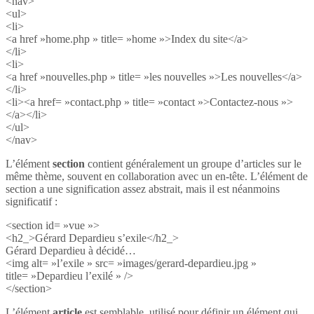
<nav>
<ul>
<li>
<a href »home.php » title= »home »>Index du site</a>
</li>
<li>
<a href »nouvelles.php » title= »les nouvelles »>Les nouvelles</a>
</li>
<li><a href= »contact.php » title= »contact »>Contactez-nous »>
</a></li>
</ul>
</nav>
L’élément
section
contient généralement un groupe d’articles sur le
même thème, souvent en collaboration avec un en-tête. L’élément de
section a une signification assez abstrait, mais il est néanmoins
significatif :
<section id= »vue »>
<h2_>Gérard Depardieu s’exile</h2_>
Gérard Depardieu à décidé…
<img alt= »l’exile » src= »images/gerard-depardieu.jpg »
title= »Depardieu l’exilé » />
</section>
L’élément
article
est semblable, utilisé pour définir un élément qui