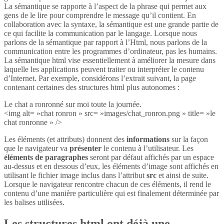
La sémantique se rapporte à l’aspect de la phrase qui permet aux
gens de le lire pour comprendre le message qu’il contient. En
collaboration avec la syntaxe, la sémantique est une grande partie de
ce qui facilite la communication par le langage. Lorsque nous
parlons de la sémantique par rapport à l’Html, nous parlons de la
communication entre les programmes d’ordinateur, pas les humains.
La sémantique html vise essentiellement à améliorer la mesure dans
laquelle les applications peuvent traiter ou interpréter le contenu
d’Internet. Par exemple, considérons l’extrait suivant, la page
contenant certaines des structures html plus autonomes :
Le chat a ronronné sur moi toute la journée.
<img alt= »chat ronron » src= »images/chat_ronron.png » title= »le
chat ronronne » />
Les éléments (et attributs) donnent des
informations
sur la façon
que le navigateur va
présenter
le contenu à l’utilisateur. Les
éléments de paragraphes
seront par défaut affichés par un espace
au-dessus et en dessous d’eux, les éléments d’image sont affichés en
utilisant le fichier image inclus dans l’attribut
src
et ainsi de suite.
Lorsque le navigateur rencontre chacun de ces éléments, il rend le
contenu d’une manière particulière qui est finalement déterminée par
les balises utilisées.
Les structures html ont déjà une