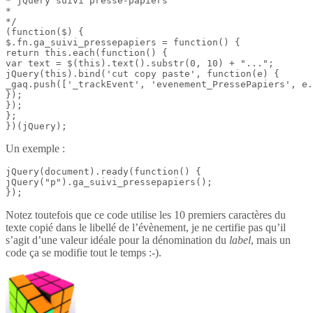
* jQuery suivi presse-papiers

*

*/

(function($) {

$.fn.ga_suivi_pressepapiers = function() {

return this.each(function() {

var text = $(this).text().substr(0, 10) + "...";

jQuery(this).bind('cut copy paste', function(e) {

_gaq.push(['_trackEvent', 'evenement_PressePapiers', e.
});

});

};

})(jQuery);
Un exemple :
jQuery(document).ready(function() {

jQuery("p").ga_suivi_pressepapiers();

});
Notez toutefois que ce code utilise les 10 premiers caractères du
texte copié dans le libellé de l’évènement, je ne certifie pas qu’il
s’agit d’une valeur idéale pour la dénomination du
label
, mais un
code ça se modifie tout le temps :-).