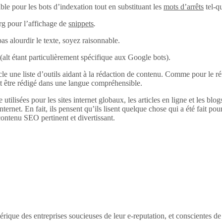
ble pour les bots d’indexation tout en substituant les
mots d’arrêts
tel-q
rg pour l’affichage de
snippets
.
pas alourdir le texte, soyez raisonnable.
alt (alt étant particulièrement spécifique aux Google bots).
 une liste d’outils aidant à la rédaction de contenu. Comme pour le réfé
it être rédigé dans une langue compréhensible.
 utilisées pour les sites internet globaux, les articles en ligne et les bl
internet. En fait, ils pensent qu’ils lisent quelque chose qui a été fait pour
ontenu SEO pertinent et divertissant.
érique des entreprises soucieuses de leur e-reputation, et conscientes d