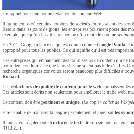
Un rappel pour une bonne rédaction de contenu Web
Il fut un temps où certains nombres de sociétés fournissaient des servi
Retour dans les jours de gloire, les entreprises pouvaient poser des mot
exemple, quelqu’un faisait la recherche d’un mot-clé comme
sentima
En 2011, Google a lancé ce qui est connu comme
Google Panda
et t
approprié pour tous les publics. Ce qui signifie qu’il est très impor
Les entreprises qui embauchent des fournisseurs de contenu qui ne font
pourraient conduire à ce que leurs sites ne soient pas indexés. Les Goog
recherche organiques convoités seront beaucoup plus difficiles à tro
Richard
.
Les
rédacteurs de qualité de contenu pour le web
connaissent les n
Ces articles sont écrits non seulement pour améliorer le trafic web, mai
Le contenu doit être
pertinent
et
unique
. (
Le copier-coller de Wikipéd
Être capable de maîtriser la langue parfaitement et jouer sur
les syno
Il faut savoir également
structurer le texte
de son site internet en s’ai
(H1,h2,..).