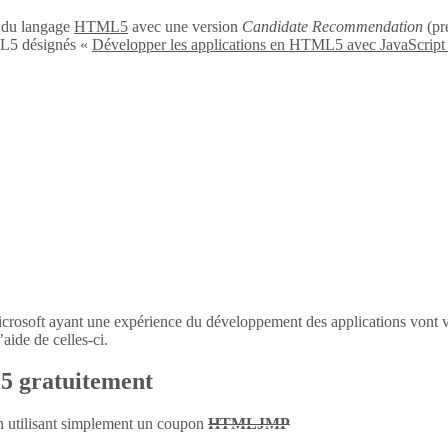
n du langage
HTML5
avec une version
Candidate Recommendation
(pré
L5 désignés «
Développer les applications en HTML5 avec JavaScript
icrosoft ayant une expérience du développement des applications vont 
aide de celles-ci.
l5 gratuitement
en utilisant simplement un coupon
HTMLJMP