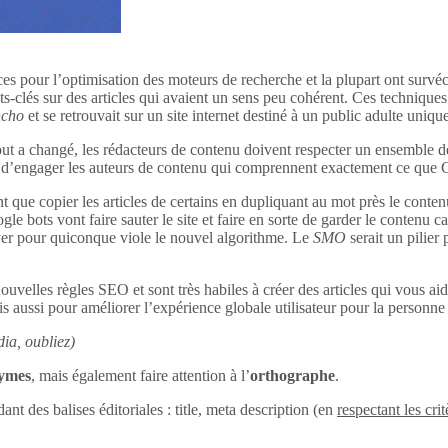
ces pour l’optimisation des moteurs de recherche et la plupart ont survéc
s-clés sur des articles qui avaient un sens peu cohérent. Ces techniques 
ncho
et se retrouvait sur un site internet destiné à un public adulte uniq
out a changé, les rédacteurs de contenu doivent respecter un ensemble d
tant d’engager les auteurs de contenu qui comprennent exactement ce que
 que copier les articles de certains en dupliquant au mot près le conten
le bots vont faire sauter le site et faire en sorte de garder le contenu c
uver pour quiconque viole le nouvel algorithme. Le
SMO
serait un pilier
ouvelles règles SEO et sont très habiles à créer des articles qui vous aid
s aussi pour améliorer l’expérience globale utilisateur pour la personne q
ia, oubliez)
nymes
, mais également faire attention à l’
orthographe
.
dant des balises éditoriales : title, meta description (en
respectant les crit